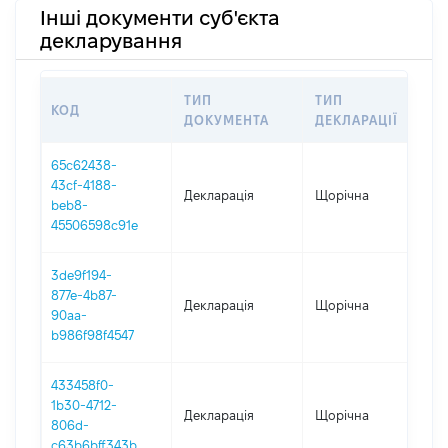
Інші документи суб'єкта
декларування
ТИП
ТИП
КОД
ПЕ
ДОКУМЕНТА
ДЕКЛАРАЦІЇ
65c62438-
43cf-4188-
Декларація
Щорічна
202
beb8-
45506598c91e
3de9f194-
877e-4b87-
Декларація
Щорічна
202
90aa-
b986f98f4547
433458f0-
1b30-4712-
Декларація
Щорічна
202
806d-
c63b6bff343b