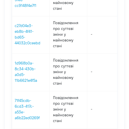
майновому
cc9148f4e7f1
стані
Повідомлення
c27d04e3-
про суттєві
eb8b-4f41-
зміни y
-
202
bd65-
майновому
44032c0ceebd
стані
Повідомлення
1d968b0a-
про суттєві
8c34-430b-
зміни y
-
202
a0d5-
майновому
11b6621e4f5a
стані
Повідомлення
71f45cdb-
про суттєві
6cd3-417c-
зміни y
-
202
a53e-
майновому
a6b22ed0269f
стані