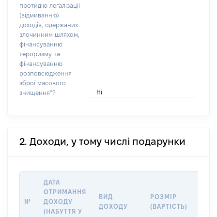
протидію легалізації
(відмиванню)
доходів, одержаних
злочинним шляхом,
фінансуванню
тероризму та
фінансуванню
розповсюдження
зброї масового
Ні
знищення”?
2. Доходи, у тому числі подарунки
ДАТА
ОТРИМАННЯ
ВИД
РОЗМІР
ІНФ
№
ДОХОДУ
ДОХОДУ
(ВАРТІСТЬ)
ПРО
(НАБУТТЯ У