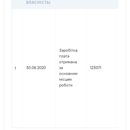
ВЛАСНІСТЬ)
Джер
Юрид
особа
заре
в Укр
Найм
Заробітна
прок
плата
Харкі
отримана
облас
30.06.2020
за
123071
Код 
1
основним
держ
місцем
реєст
роботи
юрид
осіб,
осіб 
підпр
гром
форм
0291