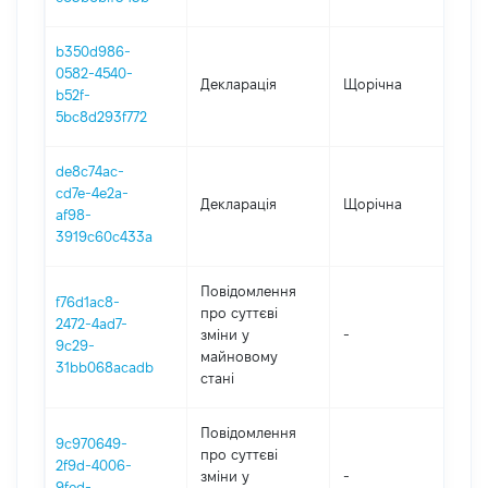
b350d986-
0582-4540-
Декларація
Щорічна
202
b52f-
5bc8d293f772
de8c74ac-
cd7e-4e2a-
Декларація
Щорічна
202
af98-
3919c60c433a
Повідомлення
f76d1ac8-
про суттєві
2472-4ad7-
зміни y
-
202
9c29-
майновому
31bb068acadb
стані
Повідомлення
9c970649-
про суттєві
2f9d-4006-
зміни y
-
202
9fed-