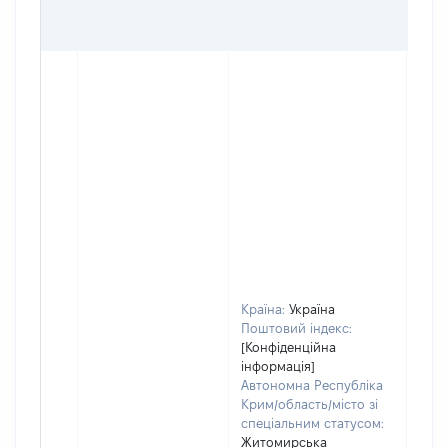
ОЦІ
ГРН
Країна:
Україна
Поштовий індекс:
[Конфіденційна
інформація]
Автономна Республіка
Крим/область/місто зі
спеціальним статусом:
Житомирська