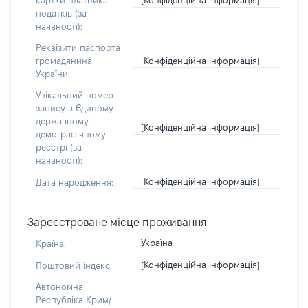
картки платника
податків (за
наявності):
Реквізити паспорта
[Конфіденційна інформація]
громадянина
України:
Унікальний номер
запису в Єдиному
державному
[Конфіденційна інформація]
демографічному
реєстрі (за
наявності):
[Конфіденційна інформація]
Дата народження:
Зареєстроване місце проживання
Україна
Країна:
[Конфіденційна інформація]
Поштовий індекс:
Автономна
Республіка Крим/