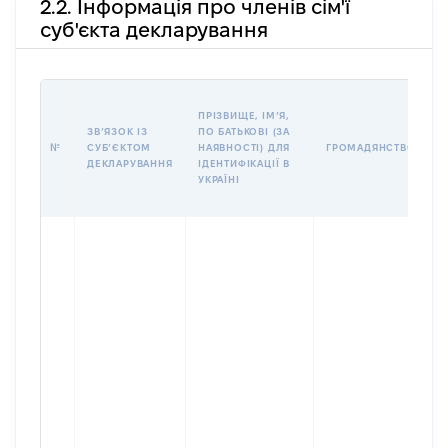
2.2. Інформація про членів сім'ї
суб'єкта декларування
П
ПРІЗВИЩЕ, ІМʼЯ,
Б
ЗВʼЯЗОК ІЗ
ПО БАТЬКОВІ (ЗА
І
№
СУБʼЄКТОМ
НАЯВНОСТІ) ДЛЯ
ГРОМАДЯНСТВО
М
ДЕКЛАРУВАННЯ
ІДЕНТИФІКАЦІЇ В
УКРАЇНІ