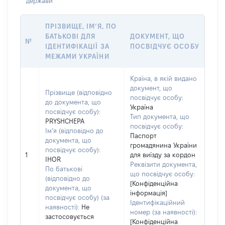
держави
ПРІЗВИЩЕ, ІМ’Я, ПО
БАТЬКОВІ ДЛЯ
ДОКУМЕНТ, ЩО
№
ІДЕНТИФІКАЦІЇ ЗА
ПОСВІДЧУЄ ОСОБУ
МЕЖАМИ УКРАЇНИ
Країна, в якій видано
документ, що
Прізвище (відповідно
посвідчує особу:
до документа, що
Україна
посвідчує особу):
Тип документа, що
PRYSHCHEPA
посвідчує особу:
Ім’я (відповідно до
Паспорт
документа, що
громадянина України
посвідчує особу):
1
для виїзду за кордон
IHOR
Реквізити документа,
По батькові
що посвідчує особу:
(відповідно до
[Конфіденційна
документа, що
інформація]
посвідчує особу) (за
Ідентифікаційний
наявності):
Не
номер (за наявності):
застосовується
[Конфіденційна