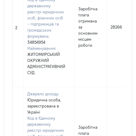
державному
Заробітна
реєстрі юридичних
плата
осіб, фізичних осіб
отримана
– підприємців та
за
28266
2
громадських
основним
формувань:
місцем
34854954
роботи
Найменування:
ЖИТОМИРСЬКИЙ
ОКРУЖНИЙ
АДМІНІСТРАТИВНИЙ
СУД
Джерело доходу:
Юридична особа,
зареєстрована в
Україні
Код в Єдиному
державному
Заробітна
реєстрі юридичних
плата