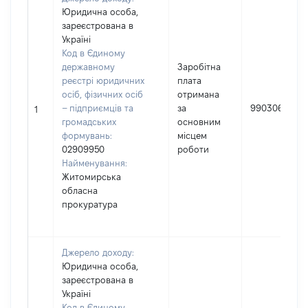
Юридична особа,
зареєстрована в
Україні
Код в Єдиному
державному
Заробітна
реєстрі юридичних
плата
осіб, фізичних осіб
отримана
– підприємців та
за
990306
1
громадських
основним
формувань:
місцем
02909950
роботи
Найменування:
Житомирська
обласна
прокуратура
Джерело доходу:
Юридична особа,
зареєстрована в
Україні
Код в Єдиному