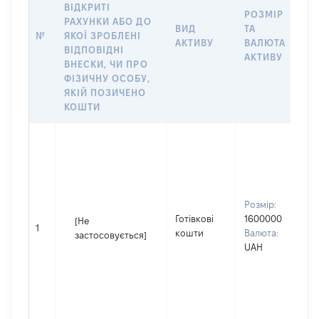
ВІДКРИТІ
РОЗМІР
І
РАХУНКИ АБО ДО
ВИД
ТА
О
№
ЯКОЇ ЗРОБЛЕНІ
АКТИВУ
ВАЛЮТА
Н
ВІДПОВІДНІ
АКТИВУ
П
ВНЕСКИ, ЧИ ПРО
ФІЗИЧНУ ОСОБУ,
ЯКІЙ ПОЗИЧЕНО
КОШТИ
С
в
П
І
П
Розмір:
н
Готівкові
1600000
[Не
1
С
кошти
Валюта:
застосовується]
в
UAH
д
П
І
П
н