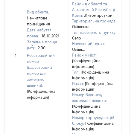
Район в області та
Автономній Республіці
Вид об'єкта:
Крим:
Житомирський
Нежитлове
Територіальна громада:
приміщення
Оліївська
Дата набуття
Тип населеного пункту:
2175
права:
18.10.2021
Село
Тип
Загальна площа
Населений пункт:
варт
2
(м
):
2,90
Оліївка
обʼє
Район у місті:
1
Реєстраційний
варт
[Конфіденційна
номер
дату
інформація]
(кадастровий
набу
Тип:
[Конфіденційна
номер для
пра
інформація]
земельної
Назва:
[Конфіденційна
ділянки):
інформація]
[Конфіденційна
Номер будинку/
інформація]
земельної ділянки:
[Конфіденційна
інформація]
Номер корпусу/секції/
блоку:
[Конфіденційна
інформація]