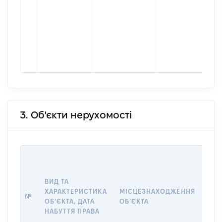
3. Об'єкти нерухомості
ВАР
ДАТ
НАБ
ВИД ТА
ПРА
ХАРАКТЕРИСТИКА
МІСЦЕЗНАХОДЖЕННЯ
№
ЗА
ОБʼЄКТА, ДАТА
ОБʼЄКТА
ОС
НАБУТТЯ ПРАВА
ГР