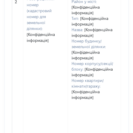
Район у місті:
2
варт
номер
[Конфіденційна
дату
(кадастровий
інформація]
набу
номер для
Тип:
[Конфіденційна
пра
земельної
інформація]
ділянки):
Назва:
[Конфіденційна
[Конфіденційна
інформація]
інформація]
Номер будинку/
земельної ділянки:
[Конфіденційна
інформація]
Номер корпусу/секції/
блоку:
[Конфіденційна
інформація]
Номер квартири/
кімнати/гаражу:
[Конфіденційна
інформація]