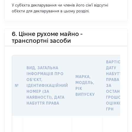
У суб'єкта декларування чи членів його сім'ї відсутні
об'єкти для декларування в цьому розділі.
6. Цінне рухоме майно -
транспортні засоби
ВАРТІСТЬ Н
ВИД, ЗАГАЛЬНА
ДАТУ
ІНФОРМАЦІЯ ПРО
НАБУТТЯ
МАРКА,
ОБʼЄКТ,
ПРАВА АБО
МОДЕЛЬ,
№
ІДЕНТИФІКАЦІЙНИЙ
ЗА
РІК
НОМЕР (ЗА
ОСТАННЬО
ВИПУСКУ
НАЯВНОСТІ), ДАТА
ГРОШОВОЮ
НАБУТТЯ ПРАВА
ОЦІНКОЮ,
ГРН