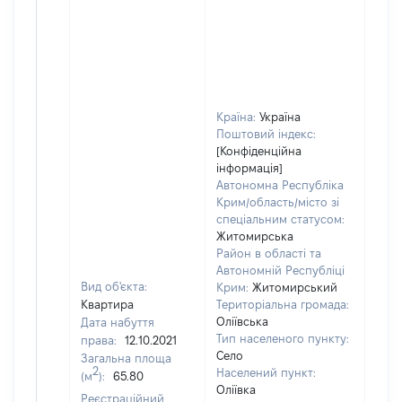
Країна:
Україна
Поштовий індекс:
[Конфіденційна
інформація]
Автономна Республіка
Крим/область/місто зі
спеціальним статусом:
Житомирська
Район в області та
Автономній Республіці
Вид об'єкта:
Крим:
Житомирський
Квартира
Територіальна громада:
Оліївська
Дата набуття
Тип населеного пункту:
права:
12.10.2021
690
Село
Загальна площа
Тип
2
Населений пункт:
(м
):
65.80
варт
Оліївка
обʼє
Реєстраційний