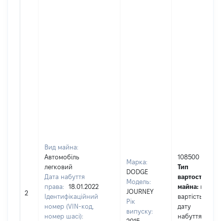
Вид майна:
Автомобіль
108500
Марка:
легковий
Тип
DODGE
Дата набуття
вартості
Модель:
права:
18.01.2022
майна:
це
JOURNEY
2
Ідентифікаційний
вартість на
Рік
номер (VIN-код,
дату
випуску:
номер шасі):
набуття