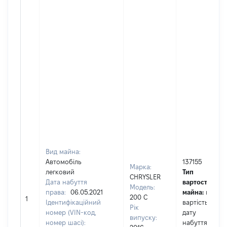
Вид майна:
Автомобіль
137155
Марка:
легковий
Тип
CHRYSLER
Дата набуття
вартості
Модель:
права:
06.05.2021
майна:
це
200 C
1
Ідентифікаційний
вартість на
Рік
номер (VIN-код,
дату
випуску:
номер шасі):
набуття