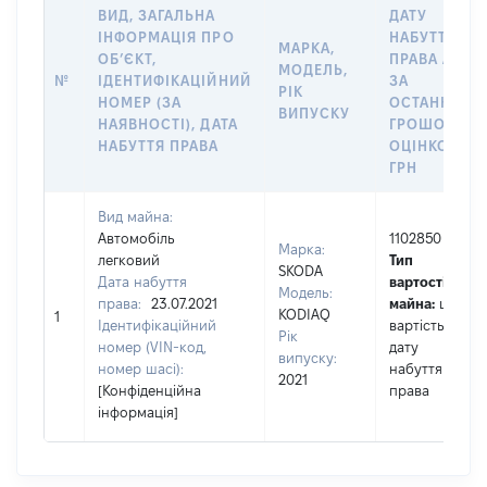
ВИД, ЗАГАЛЬНА
ДАТУ
ІНФОРМАЦІЯ ПРО
НАБУТТЯ
МАРКА,
ОБʼЄКТ,
ПРАВА АБО
МОДЕЛЬ,
№
ІДЕНТИФІКАЦІЙНИЙ
ЗА
РІК
НОМЕР (ЗА
ОСТАННЬО
ВИПУСКУ
НАЯВНОСТІ), ДАТА
ГРОШОВОЮ
НАБУТТЯ ПРАВА
ОЦІНКОЮ,
ГРН
Вид майна:
Автомобіль
1102850
Марка:
легковий
Тип
SKODA
Дата набуття
вартості
Модель:
права:
23.07.2021
майна:
це
KODIAQ
1
Ідентифікаційний
вартість на
Рік
номер (VIN-код,
дату
випуску:
номер шасі):
набуття
2021
[Конфіденційна
права
інформація]