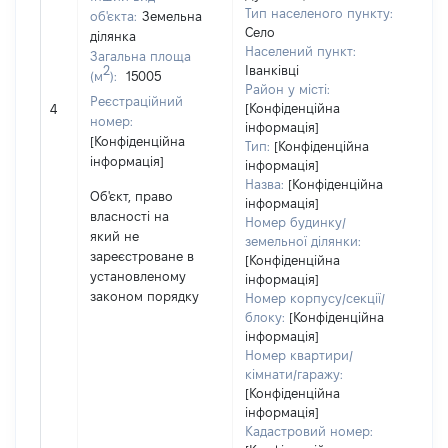
Об'
Тип населеного пункту:
об'єкта:
Земельна
нал
Село
ділянка
суб'
Населений пункт:
Загальна площа
дек
2
Іванківці
(м
):
15005
чи 
Район у місті:
Реєстраційний
сім'
[Конфіденційна
4
номер:
вла
інформація]
[Конфіденційна
від
Тип:
[Конфіденційна
інформація]
Цив
інформація]
код
Назва:
[Конфіденційна
Об'єкт, право
Укра
інформація]
власності на
Номер будинку/
який не
земельної ділянки:
зареєстроване в
[Конфіденційна
установленому
інформація]
законом порядку
Номер корпусу/секції/
блоку:
[Конфіденційна
інформація]
Номер квартири/
кімнати/гаражу:
[Конфіденційна
інформація]
Кадастровий номер: