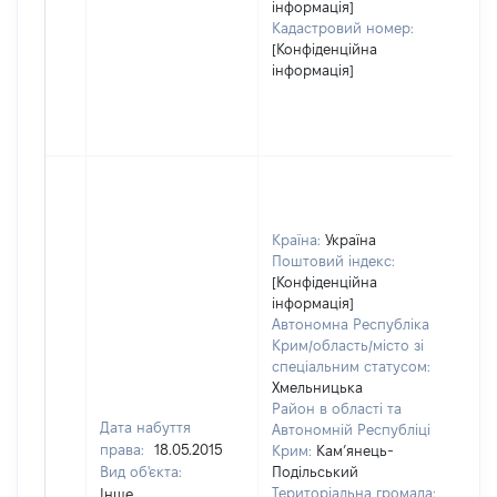
інформація]
Кадастровий номер:
[Конфіденційна
інформація]
Країна:
Україна
Поштовий індекс:
[Конфіденційна
інформація]
Автономна Республіка
Крим/область/місто зі
спеціальним статусом:
Хмельницька
Район в області та
Дата набуття
Автономній Республіці
права:
18.05.2015
Крим:
Кам’янець-
Вид об'єкта:
Подільський
Територіальна громада:
Інше