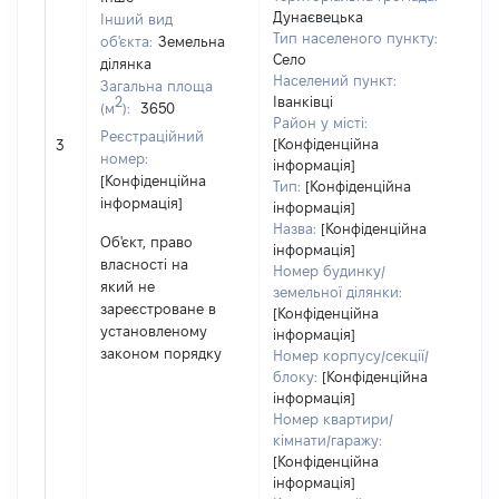
Дунаєвецька
Інший вид
Об'
Тип населеного пункту:
об'єкта:
Земельна
нал
Село
ділянка
суб'
Населений пункт:
Загальна площа
дек
2
Іванківці
(м
):
3650
чи 
Район у місті:
Реєстраційний
сім'
[Конфіденційна
3
номер:
вла
інформація]
[Конфіденційна
від
Тип:
[Конфіденційна
інформація]
Цив
інформація]
код
Назва:
[Конфіденційна
Об'єкт, право
Укра
інформація]
власності на
Номер будинку/
який не
земельної ділянки:
зареєстроване в
[Конфіденційна
установленому
інформація]
законом порядку
Номер корпусу/секції/
блоку:
[Конфіденційна
інформація]
Номер квартири/
кімнати/гаражу:
[Конфіденційна
інформація]