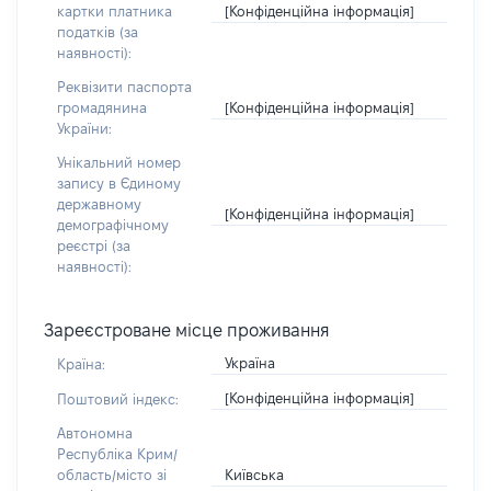
[Конфіденційна інформація]
картки платника
податків (за
наявності):
Реквізити паспорта
[Конфіденційна інформація]
громадянина
України:
Унікальний номер
запису в Єдиному
державному
[Конфіденційна інформація]
демографічному
реєстрі (за
наявності):
Зареєстроване місце проживання
Україна
Країна:
[Конфіденційна інформація]
Поштовий індекс:
Автономна
Республіка Крим/
Київська
область/місто зі