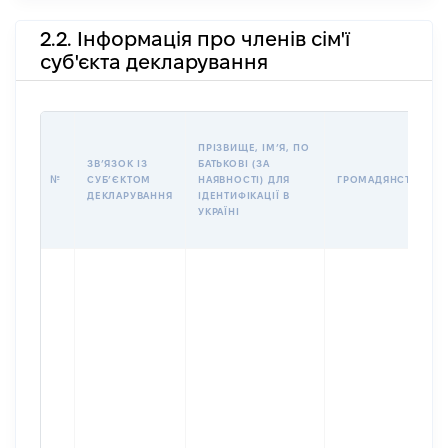
2.2. Інформація про членів сім'ї
суб'єкта декларування
ПРІЗВИЩЕ, ІМʼЯ, ПО
ЗВʼЯЗОК ІЗ
БАТЬКОВІ (ЗА
№
СУБʼЄКТОМ
НАЯВНОСТІ) ДЛЯ
ГРОМАДЯНСТВО
ДЕКЛАРУВАННЯ
ІДЕНТИФІКАЦІЇ В
УКРАЇНІ