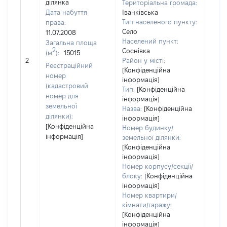
ділянка
Територіальна громада:
Дата набуття
Іванківська
Тип населеного пункту:
права:
Село
11.07.2008
Населений пункт:
Загальна площа
2
Соснівка
(м
):
15015
[Не 
2
Район у місті:
Реєстраційний
[Конфіденційна
номер
інформація]
(кадастровий
Тип:
[Конфіденційна
номер для
інформація]
земельної
Назва:
[Конфіденційна
ділянки):
інформація]
[Конфіденційна
Номер будинку/
інформація]
земельної ділянки:
[Конфіденційна
інформація]
Номер корпусу/секції/
блоку:
[Конфіденційна
інформація]
Номер квартири/
кімнати/гаражу:
[Конфіденційна
інформація]