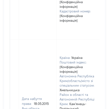
[Конфіденційна
інформація]
Кадастровий номер:
[Конфіденційна
інформація]
Країна:
Україна
Поштовий індекс:
[Конфіденційна
інформація]
Автономна Республіка
Крим/область/місто зі
спеціальним статусом:
Хмельницька
Район в області та
Дата набуття
Автономній Республіці
права:
18.05.2015
Крим:
Кам’янець-
Вид об'єкта:
Подільський