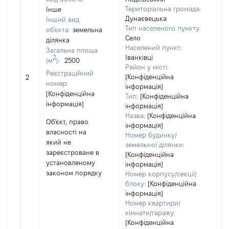
Територіальна громада:
Інше
Дунаєвецька
Інший вид
Об'
Тип населеного пункту:
об'єкта:
земельна
нал
Село
ділянка
суб'
Населений пункт:
Загальна площа
дек
2
Іванківці
(м
):
2500
чи 
Район у місті:
Реєстраційний
сім'
[Конфіденційна
2
номер:
вла
інформація]
[Конфіденційна
від
Тип:
[Конфіденційна
інформація]
Цив
інформація]
код
Назва:
[Конфіденційна
Об'єкт, право
Укра
інформація]
власності на
Номер будинку/
який не
земельної ділянки:
зареєстроване в
[Конфіденційна
установленому
інформація]
законом порядку
Номер корпусу/секції/
блоку:
[Конфіденційна
інформація]
Номер квартири/
кімнати/гаражу:
[Конфіденційна