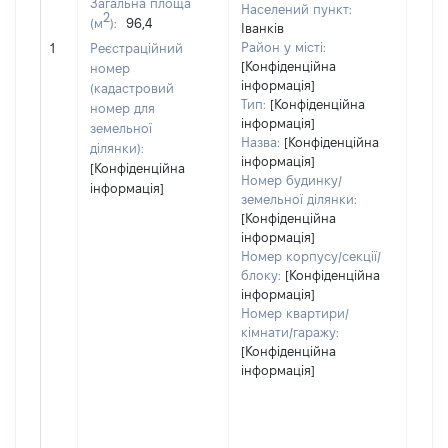
Загальна площа
Населений пункт:
2
(м
):
96,4
Іванків
[Не 
Район у місті:
1
Реєстраційний
[Конфіденційна
номер
інформація]
(кадастровий
Тип:
[Конфіденційна
номер для
інформація]
земельної
Назва:
[Конфіденційна
ділянки):
інформація]
[Конфіденційна
Номер будинку/
інформація]
земельної ділянки:
[Конфіденційна
інформація]
Номер корпусу/секції/
блоку:
[Конфіденційна
інформація]
Номер квартири/
кімнати/гаражу:
[Конфіденційна
інформація]