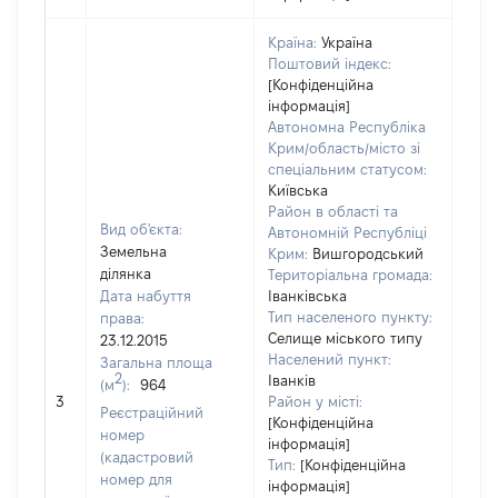
Країна:
Україна
Поштовий індекс:
[Конфіденційна
інформація]
Автономна Республіка
Крим/область/місто зі
спеціальним статусом:
Київська
Район в області та
Вид об'єкта:
Автономній Республіці
Земельна
Крим:
Вишгородський
ділянка
Територіальна громада:
Дата набуття
Іванківська
Тип населеного пункту:
права:
Селище міського типу
23.12.2015
Населений пункт:
Загальна площа
2
Іванків
(м
):
964
[Не 
3
Район у місті:
Реєстраційний
[Конфіденційна
номер
інформація]
(кадастровий
Тип:
[Конфіденційна
номер для
інформація]