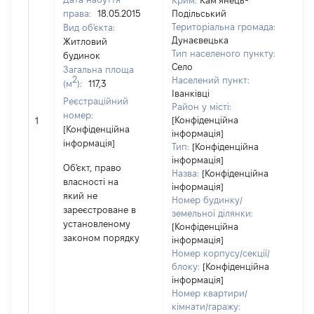
Крим:
Кам’янець-
права:
18.05.2015
Подільський
Територіальна громада:
Вид об'єкта:
Дунаєвецька
Житловий
Об'
Тип населеного пункту:
будинок
нал
Село
Загальна площа
суб'
2
Населений пункт:
(м
):
117,3
дек
Іванківці
Реєстраційний
чи 
Район у місті:
номер:
сім'
[Конфіденційна
1
[Конфіденційна
вла
інформація]
інформація]
від
Тип:
[Конфіденційна
Цив
інформація]
Об'єкт, право
код
Назва:
[Конфіденційна
власності на
Укра
інформація]
який не
Номер будинку/
зареєстроване в
земельної ділянки:
установленому
[Конфіденційна
законом порядку
інформація]
Номер корпусу/секції/
блоку:
[Конфіденційна
інформація]
Номер квартири/
кімнати/гаражу: