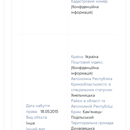
Кадастровий номер:
[Конфіденційна
інформація]
Країна:
Україна
Поштовий індекс:
[Конфіденційна
інформація]
Автономна Республіка
Крим/область/місто зі
спеціальним статусом:
Хмельницька
Район в області та
Дата набуття
Автономній Республіці
права:
18.05.2015
Крим:
Кам’янець-
Вид об'єкта:
Подільський
Територіальна громада:
Інше
Дунаєвецька
Інший вид