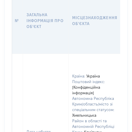
ЗАГАЛЬНА
ПІ
МІСЦЕЗНАХОДЖЕННЯ
№
ІНФОРМАЦІЯ ПРО
ДЕ
ОБʼЄКТА
ОБʼЄКТ
ОБ
Країна:
Україна
Поштовий індекс:
[Конфіденційна
інформація]
Автономна Республіка
Крим/область/місто зі
спеціальним статусом:
Хмельницька
Район в області та
Автономній Республіці
Дата набуття