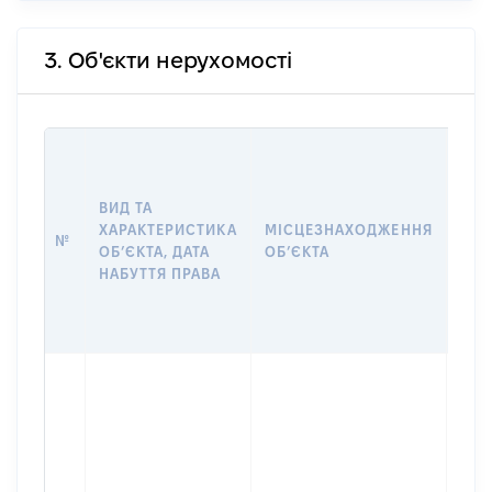
3. Об'єкти нерухомості
ВАР
ДАТ
НАБ
ВИД ТА
ПРА
ХАРАКТЕРИСТИКА
МІСЦЕЗНАХОДЖЕННЯ
№
ЗА
ОБʼЄКТА, ДАТА
ОБʼЄКТА
ОС
НАБУТТЯ ПРАВА
ГР
ОЦІ
ГРН