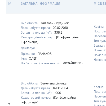
№
ЗАГАЛЬНА ІНФОРМАЦІЯ
МІСЦЕ
Вид об'єкта:
Житловий будинок
Країна:
Дата набуття права:
02.02.2010
2
Поштови
Загальна площа (м
):
338.2
Населен
Реєстраційний номер:
[Конфіденційна
Тип вул
інформація]
1
Вулиця:
Декларує:
Номер б
Прізвище:
ПАНЬКОВ
Номер к
Ім'я:
ОЛЕГ
Номер к
По батькові (за наявності):
МИХАЙЛОВИЧ
Вид об'єкта:
Земельна ділянка
Країна:
Дата набуття права:
14.06.2004
2
Поштови
Загальна площа (м
):
1000
Населен
Кадастровий номер:
[Конфіденційна
Тип вул
інформація]
2
Вулиця: