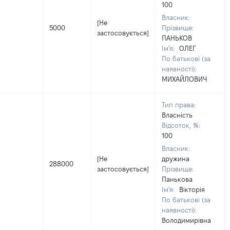
100
Власник:
[Не
5000
Прізвище:
застосовується]
ПАНЬКОВ
Ім'я:
ОЛЕГ
По батькові (за
наявності):
МИХАЙЛОВИЧ
Тип права:
Власність
Відсоток, %:
100
Власник:
[Не
дружина
288000
застосовується]
Прізвище:
Панькова
Ім'я:
Вікторія
По батькові (за
наявності):
Володимирівна