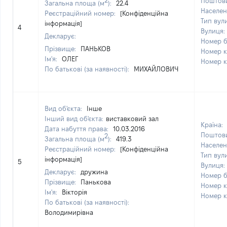
Поштови
Загальна площа (м
):
22.4
Населен
Реєстраційний номер:
[Конфіденційна
Тип вул
інформація]
4
Вулиця:
Декларує:
Номер б
Прізвище:
ПАНЬКОВ
Номер к
Ім'я:
ОЛЕГ
Номер к
По батькові (за наявності):
МИХАЙЛОВИЧ
Вид об'єкта:
Інше
Інший вид об'єкта:
виставковий зал
Країна:
Дата набуття права:
10.03.2016
Поштови
2
Загальна площа (м
):
419.3
Населен
Реєстраційний номер:
[Конфіденційна
Тип вул
інформація]
5
Вулиця:
Декларує:
дружина
Номер б
Прізвище:
Панькова
Номер к
Ім'я:
Вікторія
Номер к
По батькові (за наявності):
Володимирівна