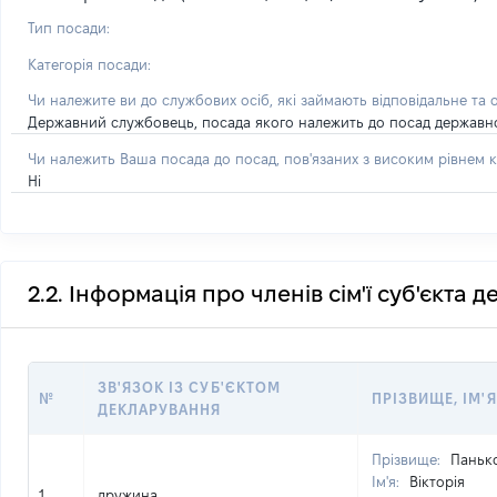
Тип посади:
Категорія посади:
Чи належите ви до службових осіб, які займають відповідальне та 
Державний службовець, посада якого належить до посад державної с
Чи належить Ваша посада до посад, пов'язаних з високим рівнем к
Ні
2.2. Інформація про членів сім'ї суб'єкта 
ЗВ'ЯЗОК ІЗ СУБ'ЄКТОМ
№
ПРІЗВИЩЕ, ІМ'Я
ДЕКЛАРУВАННЯ
Прізвище:
Паньк
Ім'я:
Вікторія
1
дружина