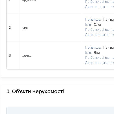
По батькові (за н
Дата народження
Прізвище:
Паньк
Ім'я:
Олег
2
син
По батькові (за н
Дата народження
Прізвище:
Паньк
Ім'я:
Яна
3
дочка
По батькові (за н
Дата народження
3. Об'єкти нерухомості