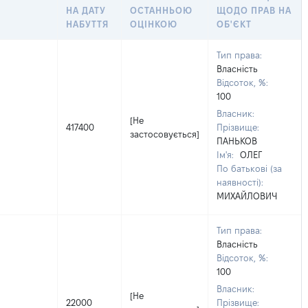
НА ДАТУ
ОСТАННЬОЮ
ЩОДО ПРАВ НА
НАБУТТЯ
ОЦІНКОЮ
ОБ'ЄКТ
Тип права:
Власність
Відсоток, %:
100
Власник:
[Не
417400
Прізвище:
застосовується]
ПАНЬКОВ
Ім'я:
ОЛЕГ
По батькові (за
наявності):
МИХАЙЛОВИЧ
Тип права:
Власність
Відсоток, %:
100
Власник:
[Не
22000
Прізвище: