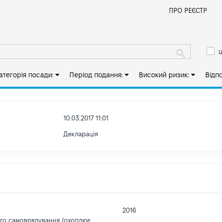
Й
ПРО РЕЄСТР
ш
атегорія посади:
Період подання:
Високий ризик:
Відп
10.03.2017 11:01
Декларація
2016
ого самоврядування (охоплює