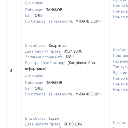
Декларує:
Номер б
Прізвище:
ПАНЬКОВ
Номер к
Ім'я:
ОЛЕГ
Номер к
По батькові (за наявності):
МИХАЙЛОВИЧ
Вид об'єкта:
Квартира
Країна:
Дата набуття права:
05.01.2000
2
Поштови
Загальна площа (м
):
108.1
Населен
Реєстраційний номер:
[Конфіденційна
Тип вул
інформація]
3
Вулиця:
Декларує:
Номер б
Прізвище:
ПАНЬКОВ
Номер к
Ім'я:
ОЛЕГ
Номер к
По батькові (за наявності):
МИХАЙЛОВИЧ
Вид об'єкта:
Гараж
Країна:
Дата набуття права:
30.09.2014
2