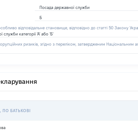
Посада державної служби
Б
особливо відповідальне становище, відповідно до статті 50 Закону Укра
лужби категорії 'А' або 'Б'
орупційних ризиків, згідно з переліком, затвердженим Національним аг
декларування
, ПО БАТЬКОВІ
ова