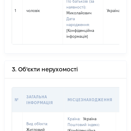
По батькові (за
наявності):
1
чоловік
Україна
Миколайович
Дата
народження:
[Конфіденційна
інформація]
3. Об'єкти нерухомості
ВАРТ
ЗАГАЛЬНА
№
МІСЦЕЗНАХОДЖЕННЯ
НА Д
ІНФОРМАЦІЯ
НАБУ
Країна:
Україна
Вид об'єкта:
Поштовий індекс:
Житловий
[Конфіденційна