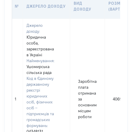
ВИД
РОЗМІР
№
ДЖЕРЕЛО ДОХОДУ
ДОХОДУ
(ВАРТІСТЬ)
Джерело
доходу:
Юридична
особа,
зареєстрована
в Україні
Найменування:
Ушомирська
сільська рада
Код в Єдиному
Заробітна
державному
плата
реєстрі
отримана
юридичних
1
за
406952
осіб, фізичних
основним
осіб –
місцем
підприємців та
роботи
громадських
формувань:
04348131