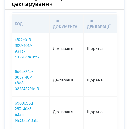
декларування
ТИП
ТИП
КОД
ПЕРІ
ДОКУМЕНТА
ДЕКЛАРАЦІЇ
a522c015-
f627-4017-
Декларація
Щорічна
2025
9343-
c03264fe9bf6
6d6a7245-
865a-4071-
Декларація
Щорічна
2024
a8d8-
082545291a15
b900b5bd-
7f13-40a5-
Декларація
Щорічна
2023
b3ab-
14e50e540a15