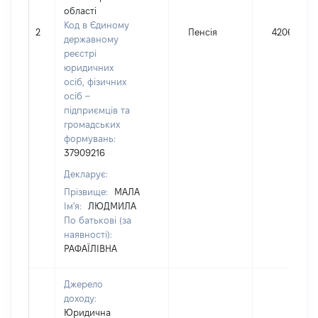
області
Код в Єдиному
2
Пенсія
42060
державному
реєстрі
юридичних
осіб, фізичних
осіб –
підприємців та
громадських
формувань:
37909216
Декларує:
Прізвище:
МАЛА
Ім'я:
ЛЮДМИЛА
По батькові (за
наявності):
РАФАЇЛІВНА
Джерело
доходу:
Юридична