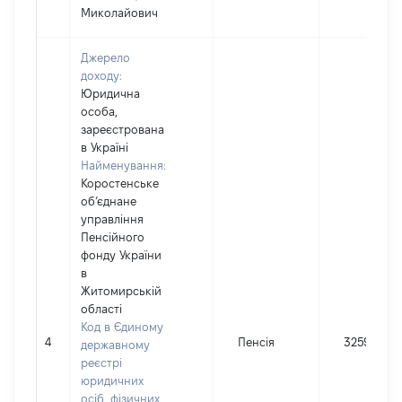
Миколайович
Джерело
доходу:
Юридична
особа,
зареєстрована
в Україні
Найменування:
Коростенське
об’єднане
управління
Пенсійного
фонду України
в
Житомирській
області
Код в Єдиному
4
Пенсія
32595
державному
реєстрі
юридичних
осіб, фізичних