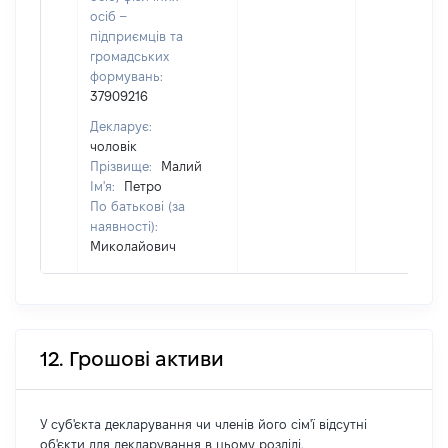
осіб –
підприємців та
громадських
формувань:
37909216
Декларує:
чоловік
Прізвище:
Малий
Ім'я:
Петро
По батькові (за
наявності):
Миколайович
12. Грошові активи
У суб'єкта декларування чи членів його сім'ї відсутні
об'єкти для декларування в цьому розділі.