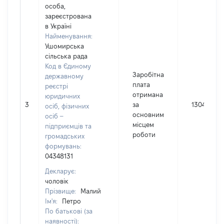
особа,
зареєстрована
в Україні
Найменування:
Ушомирська
сільська рада
Код в Єдиному
Заробітна
державному
плата
реєстрі
отримана
юридичних
3
за
130462
осіб, фізичних
основним
осіб –
місцем
підприємців та
роботи
громадських
формувань:
04348131
Декларує:
чоловік
Прізвище:
Малий
Ім'я:
Петро
По батькові (за
наявності):