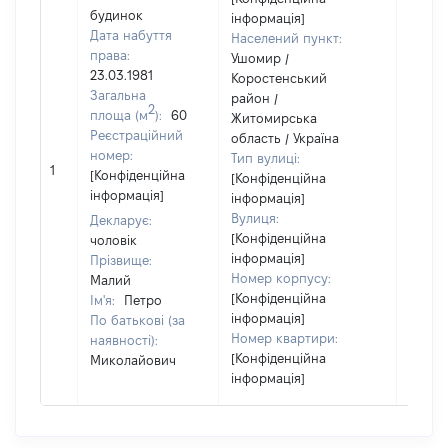
будинок
інформація]
Дата набуття
Населений пункт:
права:
Ушомир /
23.03.1981
Коростенський
Загальна
район /
2
площа (м
):
60
Житомирська
Реєстраційний
область / Україна
[Член 
номер:
Тип вулиці:
1
не на
[Конфіденційна
[Конфіденційна
інфор
інформація]
інформація]
Вулиця:
Декларує:
[Конфіденційна
чоловік
інформація]
Прізвище:
Номер корпусу:
Малий
[Конфіденційна
Ім'я:
Петро
інформація]
По батькові (за
Номер квартири:
наявності):
[Конфіденційна
Миколайович
інформація]