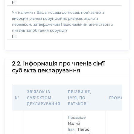
Ні
Чи належить Ваша посада до посад, пов'язаних з
високим рівнем корупційних ризиків, згідно з
переліком, затвердженим Національним агентством з
питань запобігання корупції?
Ні
2.2. Інформація про членів сім'ї
суб'єкта декларування
ЗВ'ЯЗОК ІЗ
ПРІЗВИЩЕ,
№
СУБ'ЄКТОМ
ІМ'Я, ПО
ГРОМАДЯН
ДЕКЛАРУВАННЯ
БАТЬКОВІ
Прізвище:
Малий
Ім'я:
Петро