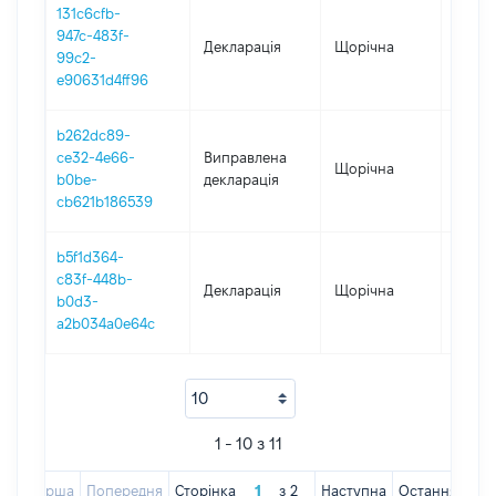
131c6cfb-
947c-483f-
Декларація
Щорічна
2019
99c2-
e90631d4ff96
b262dc89-
ce32-4e66-
Виправлена
Щорічна
2017
b0be-
декларація
cb621b186539
b5f1d364-
c83f-448b-
Декларація
Щорічна
2017
b0d3-
a2b034a0e64c
1 - 10 з 11
Перша
Попередня
Сторінка
з
2
Наступна
Остання