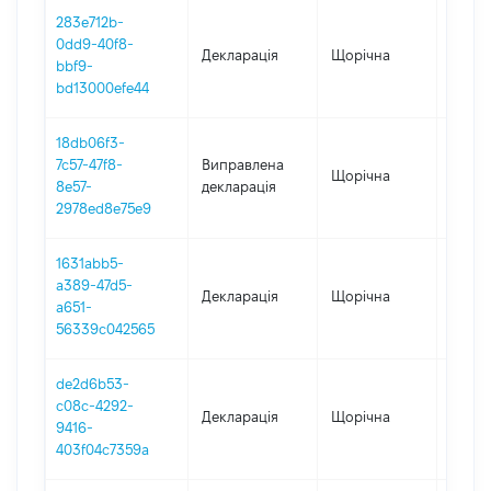
283e712b-
0dd9-40f8-
Декларація
Щорічна
2022
bbf9-
bd13000efe44
18db06f3-
7c57-47f8-
Виправлена
Щорічна
2021
8e57-
декларація
2978ed8e75e9
1631abb5-
a389-47d5-
Декларація
Щорічна
2021
a651-
56339c042565
de2d6b53-
c08c-4292-
Декларація
Щорічна
2020
9416-
403f04c7359a