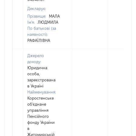
Декларує:
Прізвище:
МАЛА
Ім'я:
ЛЮДМИЛА
По батькові (за
наявності):
РАФАЇЛІВНА
Джерело
доходу:
Юридична
особа,
зареєстрована
в Україні
Найменування:
Коростенське
об’єднане
управління
Пенсійного
фонду України
в
Житомирській