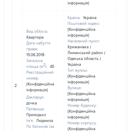
інформація]
Країна:
Україна
Поштовий індекс:
[Конфіденційна
Вид об'єкта:
інформація]
Квартира
Населений пункт:
Дата набуття
Крижанівка /
права:
Лиманський район /
15.06.2018
Одеська область /
Загальна
Україна
2
площа (м
):
45
Тип вулиці:
Реєстраційний
[Конфіденційна
номер:
інформація]
[Конфіденційна
2
152744
Вулиця:
інформація]
[Конфіденційна
Декларує:
інформація]
дочка
Номер будинку:
Прізвище:
[Конфіденційна
Приходько
інформація]
Ім'я:
Людмила
Номер корпусу:
По батькові (за
[Конфіденційна