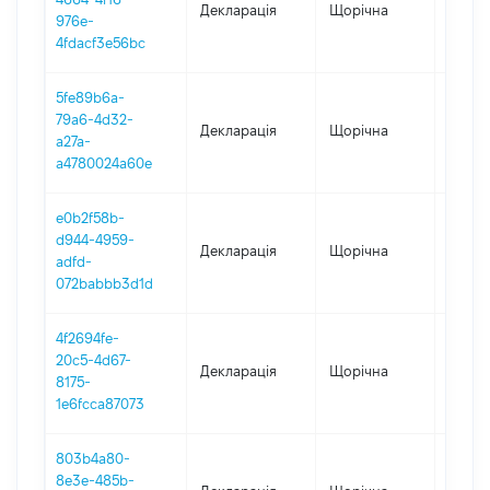
Декларація
Щорічна
2024
976e-
4fdacf3e56bc
5fe89b6a-
79a6-4d32-
Декларація
Щорічна
2023
a27a-
a4780024a60e
e0b2f58b-
d944-4959-
Декларація
Щорічна
2022
adfd-
072babbb3d1d
4f2694fe-
20c5-4d67-
Декларація
Щорічна
2021
8175-
1e6fcca87073
803b4a80-
8e3e-485b-