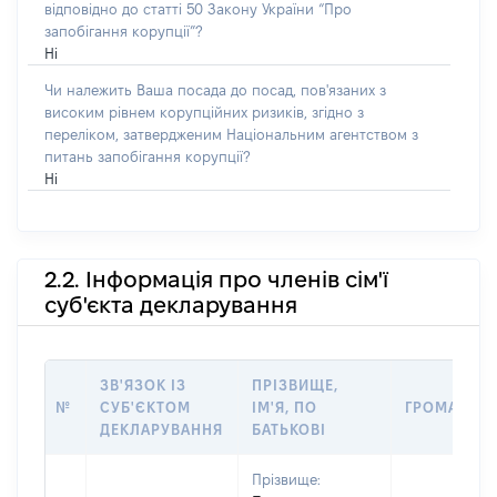
відповідно до статті 50 Закону України “Про
запобігання корупції”?
Ні
Чи належить Ваша посада до посад, пов'язаних з
високим рівнем корупційних ризиків, згідно з
переліком, затвердженим Національним агентством з
питань запобігання корупції?
Ні
2.2. Інформація про членів сім'ї
суб'єкта декларування
ЗВ'ЯЗОК ІЗ
ПРІЗВИЩЕ,
№
СУБ'ЄКТОМ
ІМ'Я, ПО
ГРОМАДЯН
ДЕКЛАРУВАННЯ
БАТЬКОВІ
Прізвище: