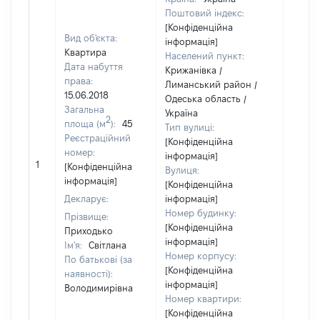
Поштовий індекс:
[Конфіденційна
Вид об'єкта:
інформація]
Квартира
Населений пункт:
Дата набуття
Крижанівка /
права:
Лиманський район /
15.06.2018
Одеська область /
Загальна
Україна
2
площа (м
):
45
Тип вулиці:
Реєстраційний
[Конфіденційна
номер:
інформація]
1
152744
[Конфіденційна
Вулиця:
інформація]
[Конфіденційна
Декларує:
інформація]
Номер будинку:
Прізвище:
[Конфіденційна
Приходько
інформація]
Ім'я:
Світлана
Номер корпусу:
По батькові (за
[Конфіденційна
наявності):
інформація]
Володимирівна
Номер квартири:
[Конфіденційна