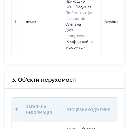
Приходько
Ім'я:
Людмила
По батькові (за
наявності):
1
дочка
Україна
Олегівна
Дата
народження:
[Конфіденційна
інформація]
3. Об'єкти нерухомості
ВАРТ
ЗАГАЛЬНА
№
МІСЦЕЗНАХОДЖЕННЯ
НА Д
ІНФОРМАЦІЯ
НАБУ
Країна:
Україна