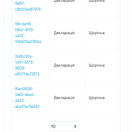
Декларація
Щорічна
2020
9e87-
c8b02ae87974
59cdaf16-
08d1-4f79-
Декларація
Щорічна
2019
aa52-
106605a0760d
2bf6c92a-
1d97-4313-
Декларація
Щорічна
2017
9829-
e90774e72573
f6ed2626-
1443-4eed-
Декларація
Щорічна
2016
a932-
abe51ac5e522