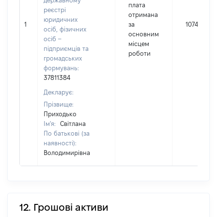
державному
плата
реєстрі
отримана
юридичних
1
за
107400
осіб, фізичних
основним
осіб –
місцем
підприємців та
роботи
громадських
формувань:
37811384
Декларує:
Прізвище:
Приходько
Ім'я:
Світлана
По батькові (за
наявності):
Володимирівна
12. Грошові активи