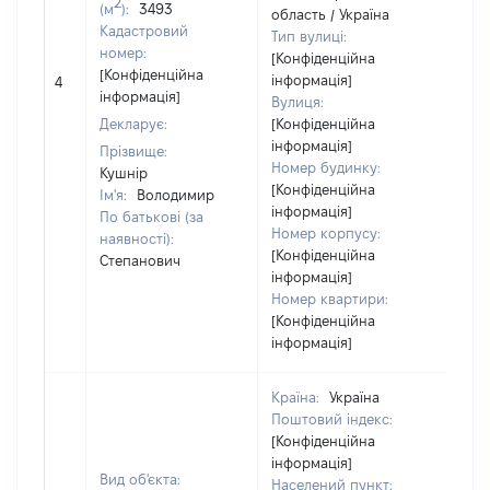
2
(м
):
3493
область / Україна
Кадастровий
Тип вулиці:
номер:
[Конфіденційна
[Не
[Конфіденційна
інформація]
4
від
інформація]
Вулиця:
Декларує:
[Конфіденційна
інформація]
Прізвище:
Номер будинку:
Кушнір
[Конфіденційна
Ім'я:
Володимир
інформація]
По батькові (за
Номер корпусу:
наявності):
[Конфіденційна
Степанович
інформація]
Номер квартири:
[Конфіденційна
інформація]
Країна:
Україна
Поштовий індекс:
[Конфіденційна
інформація]
Вид об'єкта:
Населений пункт: