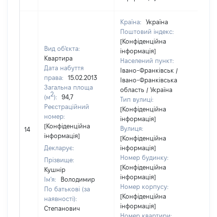
Країна:
Україна
Поштовий індекс:
[Конфіденційна
Вид об'єкта:
інформація]
Квартира
Населений пункт:
Дата набуття
Івано-Франківськ /
права:
15.02.2013
Івано-Франківська
Загальна площа
область / Україна
2
(м
):
94,7
Тип вулиці:
Реєстраційний
[Конфіденційна
номер:
інформація]
[Не
[Конфіденційна
Вулиця:
14
від
інформація]
[Конфіденційна
Декларує:
інформація]
Номер будинку:
Прізвище:
[Конфіденційна
Кушнір
інформація]
Ім'я:
Володимир
Номер корпусу:
По батькові (за
[Конфіденційна
наявності):
інформація]
Степанович
Номер квартири: