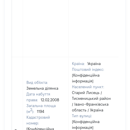
Країна:
Україна
Поштовий індекс:
[Конфіденційна
інформація]
Вид об'єкта:
Населений пункт:
Земельна ділянка
Старий Лисець /
Дата набуття
Тисменицький район
права:
12.02.2008
/ Івано-Франківська
Загальна площа
2
область / Україна
(м
):
1194
Тип вулиці:
Кадастровий
[Конфіденційна
номер:
інформація]
[Не
[Конфіденційна