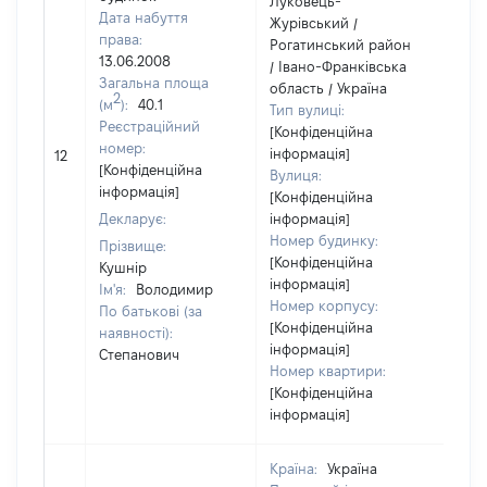
Луковець-
Дата набуття
Журівський /
права:
Рогатинський район
13.06.2008
/ Івано-Франківська
Загальна площа
область / Україна
2
(м
):
40.1
Тип вулиці:
Реєстраційний
[Конфіденційна
[Не
номер:
інформація]
12
від
[Конфіденційна
Вулиця:
інформація]
[Конфіденційна
Декларує:
інформація]
Номер будинку:
Прізвище:
[Конфіденційна
Кушнір
інформація]
Ім'я:
Володимир
Номер корпусу:
По батькові (за
[Конфіденційна
наявності):
інформація]
Степанович
Номер квартири:
[Конфіденційна
інформація]
Країна:
Україна