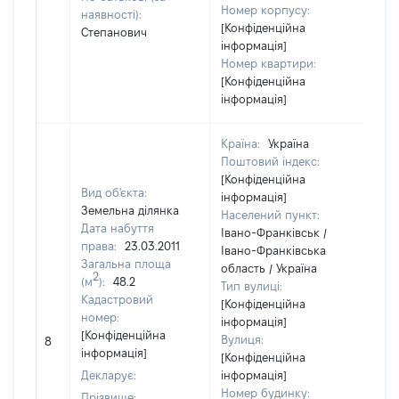
Номер корпусу:
наявності):
[Конфіденційна
Степанович
інформація]
Номер квартири:
[Конфіденційна
інформація]
Країна:
Україна
Поштовий індекс:
[Конфіденційна
Вид об'єкта:
інформація]
Земельна ділянка
Населений пункт:
Дата набуття
Івано-Франківськ /
права:
23.03.2011
Івано-Франківська
Загальна площа
область / Україна
2
(м
):
48.2
Тип вулиці:
Кадастровий
[Конфіденційна
номер:
інформація]
[Не
[Конфіденційна
Вулиця:
8
від
інформація]
[Конфіденційна
Декларує:
інформація]
Номер будинку:
Прізвище: