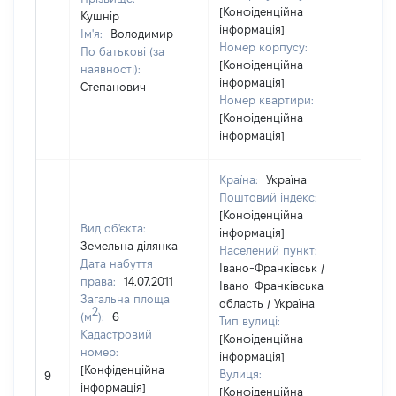
[Конфіденційна
Кушнір
інформація]
Ім'я:
Володимир
Номер корпусу:
По батькові (за
[Конфіденційна
наявності):
інформація]
Степанович
Номер квартири:
[Конфіденційна
інформація]
Країна:
Україна
Поштовий індекс:
[Конфіденційна
Вид об'єкта:
інформація]
Земельна ділянка
Населений пункт:
Дата набуття
Івано-Франківськ /
права:
14.07.2011
Івано-Франківська
Загальна площа
область / Україна
2
(м
):
6
Тип вулиці:
Кадастровий
[Конфіденційна
номер:
інформація]
[Не
[Конфіденційна
Вулиця:
9
від
інформація]
[Конфіденційна