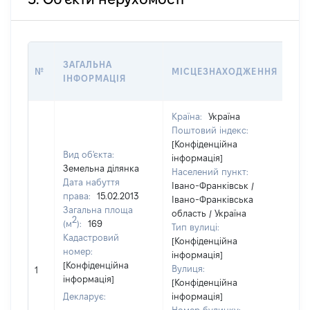
ВА
ЗАГАЛЬНА
№
МІСЦЕЗНАХОДЖЕННЯ
НА
ІНФОРМАЦІЯ
НА
Країна:
Україна
Поштовий індекс:
[Конфіденційна
Вид об'єкта:
інформація]
Земельна ділянка
Населений пункт:
Дата набуття
Івано-Франківськ /
права:
15.02.2013
Івано-Франківська
Загальна площа
область / Україна
2
(м
):
169
Тип вулиці:
Кадастровий
[Конфіденційна
номер:
інформація]
[Не
[Конфіденційна
Вулиця:
1
від
інформація]
[Конфіденційна
Декларує:
інформація]