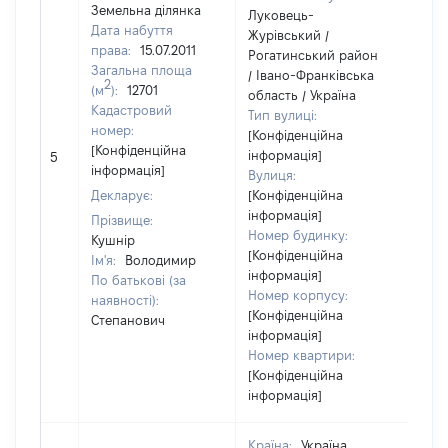
Земельна ділянка
Луковець-
Дата набуття
Журівський /
права:
15.07.2011
Рогатинський район
Загальна площа
/ Івано-Франківська
2
(м
):
12701
область / Україна
Кадастровий
Тип вулиці:
номер:
[Конфіденційна
[Не
[Конфіденційна
інформація]
5
від
інформація]
Вулиця:
Декларує:
[Конфіденційна
інформація]
Прізвище:
Номер будинку:
Кушнір
[Конфіденційна
Ім'я:
Володимир
інформація]
По батькові (за
Номер корпусу:
наявності):
[Конфіденційна
Степанович
інформація]
Номер квартири:
[Конфіденційна
інформація]
Країна:
Україна