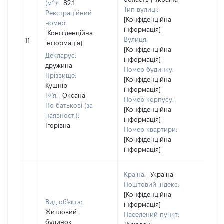
(м
):
82.1
Тип вулиці:
Реєстраційний
[Конфіденційна
номер:
інформація]
[Конфіденційна
[Не
Вулиця:
11
інформація]
від
[Конфіденційна
Декларує:
інформація]
дружина
Номер будинку:
Прізвище:
[Конфіденційна
Кушнір
інформація]
Ім'я:
Оксана
Номер корпусу:
По батькові (за
[Конфіденційна
наявності):
інформація]
Ігорівна
Номер квартири:
[Конфіденційна
інформація]
Країна:
Україна
Поштовий індекс:
[Конфіденційна
Вид об'єкта:
інформація]
Житловий
Населений пункт:
будинок