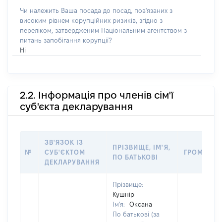
Чи належить Ваша посада до посад, пов'язаних з
високим рівнем корупційних ризиків, згідно з
переліком, затвердженим Національним агентством з
питань запобігання корупції?
Ні
2.2. Інформація про членів сім'ї
суб'єкта декларування
ЗВ'ЯЗОК ІЗ
ПРІЗВИЩЕ, ІМ'Я,
№
СУБ'ЄКТОМ
ГРОМАДЯН
ПО БАТЬКОВІ
ДЕКЛАРУВАННЯ
Прізвище:
Кушнір
Ім'я:
Оксана
По батькові (за