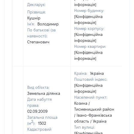
Декларує:
інформація]
Номер будинку:
Прізвище:
[Конфіденційна
Кушнір
інформація]
Ім'я:
Володимир
Номер корпусу:
По батькові (за
[Конфіденційна
наявності):
інформація]
Степанович
Номер квартири:
[Конфіденційна
інформація]
Країна:
Україна
Поштовий індекс:
[Конфіденційна
Вид об'єкта:
інформація]
Земельна ділянка
Населений пункт:
Дата набуття
Козина /
права:
Тисменицький район
02.09.2009
/ Івано-Франківська
Загальна площа
область / Україна
2
(м
):
1502
Тип вулиці:
Кадастровий
[Конфіденційна