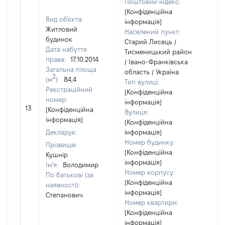
Поштовий індекс:
[Конфіденційна
Вид об'єкта:
інформація]
Житловий
Населений пункт:
будинок
Старий Лисець /
Дата набуття
Тисменицький район
права:
17.10.2014
/ Івано-Франківська
Загальна площа
область / Україна
2
(м
):
84,4
Тип вулиці:
Реєстраційний
[Конфіденційна
номер:
інформація]
[Не
13
[Конфіденційна
Вулиця:
від
інформація]
[Конфіденційна
Декларує:
інформація]
Номер будинку:
Прізвище:
[Конфіденційна
Кушнір
інформація]
Ім'я:
Володимир
Номер корпусу:
По батькові (за
[Конфіденційна
наявності):
інформація]
Степанович
Номер квартири:
[Конфіденційна
інформація]