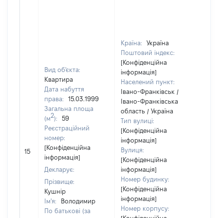
Країна:
Україна
Поштовий індекс:
[Конфіденційна
Вид об'єкта:
інформація]
Квартира
Населений пункт:
Дата набуття
Івано-Франківськ /
права:
15.03.1999
Івано-Франківська
Загальна площа
область / Україна
2
(м
):
59
Тип вулиці:
Реєстраційний
[Конфіденційна
номер:
інформація]
[Не
[Конфіденційна
Вулиця:
15
від
інформація]
[Конфіденційна
Декларує:
інформація]
Номер будинку:
Прізвище:
[Конфіденційна
Кушнір
інформація]
Ім'я:
Володимир
Номер корпусу:
По батькові (за