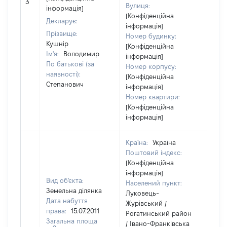
3
Вулиця:
від
інформація]
[Конфіденційна
Декларує:
інформація]
Прізвище:
Номер будинку:
Кушнір
[Конфіденційна
Ім'я:
Володимир
інформація]
По батькові (за
Номер корпусу:
наявності):
[Конфіденційна
Степанович
інформація]
Номер квартири:
[Конфіденційна
інформація]
Країна:
Україна
Поштовий індекс:
[Конфіденційна
інформація]
Вид об'єкта:
Населений пункт:
Земельна ділянка
Луковець-
Дата набуття
Журівський /
права:
15.07.2011
Рогатинський район
Загальна площа
/ Івано-Франківська