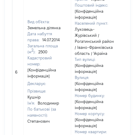
Поштовий індекс:
[Конфіденційна
інформація]
Вид об'єкта:
Населений пункт:
Земельна ділянка
Луковець-
Дата набуття
Журівський /
права:
14.07.2014
Рогатинський район
Загальна площа
/ Івано-Франківська
2
(м
):
2500
область / Україна
Кадастровий
Тип вулиці:
номер:
[Конфіденційна
[Не
[Конфіденційна
інформація]
6
від
інформація]
Вулиця:
Декларує:
[Конфіденційна
інформація]
Прізвище:
Номер будинку:
Кушнір
[Конфіденційна
Ім'я:
Володимир
інформація]
По батькові (за
Номер корпусу:
наявності):
[Конфіденційна
Степанович
інформація]
Номер квартири: