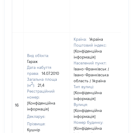
Країна:
Україна
Поштовий індекс:
[Конфіденційна
Вид об'єкта:
інформація]
Гараж
Населений пункт:
Дата набуття
Івано-Франківськ /
права:
14.07.2010
Івано-Франківська
Загальна площа
область / Україна
2
(м
):
21,4
Тип вулиці:
Реєстраційний
[Конфіденційна
номер:
інформація]
[Не
[Конфіденційна
Вулиця:
16
від
інформація]
[Конфіденційна
Декларує:
інформація]
Номер будинку:
Прізвище:
[Конфіденційна
Кушнір