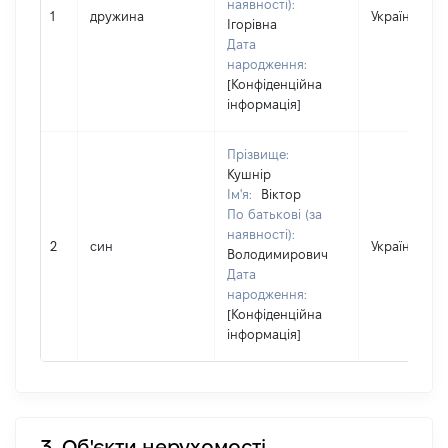
наявності):
1
дружина
Україна
Ігорівна
Дата
народження:
[Конфіденційна
інформація]
Прізвище:
Кушнір
Ім'я:
Віктор
По батькові (за
наявності):
2
син
Україна
Володимирович
Дата
народження:
[Конфіденційна
інформація]
3. Об'єкти нерухомості