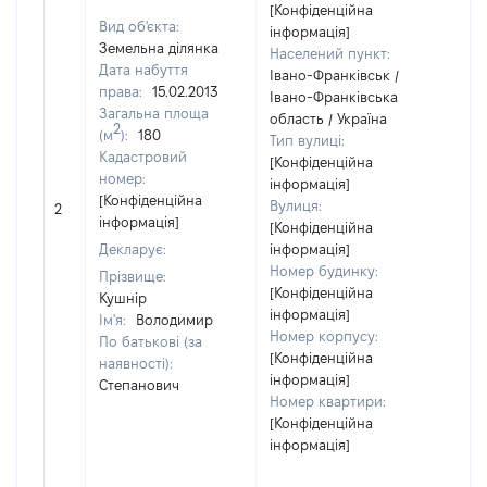
[Конфіденційна
Вид об'єкта:
інформація]
Земельна ділянка
Населений пункт:
Дата набуття
Івано-Франківськ /
права:
15.02.2013
Івано-Франківська
Загальна площа
область / Україна
2
(м
):
180
Тип вулиці:
Кадастровий
[Конфіденційна
номер:
інформація]
[Не
[Конфіденційна
Вулиця:
2
від
інформація]
[Конфіденційна
Декларує:
інформація]
Номер будинку:
Прізвище:
[Конфіденційна
Кушнір
інформація]
Ім'я:
Володимир
Номер корпусу:
По батькові (за
[Конфіденційна
наявності):
інформація]
Степанович
Номер квартири:
[Конфіденційна
інформація]