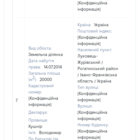
[Конфіденційна
інформація]
Країна:
Україна
Поштовий індекс:
[Конфіденційна
інформація]
Вид об'єкта:
Населений пункт:
Земельна ділянка
Луковець-
Дата набуття
Журівський /
права:
14.07.2014
Рогатинський район
Загальна площа
/ Івано-Франківська
2
(м
):
20000
область / Україна
Кадастровий
Тип вулиці:
номер:
[Конфіденційна
[Не
[Конфіденційна
інформація]
7
від
інформація]
Вулиця:
Декларує:
[Конфіденційна
інформація]
Прізвище:
Номер будинку:
Кушнір
[Конфіденційна
Ім'я:
Володимир
інформація]
По батькові (за