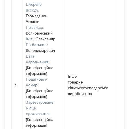
Джерело
доходу:
Громадянин
України
Прізвище:
Волковінський
Ім'я:
Олександр
По батькові:
Володимирович
Дата
народження:
[Конфіденційна
інформація]
Інше
Податковий
товарне
номер:
300
4
сільськогосподарське
[Конфіденційна
виробництво
інформація]
Зареєстроване
місце
проживання:
[Конфіденційна
інформація]