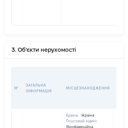
3. Об'єкти нерухомості
ВАРТ
ДАТУ
ЗАГАЛЬНА
ПРАВ
№
МІСЦЕЗНАХОДЖЕННЯ
ІНФОРМАЦІЯ
ОСТ
ГРО
ОЦІ
Країна:
Україна
Поштовий індекс:
[Конфіденційна