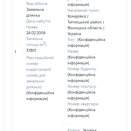
Вид об'єкта:
інформація]
Земельна
Населений пункт:
ділянка
Комарівка /
Дата набуття
Теплицький район /
права:
Вінницька область /
24.02.2004
Україна
Загальна
Тип:
[Конфіденційна
2
площа (м
):
інформація]
[Не
31801
Назва:
1
засто
[Конфіденційна
Реєстраційний
інформація]
номер
Номер будинку:
(кадастровий
[Конфіденційна
номер для
інформація]
земельної
Номер корпусу:
ділянки):
[Конфіденційна
[Конфіденційна
інформація]
інформація]
Номер квартири:
[Конфіденційна
інформація]
Країна:
Україна