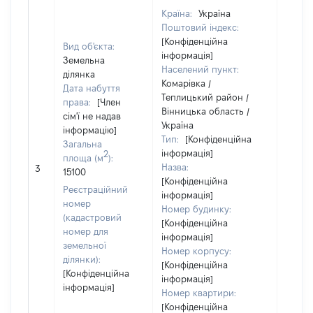
Країна:
Україна
Поштовий індекс:
[Конфіденційна
Вид об'єкта:
інформація]
Земельна
Населений пункт:
ділянка
Комарівка /
Дата набуття
Теплицький район /
права:
[Член
Вінницька область /
сім'ї не надав
Україна
інформацію]
Тип:
[Конфіденційна
Загальна
інформація]
2
площа (м
):
[Не
Назва:
3
15100
засто
[Конфіденційна
Реєстраційний
інформація]
номер
Номер будинку:
(кадастровий
[Конфіденційна
номер для
інформація]
земельної
Номер корпусу:
ділянки):
[Конфіденційна
[Конфіденційна
інформація]
інформація]
Номер квартири:
[Конфіденційна