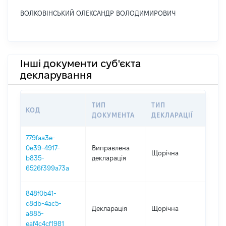
ВОЛКОВІНСЬКИЙ ОЛЕКСАНДР ВОЛОДИМИРОВИЧ
Інші документи суб'єкта
декларування
ТИП
ТИП
КОД
ПЕР
ДОКУМЕНТА
ДЕКЛАРАЦІЇ
779faa3e-
0e39-4917-
Виправлена
Щорічна
202
b835-
декларація
6526f399a73a
848f0b41-
c8db-4ac5-
Декларація
Щорічна
202
a885-
eaf4c4cf1981