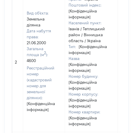
Поштовий індекс:
[Конфіденційна
Вид об'єкта:
інформація]
Земельна
Населений пункт:
ділянка
Іванів / Теплицький
Дата набуття
район / Вінницька
права:
область / Україна
21.06.2000
Тип:
[Конфіденційна
Загальна
інформація]
2
площа (м
):
Назва:
[Не
4600
2
[Конфіденційна
засто
Реєстраційний
інформація]
номер
Номер будинку:
(кадастровий
[Конфіденційна
номер для
інформація]
земельної
Номер корпусу:
ділянки):
[Конфіденційна
[Конфіденційна
інформація]
інформація]
Номер квартири:
[Конфіденційна
інформація]