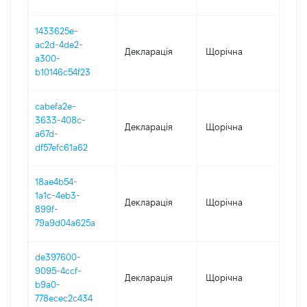
1433625e-
ac2d-4de2-
Декларація
Щорічна
202
a300-
b10146c54f23
cabefa2e-
3633-408c-
Декларація
Щорічна
202
a67d-
df57efc61a62
18ae4b54-
1a1c-4eb3-
Декларація
Щорічна
202
899f-
79a9d04a625a
de397600-
9095-4ccf-
Декларація
Щорічна
2021
b9a0-
778ecec2c434