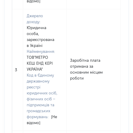
відомо]
Джерело
доходу:
Юридична
особа,
зареєстрована
в Україні
Найменування:
ТОВ"МЕТРО
Заробітна плата
КЕШ ЕНД КЕРІ
отримана за
УКРАЇНА"
4762
3
основним місцем
Код в Єдиному
роботи
державному
реєстрі
юридичних осіб,
фізичних осіб –
підприємців та
громадських
формувань:
[Не
відомо]