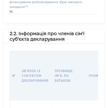
фінансуванню розповсюдження зброї масового
знищення”?
Ні
2.2. Інформація про членів сім'ї
суб'єкта декларування
ЗВ'ЯЗОК ІЗ
ПРІЗВИЩЕ,
№
СУБ'ЄКТОМ
ІМ'Я, ПО
ГРОМАДЯН
ДЕКЛАРУВАННЯ
БАТЬКОВІ