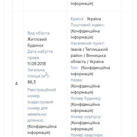
інформація]
Країна:
Україна
Поштовий індекс:
[Конфіденційна
Вид об'єкта:
інформація]
Житловий
Населений пункт:
будинок
Іванів / Теплицький
Дата набуття
район / Вінницька
права:
область / Україна
11.09.2018
Тип:
[Конфіденційна
Загальна
інформація]
2
площа (м
):
Назва:
[Не
86,3
4
[Конфіденційна
засто
Реєстраційний
інформація]
номер
Номер будинку:
(кадастровий
[Конфіденційна
номер для
інформація]
земельної
Номер корпусу:
ділянки):
[Конфіденційна
[Конфіденційна
інформація]
інформація]
Номер квартири: