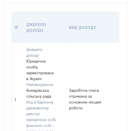
ДЖЕРЕЛО
РОЗ
№
ВИД ДОХОДУ
ДОХОДУ
(ВА
Джерело
доходу:
Юридична
особа,
зареєстрована
в Україні
Найменування:
Комарівська
Заробітна плата
сільська рада
отримана за
1708
1
Код в Єдиному
основним місцем
державному
роботи
реєстрі
юридичних осіб,
фізичних осіб –