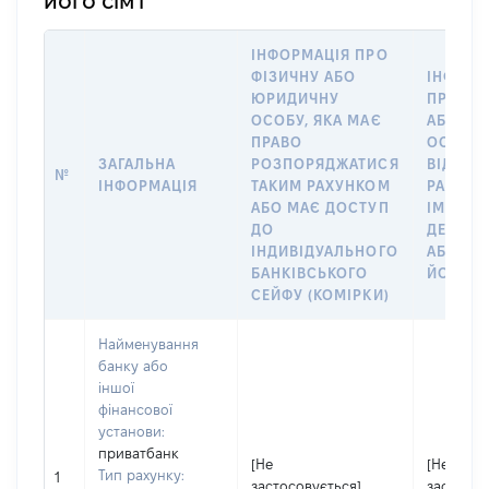
його сім'ї
ІНФОРМАЦІЯ ПРО
ФІЗИЧНУ АБО
ІНФОРМ
ЮРИДИЧНУ
ПРО ФІ
ОСОБУ, ЯКА МАЄ
АБО Ю
ПРАВО
ОСОБУ,
ЗАГАЛЬНА
РОЗПОРЯДЖАТИСЯ
ВІДКРИ
№
ІНФОРМАЦІЯ
ТАКИМ РАХУНКОМ
РАХУНО
АБО МАЄ ДОСТУП
ІМ’Я СУ
ДО
ДЕКЛАР
ІНДИВІДУАЛЬНОГО
АБО ЧЛ
БАНКІВСЬКОГО
ЙОГО СІ
СЕЙФУ (КОМІРКИ)
Найменування
банку або
іншої
фінансової
установи:
приватбанк
[Не
[Не
Тип рахунку:
1
застосовується]
застосов