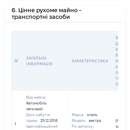
6. Цінне рухоме майно -
транспортні засоби
ВАРТІС
ДАТУ Н
ВЛАСН
ВОЛОД
ЗАГАЛЬНА
№
ХАРАКТЕРИСТИКА
КОРИС
ІНФОРМАЦІЯ
АБО З
ОСТА
ГРОШ
ОЦІНК
Вид майна:
Автомобіль
легковий
Дата набуття
Марка:
опель
права:
25.12.2014
Модель:
вектра
[Не
1
Ідентифікаційний
Рік випуску:
застосо