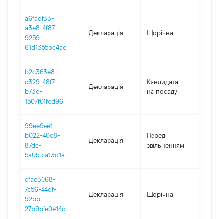
a6fadf33-
a3e8-4f87-
Декларація
Щорічна
202
9259-
61d1355bc4ae
b2c363e8-
c329-48f7-
Кандидата
Декларація
2019
b73e-
на посаду
1507f01fcd96
99ee9ee1-
01.0
b022-40c8-
Перед
Декларація
-
87dc-
звільненням
27.1
5a05fba13d1a
cfae3068-
7c56-44df-
Декларація
Щорічна
2018
92bb-
27b9bfe0e14c