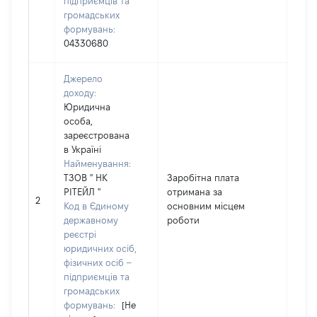
підприємців та
громадських
формувань:
04330680
Джерело
доходу:
Юридична
особа,
зареєстрована
в Україні
Найменування:
ТЗОВ " НК
Заробітна плата
РІТЕЙЛ "
отримана за
693
2
Код в Єдиному
основним місцем
державному
роботи
реєстрі
юридичних осіб,
фізичних осіб –
підприємців та
громадських
формувань:
[Не