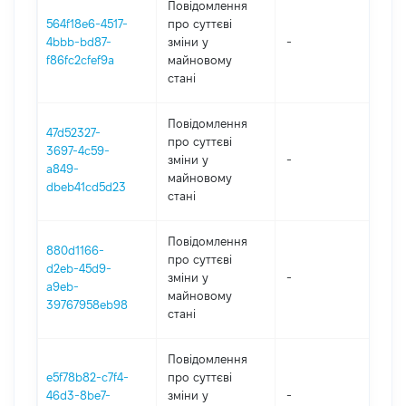
Повідомлення
564f18e6-4517-
про суттєві
4bbb-bd87-
зміни y
-
2
f86fc2cfef9a
майновому
стані
Повідомлення
47d52327-
про суттєві
3697-4c59-
зміни y
-
2
a849-
майновому
dbeb41cd5d23
стані
Повідомлення
880d1166-
про суттєві
d2eb-45d9-
зміни y
-
2
a9eb-
майновому
39767958eb98
стані
Повідомлення
e5f78b82-c7f4-
про суттєві
46d3-8be7-
зміни y
-
2