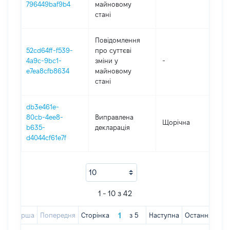
796449baf9b4
майновому
стані
Повідомлення
52cd64ff-f539-
про суттєві
4a9c-9bc1-
зміни y
-
2
e7ea8cfb8634
майновому
стані
db3e461e-
80cb-4ee8-
Виправлена
Щорічна
2
b635-
декларація
d4044cf61e7f
1 - 10 з 42
Перша
Попередня
Сторінка
з
5
Наступна
Остання