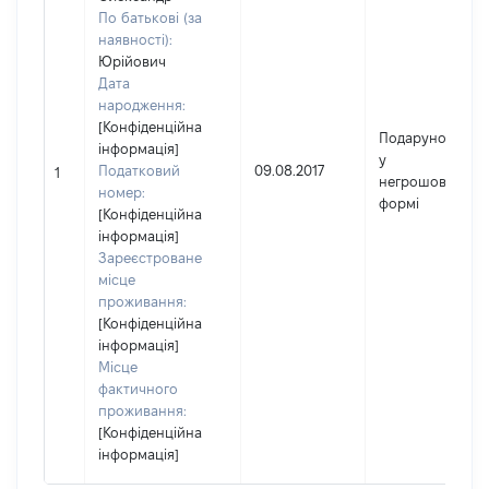
По батькові (за
наявності):
Юрійович
Дата
народження:
[Конфіденційна
Подарунок
інформація]
у
Податковий
09.08.2017
1
негрошовій
номер:
формі
[Конфіденційна
інформація]
Зареєстроване
місце
проживання:
[Конфіденційна
інформація]
Місце
фактичного
проживання:
[Конфіденційна
інформація]