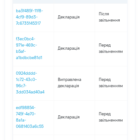
ba3f485f-11f8-
Після
4cf9-89d3-
Декларація
2
звільнення
7c6735145317
f3ec0bc4-
3
971e-469c-
Перед
Декларація
-
b5af-
звільненням
2
a1bdbcbe81d1
0924dddd-
01
1c72-43c0-
Виправлена
Перед
-
96c7-
декларація
звільненням
2
3dd034ad40a4
edf98854-
01
745f-4e70-
Перед
Декларація
-
8a1a-
звільненням
2
0681403a6c55