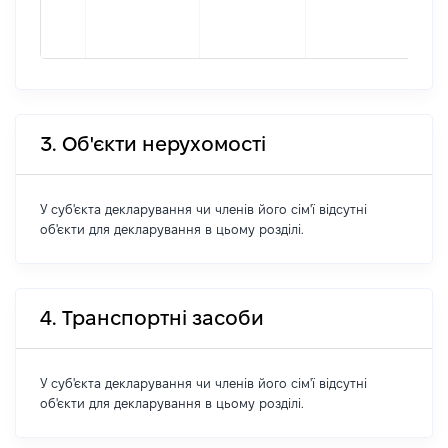
фор
200
3. Об'єкти нерухомості
У суб'єкта декларування чи членів його сім'ї відсутні
об'єкти для декларування в цьому розділі.
4. Транспортні засоби
У суб'єкта декларування чи членів його сім'ї відсутні
об'єкти для декларування в цьому розділі.