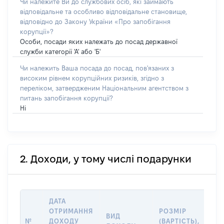
Чи належите Ви до службових осіб, які займають
відповідальне та особливо відповідальне становище,
відповідно до Закону України «Про запобігання
корупції»?
Особи, посади яких належать до посад державної
служби категорії 'А' або 'Б'
Чи належить Ваша посада до посад, пов'язаних з
високим рівнем корупційних ризиків, згідно з
переліком, затвердженим Національним агентством з
питань запобігання корупції?
Ні
2. Доходи, у тому числі подарунки
ДАТА
ІН
ОТРИМАННЯ
РОЗМІР
ВИД
ПР
№
ДОХОДУ
(ВАРТІСТЬ),