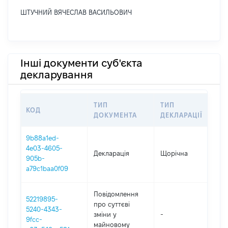
ШТУЧНИЙ ВЯЧЕСЛАВ ВАСИЛЬОВИЧ
Інші документи суб'єкта
декларування
ТИП
ТИП
КОД
ПЕ
ДОКУМЕНТА
ДЕКЛАРАЦІЇ
9b88a1ed-
4e03-4605-
Декларація
Щорічна
202
905b-
a79c1baa0f09
Повідомлення
52219895-
про суттєві
5240-4343-
зміни y
-
202
9fcc-
майновому