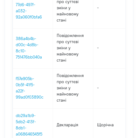
про суттєві
77d6-497f-
зміни y
-
202
a032-
майновому
92a060f0bfa6
стані
Повідомлення
386a4b4b-
про суттєві
d00c-4d8b-
зміни y
-
202
8c10-
майновому
751476bb040a
стані
Повідомлення
f57e905b-
про суттєві
0b5f-41f5-
зміни y
-
202
a22f-
майновому
99ad0f03890c
стані
db29a1b9-
5db2-413f-
Декларація
Щорічна
202
8db1-
a068646545f5