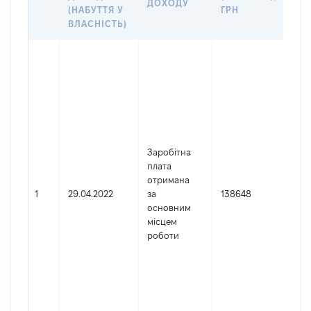
ДОХОДУ
(Д
(НАБУТТЯ У
ГРН
ДО
ВЛАСНІСТЬ)
Дже
Юр
осо
зар
в У
Най
УП
Заробітна
СП
плата
АПА
отримана
ВЕ
1
29.04.2022
за
138648
РАД
основним
Код
місцем
де
роботи
реє
юр
осі
осі
під
гро