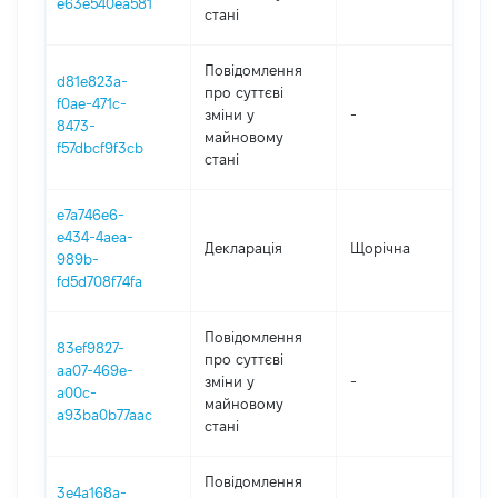
e63e540ea581
стані
Повідомлення
d81e823a-
про суттєві
f0ae-471c-
зміни y
-
202
8473-
майновому
f57dbcf9f3cb
стані
e7a746e6-
e434-4aea-
Декларація
Щорічна
202
989b-
fd5d708f74fa
Повідомлення
83ef9827-
про суттєві
aa07-469e-
зміни y
-
202
a00c-
майновому
a93ba0b77aac
стані
Повідомлення
3e4a168a-