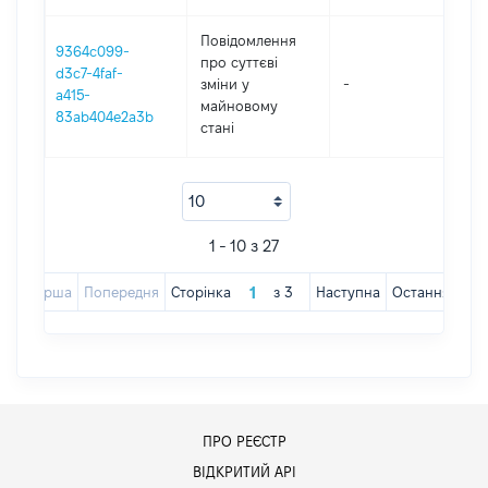
Повідомлення
9364c099-
про суттєві
d3c7-4faf-
зміни y
-
202
a415-
майновому
83ab404e2a3b
стані
1 - 10 з 27
Перша
Попередня
Сторінка
з
3
Наступна
Остання
ПРО РЕЄСТР
ВІДКРИТИЙ АРІ