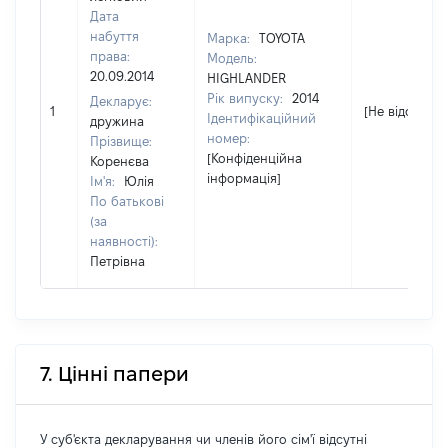
Дата
набуття
Марка:
TOYOTA
права:
Модель:
20.09.2014
HIGHLANDER
Рік випуску:
2014
Декларує:
1
[Не відомо]
Ідентифікаційний
дружина
номер:
Прізвище:
[Конфіденційна
Коренєва
інформація]
Ім'я:
Юлія
По батькові
(за
наявності):
Петрівна
7. Цінні папери
У суб'єкта декларування чи членів його сім'ї відсутні