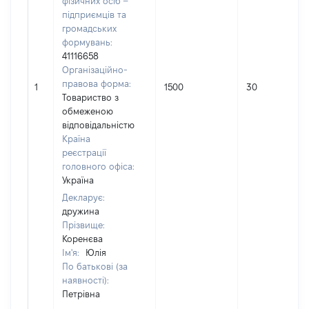
фізичних осіб –
підприємців та
громадських
формувань:
41116658
Організаційно-
правова форма:
1
1500
30
Товариство з
обмеженою
відповідальністю
Країна
реєстрації
головного офіса:
Україна
Декларує:
дружина
Прізвище:
Коренєва
Ім'я:
Юлія
По батькові (за
наявності):
Петрівна