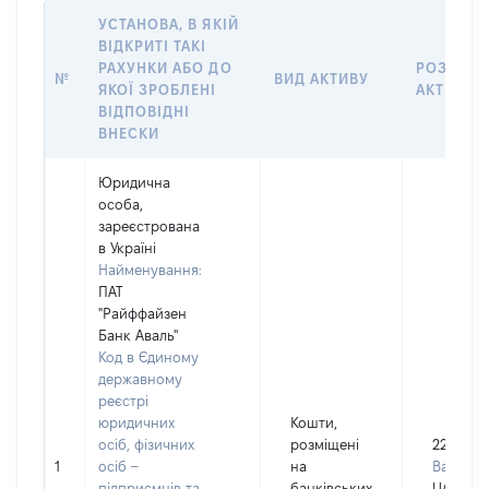
УСТАНОВА, В ЯКІЙ
ВІДКРИТІ ТАКІ
РАХУНКИ АБО ДО
РОЗМІР
№
ВИД АКТИВУ
ЯКОЇ ЗРОБЛЕНІ
АКТИВУ
ВІДПОВІДНІ
ВНЕСКИ
Юридична
особа,
зареєстрована
в Україні
Найменування:
ПАТ
"Райффайзен
Банк Аваль"
Код в Єдиному
державному
реєстрі
юридичних
Кошти,
осіб, фізичних
розміщені
220000
1
осіб –
на
Валюта:
підприємців та
банківських
UAH