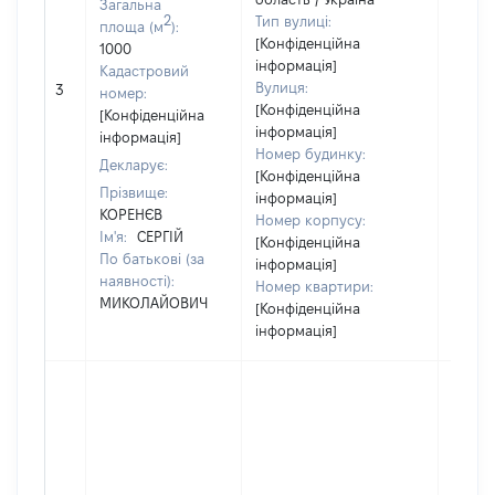
Загальна
2
Тип вулиці:
площа (м
):
[Конфіденційна
1000
інформація]
Кадастровий
[Не
Вулиця:
3
номер:
відом
[Конфіденційна
[Конфіденційна
інформація]
інформація]
Номер будинку:
Декларує:
[Конфіденційна
Прізвище:
інформація]
КОРЕНЄВ
Номер корпусу:
Ім'я:
СЕРГІЙ
[Конфіденційна
По батькові (за
інформація]
наявності):
Номер квартири:
МИКОЛАЙОВИЧ
[Конфіденційна
інформація]