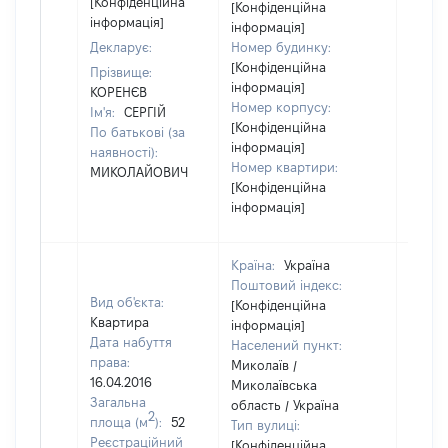
[Конфіденційна
[Конфіденційна
інформація]
інформація]
Декларує:
Номер будинку:
[Конфіденційна
Прізвище:
інформація]
КОРЕНЄВ
Номер корпусу:
Ім'я:
СЕРГІЙ
[Конфіденційна
По батькові (за
інформація]
наявності):
Номер квартири:
МИКОЛАЙОВИЧ
[Конфіденційна
інформація]
Країна:
Україна
Поштовий індекс:
Вид об'єкта:
[Конфіденційна
Квартира
інформація]
Дата набуття
Населений пункт:
права:
Миколаїв /
16.04.2016
Миколаївська
Загальна
область / Україна
2
площа (м
):
52
Тип вулиці:
Реєстраційний
[Конфіденційна