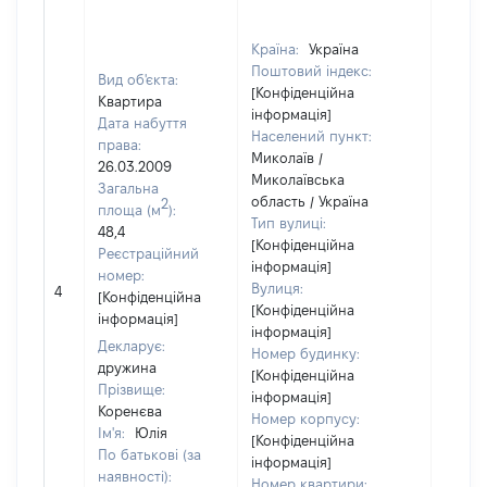
Країна:
Україна
Поштовий індекс:
Вид об'єкта:
[Конфіденційна
Квартира
інформація]
Дата набуття
Населений пункт:
права:
Миколаїв /
26.03.2009
Миколаївська
Загальна
область / Україна
2
площа (м
):
Тип вулиці:
48,4
[Конфіденційна
Реєстраційний
інформація]
номер:
[Не
Вулиця:
4
[Конфіденційна
відом
[Конфіденційна
інформація]
інформація]
Декларує:
Номер будинку:
дружина
[Конфіденційна
Прізвище:
інформація]
Коренєва
Номер корпусу:
Ім'я:
Юлія
[Конфіденційна
По батькові (за
інформація]
наявності):
Номер квартири: