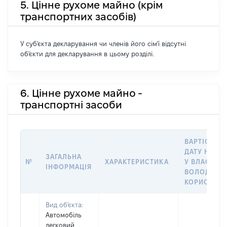
5. Цінне рухоме майно (крім
транспортних засобів)
У суб'єкта декларування чи членів його сім'ї відсутні
об'єкти для декларування в цьому розділі.
6. Цінне рухоме майно -
транспортні засоби
ВАРТІСТЬ Н
ДАТУ НАБУ
ЗАГАЛЬНА
№
ХАРАКТЕРИСТИКА
У ВЛАСНІСТ
ІНФОРМАЦІЯ
ВОЛОДІННЯ
КОРИСТУВ
Вид об'єкта:
Автомобіль
легковий