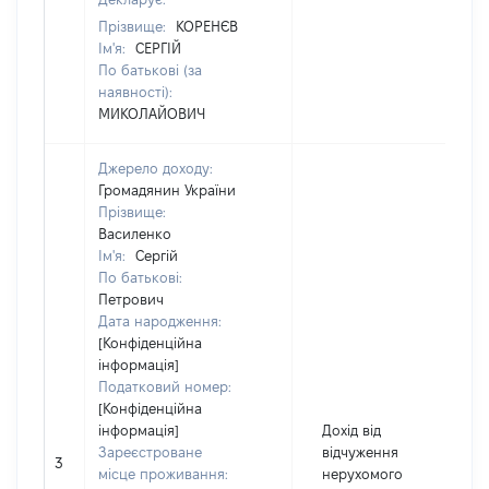
Прізвище:
КОРЕНЄВ
Ім'я:
СЕРГІЙ
По батькові (за
наявності):
МИКОЛАЙОВИЧ
Джерело доходу:
Громадянин України
Прізвище:
Василенко
Ім'я:
Сергій
По батькові:
Петрович
Дата народження:
[Конфіденційна
інформація]
Податковий номер:
[Конфіденційна
інформація]
Дохід від
Зареєстроване
відчуження
3
4
місце проживання:
нерухомого