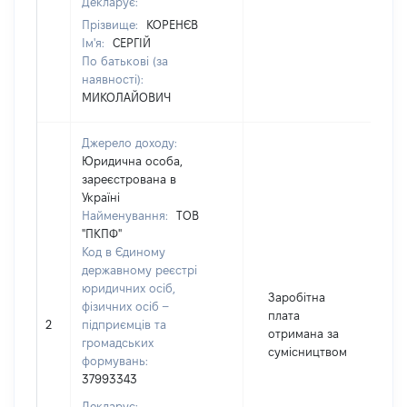
Декларує:
Прізвище:
КОРЕНЄВ
Ім'я:
СЕРГІЙ
По батькові (за
наявності):
МИКОЛАЙОВИЧ
Джерело доходу:
Юридична особа,
зареєстрована в
Україні
Найменування:
ТОВ
"ПКПФ"
Код в Єдиному
державному реєстрі
юридичних осіб,
Заробітна
фізичних осіб –
плата
2
підприємців та
4
отримана за
громадських
сумісництвом
формувань:
37993343
Декларує: