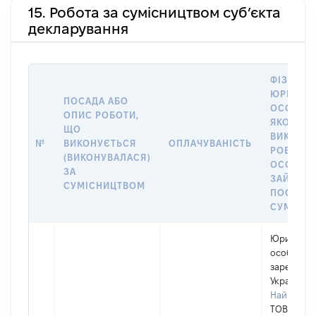
15. Робота за сумісництвом суб’єкта
декларування
ФІЗИЧНА
ЮРИДИЧ
ПОСАДА АБО
ОСОБА, 
ОПИС РОБОТИ,
ЯКОЇ
ЩО
ВИКОНУ
№
ВИКОНУЄТЬСЯ
ОПЛАЧУВАНІСТЬ
РОБОТА (
(ВИКОНУВАЛАСЯ)
ОСОБА
ЗА
ЗАЙМАЛ
СУМІСНИЦТВОМ
ПОСАДУ 
СУМІСН
Юридичн
особа,
зареєстро
Україні
Найменув
ТОВ "ПКП