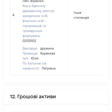
Лесі Українки
Код в Єдиному
державному реєстрі
Інше
4
4
юридичних осіб,
стипендія
фізичних осіб –
підприємців та
громадських
формувань:
02125102
Декларує:
дружина
Прізвище:
Коренєва
Ім'я:
Юлія
По батькові (за
наявності):
Петрівна
12. Грошові активи