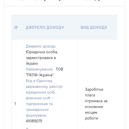
РО
№
ДЖЕРЕЛО ДОХОДУ
ВИД ДОХОДУ
(ВА
Джерело доходу:
Юридична особа,
зареєстрована в
Україні
Найменування:
ТОВ
"ПКПФ-Україна"
Код в Єдиному
державному реєстрі
Заробітна
юридичних осіб,
плата
фізичних осіб –
отримана за
1
підприємців та
1
основним
громадських
місцем
формувань:
роботи
41085075