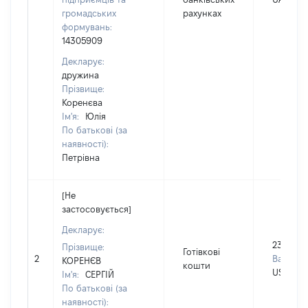
громадських
рахунках
формувань:
14305909
Декларує:
дружина
Прізвище:
Коренєва
Ім'я:
Юлія
По батькові (за
наявності):
Петрівна
[Не
застосовується]
Декларує:
23000
Прізвище:
Готівкові
2
Валюта:
КОРЕНЄВ
кошти
USD
Ім'я:
СЕРГІЙ
По батькові (за
наявності):