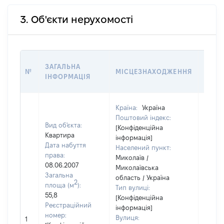
3. Об'єкти нерухомості
ВАРТ
ЗАГАЛЬНА
№
МІСЦЕЗНАХОДЖЕННЯ
НА Д
ІНФОРМАЦІЯ
НАБУ
Країна:
Україна
Поштовий індекс:
Вид об'єкта:
[Конфіденційна
Квартира
інформація]
Дата набуття
Населений пункт:
права:
Миколаїв /
08.06.2007
Миколаївська
Загальна
область / Україна
2
площа (м
):
Тип вулиці:
55,8
[Конфіденційна
Реєстраційний
інформація]
номер:
Вулиця:
1
25250