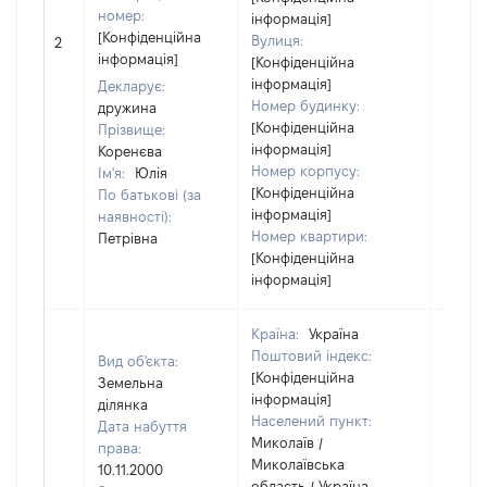
номер:
інформація]
[Конфіденційна
Вулиця:
2
99106
інформація]
[Конфіденційна
інформація]
Декларує:
Номер будинку:
дружина
[Конфіденційна
Прізвище:
інформація]
Коренєва
Номер корпусу:
Ім'я:
Юлія
[Конфіденційна
По батькові (за
інформація]
наявності):
Номер квартири:
Петрівна
[Конфіденційна
інформація]
Країна:
Україна
Поштовий індекс:
Вид об'єкта:
[Конфіденційна
Земельна
інформація]
ділянка
Населений пункт:
Дата набуття
Миколаїв /
права:
Миколаївська
10.11.2000
область / Україна