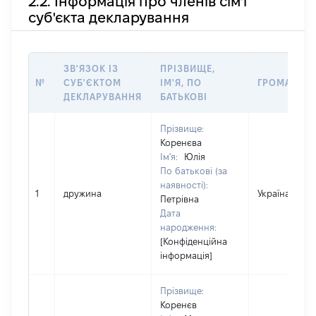
2.2. Інформація про членів сім'ї
суб'єкта декларування
ЗВ'ЯЗОК ІЗ
ПРІЗВИЩЕ,
№
СУБ'ЄКТОМ
ІМ'Я, ПО
ГРОМАДЯН
ДЕКЛАРУВАННЯ
БАТЬКОВІ
Прізвище:
Коренєва
Ім'я:
Юлія
По батькові (за
наявності):
1
дружина
Україна
Петрівна
Дата
народження:
[Конфіденційна
інформація]
Прізвище:
Коренєв