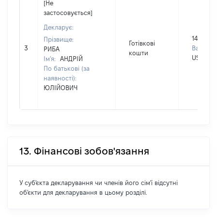
[Не
застосовується]
Декларує:
14300
Прізвище:
Готівкові
3
Валюта:
РИБА
кошти
USD
Ім'я:
АНДРІЙ
По батькові (за
наявності):
ЮЛІЙОВИЧ
13. Фінансові зобов'язання
У суб'єкта декларування чи членів його сім'ї відсутні
об'єкти для декларування в цьому розділі.