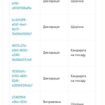
Декларація
Щорічна
202
bf19-
d97df398a8fe
bc2002f8-
e0d1-4ae1-
Декларація
Щорічна
202
8e13-
7b084d166fb7
4003c27d-
bfe0-4692-
Кандидата
Декларація
202
a349-
на посаду
4e24bb07c1e4
18360bfc-
6765-46f0-
Кандидата
Декларація
201
824f-
на посаду
e285683f6db7
23465f64-
a5be-421b-
Виправлена
Щорічна
201