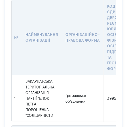
КОД В
ЄДИНОМ
ДЕРЖАВН
РЕЄСТРІ
ЮРИДИЧ
НАЙМЕНУВАННЯ
ОРГАНІЗАЦІЙНО-
ОСІБ,
№
ОРГАНІЗАЦІЇ
ПРАВОВА ФОРМА
ФІЗИЧНИ
ОСІБ –
ПІДПРИЄ
ТА
ГРОМАДС
ФОРМУВА
ЗАКАРПАТСЬКА
ТЕРИТОРІАЛЬНА
ОРГАНІЗАЦІЯ
Громадське
1
ПАРТІЇ "БЛОК
39950317
об’єднання
ПЕТРА
ПОРОШЕНКА
"СОЛІДАРНІСТЬ"