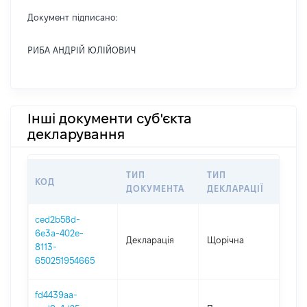
Документ підписано:
РИБА АНДРІЙ ЮЛІЙОВИЧ
Інші документи суб'єкта
декларування
ТИП
ТИП
КОД
ПЕ
ДОКУМЕНТА
ДЕКЛАРАЦІЇ
ced2b58d-
6e3a-402e-
Декларація
Щорічна
202
8113-
650251954665
fd4439aa-
01.0