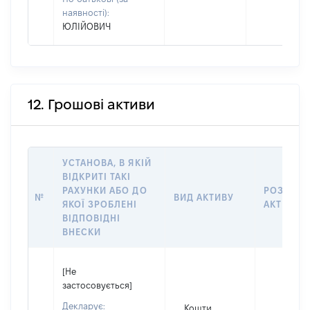
наявності):
ЮЛІЙОВИЧ
12. Грошові активи
УСТАНОВА, В ЯКІЙ
ВІДКРИТІ ТАКІ
РАХУНКИ АБО ДО
РОЗМІР
№
ВИД АКТИВУ
ЯКОЇ ЗРОБЛЕНІ
АКТИВУ
ВІДПОВІДНІ
ВНЕСКИ
[Не
застосовується]
Декларує:
Кошти,