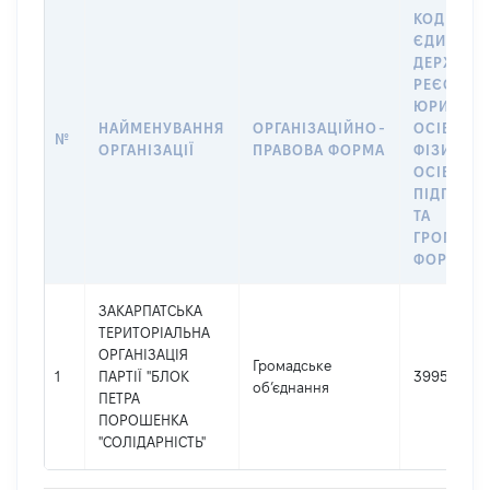
КОД В
ЄДИНОМ
ДЕРЖАВН
РЕЄСТРІ
ЮРИДИЧ
НАЙМЕНУВАННЯ
ОРГАНІЗАЦІЙНО-
ОСІБ,
№
ОРГАНІЗАЦІЇ
ПРАВОВА ФОРМА
ФІЗИЧНИ
ОСІБ –
ПІДПРИЄ
ТА
ГРОМАДС
ФОРМУВА
ЗАКАРПАТСЬКА
ТЕРИТОРІАЛЬНА
ОРГАНІЗАЦІЯ
Громадське
1
ПАРТІЇ "БЛОК
39950317
об’єднання
ПЕТРА
ПОРОШЕНКА
"СОЛІДАРНІСТЬ"