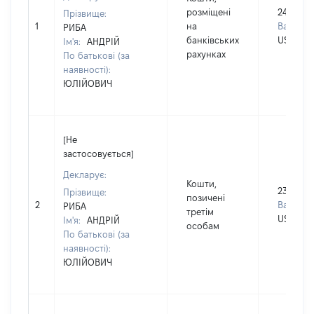
розміщені
2409
Прізвище:
1
на
Валюта:
РИБА
банківських
USD
Ім'я:
АНДРІЙ
рахунках
По батькові (за
наявності):
ЮЛІЙОВИЧ
[Не
застосовується]
Декларує:
Кошти,
23500
Прізвище:
позичені
2
Валюта:
РИБА
третім
USD
Ім'я:
АНДРІЙ
особам
По батькові (за
наявності):
ЮЛІЙОВИЧ