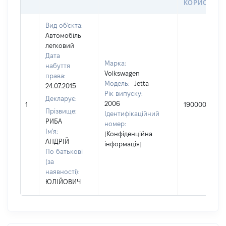
КОРИСТУВ
Вид об'єкта:
Автомобіль
легковий
Дата
Марка:
набуття
Volkswagen
права:
Модель:
Jetta
24.07.2015
Рік випуску:
Декларує:
2006
1
190000
Прізвище:
Ідентифікаційний
РИБА
номер:
Ім'я:
[Конфіденційна
АНДРІЙ
інформація]
По батькові
(за
наявності):
ЮЛІЙОВИЧ