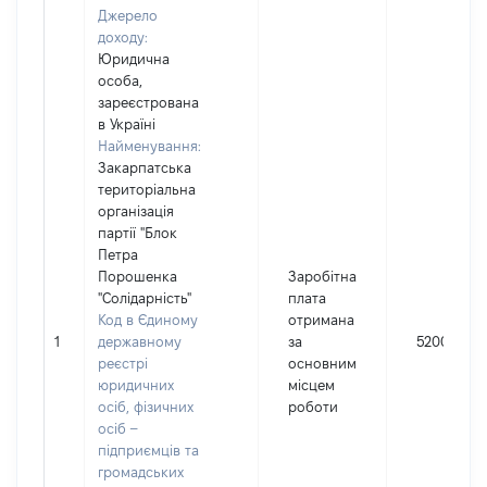
Джерело
доходу:
Юридична
особа,
зареєстрована
в Україні
Найменування:
Закарпатська
територіальна
організація
партії "Блок
Петра
Порошенка
Заробітна
"Солідарність"
плата
Код в Єдиному
отримана
1
державному
за
52000
реєстрі
основним
юридичних
місцем
осіб, фізичних
роботи
осіб –
підприємців та
громадських