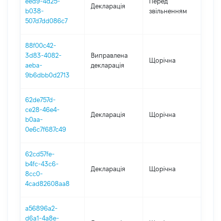
eed9-4d25-
Перед
Декларація
-
b038-
звільненням
10.1
507d7dd086c7
88f00c42-
3d83-4082-
Виправлена
Щорічна
202
aeba-
декларація
9b6dbb0d2713
62de757d-
ce28-46e4-
Декларація
Щорічна
202
b0aa-
0e6c7f687c49
62cd57fe-
b4fc-43c6-
Декларація
Щорічна
202
8cc0-
4cad82608aa8
a56896a2-
d6a1-4a8e-