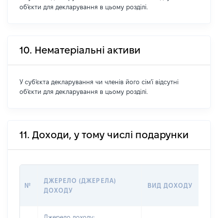
об'єкти для декларування в цьому розділі.
10. Нематеріальні активи
У суб'єкта декларування чи членів його сім'ї відсутні
об'єкти для декларування в цьому розділі.
11. Доходи, у тому числі подарунки
Р
ДЖЕРЕЛО (ДЖЕРЕЛА)
№
ВИД ДОХОДУ
(
ДОХОДУ
Г
Джерело доходу: