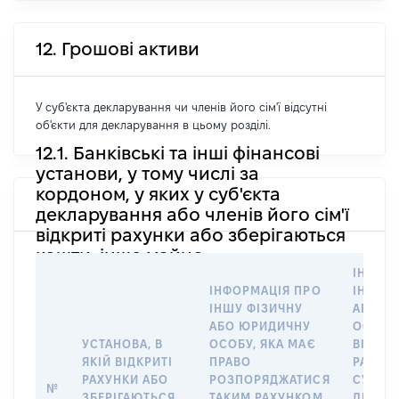
12. Грошові активи
У суб'єкта декларування чи членів його сім'ї відсутні
об'єкти для декларування в цьому розділі.
12.1. Банківські та інші фінансові
установи, у тому числі за
кордоном, у яких у суб'єкта
декларування або членів його сім'ї
відкриті рахунки або зберігаються
кошти, інше майно
ІНФОР
ІНФОРМАЦІЯ ПРО
ІНШУ 
ІНШУ ФІЗИЧНУ
АБО Ю
АБО ЮРИДИЧНУ
ОСОБУ,
УСТАНОВА, В
ОСОБУ, ЯКА МАЄ
ВІДКР
ЯКІЙ ВІДКРИТІ
ПРАВО
РАХУНО
РАХУНКИ АБО
РОЗПОРЯДЖАТИСЯ
СУБ’ЄК
№
ЗБЕРІГАЮТЬСЯ
ТАКИМ РАХУНКОМ
ДЕКЛА