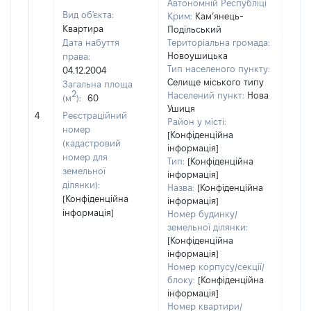
Автономній Республіці
Вид об'єкта:
Крим:
Кам’янець-
Квартира
Подільський
Дата набуття
Територіальна громада:
Новоушицька
права:
Тип населеного пункту:
04.12.2004
Селище міського типу
Загальна площа
1913
2
Населений пункт:
Нова
(м
):
60
Тип 
Ушиця
обʼє
4
Реєстраційний
Район у місті:
варт
номер
[Конфіденційна
набу
(кадастровий
інформація]
номер для
Тип:
[Конфіденційна
земельної
інформація]
ділянки):
Назва:
[Конфіденційна
[Конфіденційна
інформація]
інформація]
Номер будинку/
земельної ділянки:
[Конфіденційна
інформація]
Номер корпусу/секції/
блоку:
[Конфіденційна
інформація]
Номер квартири/