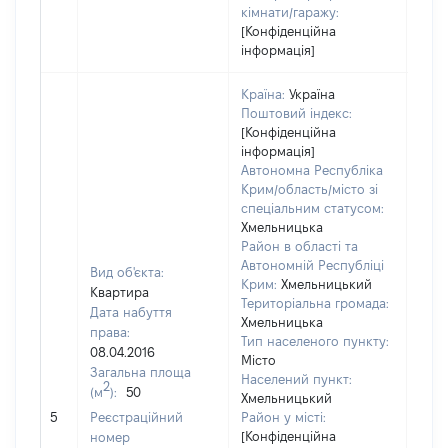
кімнати/гаражу:
[Конфіденційна
інформація]
Країна:
Україна
Поштовий індекс:
[Конфіденційна
інформація]
Автономна Республіка
Крим/область/місто зі
спеціальним статусом:
Хмельницька
Район в області та
Автономній Республіці
Вид об'єкта:
Крим:
Хмельницький
Квартира
Територіальна громада:
Дата набуття
Хмельницька
права:
Тип населеного пункту:
08.04.2016
Місто
Загальна площа
2845
Населений пункт:
2
(м
):
50
Тип 
Хмельницький
обʼє
5
Реєстраційний
Район у місті:
варт
[Конфіденційна
номер