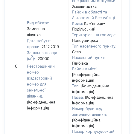
спеціальним статусом:
Хмельницька
Район в області та
Автономній Республіці
Вид об'єкта:
Крим:
Кам’янець-
Земельна
Подільський
ділянка
Територіальна громада:
Новоушицька
Дата набуття
Тип населеного пункту:
права:
21.12.2019
Село
Загальна площа
2
Населений пункт:
(м
):
20000
[Не
Глибівка
6
Реєстраційний
заст
Район у місті:
номер
[Конфіденційна
(кадастровий
інформація]
номер для
Тип:
[Конфіденційна
земельної
інформація]
ділянки):
Назва:
[Конфіденційна
[Конфіденційна
інформація]
інформація]
Номер будинку/
земельної ділянки:
[Конфіденційна
інформація]
Номер корпусу/секції/