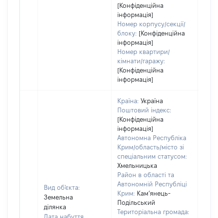
[Конфіденційна
інформація]
Номер корпусу/секції/
блоку:
[Конфіденційна
інформація]
Номер квартири/
кімнати/гаражу:
[Конфіденційна
інформація]
Країна:
Україна
Поштовий індекс:
[Конфіденційна
інформація]
Автономна Республіка
Крим/область/місто зі
спеціальним статусом:
Хмельницька
Район в області та
Автономній Республіці
Вид об'єкта:
Крим:
Кам’янець-
Земельна
Подільський
ділянка
Територіальна громада:
Дата набуття