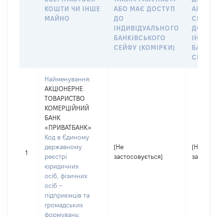
КОШТИ ЧИ ІНШЕ
АБО МАЄ ДОСТУП
АБО ЧЛ
МАЙНО
ДО
СІМ’Ї 
ІНДИВІДУАЛЬНОГО
ДОГОВ
БАНКІВСЬКОГО
ІНДИВ
СЕЙФУ (КОМІРКИ)
БАНКІ
СЕЙФУ 
Найменування:
АКЦІОНЕРНЕ
ТОВАРИСТВО
КОМЕРЦІЙНИЙ
БАНК
«ПРИВАТБАНК»
Код в Єдиному
державному
[Не
[Не
1
реєстрі
застосовується]
застосо
юридичних
осіб, фізичних
осіб –
підприємців та
громадських
формувань: