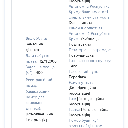
інформація]
Автономна Республіка
Крим/область/місто зі
спеціальним статусом:
Хмельницька
Район в області та
Автономній Республіці
Вид об'єкта:
Крим:
Кам’янець-
Земельна
Подільський
ділянка
Територіальна громада:
Новоушицька
Дата набуття
Тип населеного пункту:
права:
12.11.2008
Село
Загальна площа
2
Населений пункт:
(м
):
400
[Не
Березівка
1
Реєстраційний
заст
Район у місті:
номер
[Конфіденційна
(кадастровий
інформація]
номер для
Тип:
[Конфіденційна
земельної
інформація]
ділянки):
Назва:
[Конфіденційна
[Конфіденційна
інформація]
інформація]
Номер будинку/
земельної ділянки: