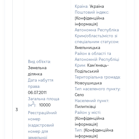
Країна:
Україна
Поштовий індекс:
[Конфіденційна
інформація]
Автономна Республіка
Крим/область/місто зі
спеціальним статусом:
Хмельницька
Район в області та
Автономній Республіці
Вид об'єкта:
Крим:
Кам’янець-
Земельна
Подільський
ділянка
Територіальна громада:
Дата набуття
Новоушицька
права:
Тип населеного пункту:
06.07.2011
Село
Загальна площа
Населений пункт:
2
(м
):
10000
[Не
Пилипківці
3
заст
Район у місті:
Реєстраційний
[Конфіденційна
номер
інформація]
(кадастровий
Тип:
[Конфіденційна
номер для
інформація]
земельної