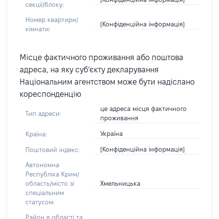
секції/блоку:
Номер квартири/
[Конфіденційна інформація]
кімнати:
Місце фактичного проживання або поштова
адреса, на яку суб’єкту декларування
Національним агентством може бути надіслано
кореспонденцію
це адреса місця фактичного
Тип адреси:
проживання
Україна
Країна:
[Конфіденційна інформація]
Поштовий індекс:
Автономна
Республіка Крим/
Хмельницька
область/місто зі
спеціальним
статусом:
Район в області та