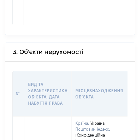
3. Об'єкти нерухомості
ВАР
ВИД ТА
ДАТ
ХАРАКТЕРИСТИКА
МІСЦЕЗНАХОДЖЕННЯ
ПРА
№
ОБʼЄКТА, ДАТА
ОБʼЄКТА
ОС
НАБУТТЯ ПРАВА
ГР
ОЦІ
Країна:
Україна
Поштовий індекс:
[Конфіденційна