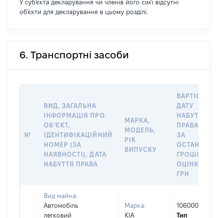
У суб'єкта декларування чи членів його сім'ї відсутні
об'єкти для декларування в цьому розділі.
6. Транспортні засоби
ВАРТІСТЬ Н
ВИД, ЗАГАЛЬНА
ДАТУ
ІНФОРМАЦІЯ ПРО
НАБУТТЯ
МАРКА,
ОБʼЄКТ,
ПРАВА АБО
МОДЕЛЬ,
№
ІДЕНТИФІКАЦІЙНИЙ
ЗА
РІК
НОМЕР (ЗА
ОСТАННЬО
ВИПУСКУ
НАЯВНОСТІ), ДАТА
ГРОШОВО
НАБУТТЯ ПРАВА
ОЦІНКОЮ,
ГРН
Вид майна:
Автомобіль
Марка:
106000
легковий
КІА
Тип