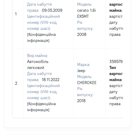
Дата набуття
Модель:
вартості
права:
09.05.2009
cerato 1.6i
майна:
це
1
Ідентифікаційний
EX5MT
вартість на
номер (VIN-код,
Рік
дату
номер шасі):
випуску:
набуття
[Конфіденційна
2008
права
інформація]
Вид майна:
Автомобіль
359579
Марка:
легковий
Тип
Jeep
Дата набуття
вартості
Модель:
права:
18.11.2022
майна:
це
CHEROKEE
2
Ідентифікаційний
вартість на
Рік
номер (VIN-код,
дату
випуску:
номер шасі):
набуття
2018
[Конфіденційна
права
інформація]