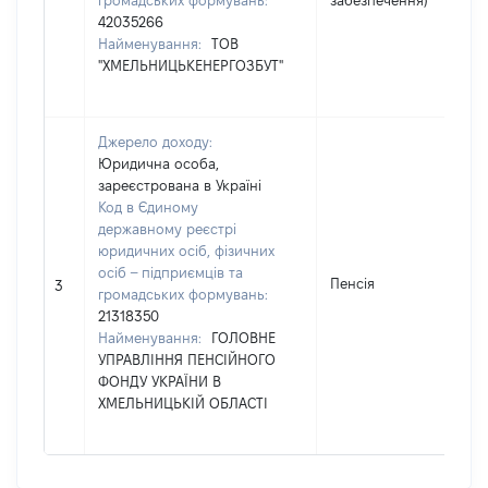
громадських формувань:
забезпечення)
42035266
Найменування:
ТОВ
"ХМЕЛЬНИЦЬКЕНЕРГОЗБУТ"
Джерело доходу:
Юридична особа,
зареєстрована в Україні
Код в Єдиному
державному реєстрі
юридичних осіб, фізичних
осіб – підприємців та
Пенсія
3
3
громадських формувань:
21318350
Найменування:
ГОЛОВНЕ
УПРАВЛІННЯ ПЕНСІЙНОГО
ФОНДУ УКРАЇНИ В
ХМЕЛЬНИЦЬКІЙ ОБЛАСТІ