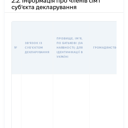
2.2. Інформація про членів сім'ї
суб'єкта декларування
П
І
Б
ПРІЗВИЩЕ, ІМʼЯ,
І
ЗВʼЯЗОК ІЗ
ПО БАТЬКОВІ (ЗА
№
СУБʼЄКТОМ
НАЯВНОСТІ) ДЛЯ
ГРОМАДЯНСТВО
У
ДЕКЛАРУВАННЯ
ІДЕНТИФІКАЦІЇ В
Д
УКРАЇНІ