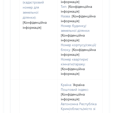
інформація]
набу
(кадастровий
Тип:
[Конфіденційна
номер для
інформація]
земельної
Назва:
[Конфіденційна
ділянки):
інформація]
[Конфіденційна
Номер будинку/
інформація]
земельної ділянки:
[Конфіденційна
інформація]
Номер корпусу/секції/
блоку:
[Конфіденційна
інформація]
Номер квартири/
кімнати/гаражу:
[Конфіденційна
інформація]
Країна:
Україна
Поштовий індекс:
[Конфіденційна
інформація]
Автономна Республіка
Крим/область/місто зі