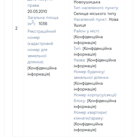
Новоушицька
права:
Тип населеного пункту:
20.05.2010
Селище міського типу
Загальна площа
Населений пункт:
Нова
2
(м
):
1036
[Не
Ушиця
2
заст
Район у місті:
Реєстраційний
[Конфіденційна
номер
інформація]
(кадастровий
Тип:
[Конфіденційна
номер для
інформація]
земельної
Назва:
[Конфіденційна
ділянки):
інформація]
[Конфіденційна
Номер будинку/
інформація]
земельної ділянки:
[Конфіденційна
інформація]
Номер корпусу/секції/
блоку:
[Конфіденційна
інформація]
Номер квартири/
кімнати/гаражу:
[Конфіденційна
інформація]