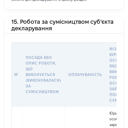
15. Робота за сумісництвом суб’єкта
декларування
ФІЗИЧНА
ЮРИДИЧ
ПОСАДА АБО
ОСОБА, 
ОПИС РОБОТИ,
ЯКОЇ
ЩО
ВИКОНУ
№
ВИКОНУЄТЬСЯ
ОПЛАЧУВАНІСТЬ
РОБОТА (
(ВИКОНУВАЛАСЯ)
ОСОБА
ЗА
ЗАЙМАЛ
СУМІСНИЦТВОМ
ПОСАДУ 
СУМІСН
Юридичн
особа,
зареєстро