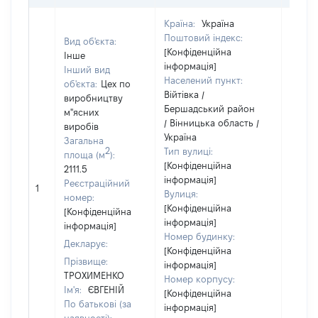
Країна:
Україна
Поштовий індекс:
Вид об'єкта:
Об'єкт
[Конфіденційна
Інше
належ
інформація]
Інший вид
суб'єк
Населений пункт:
об'єкта:
Цех по
декла
Війтівка /
виробництву
чи чл
Бершадський район
м"ясних
сім'ї 
/ Вінницька область /
виробів
власн
Україна
Загальна
відпо
2
Тип вулиці:
площа (м
):
Цивіл
[Конфіденційна
2111.5
кодек
інформація]
Реєстраційний
Україн
1
Вулиця:
номер:
Об'єкт
[Конфіденційна
[Конфіденційна
повні
інформація]
інформація]
частк
Номер будинку:
Декларує:
побуд
[Конфіденційна
матері
Прізвище:
інформація]
за ко
ТРОХИМЕНКО
Номер корпусу:
суб'єк
Ім'я:
ЄВГЕНІЙ
[Конфіденційна
декла
По батькові (за
інформація]
або ч