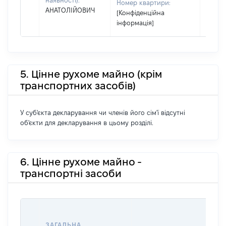
наявності):
Номер квартири:
його сі
АНАТОЛІЙОВИЧ
[Конфіденційна
інформація]
5. Цінне рухоме майно (крім
транспортних засобів)
У суб'єкта декларування чи членів його сім'ї відсутні
об'єкти для декларування в цьому розділі.
6. Цінне рухоме майно -
транспортні засоби
ВА
ДА
ЗАГАЛЬНА