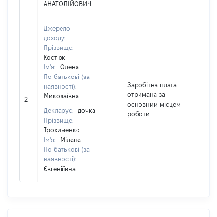
АНАТОЛІЙОВИЧ
Джерело
доходу:
Прізвище:
Костюк
Ім'я:
Олена
По батькові (за
Заробітна плата
наявності):
отримана за
Миколаївна
2
16
основним місцем
Декларує:
дочка
роботи
Прізвище:
Трохименко
Ім'я:
Мілана
По батькові (за
наявності):
Євгеніїївна