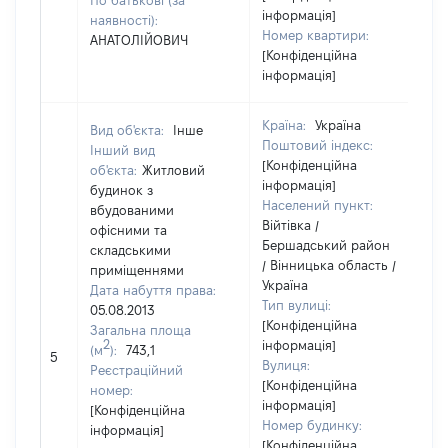
По батькові (за
інформація]
наявності):
Номер квартири:
АНАТОЛІЙОВИЧ
[Конфіденційна
інформація]
Країна:
Україна
Вид об'єкта:
Інше
Поштовий індекс:
Інший вид
[Конфіденційна
об'єкта:
Житловий
інформація]
будинок з
Населений пункт:
вбудованими
Війтівка /
офісними та
Бершадський район
складськими
/ Вінницька область /
приміщеннями
Україна
Дата набуття права:
Тип вулиці:
05.08.2013
[Конфіденційна
Загальна площа
2
інформація]
(м
):
743,1
5
2
Вулиця:
Реєстраційний
[Конфіденційна
номер:
інформація]
[Конфіденційна
Номер будинку:
інформація]
[Конфіденційна