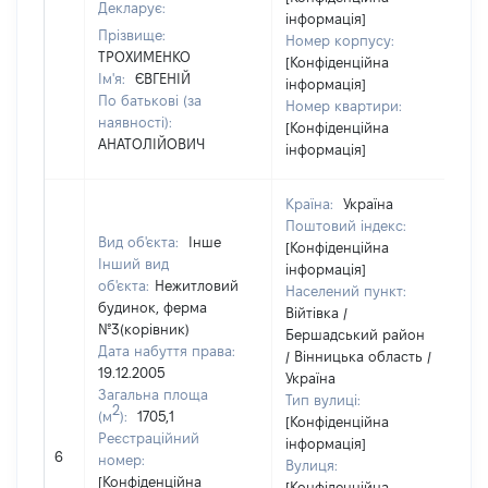
Декларує:
інформація]
Прізвище:
Номер корпусу:
ТРОХИМЕНКО
[Конфіденційна
Ім'я:
ЄВГЕНІЙ
інформація]
По батькові (за
Номер квартири:
наявності):
[Конфіденційна
АНАТОЛІЙОВИЧ
інформація]
Країна:
Україна
Поштовий індекс:
Вид об'єкта:
Інше
[Конфіденційна
Інший вид
інформація]
об'єкта:
Нежитловий
Населений пункт:
будинок, ферма
Війтівка /
№3(корівник)
Бершадський район
Дата набуття права:
/ Вінницька область /
19.12.2005
Україна
Загальна площа
Тип вулиці:
2
(м
):
1705,1
[Конфіденційна
Реєстраційний
інформація]
6
1
номер:
Вулиця:
[Конфіденційна
[Конфіденційна