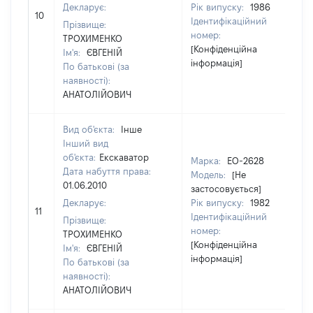
Декларує:
Рік випуску:
1986
10
30
Ідентифікаційний
Прізвище:
номер:
ТРОХИМЕНКО
[Конфіденційна
Ім'я:
ЄВГЕНІЙ
інформація]
По батькові (за
наявності):
АНАТОЛІЙОВИЧ
Вид об'єкта:
Інше
Інший вид
об'єкта:
Екскаватор
Марка:
ЕО-2628
Дата набуття права:
Модель:
[Не
01.06.2010
застосовується]
Декларує:
Рік випуску:
1982
11
25
Ідентифікаційний
Прізвище:
номер:
ТРОХИМЕНКО
[Конфіденційна
Ім'я:
ЄВГЕНІЙ
інформація]
По батькові (за
наявності):
АНАТОЛІЙОВИЧ