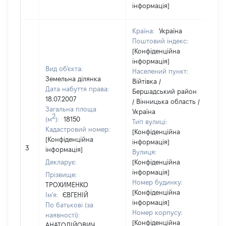
інформація]
Країна:
Україна
Поштовий індекс:
[Конфіденційна
інформація]
Вид об'єкта:
Населений пункт:
Земельна ділянка
Війтівка /
Дата набуття права:
Бершадський район
18.07.2007
/ Вінницька область /
Загальна площа
Україна
2
(м
):
18150
Тип вулиці:
Кадастровий номер:
[Конфіденційна
[Конфіденційна
інформація]
[
3
інформація]
Вулиця:
в
Декларує:
[Конфіденційна
інформація]
Прізвище:
Номер будинку:
ТРОХИМЕНКО
[Конфіденційна
Ім'я:
ЄВГЕНІЙ
інформація]
По батькові (за
Номер корпусу:
наявності):
[Конфіденційна
АНАТОЛІЙОВИЧ