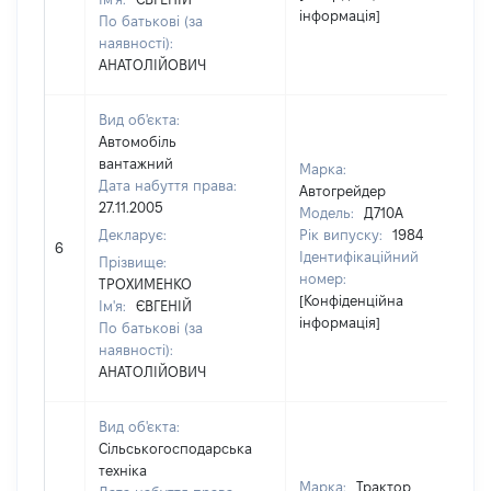
інформація]
По батькові (за
наявності):
АНАТОЛІЙОВИЧ
Вид об'єкта:
Автомобіль
вантажний
Марка:
Дата набуття права:
Автогрейдер
27.11.2005
Модель:
Д710А
Декларує:
Рік випуску:
1984
6
20
Ідентифікаційний
Прізвище:
номер:
ТРОХИМЕНКО
[Конфіденційна
Ім'я:
ЄВГЕНІЙ
інформація]
По батькові (за
наявності):
АНАТОЛІЙОВИЧ
Вид об'єкта:
Сільськогосподарська
техніка
Марка:
Трактор