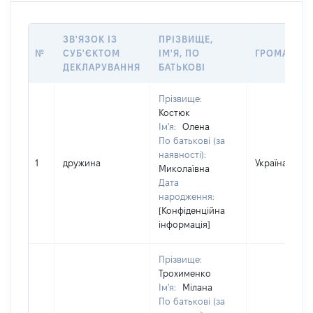
ЗВ'ЯЗОК ІЗ
ПРІЗВИЩЕ,
№
СУБ'ЄКТОМ
ІМ'Я, ПО
ГРОМАДЯН
ДЕКЛАРУВАННЯ
БАТЬКОВІ
Прізвище:
Костюк
Ім'я:
Олена
По батькові (за
наявності):
1
дружина
Україна
Миколаївна
Дата
народження:
[Конфіденційна
інформація]
Прізвище:
Трохименко
Ім'я:
Мілана
По батькові (за