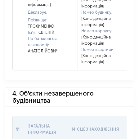
інформація]
інформація]
Декларує:
Номер будинку:
[Конфіденційна
Прізвище:
інформація]
ТРОХИМЕНКО
Номер корпусу:
Ім'я:
ЄВГЕНІЙ
[Конфіденційна
По батькові (за
інформація]
наявності):
Номер квартири:
АНАТОЛІЙОВИЧ
[Конфіденційна
інформація]
4. Об'єкти незавершеного
будівництва
ЗВ'Я
ЗАГАЛЬНА
№
МІСЦЕЗНАХОДЖЕННЯ
СУБ'
ІНФОРМАЦІЯ
ДЕКЛ