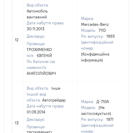
Вид об'єкта:
Автомобіль
вантажний
Марка:
Дата набуття права:
Mercedes-Benz
30.11.2013
Модель:
711D
Декларує:
Рік випуску:
1993
12
40
Ідентифікаційний
Прізвище:
номер:
ТРОХИМЕНКО
[Конфіденційна
Ім'я:
ЄВГЕНІЙ
інформація]
По батькові (за
наявності):
АНАТОЛІЙОВИЧ
Вид об'єкта:
Інше
Інший вид
об'єкта:
Автогрейдер
Марка:
Д-710А
Дата набуття права:
Модель:
[Не
01.09.2014
застосовується]
Декларує:
Рік випуску:
1971
13
25
Ідентифікаційний
Прізвище:
номер:
ТРОХИМЕНКО