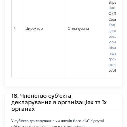
Україні
Найменув
ФКП "Фло
Сервіс"
Код в Єди
1
Директор
Оплачувана
державно
реєстрі
юридичних
фізичних о
підприємц
громадськ
формуван
37513695
16. Членство суб’єкта
декларування в організаціях та їх
органах
У суб'єкта декларування чи членів його сім'ї відсутні
об'єкти для декларування в цьому розділі.