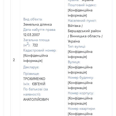
Поштовий індекс:
[Конфіденційна
інформація]
Вид об'єкта:
Населений пункт:
Земельна ділянка
Війтівка /
Дата набуття права:
Бершадський район
12.03.2007
/ Вінницька область /
Загальна площа
Україна
2
(м
):
722
Тип вулиці:
Кадастровий номер:
[Конфіденційна
[Конфіденційна
інформація]
[
2
інформація]
Вулиця:
в
Декларує:
[Конфіденційна
інформація]
Прізвище:
Номер будинку:
ТРОХИМЕНКО
[Конфіденційна
Ім'я:
ЄВГЕНІЙ
інформація]
По батькові (за
Номер корпусу:
наявності):
[Конфіденційна
АНАТОЛІЙОВИЧ
інформація]
Номер квартири:
[Конфіденційна