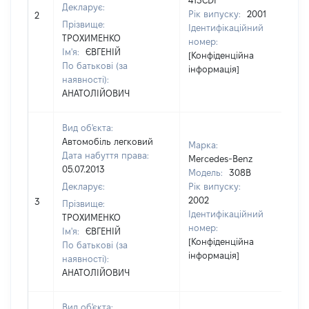
413CDI
Декларує:
Рік випуску:
2001
2
80
Прізвище:
Ідентифікаційний
ТРОХИМЕНКО
номер:
Ім'я:
ЄВГЕНІЙ
[Конфіденційна
По батькові (за
інформація]
наявності):
АНАТОЛІЙОВИЧ
Вид об'єкта:
Автомобіль легковий
Марка:
Дата набуття права:
Mercedes-Benz
05.07.2013
Модель:
308B
Декларує:
Рік випуску:
2002
3
83
Прізвище:
Ідентифікаційний
ТРОХИМЕНКО
номер:
Ім'я:
ЄВГЕНІЙ
[Конфіденційна
По батькові (за
інформація]
наявності):
АНАТОЛІЙОВИЧ
Вид об'єкта: