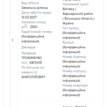
Вид об'єкта:
Населений пункт:
Земельна ділянка
Війтівка /
Дата набуття права:
Бершадський район
12.03.2007
/ Вінницька область /
Загальна площа
Україна
2
(м
):
2500
Тип вулиці:
Кадастровий номер:
[Конфіденційна
[Конфіденційна
інформація]
[
1
інформація]
Вулиця:
в
Декларує:
[Конфіденційна
інформація]
Прізвище:
Номер будинку:
ТРОХИМЕНКО
[Конфіденційна
Ім'я:
ЄВГЕНІЙ
інформація]
По батькові (за
Номер корпусу:
наявності):
[Конфіденційна
АНАТОЛІЙОВИЧ
інформація]
Номер квартири:
[Конфіденційна
інформація]
Країна:
Україна