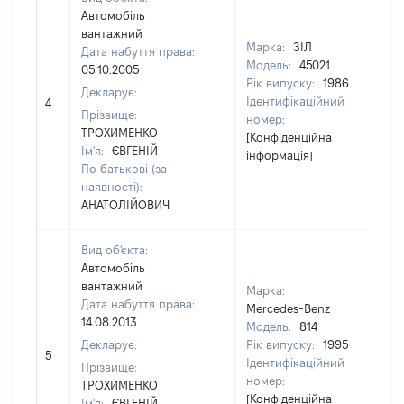
Автомобіль
вантажний
Марка:
ЗІЛ
Дата набуття права:
Модель:
45021
05.10.2005
Рік випуску:
1986
Декларує:
Ідентифікаційний
4
30
Прізвище:
номер:
ТРОХИМЕНКО
[Конфіденційна
Ім'я:
ЄВГЕНІЙ
інформація]
По батькові (за
наявності):
АНАТОЛІЙОВИЧ
Вид об'єкта:
Автомобіль
вантажний
Марка:
Дата набуття права:
Mercedes-Benz
14.08.2013
Модель:
814
Декларує:
Рік випуску:
1995
5
64
Ідентифікаційний
Прізвище:
номер:
ТРОХИМЕНКО
[Конфіденційна
Ім'я:
ЄВГЕНІЙ