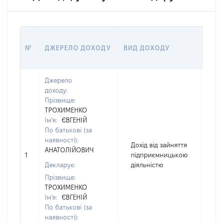
РОЗ
№
ДЖЕРЕЛО ДОХОДУ
ВИД ДОХОДУ
(ВАР
Джерело
доходу:
Прізвище:
ТРОХИМЕНКО
Ім'я:
ЄВГЕНІЙ
По батькові (за
наявності):
Дохід від зайняття
АНАТОЛІЙОВИЧ
1
підприємницькою
21
Декларує:
діяльністю
Прізвище:
ТРОХИМЕНКО
Ім'я:
ЄВГЕНІЙ
По батькові (за
наявності):