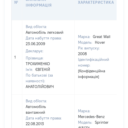
№
ХАРАКТЕРИСТИКА
У 
ІНФОРМАЦІЯ
В
К
Вид об'єкта:
Автомобіль легковий
Марка:
Great Wall
Дата набуття права:
Модель:
Hover
23.06.2009
Рік випуску:
Декларує:
2008
1
94
Прізвище:
Ідентифікаційний
ТРОХИМЕНКО
номер:
Ім'я:
ЄВГЕНІЙ
[Конфіденційна
По батькові (за
інформація]
наявності):
АНАТОЛІЙОВИЧ
Вид об'єкта:
Автомобіль
Марка:
вантажний
Mercedes-Benz
Дата набуття права:
Модель:
Sprinter
22.08.2013