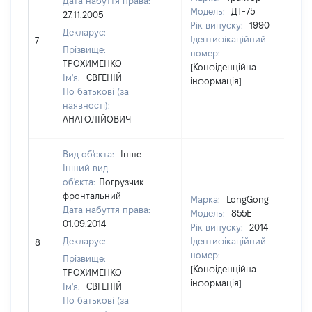
Дата набуття права:
Модель:
ДТ-75
27.11.2005
Рік випуску:
1990
Декларує:
Ідентифікаційний
7
11
Прізвище:
номер:
ТРОХИМЕНКО
[Конфіденційна
Ім'я:
ЄВГЕНІЙ
інформація]
По батькові (за
наявності):
АНАТОЛІЙОВИЧ
Вид об'єкта:
Інше
Інший вид
об'єкта:
Погрузчик
фронтальний
Марка:
LongGong
Дата набуття права:
Модель:
855E
01.09.2014
Рік випуску:
2014
Декларує:
Ідентифікаційний
8
40
номер:
Прізвище:
[Конфіденційна
ТРОХИМЕНКО
інформація]
Ім'я:
ЄВГЕНІЙ
По батькові (за