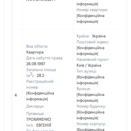
інформація]
Номер квартири:
[Конфіденційна
інформація]
Країна:
Україна
Поштовий індекс:
Вид об'єкта:
[Конфіденційна
Квартира
інформація]
Дата набуття права:
Населений пункт:
26.08.1997
Київ / Україна
Загальна площа
Тип вулиці:
2
(м
):
28.2
[Конфіденційна
Реєстраційний
інформація]
номер:
Вулиця:
[Конфіденційна
[Конфіденційна
4
1
інформація]
інформація]
Декларує:
Номер будинку:
[Конфіденційна
Прізвище:
інформація]
ТРОХИМЕНКО
Номер корпусу:
Ім'я:
ЄВГЕНІЙ
[Конфіденційна