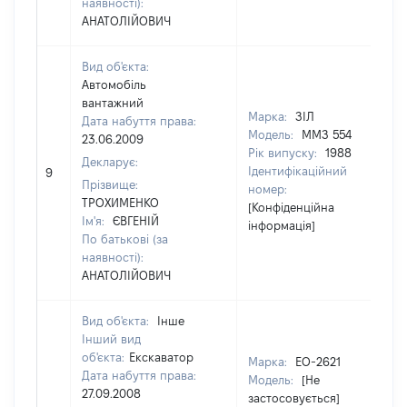
наявності):
АНАТОЛІЙОВИЧ
Вид об'єкта:
Автомобіль
вантажний
Марка:
ЗІЛ
Дата набуття права:
Модель:
ММЗ 554
23.06.2009
Рік випуску:
1988
Декларує:
Ідентифікаційний
9
16
Прізвище:
номер:
ТРОХИМЕНКО
[Конфіденційна
Ім'я:
ЄВГЕНІЙ
інформація]
По батькові (за
наявності):
АНАТОЛІЙОВИЧ
Вид об'єкта:
Інше
Інший вид
об'єкта:
Екскаватор
Марка:
ЕО-2621
Дата набуття права:
Модель:
[Не
27.09.2008
застосовується]