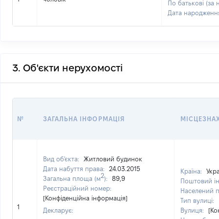
По батькові (за 
Дата народженн
3. Об'єкти нерухомості
№
ЗАГАЛЬНА ІНФОРМАЦІЯ
МІСЦЕЗНА
Вид об'єкта:
Житловий будинок
Дата набуття права:
24.03.2015
Країна:
Укр
2
Загальна площа (м
):
89,9
Поштовий і
Реєстраційний номер:
Населений 
[Конфіденційна інформація]
Тип вулиці:
1
Декларує:
Вулиця:
[Ко