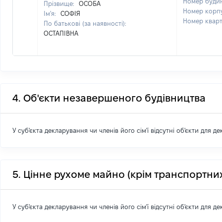
Номер буди
Прізвище:
ОСОБА
Номер корп
Ім'я:
СОФІЯ
Номер квар
По батькові (за наявності):
ОСТАПІВНА
4. Об'єкти незавершеного будівництва
У суб'єкта декларування чи членів його сім'ї відсутні об'єкти для д
5. Цінне рухоме майно (крім транспортних
У суб'єкта декларування чи членів його сім'ї відсутні об'єкти для д