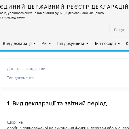
ЄДИНИЙ ДЕРЖАВНИЙ РЕЄСТР ДЕКЛАРАЦІ
осіб, уповноважених на виконання функцій держави або місцевого
самоврядування
Вид декларації:
Рік:
Тип документа:
Тип посади:
К
Дата та час подання:
Тип документа:
1. Вид декларації та звітний період
Щорічна
особи, уповноваженої на виконання функцій держави або місцев