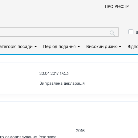
Й
ПРО РЕЄСТР
ш
атегорія посади:
Період подання:
Високий ризик:
Відп
20.04.2017 17:53
Виправлена декларація
2016
ого самоврядування (охоплює