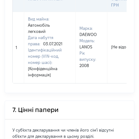
ГРН
Вид майна:
Автомобіль
Марка:
легковий
DAEWOO
Дата набуття
Модель:
права:
03.07.2021
LANOS
[Не відомо]
1
Ідентифікаційний
Рік
номер (VIN-код,
випуску:
номер шасі):
2008
[Конфіденційна
інформація]
7. Цінні папери
У суб'єкта декларування чи членів його сім'ї відсутні
об'єкти для декларування в цьому розділі.