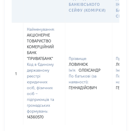
БАНКІВСЬКОГО
ІНДИВ
СЕЙФУ (КОМІРКИ)
БАНКІ
СЕЙФУ 
Найменування:
АКЦІОНЕРНЕ
ТОВАРИСТВО
КОМЕРЦІЙНИЙ
БАНК
"ПРИВАТБАНК"
Прізвище:
Прізвищ
Код в Єдиному
ЛОВИНЮК
ЛОВИН
державному
Ім'я:
ОЛЕКСАНДР
Ім'я:
ОЛ
1
реєстрі
По батькові (за
По батьк
юридичних
наявності):
наявност
осіб, фізичних
ГЕННАДІЙОВИЧ
ГЕННАД
осіб –
підприємців та
громадських
формувань:
14360570