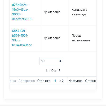
d26b9b2c-
18e0-48aa-
Кандидата
Декларація
201
9606-
на посаду
daeefce0e006
6534108f-
29.
b374-4554-
Перед
Декларація
-
99cc-
звільненням
02.
bc74781a9a3c
1 - 10 з 15
Перша
Попередня
Сторінка
з
2
Наступна
Остання