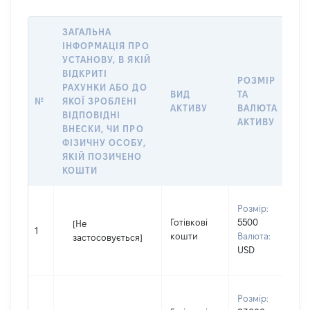
ЗАГАЛЬНА
ІНФОРМАЦІЯ ПРО
УСТАНОВУ, В ЯКІЙ
ВІДКРИТІ
РОЗМІР
РАХУНКИ АБО ДО
І
ВИД
ТА
№
ЯКОЇ ЗРОБЛЕНІ
Я
АКТИВУ
ВАЛЮТА
ВІДПОВІДНІ
П
АКТИВУ
ВНЕСКИ, ЧИ ПРО
ФІЗИЧНУ ОСОБУ,
ЯКІЙ ПОЗИЧЕНО
КОШТИ
В
Розмір:
П
Готівкові
5500
[Не
І
1
кошти
Валюта:
застосовується]
П
USD
н
В
Розмір:
П