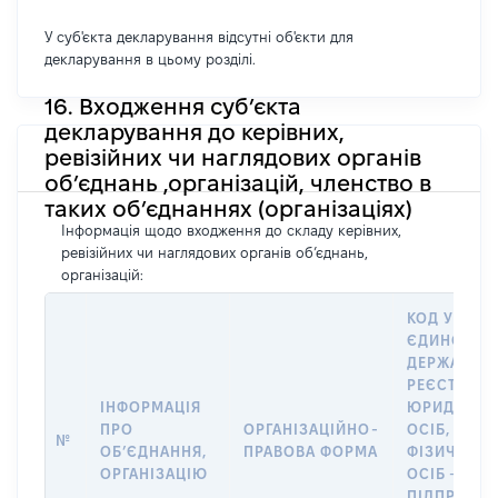
У суб'єкта декларування відсутні об'єкти для
декларування в цьому розділі.
16. Входження суб’єкта
декларування до керівних,
ревізійних чи наглядових органів
об’єднань ,організацій, членство в
таких об’єднаннях (організаціях)
Інформація щодо входження до складу керівних,
ревізійних чи наглядових органів об’єднань,
організацій:
КОД У
ЄДИНОМУ
ДЕРЖАВНО
РЕЄСТРІ
ІНФОРМАЦІЯ
ЮРИДИЧНИ
ПРО
ОРГАНІЗАЦІЙНО-
ОСІБ,
№
ОБʼЄДНАННЯ,
ПРАВОВА ФОРМА
ФІЗИЧНИХ
ОРГАНІЗАЦІЮ
ОСІБ –
ПІДПРИЄМ