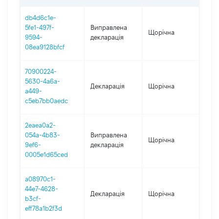
db4d6c1e-
5fe1-497f-
Виправлена
Щорічна
202
9594-
декларація
08ea9128bfcf
70900224-
5630-4a6a-
Декларація
Щорічна
202
a449-
c5eb7bb0aedc
2eaea0a2-
054a-4b83-
Виправлена
Щорічна
202
9ef6-
декларація
0005e1d65ced
a08970c1-
44e7-4628-
Декларація
Щорічна
202
b3cf-
eff78a1b2f3d