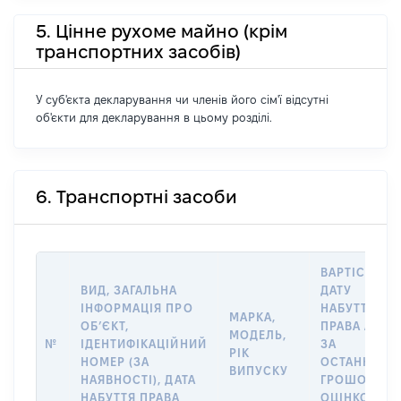
5. Цінне рухоме майно (крім
транспортних засобів)
У суб'єкта декларування чи членів його сім'ї відсутні
об'єкти для декларування в цьому розділі.
6. Транспортні засоби
ВАРТІСТЬ Н
ВИД, ЗАГАЛЬНА
ДАТУ
ІНФОРМАЦІЯ ПРО
НАБУТТЯ
МАРКА,
ОБʼЄКТ,
ПРАВА АБО
МОДЕЛЬ,
№
ІДЕНТИФІКАЦІЙНИЙ
ЗА
РІК
НОМЕР (ЗА
ОСТАННЬО
ВИПУСКУ
НАЯВНОСТІ), ДАТА
ГРОШОВОЮ
НАБУТТЯ ПРАВА
ОЦІНКОЮ,