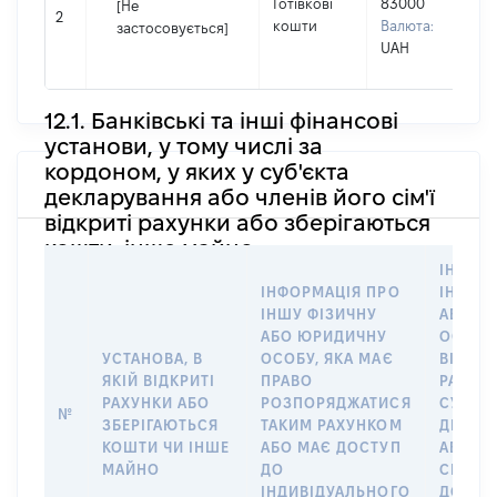
Готівкові
83000
[Не
І
2
кошти
Валюта:
застосовується]
П
UAH
н
12.1. Банківські та інші фінансові
установи, у тому числі за
кордоном, у яких у суб'єкта
декларування або членів його сім'ї
відкриті рахунки або зберігаються
кошти, інше майно
ІНФОР
ІНФОРМАЦІЯ ПРО
ІНШУ 
ІНШУ ФІЗИЧНУ
АБО Ю
АБО ЮРИДИЧНУ
ОСОБУ,
УСТАНОВА, В
ОСОБУ, ЯКА МАЄ
ВІДКР
ЯКІЙ ВІДКРИТІ
ПРАВО
РАХУНО
РАХУНКИ АБО
РОЗПОРЯДЖАТИСЯ
СУБ’ЄК
№
ЗБЕРІГАЮТЬСЯ
ТАКИМ РАХУНКОМ
ДЕКЛА
КОШТИ ЧИ ІНШЕ
АБО МАЄ ДОСТУП
АБО ЧЛ
МАЙНО
ДО
СІМ’Ї 
ІНДИВІДУАЛЬНОГО
ДОГОВ