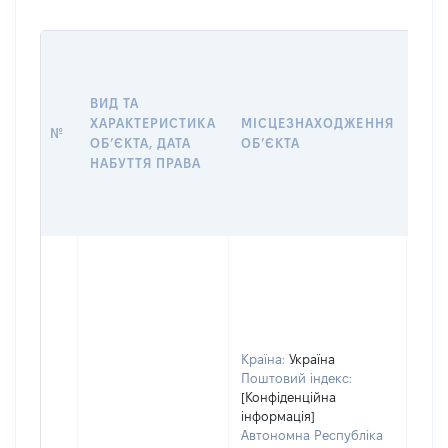
ВАР
ДАТ
НАБ
ВИД ТА
ПРА
ХАРАКТЕРИСТИКА
МІСЦЕЗНАХОДЖЕННЯ
№
ЗА
ОБʼЄКТА, ДАТА
ОБʼЄКТА
ОС
НАБУТТЯ ПРАВА
ГР
ОЦІ
ГРН
Країна:
Україна
Поштовий індекс:
[Конфіденційна
інформація]
Автономна Республіка