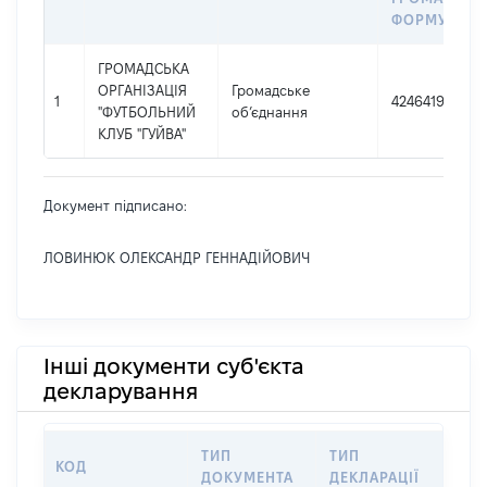
ФОРМУВАН
ГРОМАДСЬКА
ОРГАНІЗАЦІЯ
Громадське
1
42464194
"ФУТБОЛЬНИЙ
об’єднання
КЛУБ "ГУЙВА"
Документ підписано:
ЛОВИНЮК ОЛЕКСАНДР ГЕННАДІЙОВИЧ
Інші документи суб'єкта
декларування
ТИП
ТИП
КОД
ПЕ
ДОКУМЕНТА
ДЕКЛАРАЦІЇ