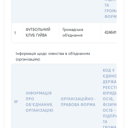
ТА
ГРОМАДСЬ
ФОРМУВАН
ФУТБОЛЬНИЙ
Громадське
42464194
1
КЛУБ ГУЙВА
об’єднання
Інформація щодо членства в об’єднаннях
(організаціях):
КОД У
ЄДИНОМУ
ДЕРЖАВНО
РЕЄСТРІ
ІНФОРМАЦІЯ
ЮРИДИЧНИ
ПРО
ОРГАНІЗАЦІЙНО-
ОСІБ,
№
ОБʼЄДНАННЯ,
ПРАВОВА ФОРМА
ФІЗИЧНИХ
ОРГАНІЗАЦІЮ
ОСІБ –
ПІДПРИЄМЦ
ТА
ГРОМАДСЬК