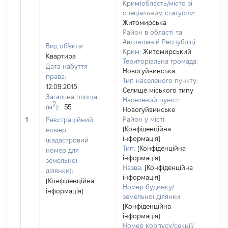
Крим/область/місто зі
спеціальним статусом:
Житомирська
Район в області та
Автономній Республіці
Вид об'єкта:
Крим:
Житомирський
Квартира
Територіальна громада:
Дата набуття
Новогуйвинська
права:
Тип населеного пункту:
1321
12.09.2015
Селище міського типу
Тип
Загальна площа
Населений пункт:
варт
2
(м
):
55
Новогуйвинське
обʼє
Район у місті:
1
Реєстраційний
варт
[Конфіденційна
номер
ост
інформація]
(кадастровий
гро
Тип:
[Конфіденційна
номер для
оці
інформація]
земельної
Назва:
[Конфіденційна
ділянки):
інформація]
[Конфіденційна
Номер будинку/
інформація]
земельної ділянки:
[Конфіденційна
інформація]
Номер корпусу/секції/