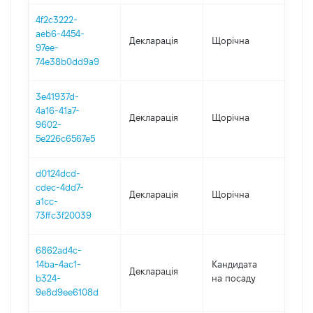
4f2c3222-
aeb6-4454-
Декларація
Щорічна
202
97ee-
74e38b0dd9a9
3e41937d-
4a16-41a7-
Декларація
Щорічна
202
9602-
5e226c6567e5
d0124dcd-
cdec-4dd7-
Декларація
Щорічна
202
a1cc-
73ffc3f20039
6862ad4c-
14ba-4ac1-
Кандидата
Декларація
202
b324-
на посаду
9e8d9ee6108d