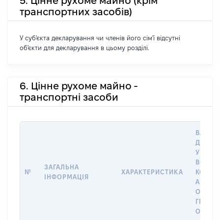
5. Цінне рухоме майно (крім
транспортних засобів)
У суб'єкта декларування чи членів його сім'ї відсутні
об'єкти для декларування в цьому розділі.
6. Цінне рухоме майно -
транспортні засоби
ВАРТІС
ДАТУ 
У ВЛАС
ВОЛОД
ЗАГАЛЬНА
№
ХАРАКТЕРИСТИКА
КОРИС
ІНФОРМАЦІЯ
АБО З
ОСТА
ГРОШ
ОЦІНК