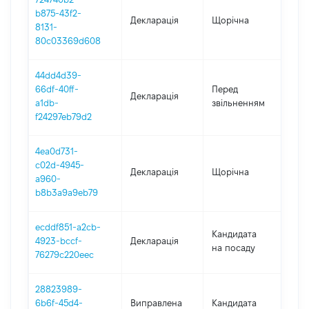
b875-43f2-
Декларація
Щорічна
20
8131-
80c03369d608
44dd4d39-
01.
66df-40ff-
Перед
Декларація
-
a1db-
звільненням
17.
f24297eb79d2
4ea0d731-
c02d-4945-
Декларація
Щорічна
20
a960-
b8b3a9a9eb79
ecddf851-a2cb-
Кандидата
4923-bccf-
Декларація
20
на посаду
76279c220eec
28823989-
6b6f-45d4-
Виправлена
Кандидата