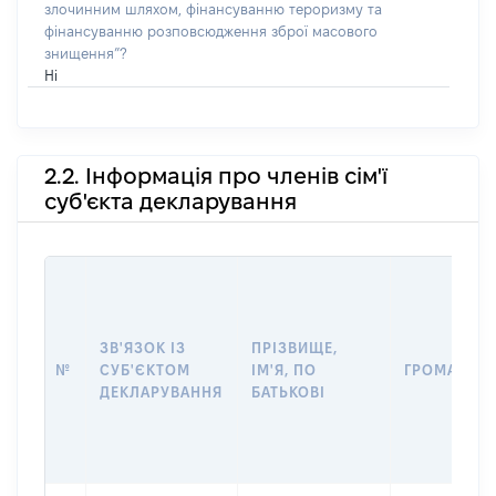
злочинним шляхом, фінансуванню тероризму та
фінансуванню розповсюдження зброї масового
знищення”?
Ні
2.2. Інформація про членів сім'ї
суб'єкта декларування
ЗВ'ЯЗОК ІЗ
ПРІЗВИЩЕ,
№
СУБ'ЄКТОМ
ІМ'Я, ПО
ГРОМАДЯН
ДЕКЛАРУВАННЯ
БАТЬКОВІ