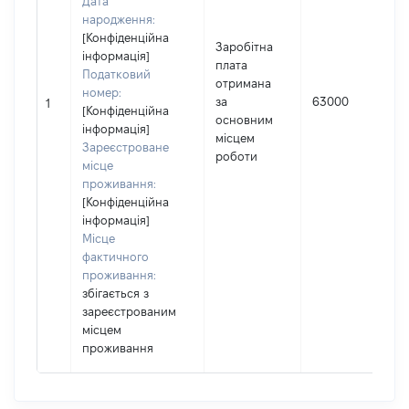
Дата
народження:
[Конфіденційна
Заробітна
інформація]
плата
Податковий
отримана
номер:
за
63000
1
[Конфіденційна
основним
інформація]
місцем
Зареєстроване
роботи
місце
проживання:
[Конфіденційна
інформація]
Місце
фактичного
проживання:
збігається з
зареєстрованим
місцем
проживання