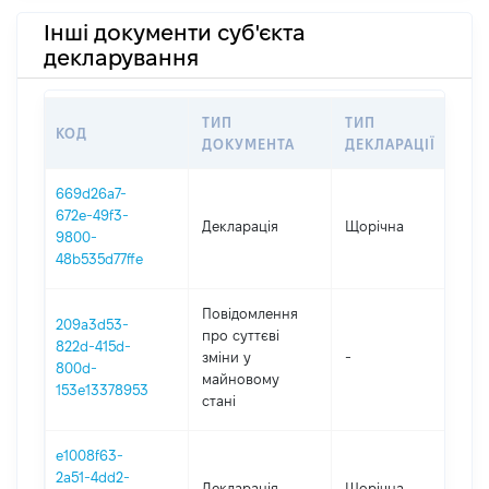
Інші документи суб'єкта
декларування
ТИП
ТИП
КОД
ПЕ
ДОКУМЕНТА
ДЕКЛАРАЦІЇ
669d26a7-
672e-49f3-
Декларація
Щорічна
202
9800-
48b535d77ffe
Повідомлення
209a3d53-
про суттєві
822d-415d-
зміни y
-
202
800d-
майновому
153e13378953
стані
e1008f63-
2a51-4dd2-
Декларація
Щорічна
202