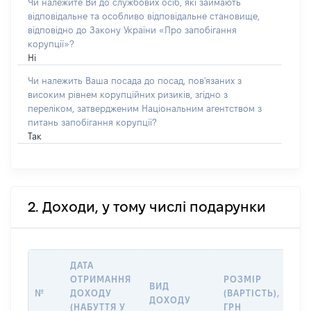
Чи належите Ви до службових осіб, які займають
відповідальне та особливо відповідальне становище,
відповідно до Закону України «Про запобігання
корупції»?
Ні
Чи належить Ваша посада до посад, пов'язаних з
високим рівнем корупційних ризиків, згідно з
переліком, затвердженим Національним агентством з
питань запобігання корупції?
Так
2. Доходи, у тому числі подарунки
ДАТА
ІН
ОТРИМАННЯ
РОЗМІР
ВИД
ПР
№
ДОХОДУ
(ВАРТІСТЬ),
ДОХОДУ
(Д
(НАБУТТЯ У
ГРН