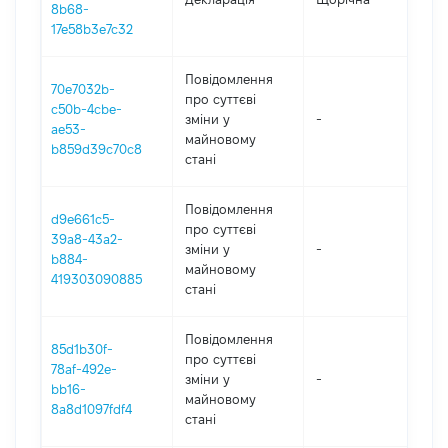
8b68-
17e58b3e7c32
Повідомлення
70e7032b-
про суттєві
c50b-4cbe-
зміни y
-
202
ae53-
майновому
b859d39c70c8
стані
Повідомлення
d9e661c5-
про суттєві
39a8-43a2-
зміни y
-
202
b884-
майновому
419303090885
стані
Повідомлення
85d1b30f-
про суттєві
78af-492e-
зміни y
-
202
bb16-
майновому
8a8d1097fdf4
стані