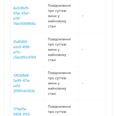
Повідомлення
4a3d8bf5-
про суттєві
47ae-43e1-
зміни y
-
202
b19f-
майновому
74ed1695868a
стані
Повідомлення
2fa8f489-
про суттєві
add5-45f8-
зміни y
-
202
a73c-
майновому
c5ab450c9769
стані
Повідомлення
1065d8e8-
про суттєві
0e99-471e-
зміни y
-
202
aafd-
майновому
2f55f0db362b
стані
Повідомлення
7714af5e-
про суттєві
3409-4153-