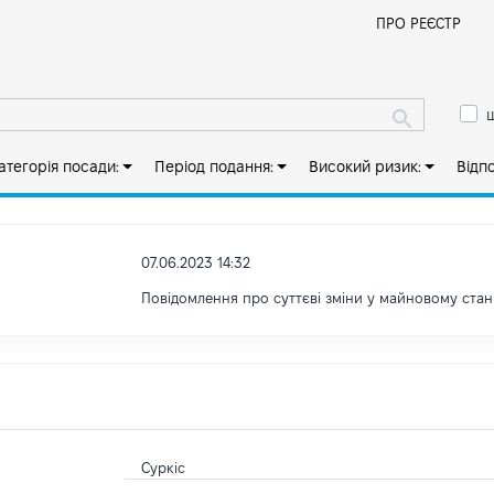
Й
ПРО РЕЄСТР
ш
атегорія посади:
Період подання:
Високий ризик:
Відп
07.06.2023 14:32
Повідомлення про суттєві зміни у майновому стан
Суркіс