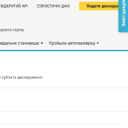
Зміст документа
Подати декларацію
ВІДКРИТИЙ АРІ
СТАТИСТИЧНІ ДАНІ
укати скрізь
овідальне становище:
Пройшла автоперевірку:
і субʼєкта декларування