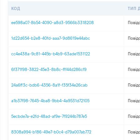
КОД
ТИП 
ee598a07-8b54-4090-a8d3-9566b3318208
Повід
1d22d654-b2e8-40fd-aaa7-9d8619e44abc
Повід
cc4e438a-9c81-445b-b4b9-63ade1531122
Повід
6f371f98-3822-45e3-8b8c-fff44d286cf9
Повід
24a6ff3c-bdb6-4356-8a1f-f35f34e26cab
Повід
a1b37f98-7645-4ba8-9bb4-4a9531d72105
Повід
5ecbde7a-e2fd-48ad-af9e-7f9244b787e5
Повід
8308a994-b186-49e7-b0c4-d79a007ab772
Повід