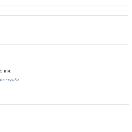
ення:
ння служби