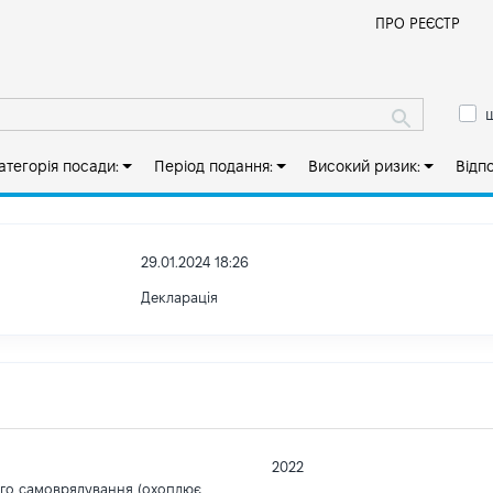
Й
ПРО РЕЄСТР
ш
атегорія посади:
Період подання:
Високий ризик:
Відп
29.01.2024 18:26
Декларація
2022
ого самоврядування (охоплює