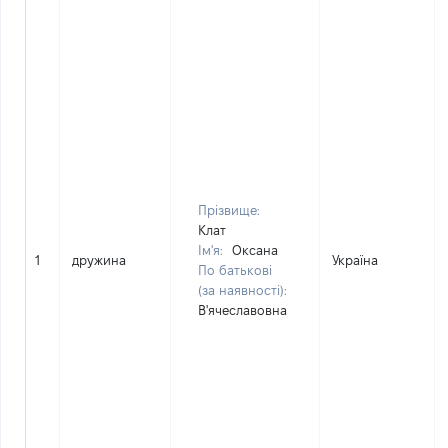
Прізвище:
Клат
Ім'я:
Оксана
1
дружина
Україна
По батькові
(за наявності):
В'ячеславовна