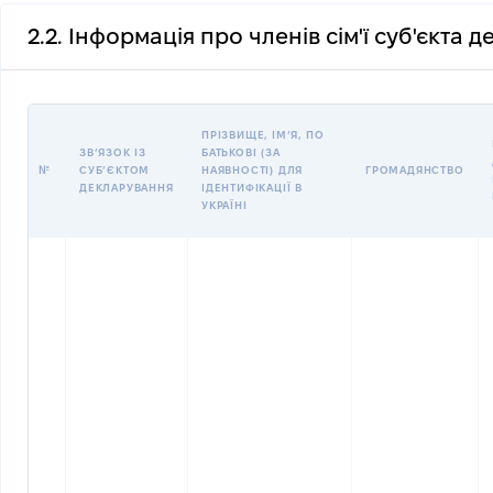
2.2. Інформація про членів сім'ї суб'єкта 
ПРІЗВИЩЕ, ІМʼЯ, ПО
ЗВʼЯЗОК ІЗ
БАТЬКОВІ (ЗА
№
СУБʼЄКТОМ
НАЯВНОСТІ) ДЛЯ
ГРОМАДЯНСТВО
ДЕКЛАРУВАННЯ
ІДЕНТИФІКАЦІЇ В
УКРАЇНІ