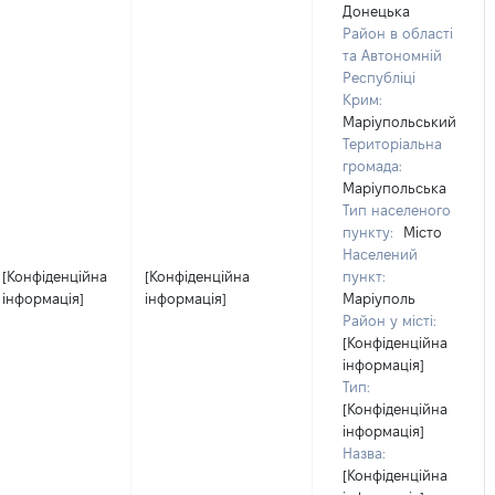
Донецька
Район в області
та Автономній
Республіці
Крим:
Маріупольський
Територіальна
громада:
Маріупольська
Тип населеного
пункту:
Місто
Населений
[Конфіденційна
[Конфіденційна
пункт:
інформація]
інформація]
Маріуполь
Район у місті:
[Конфіденційна
інформація]
Тип:
[Конфіденційна
інформація]
Назва:
[Конфіденційна