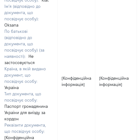
посвідчує особу):
Klat
Ім’я (відповідно до
документа, що
посвідчує особу):
Oksana
По батькові
(відповідно до
документа, що
посвідчує особу) (за
наявності):
Не
застосовується
Країна, в якій видано
документ, що
[Конфіденційна
[Конфіденційна
посвідчує особу:
інформація]
інформація]
Україна
Тип документа, що
посвідчує особу:
Паспорт громадянина
України для виїзду за
кордон
Реквізити документа,
що посвідчує особу:
[Конфіденційна