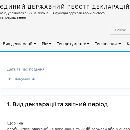
ЄДИНИЙ ДЕРЖАВНИЙ РЕЄСТР ДЕКЛАРАЦІ
осіб, уповноважених на виконання функцій держави або місцевого
самоврядування
Вид декларації:
Рік:
Тип документа:
Тип посади:
К
Дата та час подання:
Тип документа:
1. Вид декларації та звітний період
Щорічна
особи, уповноваженої на виконання функцій держави або місцев