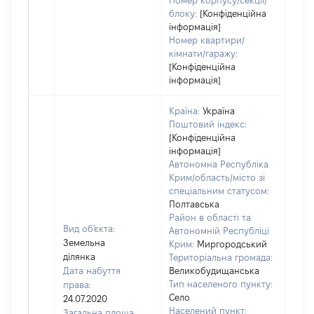
Номер корпусу/секції/
блоку:
[Конфіденційна
інформація]
Номер квартири/
кімнати/гаражу:
[Конфіденційна
інформація]
Країна:
Україна
Поштовий індекс:
[Конфіденційна
інформація]
Автономна Республіка
Крим/область/місто зі
спеціальним статусом:
Полтавська
Район в області та
Вид об'єкта:
Автономній Республіці
Земельна
Крим:
Миргородський
ділянка
Територіальна громада:
Дата набуття
Великобудищанська
Тип населеного пункту:
права:
Село
24.07.2020
Населений пункт:
Загальна площа