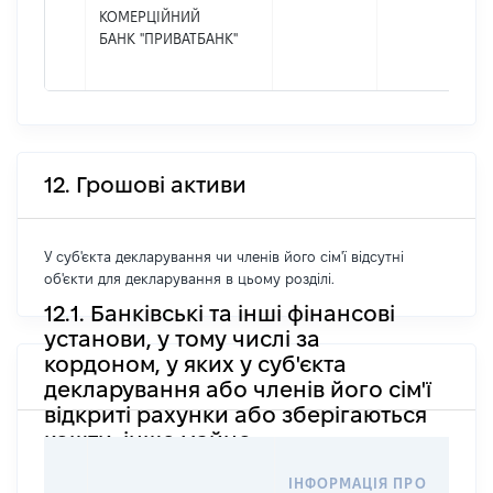
КОМЕРЦІЙНИЙ
БАНК "ПРИВАТБАНК"
12. Грошові активи
У суб'єкта декларування чи членів його сім'ї відсутні
об'єкти для декларування в цьому розділі.
12.1. Банківські та інші фінансові
установи, у тому числі за
кордоном, у яких у суб'єкта
декларування або членів його сім'ї
відкриті рахунки або зберігаються
кошти, інше майно
ІН
ІНФОРМАЦІЯ ПРО
ІН