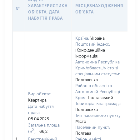
ХАРАКТЕРИСТИКА
МІСЦЕЗНАХОДЖЕННЯ
ПРА
№
ОБʼЄКТА, ДАТА
ОБʼЄКТА
ОС
НАБУТТЯ ПРАВА
ГР
ОЦІ
Країна:
Україна
Поштовий індекс:
[Конфіденційна
інформація]
Автономна Республіка
Крим/область/місто зі
спеціальним статусом:
Полтавська
Район в області та
Автономній Республіці
Вид об'єкта:
Крим:
Полтавський
Квартира
Територіальна громада:
Дата набуття
Полтавська
права:
Тип населеного пункту:
08.04.2023
Місто
Загальна площа
Населений пункт:
2
(м
):
66,2
Полтава
[Не
1
Реєстраційний
Район у місті: