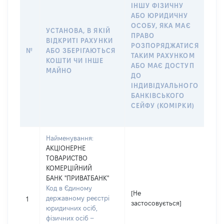
ІНШУ ФІЗИЧНУ
АБ
АБО ЮРИДИЧНУ
ОС
ОСОБУ, ЯКА МАЄ
ВІ
УСТАНОВА, В ЯКІЙ
ПРАВО
РАХ
ВІДКРИТІ РАХУНКИ
РОЗПОРЯДЖАТИСЯ
СУ
№
АБО ЗБЕРІГАЮТЬСЯ
ТАКИМ РАХУНКОМ
ДЕ
КОШТИ ЧИ ІНШЕ
АБО МАЄ ДОСТУП
АБ
МАЙНО
ДО
СІМ
ІНДИВІДУАЛЬНОГО
ДО
БАНКІВСЬКОГО
ІН
СЕЙФУ (КОМІРКИ)
БА
СЕ
Найменування:
АКЦІОНЕРНЕ
ТОВАРИСТВО
КОМЕРЦІЙНИЙ
БАНК "ПРИВАТБАНК"
Код в Єдиному
[Не
[Не
державному реєстрі
1
застосовується]
зас
юридичних осіб,
фізичних осіб –