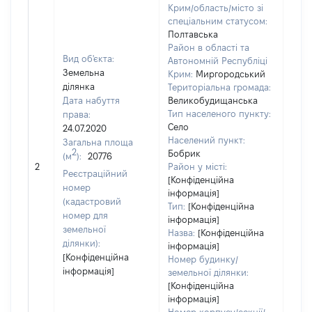
Крим/область/місто зі
спеціальним статусом:
Полтавська
Район в області та
Вид об'єкта:
Автономній Республіці
Земельна
Крим:
Миргородський
ділянка
Територіальна громада:
Дата набуття
Великобудищанська
Тип населеного пункту:
права:
Село
24.07.2020
Населений пункт:
Загальна площа
2
Бобрик
(м
):
20776
[Не
2
Район у місті:
заст
Реєстраційний
[Конфіденційна
номер
інформація]
(кадастровий
Тип:
[Конфіденційна
номер для
інформація]
земельної
Назва:
[Конфіденційна
ділянки):
інформація]
[Конфіденційна
Номер будинку/
інформація]
земельної ділянки:
[Конфіденційна
інформація]