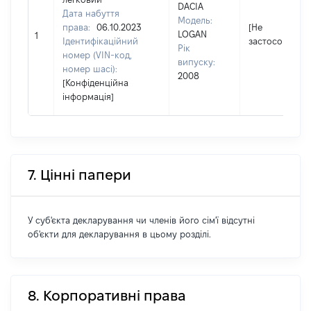
DACIA
Дата набуття
Модель:
права:
06.10.2023
[Не
LOGAN
1
Ідентифікаційний
застосовуєтьс
Рік
номер (VIN-код,
випуску:
номер шасі):
2008
[Конфіденційна
інформація]
7. Цінні папери
У суб'єкта декларування чи членів його сім'ї відсутні
об'єкти для декларування в цьому розділі.
8. Корпоративні права