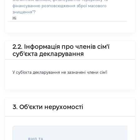
фінансуванню розповсюдження зброї масового
знищення"?
Ні
2.2. Інформація про членів сім'ї
суб'єкта декларування
У суб'єкта декларування не зазначені члени сім'ї
3. Об'єкти нерухомості
ВАР
ВИД ТА
ДАТ