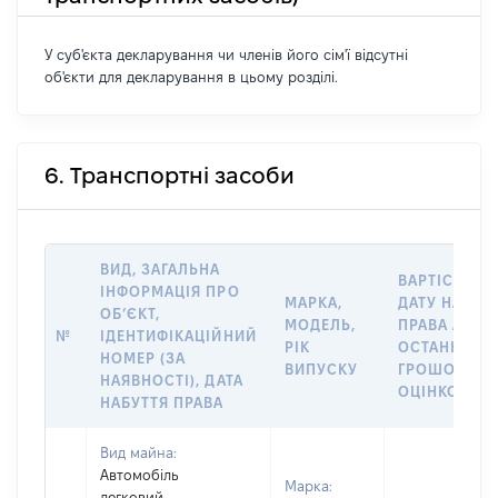
У суб'єкта декларування чи членів його сім'ї відсутні
об'єкти для декларування в цьому розділі.
6. Транспортні засоби
ВИД, ЗАГАЛЬНА
ВАРТІСТЬ Н
ІНФОРМАЦІЯ ПРО
МАРКА,
ДАТУ НАБУТ
ОБʼЄКТ,
МОДЕЛЬ,
ПРАВА АБО 
№
ІДЕНТИФІКАЦІЙНИЙ
РІК
ОСТАННЬО
НОМЕР (ЗА
ВИПУСКУ
ГРОШОВОЮ
НАЯВНОСТІ), ДАТА
ОЦІНКОЮ, Г
НАБУТТЯ ПРАВА
Вид майна:
Автомобіль
Марка:
легковий