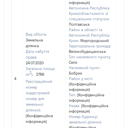
інформація]
Автономна Республіка
Крим/область/місто зі
спеціальним статусом:
Полтавська
Район в області та
Вид об'єкта:
Автономній Республіці
Земельна
Крим:
Миргородський
ділянка
Територіальна громада:
Дата набуття
Великобудищанська
Тип населеного пункту:
права:
Село
24.07.2020
Населений пункт:
Загальна площа
2
Бобрик
(м
):
2786
[Не
4
Район у місті:
заст
Реєстраційний
[Конфіденційна
номер
інформація]
(кадастровий
Тип:
[Конфіденційна
номер для
інформація]
земельної
Назва:
[Конфіденційна
ділянки):
інформація]
[Конфіденційна
Номер будинку/
інформація]
земельної ділянки:
[Конфіденційна