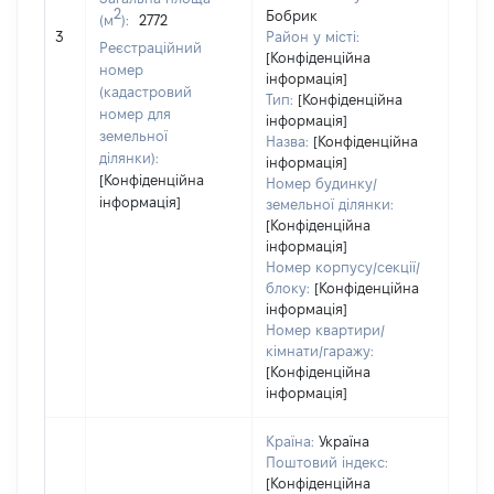
2
Бобрик
(м
):
2772
[Не
3
Район у місті:
заст
Реєстраційний
[Конфіденційна
номер
інформація]
(кадастровий
Тип:
[Конфіденційна
номер для
інформація]
земельної
Назва:
[Конфіденційна
ділянки):
інформація]
[Конфіденційна
Номер будинку/
інформація]
земельної ділянки:
[Конфіденційна
інформація]
Номер корпусу/секції/
блоку:
[Конфіденційна
інформація]
Номер квартири/
кімнати/гаражу:
[Конфіденційна
інформація]
Країна:
Україна
Поштовий індекс:
[Конфіденційна