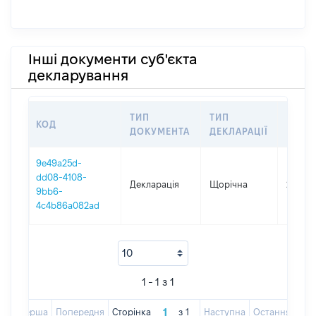
Інші документи суб'єкта
декларування
ТИП
ТИП
КОД
ПЕРІ
ДОКУМЕНТА
ДЕКЛАРАЦІЇ
9e49a25d-
dd08-4108-
Декларація
Щорічна
2025
9bb6-
4c4b86a082ad
1 - 1 з 1
Перша
Попередня
Сторінка
з
1
Наступна
Остання