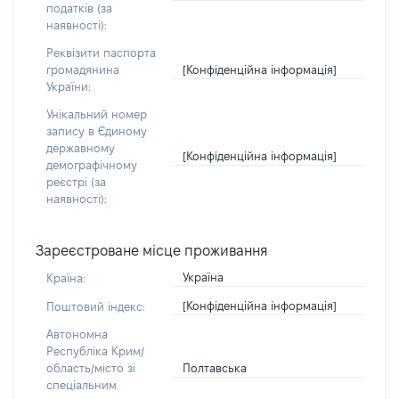
податків (за
наявності):
Реквізити паспорта
[Конфіденційна інформація]
громадянина
України:
Унікальний номер
запису в Єдиному
державному
[Конфіденційна інформація]
демографічному
реєстрі (за
наявності):
Зареєстроване місце проживання
Україна
Країна:
[Конфіденційна інформація]
Поштовий індекс:
Автономна
Республіка Крим/
Полтавська
область/місто зі
спеціальним