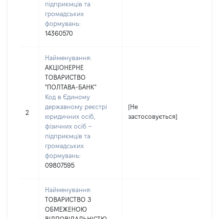
підприємців та
громадських
формувань:
14360570
Найменування:
АКЦІОНЕРНЕ
ТОВАРИСТВО
"ПОЛТАВА-БАНК"
Код в Єдиному
державному реєстрі
[Не
[Не
2
юридичних осіб,
застосовується]
зас
фізичних осіб –
підприємців та
громадських
формувань:
09807595
Найменування:
ТОВАРИСТВО З
ОБМЕЖЕНОЮ