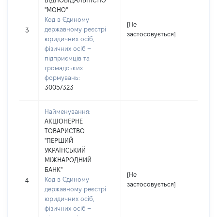
ВІДПОВІДАЛЬНІСТЮ
"МОНО"
Код в Єдиному
[Не
[Не
державному реєстрі
3
застосовується]
зас
юридичних осіб,
фізичних осіб –
підприємців та
громадських
формувань:
30057323
Найменування:
АКЦІОНЕРНЕ
ТОВАРИСТВО
"ПЕРШИЙ
УКРАЇНСЬКИЙ
МІЖНАРОДНИЙ
БАНК"
[Не
[Не
Код в Єдиному
4
застосовується]
зас
державному реєстрі
юридичних осіб,
фізичних осіб –