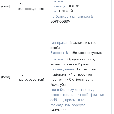
Власник:
[Не
відомо]
Прізвище:
КОТОВ
застосовується]
Ім'я:
ОЛЕКСІЙ
По батькові (за наявності):
БОРИСОВИЧ
Тип права:
Власником є третя
особа
Відсоток, %:
[Не застосовується]
Власник:
Юридична особа,
зареєстрована в Україні
Найменування:
Харківський
[Не
національний університет
відомо]
застосовується]
Повітряних Сил імені Івана
Кожедуба
Код в Єдиному державному
реєстрі юридичних осіб, фізичних
осіб – підприємців та
громадських формувань:
24980799