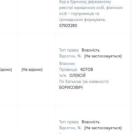
Код в Єдиному державному
реєстрі юридичних осіб, фізичних
осіб – підприємців та
громадських формувань:
07923280
Тип права:
Власність
Відсоток, %:
[Не застосовується]
Власник:
відомо]
[Не відомо]
Прізвище:
КОТОВ
Ім'я:
ОЛЕКСІЙ
По батькові (за наявності):
БОРИСОВИЧ
Тип права:
Власність
Відсоток, %:
[Не застосовується]