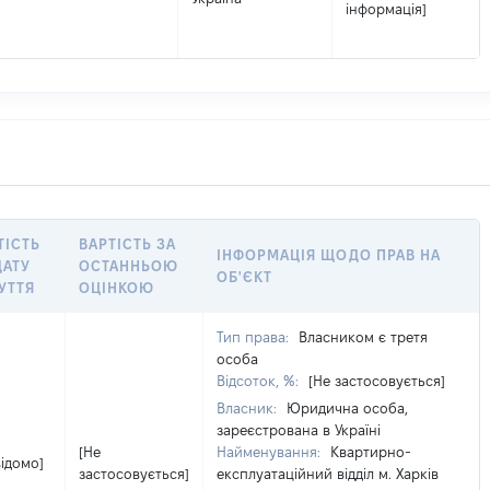
інформація]
ТІСТЬ
ВАРТІСТЬ ЗА
ІНФОРМАЦІЯ ЩОДО ПРАВ НА
ДАТУ
ОСТАННЬОЮ
ОБ'ЄКТ
УТТЯ
ОЦІНКОЮ
Тип права:
Власником є третя
особа
Відсоток, %:
[Не застосовується]
Власник:
Юридична особа,
зареєстрована в Україні
[Не
Найменування:
Квартирно-
відомо]
застосовується]
експлуатаційний відділ м. Харків