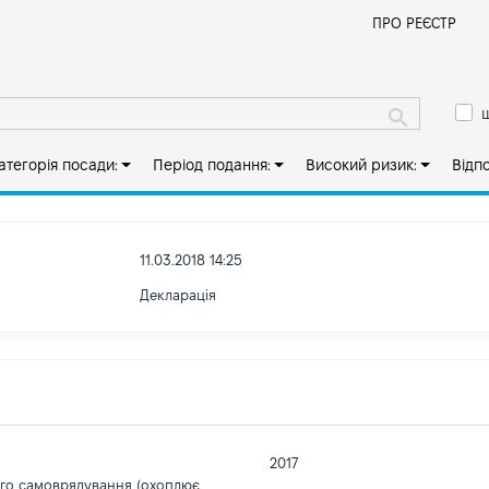
Й
ПРО РЕЄСТР
ш
атегорія посади:
Період подання:
Високий ризик:
Відп
11.03.2018 14:25
Декларація
2017
ого самоврядування (охоплює