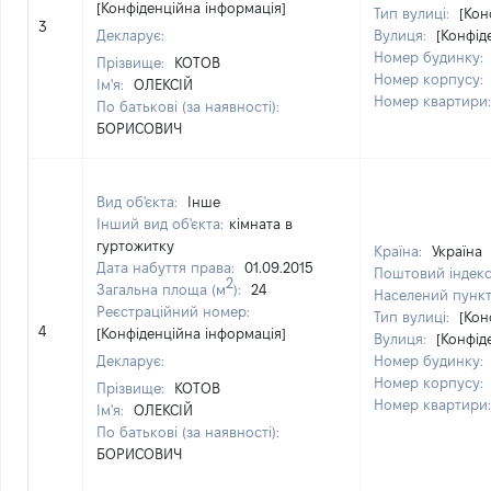
[Конфіденційна інформація]
Тип вулиці:
[Кон
3
Декларує:
Вулиця:
[Конфід
Номер будинку:
Прізвище:
КОТОВ
Номер корпусу:
Ім'я:
ОЛЕКСІЙ
Номер квартири
По батькові (за наявності):
БОРИСОВИЧ
Вид об'єкта:
Інше
Інший вид об'єкта:
кімната в
гуртожитку
Країна:
Україна
Дата набуття права:
01.09.2015
Поштовий індек
2
Загальна площа (м
):
24
Населений пунк
Реєстраційний номер:
Тип вулиці:
[Кон
4
[Конфіденційна інформація]
Вулиця:
[Конфід
Декларує:
Номер будинку:
Номер корпусу:
Прізвище:
КОТОВ
Номер квартири
Ім'я:
ОЛЕКСІЙ
По батькові (за наявності):
БОРИСОВИЧ