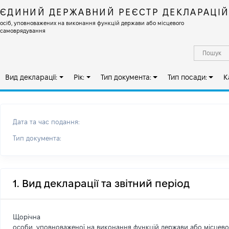
ЄДИНИЙ ДЕРЖАВНИЙ РЕЄСТР ДЕКЛАРАЦІ
осіб, уповноважених на виконання функцій держави або місцевого
самоврядування
Вид декларації:
Рік:
Тип документа:
Тип посади:
К
Дата та час подання:
Тип документа:
1. Вид декларації та звітний період
Щорічна
особи, уповноваженої на виконання функцій держави або місцев