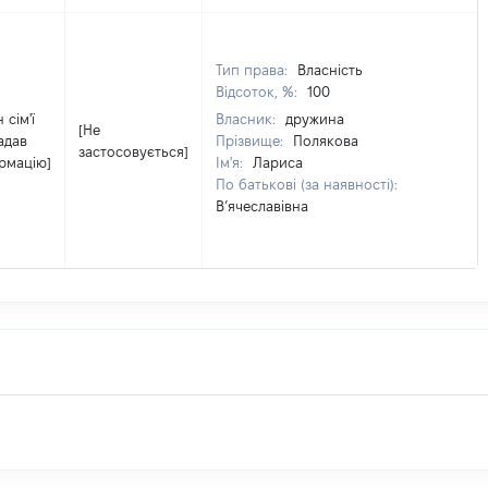
Тип права:
Власність
Відсоток, %:
100
 сім'ї
Власник:
дружина
[Не
адав
Прізвище:
Полякова
застосовується]
рмацію]
Ім'я:
Лариса
По батькові (за наявності):
В’ячеславівна