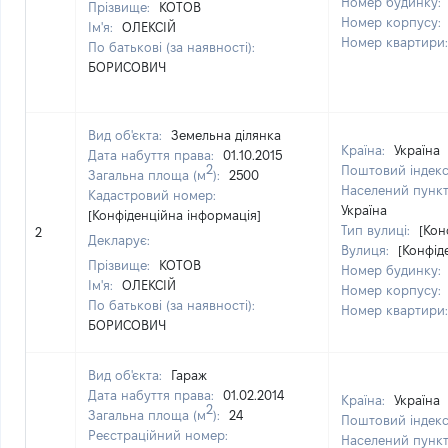
Номер будинку:
Прізвище:
КОТОВ
Номер корпусу:
Ім'я:
ОЛЕКСІЙ
Номер квартири
По батькові (за наявності):
БОРИСОВИЧ
Вид об'єкта:
Земельна ділянка
Країна:
Україна
Дата набуття права:
01.10.2015
2
Поштовий індек
Загальна площа (м
):
2500
Населений пунк
Кадастровий номер:
Україна
[Конфіденційна інформація]
Тип вулиці:
[Кон
2
Декларує:
Вулиця:
[Конфід
Прізвище:
КОТОВ
Номер будинку:
Ім'я:
ОЛЕКСІЙ
Номер корпусу:
По батькові (за наявності):
Номер квартири
БОРИСОВИЧ
Вид об'єкта:
Гараж
Дата набуття права:
01.02.2014
Країна:
Україна
2
Загальна площа (м
):
24
Поштовий індек
Реєстраційний номер:
Населений пунк