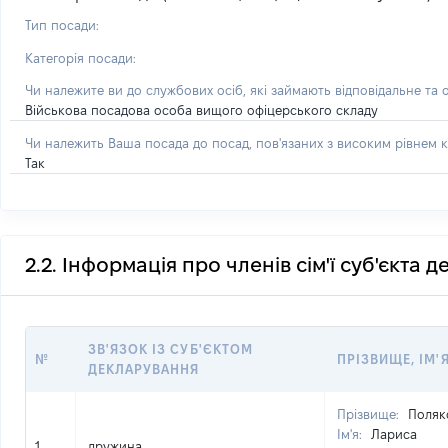
Тип посади:
Категорія посади:
Чи належите ви до службових осіб, які займають відповідальне та 
Військова посадова особа вищого офіцерського складу
Чи належить Ваша посада до посад, пов'язаних з високим рівнем к
Так
2.2. Інформація про членів сім'ї суб'єкта 
ЗВ'ЯЗОК ІЗ СУБ'ЄКТОМ
№
ПРІЗВИЩЕ, ІМ'Я
ДЕКЛАРУВАННЯ
Прізвище:
Поляк
Ім'я:
Лариса
1
дружина