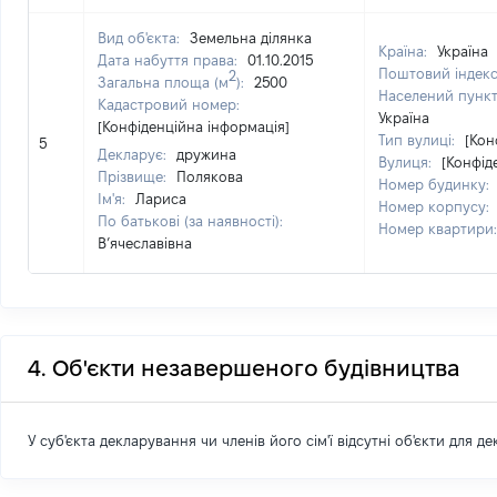
Вид об'єкта:
Земельна ділянка
Країна:
Україна
Дата набуття права:
01.10.2015
Поштовий індек
2
Загальна площа (м
):
2500
Населений пунк
Кадастровий номер:
Україна
[Конфіденційна інформація]
Тип вулиці:
[Кон
5
Декларує:
дружина
Вулиця:
[Конфід
Прізвище:
Полякова
Номер будинку:
Ім'я:
Лариса
Номер корпусу:
По батькові (за наявності):
Номер квартири
В’ячеславівна
4. Об'єкти незавершеного будівництва
У суб'єкта декларування чи членів його сім'ї відсутні об'єкти для д