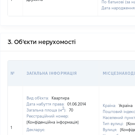
По батькові (за н
Дата народження
3. Об'єкти нерухомості
№
ЗАГАЛЬНА ІНФОРМАЦІЯ
МІСЦЕЗНАХОД
Вид об'єкта:
Квартира
Дата набуття права:
01.06.2014
Країна:
Україна
2
Загальна площа (м
):
70
Поштовий індек
Реєстраційний номер:
Населений пунк
[Конфіденційна інформація]
Тип вулиці:
[Кон
1
Декларує:
Вулиця:
[Конфід