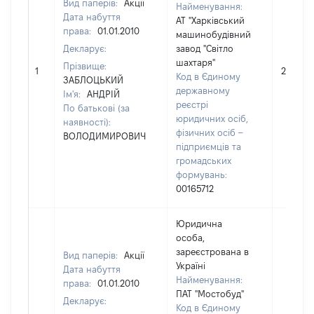
Вид паперів:
Акції
Найменування:
Дата набуття
АТ "Харківський
права:
01.01.2010
машинобудівний
Декларує:
завод "Світло
шахтаря"
Прізвище:
1
20000
Код в Єдиному
ЗАБЛОЦЬКИЙ
державному
Ім'я:
АНДРІЙ
реєстрі
По батькові (за
юридичних осіб,
наявності):
фізичних осіб –
ВОЛОДИМИРОВИЧ
підприємців та
громадських
формувань:
00165712
Юридична
особа,
зареєстрована в
Вид паперів:
Акції
Україні
Дата набуття
Найменування:
права:
01.01.2010
ПАТ "Мостобуд"
Декларує:
Код в Єдиному