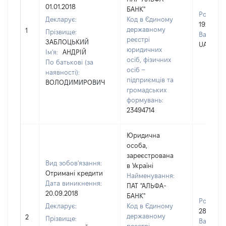
01.01.2018
БАНК"
Розмір:
Декларує:
Код в Єдиному
192486
державному
1
Прізвище:
Валюта:
реєстрі
ЗАБЛОЦЬКИЙ
UAH
юридичних
Ім'я:
АНДРІЙ
осіб, фізичних
По батькові (за
осіб –
наявності):
підприємців та
ВОЛОДИМИРОВИЧ
громадських
формувань:
23494714
Юридична
особа,
зареєстрована
Вид зобов'язання:
в Україні
Отримані кредити
Найменування:
Дата виникнення:
ПАТ "АЛЬФА-
20.09.2018
БАНК"
Розмір:
Декларує:
Код в Єдиному
286205
державному
2
Прізвище:
Валюта: