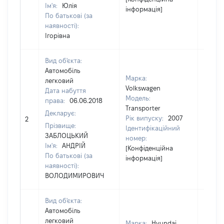
Ім'я:
Юлія
інформація]
По батькові (за
наявності):
Ігорівна
Вид об'єкта:
Автомобіль
Марка:
легковий
Volkswagen
Дата набуття
Модель:
права:
06.06.2018
Transporter
Декларує:
Рік випуску:
2007
2
15483
Прізвище:
Ідентифікаційний
ЗАБЛОЦЬКИЙ
номер:
Ім'я:
АНДРІЙ
[Конфіденційна
По батькові (за
інформація]
наявності):
ВОЛОДИМИРОВИЧ
Вид об'єкта:
Автомобіль
легковий
Марка:
Hyundai