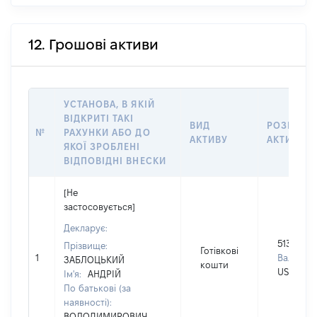
12. Грошові активи
УСТАНОВА, В ЯКІЙ
ВІДКРИТІ ТАКІ
ВИД
РОЗМІР
№
РАХУНКИ АБО ДО
АКТИВУ
АКТИВУ
ЯКОЇ ЗРОБЛЕНІ
ВІДПОВІДНІ ВНЕСКИ
[Не
застосовується]
Декларує:
513000
Прізвище:
Готівкові
1
Валюта:
ЗАБЛОЦЬКИЙ
кошти
USD
Ім'я:
АНДРІЙ
По батькові (за
наявності):
ВОЛОДИМИРОВИЧ