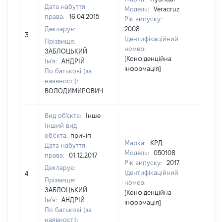
Дата набуття
Модель:
Veracruz
права:
16.04.2015
Рік випуску:
Декларує:
2008
3
14000
Ідентифікаційний
Прізвище:
номер:
ЗАБЛОЦЬКИЙ
[Конфіденційна
Ім'я:
АНДРІЙ
інформація]
По батькові (за
наявності):
ВОЛОДИМИРОВИЧ
Вид об'єкта:
Інше
Інший вид
об'єкта:
причіп
Марка:
КРД
Дата набуття
Модель:
050108
права:
01.12.2017
Рік випуску:
2017
Декларує:
Ідентифікаційний
4
24000
Прізвище:
номер:
ЗАБЛОЦЬКИЙ
[Конфіденційна
Ім'я:
АНДРІЙ
інформація]
По батькові (за
наявності):