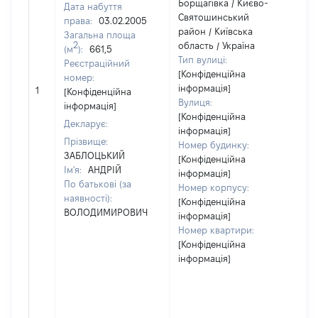
Борщагівка / Києво-
Дата набуття
Святошинський
права:
03.02.2005
район / Київська
Загальна площа
2
область / Україна
(м
):
661,5
Тип вулиці:
Реєстраційний
[Конфіденційна
номер:
інформація]
1
33
[Конфіденційна
Вулиця:
інформація]
[Конфіденційна
Декларує:
інформація]
Прізвище:
Номер будинку:
ЗАБЛОЦЬКИЙ
[Конфіденційна
Ім'я:
АНДРІЙ
інформація]
По батькові (за
Номер корпусу:
наявності):
[Конфіденційна
ВОЛОДИМИРОВИЧ
інформація]
Номер квартири:
[Конфіденційна
інформація]