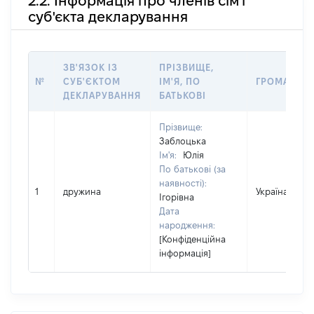
2.2. Інформація про членів сім'ї
суб'єкта декларування
ЗВ'ЯЗОК ІЗ
ПРІЗВИЩЕ,
№
СУБ'ЄКТОМ
ІМ'Я, ПО
ГРОМАДЯН
ДЕКЛАРУВАННЯ
БАТЬКОВІ
Прізвище:
Заблоцька
Ім'я:
Юлія
По батькові (за
наявності):
1
дружина
Україна
Ігорівна
Дата
народження:
[Конфіденційна
інформація]