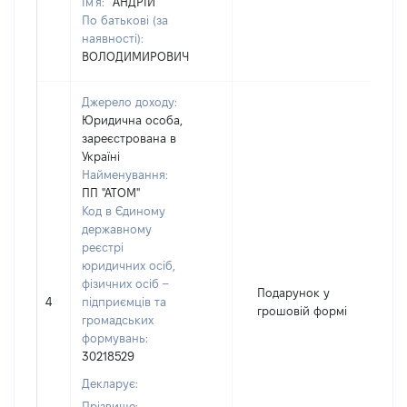
Ім'я:
АНДРІЙ
По батькові (за
наявності):
ВОЛОДИМИРОВИЧ
Джерело доходу:
Юридична особа,
зареєстрована в
Україні
Найменування:
ПП "АТОМ"
Код в Єдиному
державному
реєстрі
юридичних осіб,
фізичних осіб –
Подарунок у
4
підприємців та
грошовій формі
громадських
формувань:
30218529
Декларує:
Прізвище: