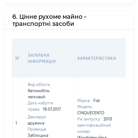
6. Цінне рухоме майно -
транспортні засоби
ВАРТ
ДАТУ
ЗАГАЛЬНА
№
ХАРАКТЕРИСТИКА
У ВЛ
ІНФОРМАЦІЯ
ВОЛО
КОРИ
Вид об'єкта:
Автомобіль
легковий
Марка:
Fiat
Дата набуття
Модель:
права:
19.07.2017
CINQUECENTO
Декларує:
Рік випуску:
2013
1
дружина
19046
Ідентифікаційний
Прізвище:
номер:
Заблоцька
[Конфіденційна