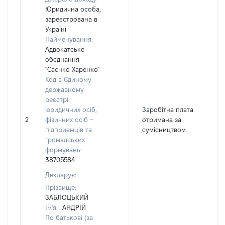
Юридична особа,
зареєстрована в
Україні
Найменування:
Адвокатське
обєднання
"Саєнко Харенко"
Код в Єдиному
державному
реєстрі
юридичних осіб,
Заробітна плата
2
фізичних осіб –
отримана за
підприємців та
сумісництвом
громадських
формувань:
38705584
Декларує:
Прізвище:
ЗАБЛОЦЬКИЙ
Ім'я:
АНДРІЙ
По батькові (за