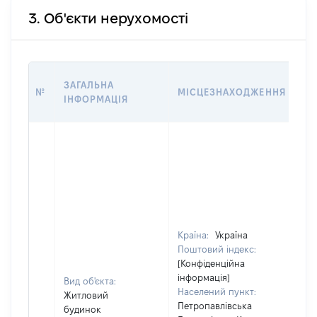
3. Об'єкти нерухомості
ВА
ЗАГАЛЬНА
№
МІСЦЕЗНАХОДЖЕННЯ
НА
ІНФОРМАЦІЯ
НА
Країна:
Україна
Поштовий індекс:
[Конфіденційна
інформація]
Вид об'єкта:
Населений пункт:
Житловий
Петропавлівська
будинок