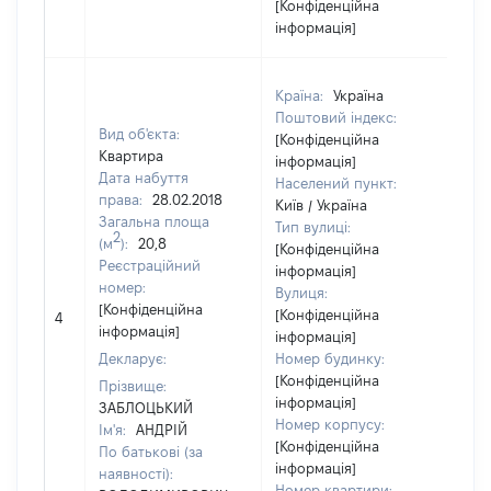
[Конфіденційна
інформація]
Країна:
Україна
Поштовий індекс:
Вид об'єкта:
[Конфіденційна
Квартира
інформація]
Дата набуття
Населений пункт:
права:
28.02.2018
Київ / Україна
Загальна площа
Тип вулиці:
2
(м
):
20,8
[Конфіденційна
Реєстраційний
інформація]
номер:
Вулиця:
[Н
[Конфіденційна
[Конфіденційна
4
ві
інформація]
інформація]
Декларує:
Номер будинку:
[Конфіденційна
Прізвище:
інформація]
ЗАБЛОЦЬКИЙ
Номер корпусу:
Ім'я:
АНДРІЙ
[Конфіденційна
По батькові (за
інформація]
наявності):
Номер квартири: