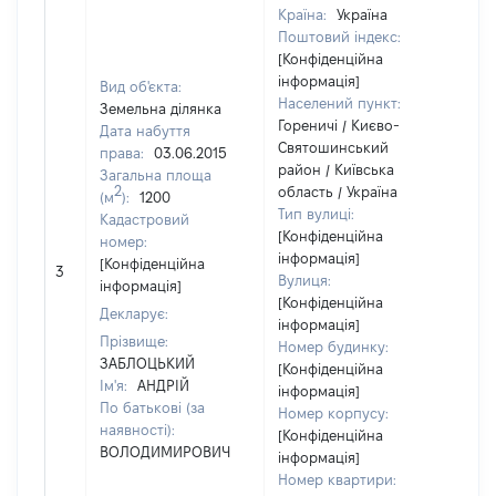
Країна:
Україна
Поштовий індекс:
[Конфіденційна
інформація]
Вид об'єкта:
Населений пункт:
Земельна ділянка
Гореничі / Києво-
Дата набуття
Святошинський
права:
03.06.2015
район / Київська
Загальна площа
2
область / Україна
(м
):
1200
Тип вулиці:
Кадастровий
[Конфіденційна
номер:
інформація]
[Конфіденційна
3
94
Вулиця:
інформація]
[Конфіденційна
Декларує:
інформація]
Прізвище:
Номер будинку:
ЗАБЛОЦЬКИЙ
[Конфіденційна
Ім'я:
АНДРІЙ
інформація]
По батькові (за
Номер корпусу:
наявності):
[Конфіденційна
ВОЛОДИМИРОВИЧ
інформація]
Номер квартири: