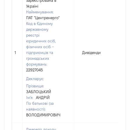
зареєстрована в
Україні
Найменування:
ПАТ "Центренерго"
Код в Єдиному
державному
реєстрі
юридичних осіб,
фізичних осіб –
1
підприємців та
Дивіденди
громадських
формувань:
22927045
Декларує:
Прізвище:
ЗАБЛОЦЬКИЙ
Ім'я:
АНДРІЙ
По батькові (за
наявності):
ВОЛОДИМИРОВИЧ
Джерело доходу: