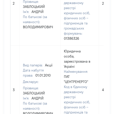
Прізвище:
державному
2
20
ЗАБЛОЦЬКИЙ
реєстрі
Ім'я:
АНДРІЙ
юридичних осіб,
По батькові (за
фізичних осіб –
наявності):
підприємців та
ВОЛОДИМИРОВИЧ
громадських
формувань:
01386326
Юридична
особа,
зареєстрована в
Вид паперів:
Акції
Україні
Дата набуття
Найменування:
права:
01.01.2010
ПАТ
Декларує:
"ЦЕНТРЕНЕРГО"
Код в Єдиному
Прізвище:
3
400
державному
ЗАБЛОЦЬКИЙ
реєстрі
Ім'я:
АНДРІЙ
юридичних осіб,
По батькові (за
фізичних осіб –
наявності):
підприємців та
ВОЛОДИМИРОВИЧ