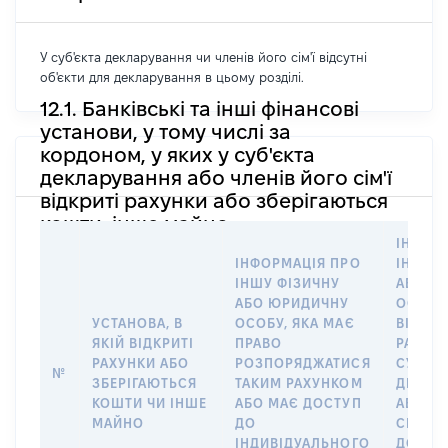
У суб'єкта декларування чи членів його сім'ї відсутні
об'єкти для декларування в цьому розділі.
12.1. Банківські та інші фінансові
установи, у тому числі за
кордоном, у яких у суб'єкта
декларування або членів його сім'ї
відкриті рахунки або зберігаються
кошти, інше майно
ІНФОР
ІНФОРМАЦІЯ ПРО
ІНШУ 
ІНШУ ФІЗИЧНУ
АБО Ю
АБО ЮРИДИЧНУ
ОСОБУ,
УСТАНОВА, В
ОСОБУ, ЯКА МАЄ
ВІДКР
ЯКІЙ ВІДКРИТІ
ПРАВО
РАХУНО
РАХУНКИ АБО
РОЗПОРЯДЖАТИСЯ
СУБ’ЄК
№
ЗБЕРІГАЮТЬСЯ
ТАКИМ РАХУНКОМ
ДЕКЛА
КОШТИ ЧИ ІНШЕ
АБО МАЄ ДОСТУП
АБО ЧЛ
МАЙНО
ДО
СІМ’Ї 
ІНДИВІДУАЛЬНОГО
ДОГОВ