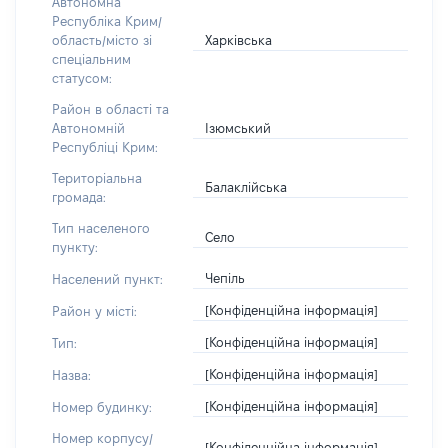
Автономна
Республіка Крим/
Харківська
область/місто зі
спеціальним
статусом:
Район в області та
Ізюмський
Автономній
Республіці Крим:
Територіальна
Балаклійська
громада:
Тип населеного
Село
пункту:
Чепіль
Населений пункт:
[Конфіденційна інформація]
Район у місті:
[Конфіденційна інформація]
Тип:
[Конфіденційна інформація]
Назва:
[Конфіденційна інформація]
Номер будинку:
Номер корпусу/
[Конфіденційна інформація]