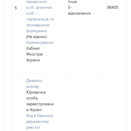
юридичних
Інше
осіб, фізичних
Е-
96405
5
осіб –
відновлення
підприємців та
громадських
формувань:
[Не відомо]
Найменування:
Кабінет
Міністрів
України
Джерело
доходу:
Юридична
особа,
зареєстрована
в Україні
Код в Єдиному
державному
реєстрі