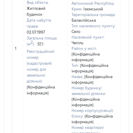
Вид об'єкта:
Автономній Республіці
Житловий
Крим:
Ізюмський
будинок
Територіальна громада:
Дата набуття
Балаклійська
Тип населеного пункту:
права:
Село
02.07.1997
Населений пункт:
Загальна площа
2
Чепіль
(м
):
57,1
[Не 
1
Район у місті:
Реєстраційний
[Конфіденційна
номер
інформація]
(кадастровий
Тип:
[Конфіденційна
номер для
інформація]
земельної
Назва:
[Конфіденційна
ділянки):
інформація]
[Конфіденційна
Номер будинку/
інформація]
земельної ділянки:
[Конфіденційна
інформація]
Номер корпусу/секції/
блоку:
[Конфіденційна
інформація]
Номер квартири/