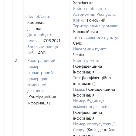
Харківська
Район в області та
Автономній Республіці
Вид об'єкта:
Крим:
Ізюмський
Земельна
Територіальна громада:
ділянка
Балаклійська
Дата набуття
Тип населеного пункту:
права:
17.06.2021
Село
Загальна площа
Населений пункт:
2
(м
):
400
Чепіль
[Не 
3
Реєстраційний
Район у місті:
[Конфіденційна
номер
інформація]
(кадастровий
Тип:
[Конфіденційна
номер для
інформація]
земельної
Назва:
[Конфіденційна
ділянки):
інформація]
[Конфіденційна
Номер будинку/
інформація]
земельної ділянки:
[Конфіденційна
інформація]
Номер корпусу/секції/
блоку:
[Конфіденційна
інформація]