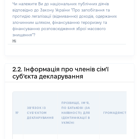
Чи належите Ви до національних публічних діячів
відповідно до Закону України "Про запобігання та
протидію легалізації (відмиванню) доходів, одержаних
злочинним шляхом, фінансуванню тероризму та
фінансуванню розповсюдження зброї масового
знищення"?
Ні
2.2. Інформація про членів сім'ї
суб'єкта декларування
ПРІЗВИЩЕ, ІМʼЯ,
ЗВʼЯЗОК ІЗ
ПО БАТЬКОВІ (ЗА
№
СУБʼЄКТОМ
НАЯВНОСТІ) ДЛЯ
ГРОМАДЯНСТВО
ДЕКЛАРУВАННЯ
ІДЕНТИФІКАЦІЇ В
УКРАЇНІ