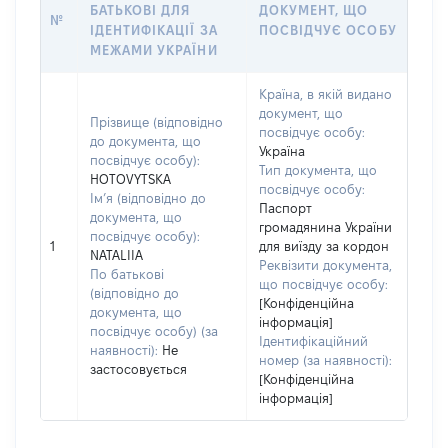
БАТЬКОВІ ДЛЯ
ДОКУМЕНТ, ЩО
№
ІДЕНТИФІКАЦІЇ ЗА
ПОСВІДЧУЄ ОСОБУ
МЕЖАМИ УКРАЇНИ
Країна, в якій видано
документ, що
Прізвище (відповідно
посвідчує особу:
до документа, що
Україна
посвідчує особу):
Тип документа, що
HOTOVYTSKA
посвідчує особу:
Ім’я (відповідно до
Паспорт
документа, що
громадянина України
посвідчує особу):
1
для виїзду за кордон
NATALIIA
Реквізити документа,
По батькові
що посвідчує особу:
(відповідно до
[Конфіденційна
документа, що
інформація]
посвідчує особу) (за
Ідентифікаційний
наявності):
Не
номер (за наявності):
застосовується
[Конфіденційна
інформація]