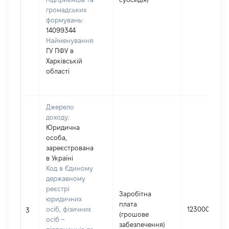
громадських
формувань:
14099344
Найменування:
ГУ ПФУ в
Харківській
області
Джерело
доходу:
Юридична
особа,
зареєстрована
в Україні
Код в Єдиному
державному
реєстрі
Заробітна
юридичних
плата
осіб, фізичних
123000
3
(грошове
осіб –
забезпечення)