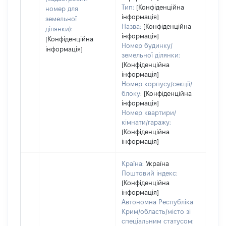
Тип:
[Конфіденційна
номер для
інформація]
земельної
Назва:
[Конфіденційна
ділянки):
інформація]
[Конфіденційна
Номер будинку/
інформація]
земельної ділянки:
[Конфіденційна
інформація]
Номер корпусу/секції/
блоку:
[Конфіденційна
інформація]
Номер квартири/
кімнати/гаражу:
[Конфіденційна
інформація]
Країна:
Україна
Поштовий індекс:
[Конфіденційна
інформація]
Автономна Республіка
Крим/область/місто зі
спеціальним статусом: