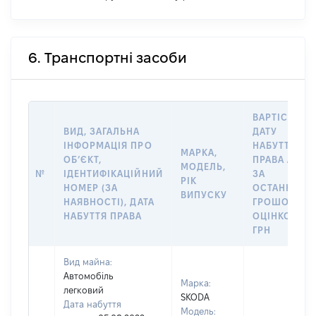
6. Транспортні засоби
ВАРТІСТЬ Н
ВИД, ЗАГАЛЬНА
ДАТУ
ІНФОРМАЦІЯ ПРО
НАБУТТЯ
МАРКА,
ОБʼЄКТ,
ПРАВА АБО
МОДЕЛЬ,
№
ІДЕНТИФІКАЦІЙНИЙ
ЗА
РІК
НОМЕР (ЗА
ОСТАННЬО
ВИПУСКУ
НАЯВНОСТІ), ДАТА
ГРОШОВОЮ
НАБУТТЯ ПРАВА
ОЦІНКОЮ,
ГРН
Вид майна:
Автомобіль
Марка:
легковий
SKODA
Дата набуття
Модель: