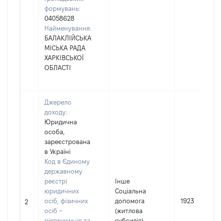
формувань:
04058628
Найменування:
БАЛАКЛІЙСЬКА
МІСЬКА РАДА
ХАРКІВСЬКОЇ
ОБЛАСТІ
Джерело
доходу:
Юридична
особа,
зареєстрована
в Україні
Код в Єдиному
державному
реєстрі
Інше
юридичних
Соціальна
осіб, фізичних
допомога
1923
2
осіб –
(житлова
підприємців та
субсидія)