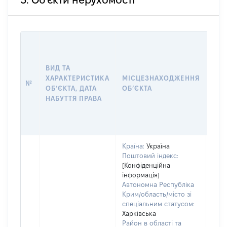
3. Об'єкти нерухомості
ВАР
ДАТ
НАБ
ВИД ТА
ПРА
ХАРАКТЕРИСТИКА
МІСЦЕЗНАХОДЖЕННЯ
№
ЗА
ОБʼЄКТА, ДАТА
ОБʼЄКТА
ОС
НАБУТТЯ ПРАВА
ГР
ОЦІ
ГРН
Країна:
Україна
Поштовий індекс:
[Конфіденційна
інформація]
Автономна Республіка
Крим/область/місто зі
спеціальним статусом:
Харківська
Район в області та