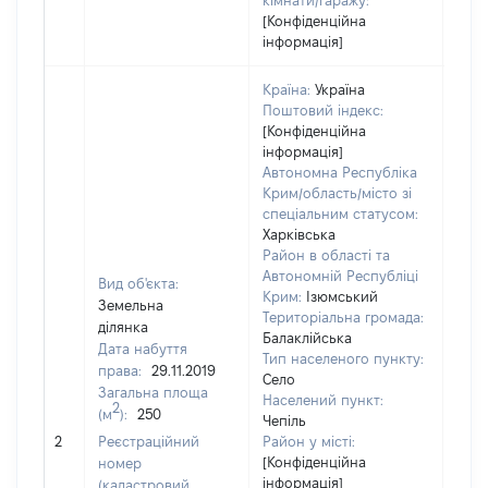
кімнати/гаражу:
[Конфіденційна
інформація]
Країна:
Україна
Поштовий індекс:
[Конфіденційна
інформація]
Автономна Республіка
Крим/область/місто зі
спеціальним статусом:
Харківська
Район в області та
Автономній Республіці
Вид об'єкта:
Крим:
Ізюмський
Земельна
Територіальна громада:
ділянка
Балаклійська
Дата набуття
Тип населеного пункту:
права:
29.11.2019
Село
Загальна площа
Населений пункт:
2
(м
):
250
Чепіль
[Не 
2
Реєстраційний
Район у місті:
[Конфіденційна
номер
інформація]
(кадастровий