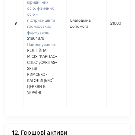
юридичних
осіб, фізичних
осіб –
підприємців та
Благодійна
21000
6
громадських
допомога
формувань:
21664879
Найменування:
РЕЛІГІЙНА
МІСІЯ "КАРІТАС-
СПЕС" /CARITAS-
SPES/
РИМСЬКО-
КАТОЛИЦЬКОЇ
ЦЕРКВИ В
УКРАЇНІ
12. Грошові активи