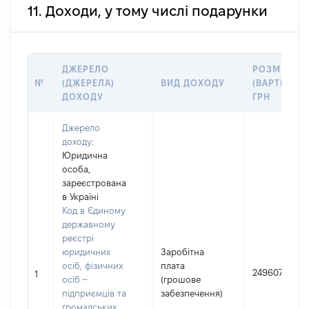
11. Доходи, у тому числі подарунки
ДЖЕРЕЛО
РОЗМІР
№
(ДЖЕРЕЛА)
ВИД ДОХОДУ
(ВАРТІСТЬ),
ДОХОДУ
ГРН
Джерело
доходу:
Юридична
особа,
зареєстрована
в Україні
Код в Єдиному
державному
реєстрі
юридичних
Заробітна
осіб, фізичних
плата
249607
1
осіб –
(грошове
підприємців та
забезпечення)
громадських