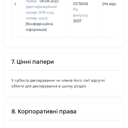
права:
05.08.2022
OCTAVIA
[Не відомо]
1
Ідентифікаційний
Рік
номер (VIN-код,
випуску:
номер шасі):
2007
[Конфіденційна
інформація]
7. Цінні папери
У суб'єкта декларування чи членів його сім'ї відсутні
об'єкти для декларування в цьому розділі.
8. Корпоративні права