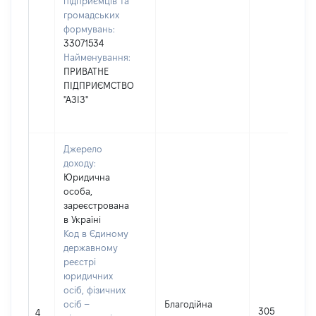
підприємців та
громадських
формувань:
33071534
Найменування:
ПРИВАТНЕ
ПІДПРИЄМСТВО
"АЗІЗ"
Джерело
доходу:
Юридична
особа,
зареєстрована
в Україні
Код в Єдиному
державному
реєстрі
юридичних
осіб, фізичних
осіб –
Благодійна
305
4