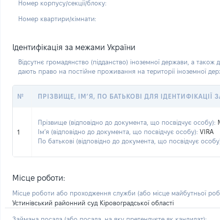
Номер корпусу/секції/блоку:
Номер квартири/кімнати:
Ідентифікація за межами України
Відсутнє громадянство (підданство) іноземної держави, а також д
дають право на постійне проживання на території іноземної де
№
ПРІЗВИЩЕ, ІМ’Я, ПО БАТЬКОВІ ДЛЯ ІДЕНТИФІКАЦІЇ
Прізвище (відповідно до документа, що посвідчує особу):
Ім’я (відповідно до документа, що посвідчує особу):
VIRA
1
По батькові (відповідно до документа, що посвідчує особу)
Місце роботи:
Місце роботи або проходження служби
(або місце майбутньої ро
Устинівський районний суд Кіровоградської області
Займана посада
(або посада, на яку претендуєте як кандидат)
: