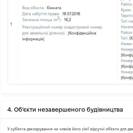
Район 
Вид об'єкта:
Кімната
Крим:
Дата набуття права:
18.07.2018
Терито
2
Загальна площа (м
):
16,2
Тип на
1
Насел
Реєстраційний номер (кадастровий номер
Район 
для земельної ділянки):
[Конфіденційна
Тип:
[
інформація]
Назва:
Номер 
[Конфі
Номер 
[Конфі
Номер
[Конфі
4. Об'єкти незавершеного будівництва
У суб'єкта декларування чи членів його сім'ї відсутні об'єкти для д