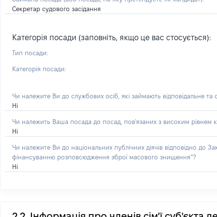
Секретар судового засідання
Категорія посади (заповніть, якщо це вас стосується):
Тип посади:
Категорія посади:
Чи належите Ви до службових осіб, які займають відповідальне та
Ні
Чи належить Ваша посада до посад, пов'язаних з високим рівнем к
Ні
Чи належите Ви до національних публічних діячів відповідно до З
фінансуванню розповсюдження зброї масового знищення”?
Ні
2.2. Інформація про членів сім'ї суб'єкта 