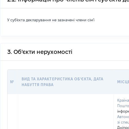
У суб'єкта декларування не зазначені члени сім'ї
3. Об'єкти нерухомості
ВИД ТА ХАРАКТЕРИСТИКА ОБʼЄКТА, ДАТА
№
МІСЦ
НАБУТТЯ ПРАВА
Країна
Пошто
інформ
Автон
зі спе
Дніпр