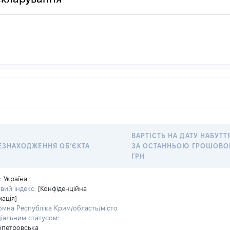
ВАРТІСТЬ НА ДАТУ НАБУТТ
ЕЗНАХОДЖЕННЯ ОБʼЄКТА
ЗА ОСТАННЬОЮ ГРОШОВО
ГРН
:
Україна
вий індекс:
[Конфіденційна
ація]
омна Республіка Крим/область/місто
ціальним статусом:
опетровська