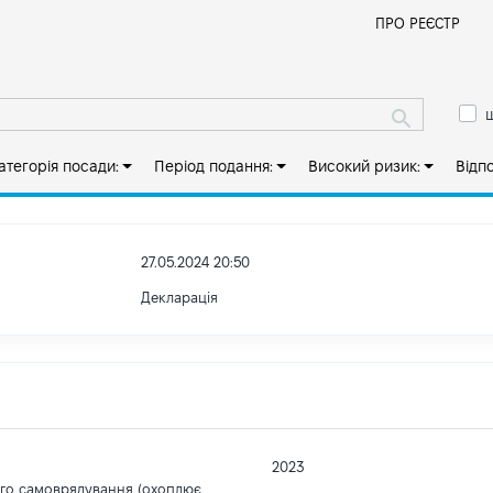
Й
ПРО РЕЄСТР
ш
атегорія посади:
Період подання:
Високий ризик:
Відп
27.05.2024 20:50
Декларація
2023
ого самоврядування (охоплює