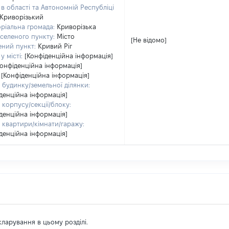
в області та Автономній Республіці
Криворізький
ріальна громада:
Криворізька
селеного пункту:
Місто
[Не відомо]
ений пункт:
Кривий Ріг
у місті:
[Конфіденційна інформація]
Конфіденційна інформація]
[Конфіденційна інформація]
будинку/земельної ділянки:
денційна інформація]
корпусу/секції/блоку:
денційна інформація]
 квартири/кімнати/гаражу:
денційна інформація]
екларування в цьому розділі.