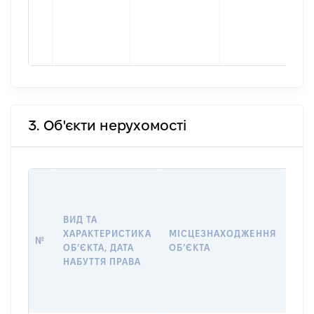
3. Об'єкти нерухомості
ВАР
ДАТ
НАБ
ВИД ТА
ПРА
ХАРАКТЕРИСТИКА
МІСЦЕЗНАХОДЖЕННЯ
№
ЗА
ОБʼЄКТА, ДАТА
ОБʼЄКТА
ОС
НАБУТТЯ ПРАВА
ГР
ОЦІ
ГРН