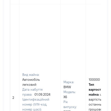
Вид майна:
Автомобіль
100000
Марка:
легковий
Тип
BMW
Дата набуття
вартості
Модель:
права:
01.09.2024
майна:
це
X6
2
Ідентифікаційний
вартість за
Рік
номер (VIN-код,
останньою
випуску:
номер шасі):
грошовою