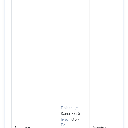
Прізвище:
Кавецький
Ім'я:
Юрій
По
4
син
Україна