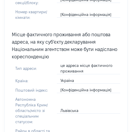
секції/блоку:
Номер квартири/
[Конфіденційна інформація]
кімнати:
Місце фактичного проживання або поштова
адреса, на яку суб’єкту декларування
Національним агентством може бути надіслано
кореспонденцію
це адреса місця фактичного
Тип адреси:
проживання
Україна
Країна:
[Конфіденційна інформація]
Поштовий індекс:
Автономна
Республіка Крим/
Львівська
область/місто зі
спеціальним
статусом:
Район в області та