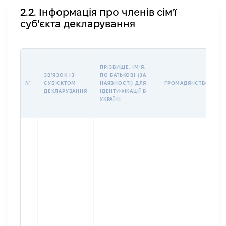
2.2. Інформація про членів сім'ї
суб'єкта декларування
П
ПРІЗВИЩЕ, ІМʼЯ,
Б
ЗВʼЯЗОК ІЗ
ПО БАТЬКОВІ (ЗА
І
№
СУБʼЄКТОМ
НАЯВНОСТІ) ДЛЯ
ГРОМАДЯНСТВО
М
ДЕКЛАРУВАННЯ
ІДЕНТИФІКАЦІЇ В
УКРАЇНІ