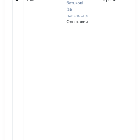
батькові
(за
наявності):
Орестович