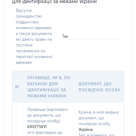
Для ідентифікації за межами України
Відсутнє
громадянство
(підданство)
іноземної держави,
а також документи,
Так
які дають право на
постійне
проживання на
території іноземної
держави
ПРІЗВИЩЕ, ІМ’Я, ПО
БАТЬКОВІ ДЛЯ
ДОКУМЕНТ, ЩО
№
ІДЕНТИФІКАЦІЇ ЗА
ПОСВІДЧУЄ ОСОБУ
МЕЖАМИ УКРАЇНИ
Прізвище (відповідно
Країна, в якій видано
до документа, що
документ, що
посвідчує особу):
посвідчує особу:
KAVETSKYI
Україна
Ім’я (відповідно до
Тип документа, що