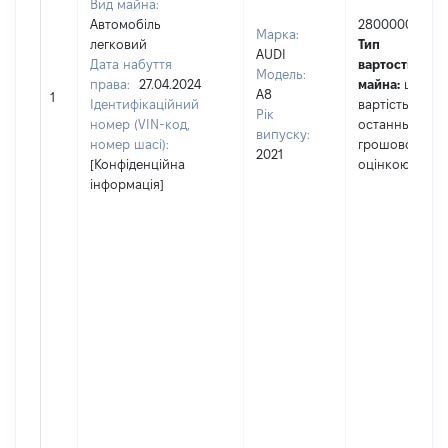
Вид майна:
Автомобіль
2800000
Марка:
легковий
Тип
AUDI
Дата набуття
вартості
Модель:
права:
27.04.2024
майна:
це
A8
1
Ідентифікаційний
вартість за
Рік
номер (VIN-код,
останньою
випуску:
номер шасі):
грошовою
2021
[Конфіденційна
оцінкою
інформація]