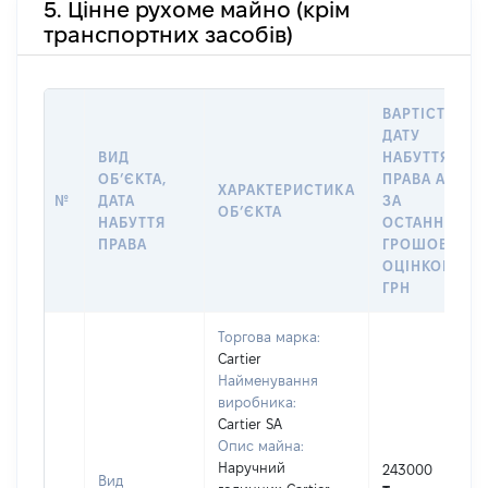
5. Цінне рухоме майно (крім
транспортних засобів)
ВАРТІСТЬ НА
ДАТУ
ВИД
НАБУТТЯ
ОБʼЄКТА,
ПРАВА АБО
ХАРАКТЕРИСТИКА
№
ДАТА
ЗА
ОБʼЄКТА
НАБУТТЯ
ОСТАННЬОЮ
ПРАВА
ГРОШОВОЮ
ОЦІНКОЮ,
ГРН
Торгова марка:
Cartier
Найменування
виробника:
Cartier SA
Опис майна:
Наручний
243000
Вид