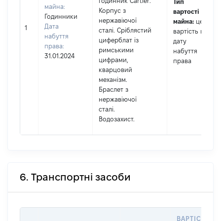
годинник Cartier.
Тип
майна:
Корпус з
вартості
Годинники
нержавіючої
майна:
це
Дата
1
сталі. Сріблястий
вартість на
набуття
циферблат із
дату
права:
римськими
набуття
31.01.2024
цифрами,
права
кварцовий
механізм.
Браслет з
нержавіючої
сталі.
Водозахист.
6. Транспортні засоби
ВАРТІСТЬ Н