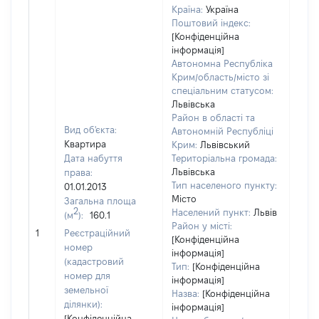
Країна:
Україна
Поштовий індекс:
[Конфіденційна
інформація]
Автономна Республіка
Крим/область/місто зі
спеціальним статусом:
Львівська
Район в області та
Вид об'єкта:
Автономній Республіці
Квартира
Крим:
Львівський
Дата набуття
Територіальна громада:
Львівська
права:
1534
Тип населеного пункту:
01.01.2013
Тип
Місто
Загальна площа
варт
2
Населений пункт:
Львів
(м
):
160.1
обʼє
Район у місті:
1
Реєстраційний
варт
[Конфіденційна
номер
ост
інформація]
(кадастровий
Тип:
[Конфіденційна
гро
номер для
інформація]
оці
земельної
Назва:
[Конфіденційна
ділянки):
інформація]
[Конфіденційна