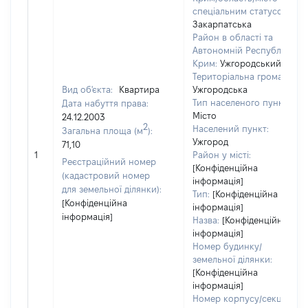
спеціальним статусом:
Закарпатська
Район в області та
Автономній Республіці
Крим:
Ужгородський
Територіальна громада:
Вид об'єкта:
Квартира
Ужгородська
Тип населеного пункту:
Дата набуття права:
Місто
24.12.2003
2
Населений пункт:
Загальна площа (м
):
Ужгород
71,10
1
Район у місті:
Реєстраційний номер
[Конфіденційна
(кадастровий номер
інформація]
для земельної ділянки):
Тип:
[Конфіденційна
[Конфіденційна
інформація]
інформація]
Назва:
[Конфіденційна
інформація]
Номер будинку/
земельної ділянки:
[Конфіденційна
інформація]
Номер корпусу/секції/