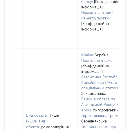
блоку:
[Конфіденційна
інформація]
Номер квартири/
кімнати/гаражу:
[Конфіденційна
інформація]
Країна:
Україна
Поштовий індекс:
[Конфіденційна
інформація]
Автономна Республіка
Крим/область/місто зі
спеціальним статусом:
Закарпатська
Район в області та
Автономній Республіці
Крим:
Ужгородський
Вид об'єкта:
Інше
Територіальна громада:
Інший вид
Середнянська
Тип населеного пункту:
об'єкта:
домоволодіння