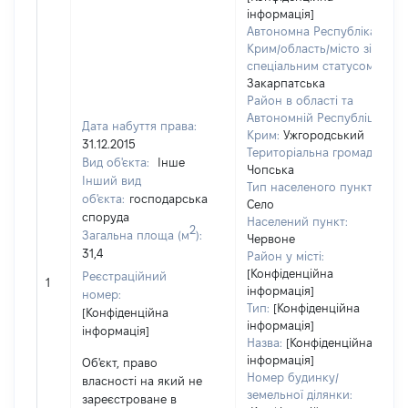
інформація]
Автономна Республіка
Крим/область/місто зі
спеціальним статусом:
Закарпатська
Район в області та
Автономній Республіці
Дата набуття права:
Крим:
Ужгородський
31.12.2015
Територіальна громада:
Вид об'єкта:
Інше
Чопська
Інший вид
Тип населеного пункту:
об'єкта:
господарська
Село
споруда
Населений пункт:
2
Загальна площа (м
):
Червоне
31,4
Район у місті:
[Конфіденційна
Реєстраційний
1
інформація]
номер:
Тип:
[Конфіденційна
[Конфіденційна
інформація]
інформація]
Назва:
[Конфіденційна
інформація]
Об'єкт, право
Номер будинку/
власності на який не
земельної ділянки:
зареєстроване в