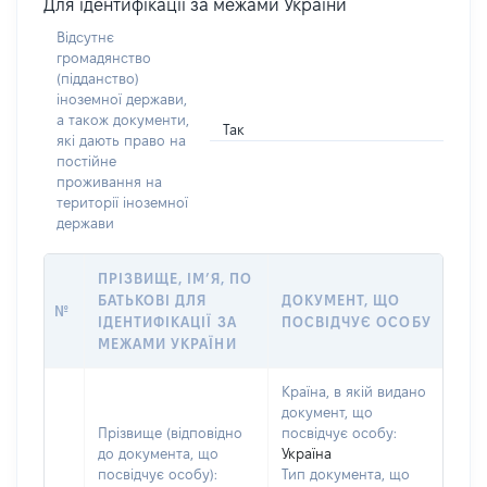
Для ідентифікації за межами України
Відсутнє
громадянство
(підданство)
іноземної держави,
а також документи,
Так
які дають право на
постійне
проживання на
території іноземної
держави
ПРІЗВИЩЕ, ІМ’Я, ПО
БАТЬКОВІ ДЛЯ
ДОКУМЕНТ, ЩО
№
ІДЕНТИФІКАЦІЇ ЗА
ПОСВІДЧУЄ ОСОБУ
МЕЖАМИ УКРАЇНИ
Країна, в якій видано
документ, що
Прізвище (відповідно
посвідчує особу:
до документа, що
Україна
посвідчує особу):
Тип документа, що