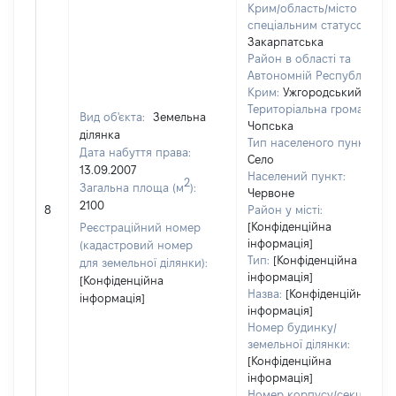
Крим/область/місто зі
спеціальним статусом:
Закарпатська
Район в області та
Автономній Республіці
Крим:
Ужгородський
Територіальна громада:
Вид об'єкта:
Земельна
Чопська
ділянка
Тип населеного пункту:
Дата набуття права:
Село
13.09.2007
Населений пункт:
2
Загальна площа (м
):
Червоне
2100
8
Район у місті:
[Конфіденційна
Реєстраційний номер
інформація]
(кадастровий номер
Тип:
[Конфіденційна
для земельної ділянки):
інформація]
[Конфіденційна
Назва:
[Конфіденційна
інформація]
інформація]
Номер будинку/
земельної ділянки:
[Конфіденційна
інформація]
Номер корпусу/секції/