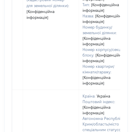
Тип:
[Конфіденційна
для земельної ділянки):
інформація]
[Конфіденційна
Назва:
[Конфіденційна
інформація]
інформація]
Номер будинку/
земельної ділянки:
[Конфіденційна
інформація]
Номер корпусу/секції/
блоку:
[Конфіденційна
інформація]
Номер квартири/
кімнати/гаражу:
[Конфіденційна
інформація]
Країна:
Україна
Поштовий індекс:
[Конфіденційна
інформація]
Автономна Республіка
Крим/область/місто зі
спеціальним статусом: