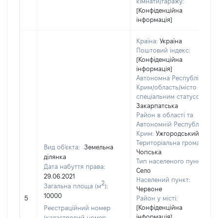
кімнати/гаражу:
[Конфіденційна
інформація]
Країна:
Україна
Поштовий індекс:
[Конфіденційна
інформація]
Автономна Республіка
Крим/область/місто зі
спеціальним статусом:
Закарпатська
Район в області та
Автономній Республіці
Крим:
Ужгородський
Територіальна громада:
Вид об'єкта:
Земельна
Чопська
ділянка
Тип населеного пункту:
Дата набуття права:
Село
29.06.2021
Населений пункт:
2
Загальна площа (м
):
Червоне
10000
5
Район у місті:
[Конфіденційна
Реєстраційний номер
інформація]
(кадастровий номер