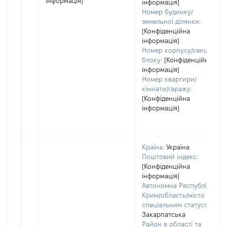
інформація]
інформація]
Номер будинку/
земельної ділянки:
[Конфіденційна
інформація]
Номер корпусу/секції/
блоку:
[Конфіденційна
інформація]
Номер квартири/
кімнати/гаражу:
[Конфіденційна
інформація]
Країна:
Україна
Поштовий індекс:
[Конфіденційна
інформація]
Автономна Республіка
Крим/область/місто зі
спеціальним статусом:
Закарпатська
Район в області та