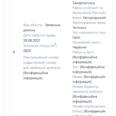
Закарпатська
Район в області та
Автономній Республіці
Крим:
Ужгородський
Територіальна громада:
Вид об'єкта:
Земельна
Чопська
ділянка
Тип населеного пункту:
Дата набуття права:
Село
29.06.2021
Населений пункт:
2
Загальна площа (м
):
Червоне
2503
6
Район у місті:
[Конфіденційна
Реєстраційний номер
інформація]
(кадастровий номер
Тип:
[Конфіденційна
для земельної ділянки):
інформація]
[Конфіденційна
Назва:
[Конфіденційна
інформація]
інформація]
Номер будинку/
земельної ділянки:
[Конфіденційна
інформація]
Номер корпусу/секції/
блоку:
[Конфіденційна