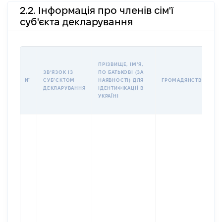
2.2. Інформація про членів сім'ї
суб'єкта декларування
П
ПРІЗВИЩЕ, ІМʼЯ,
Б
ЗВʼЯЗОК ІЗ
ПО БАТЬКОВІ (ЗА
І
№
СУБʼЄКТОМ
НАЯВНОСТІ) ДЛЯ
ГРОМАДЯНСТВО
М
ДЕКЛАРУВАННЯ
ІДЕНТИФІКАЦІЇ В
УКРАЇНІ