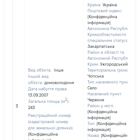
Країна:
Україна
Поштовий індекс:
[Конфіденційна
інформація]
Автономна Республіка
Крим/область/місто зі
спеціальним статусом:
Закарпатська
Район в області та
Автономній Республіці
Крим:
Ужгородський
Вид об'єкта:
Інше
Територіальна громада:
Чопська
Інший вид
Тип населеного пункту:
об'єкта:
домоволодіння
Село
Дата набуття права:
Населений пункт:
13.09.2007
2
Червоне
Загальна площа (м
):
Район у місті:
3
243
[Конфіденційна
Реєстраційний номер
інформація]
(кадастровий номер
Тип:
[Конфіденційна
для земельної ділянки):
інформація]
[Конфіденційна
Назва:
[Конфіденційна