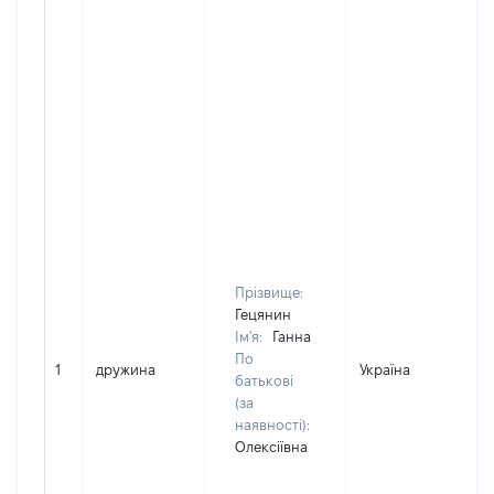
Прізвище:
Гецянин
Ім'я:
Ганна
По
1
дружина
Україна
батькові
(за
наявності):
Олексіївна