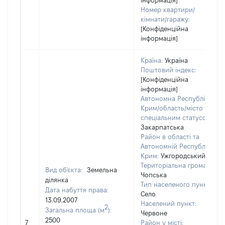
інформація]
Номер квартири/
кімнати/гаражу:
[Конфіденційна
інформація]
Країна:
Україна
Поштовий індекс:
[Конфіденційна
інформація]
Автономна Республіка
Крим/область/місто зі
спеціальним статусом:
Закарпатська
Район в області та
Автономній Республіці
Крим:
Ужгородський
Територіальна громада:
Вид об'єкта:
Земельна
Чопська
ділянка
Тип населеного пункту:
Дата набуття права:
Село
13.09.2007
Населений пункт:
2
Загальна площа (м
):
Червоне
2500
7
Район у місті: