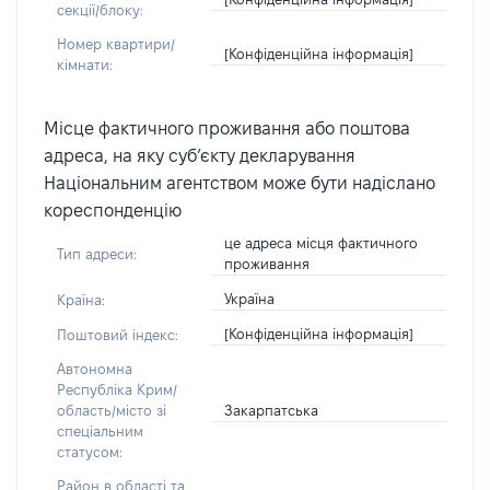
секції/блоку:
Номер квартири/
[Конфіденційна інформація]
кімнати:
Місце фактичного проживання або поштова
адреса, на яку суб’єкту декларування
Національним агентством може бути надіслано
кореспонденцію
це адреса місця фактичного
Тип адреси:
проживання
Україна
Країна:
[Конфіденційна інформація]
Поштовий індекс:
Автономна
Республіка Крим/
Закарпатська
область/місто зі
спеціальним
статусом:
Район в області та