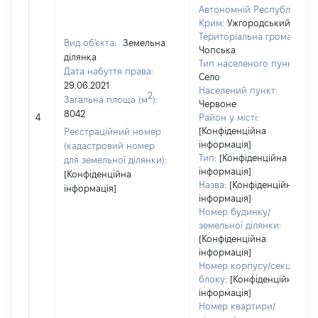
Автономній Республіці
Крим:
Ужгородський
Територіальна громада:
Вид об'єкта:
Земельна
Чопська
ділянка
Тип населеного пункту:
Дата набуття права:
Село
29.06.2021
Населений пункт:
2
Загальна площа (м
):
Червоне
8042
4
Район у місті:
[Конфіденційна
Реєстраційний номер
інформація]
(кадастровий номер
Тип:
[Конфіденційна
для земельної ділянки):
інформація]
[Конфіденційна
Назва:
[Конфіденційна
інформація]
інформація]
Номер будинку/
земельної ділянки:
[Конфіденційна
інформація]
Номер корпусу/секції/
блоку:
[Конфіденційна
інформація]
Номер квартири/