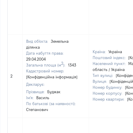
Вид об'єкта:
Земельна
ділянка
Країна:
Україна
Дата набуття права:
Поштовий індекс:
[К
29.04.2004
2
Населений пункт:
Ма
Загальна площа (м
):
1343
область / Україна
Кадастровий номер:
Тип вулиці:
[Конфіде
2
[Конфіденційна інформація]
Вулиця:
[Конфіденці
Декларує:
Номер будинку:
[Кон
Прізвище:
Буджак
Номер корпусу:
[Кон
Ім'я:
Василь
Номер квартири:
[Ко
По батькові (за наявності):
Степанович