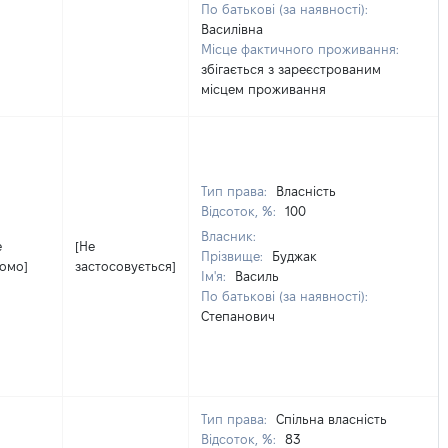
По батькові (за наявності):
Василівна
Місце фактичного проживання:
збігається з зареєстрованим
місцем проживання
Тип права:
Власність
Відсоток, %:
100
Власник:
е
[Не
Прізвище:
Буджак
домо]
застосовується]
Ім'я:
Василь
По батькові (за наявності):
Степанович
Тип права:
Спільна власність
Відсоток, %:
83