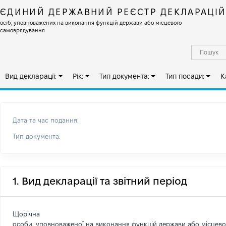
ЄДИНИЙ ДЕРЖАВНИЙ РЕЄСТР ДЕКЛАРАЦІ
осіб, уповноважених на виконання функцій держави або місцевого
самоврядування
Вид декларації:
Рік:
Тип документа:
Тип посади:
К
Дата та час подання:
Тип документа:
1. Вид декларації та звітний період
Щорічна
особи, уповноваженої на виконання функцій держави або місцев