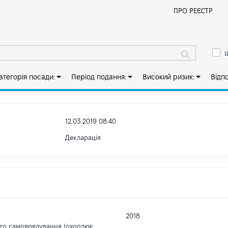
Й
ПРО РЕЄСТР
ш
атегорія посади:
Період подання:
Високий ризик:
Відп
12.03.2019 08:40
Декларація
2018
ого самоврядування (охоплює