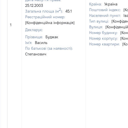
Країна:
Україна
25.12.2003
2
Поштовий індекс:
[К
Загальна площа (м
):
45.1
Населений пункт:
Ів
Реєстраційний номер:
Тип вулиці:
[Конфіде
[Конфіденційна інформація]
1
Вулиця:
[Конфіденці
Декларує:
Номер будинку:
[Кон
Прізвище:
Буджак
Номер корпусу:
[Кон
Ім'я:
Василь
Номер квартири:
[Ко
По батькові (за наявності):
Степанович