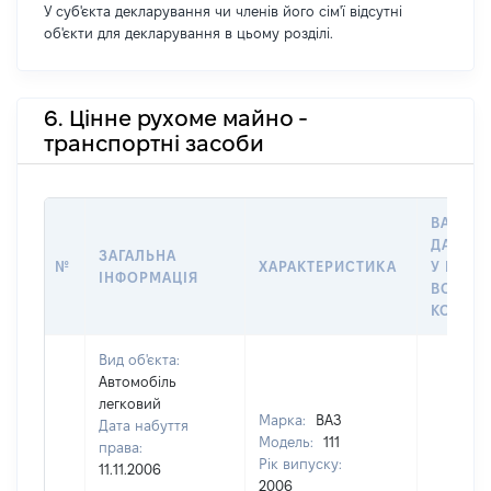
У суб'єкта декларування чи членів його сім'ї відсутні
об'єкти для декларування в цьому розділі.
6. Цінне рухоме майно -
транспортні засоби
ВАРТІС
ДАТУ Н
ЗАГАЛЬНА
№
ХАРАКТЕРИСТИКА
У ВЛАС
ІНФОРМАЦІЯ
ВОЛОДІ
КОРИС
Вид об'єкта:
Автомобіль
легковий
Марка:
ВАЗ
Дата набуття
Модель:
111
права:
Рік випуску:
11.11.2006
2006