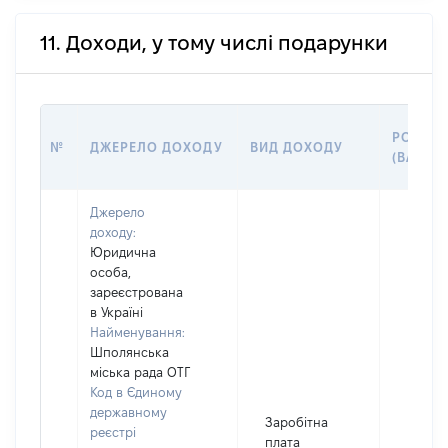
11. Доходи, у тому числі подарунки
РОЗМІР
№
ДЖЕРЕЛО ДОХОДУ
ВИД ДОХОДУ
(ВАРТІС
Джерело
доходу:
Юридична
особа,
зареєстрована
в Україні
Найменування:
Шполянська
міська рада ОТГ
Код в Єдиному
державному
Заробітна
реєстрі
плата