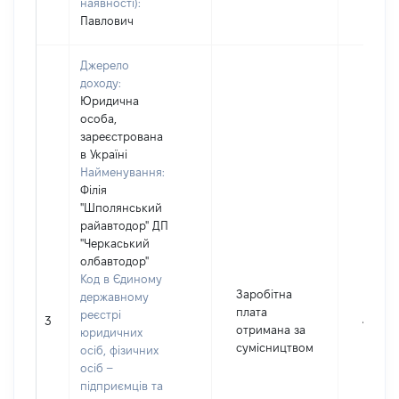
наявності):
Павлович
Джерело
доходу:
Юридична
особа,
зареєстрована
в Україні
Найменування:
Філія
"Шполянський
райавтодор" ДП
"Черкаський
олбавтодор"
Код в Єдиному
Заробітна
державному
плата
реєстрі
3
4700
отримана за
юридичних
сумісництвом
осіб, фізичних
осіб –
підприємців та