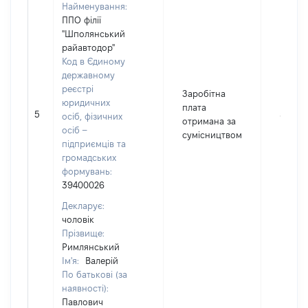
Найменування:
ППО філії
"Шполянський
райавтодор"
Код в Єдиному
державному
реєстрі
Заробітна
юридичних
плата
5
500
осіб, фізичних
отримана за
осіб –
сумісництвом
підприємців та
громадських
формувань:
39400026
Декларує:
чоловік
Прізвище:
Римлянський
Ім'я:
Валерій
По батькові (за
наявності):
Павлович