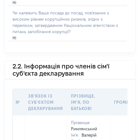
Ні
Чи належить Ваша посада до посад, пов'язаних з
високим рівнем корупційних ризиків, згідно з
переліком, затвердженим Національним агентством з
питань запобігання корупції?
Ні
2.2. Інформація про членів сім'ї
суб'єкта декларування
ЗВ'ЯЗОК ІЗ
ПРІЗВИЩЕ,
№
СУБ'ЄКТОМ
ІМ'Я, ПО
ГРОМАДЯН
ДЕКЛАРУВАННЯ
БАТЬКОВІ
Прізвище:
Римлянський
Ім'я:
Валерій