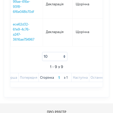
99ae-416e-
Декларація
Щорічна
2017
93f8-
6f6e048b70df
ece62d32-
61e9-4c76-
Декларація
Щорічна
2016
a247-
3616ae754967
1 - 9 з 9
Перша
Попередня
Сторінка
з
1
Наступна
Остання
ПРО РЕЄСТР