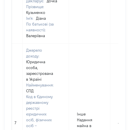
Декларує:
дочка
Прізвище:
Кузьменко
Ім'я:
Діана
По батькові (за
наявності):
Валеріївна
Джерело
доходу:
Юридична
особа,
зареєстрована
в Україні
Найменування:
СПД
Код в Єдиному
державному
реєстрі
юридичних
Інше
осіб, фізичних
Надання
7
4525
осіб –
майна в