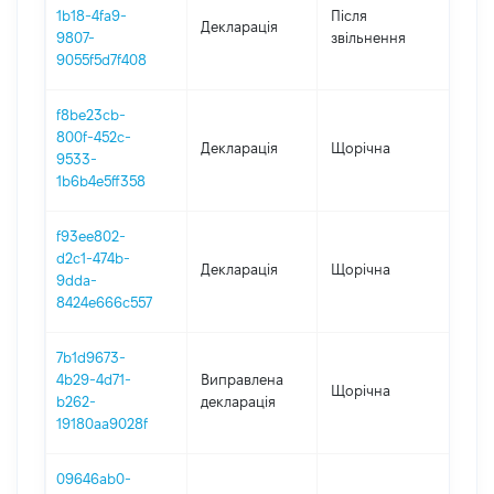
1b18-4fa9-
Після
Декларація
202
9807-
звільнення
9055f5d7f408
f8be23cb-
800f-452c-
Декларація
Щорічна
2019
9533-
1b6b4e5ff358
f93ee802-
d2c1-474b-
Декларація
Щорічна
2018
9dda-
8424e666c557
7b1d9673-
4b29-4d71-
Виправлена
Щорічна
2017
b262-
декларація
19180aa9028f
09646ab0-