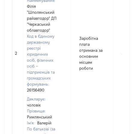
Найменування:
Філія
"Шполянський
райавтодор" ДП
"Черкаський
облавтодор"
Код в Єдиному
Заробітна
державному
плата
реєстрі
отримана за
2
31755
юридичних
основним
осіб, фізичних
місцем
осіб –
роботи
підприємців та
громадських
формувань:
26156490
Декларує:
чоловік
Прізвище:
Римлянський
Ім'я:
Валерій
По батькові (за