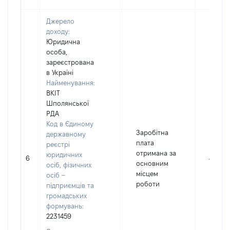
Джерело
доходу:
Юридична
особа,
зареєстрована
в Україні
Найменування:
ВКІТ
Шполянської
РДА
Код в Єдиному
Заробітна
державному
плата
реєстрі
отримана за
юридичних
6
45642
основним
осіб, фізичних
місцем
осіб –
роботи
підприємців та
громадських
формувань:
2231459