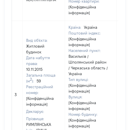
Номер квартири:
[Конфіденційна
інформація]
Країна:
Україна
Поштовий індекс:
[Конфіденційна
Вид об'єкта:
інформація]
Житловий
Населений пункт:
будинок
Васильків /
Дата набуття
Шполянський район
права:
/ Черкаська область /
10.11.2015
Україна
Загальна площа
2
Тип вулиці:
(м
):
59
[Конфіденційна
Реєстраційний
інформація]
[Не
номер:
3
Вулиця:
відом
[Конфіденційна
[Конфіденційна
інформація]
інформація]
Декларує:
Номер будинку:
Прізвище:
[Конфіденційна
РИМЛЯНСЬКА
інформація]