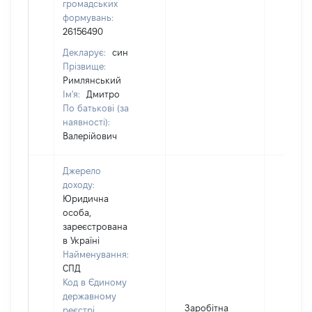
громадських
формувань:
26156490
Декларує:
син
Прізвище:
Римлянський
Ім'я:
Дмитро
По батькові (за
наявності):
Валерійович
Джерело
доходу:
Юридична
особа,
зареєстрована
в Україні
Найменування:
СПД
Код в Єдиному
державному
Заробітна
реєстрі