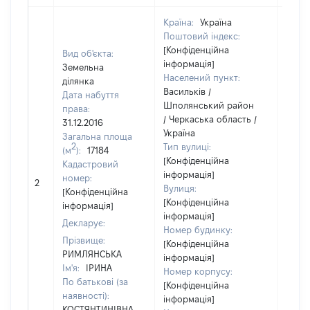
Країна:
Україна
Поштовий індекс:
[Конфіденційна
Вид об'єкта:
інформація]
Земельна
Населений пункт:
ділянка
Васильків /
Дата набуття
Шполянський район
права:
/ Черкаська область /
31.12.2016
Україна
Загальна площа
2
Тип вулиці:
(м
):
17184
[Конфіденційна
Кадастровий
інформація]
[Не
номер:
2
Вулиця:
відом
[Конфіденційна
[Конфіденційна
інформація]
інформація]
Декларує:
Номер будинку:
Прізвище:
[Конфіденційна
РИМЛЯНСЬКА
інформація]
Ім'я:
ІРИНА
Номер корпусу:
По батькові (за
[Конфіденційна
наявності):
інформація]
КОСТЯНТИНІВНА