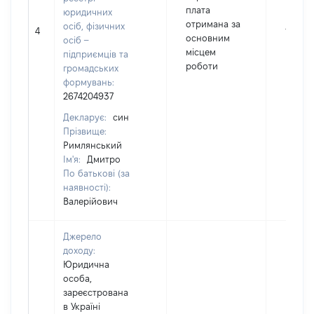
плата
юридичних
отримана за
осіб, фізичних
4
15091
основним
осіб –
місцем
підприємців та
роботи
громадських
формувань:
2674204937
Декларує:
син
Прізвище:
Римлянський
Ім'я:
Дмитро
По батькові (за
наявності):
Валерійович
Джерело
доходу:
Юридична
особа,
зареєстрована
в Україні