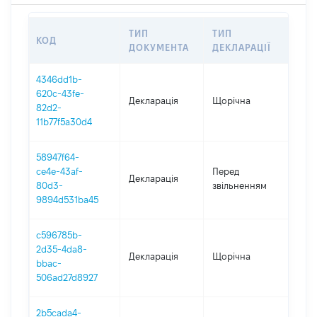
ТИП
ТИП
КОД
ПЕР
ДОКУМЕНТА
ДЕКЛАРАЦІЇ
4346dd1b-
620c-43fe-
Декларація
Щорічна
2021
82d2-
11b77f5a30d4
58947f64-
01.0
ce4e-43af-
Перед
Декларація
-
80d3-
звільненням
29.0
9894d531ba45
c596785b-
2d35-4da8-
Декларація
Щорічна
202
bbac-
506ad27d8927
2b5cada4-