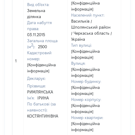
[Конфіденційна
Вид об'єкта:
інформація]
Земельна
Населений пункт:
ділянка
Васильків /
Дата набуття
Шполянський район
права:
/ Черкаська область /
03.11.2015
Україна
Загальна площа
2
Тип вулиці:
(м
):
2500
[Конфіденційна
Кадастровий
інформація]
[Не
номер:
1
Вулиця:
відом
[Конфіденційна
[Конфіденційна
інформація]
інформація]
Декларує:
Номер будинку:
Прізвище:
[Конфіденційна
РИМЛЯНСЬКА
інформація]
Ім'я:
ІРИНА
Номер корпусу:
По батькові (за
[Конфіденційна
наявності):
інформація]
КОСТЯНТИНІВНА
Номер квартири:
[Конфіденційна
інформація]