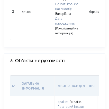
По батькові (за
наявності):
3
дочка
Україна
Валеріївна
Дата
народження:
[Конфіденційна
інформація]
3. Об'єкти нерухомості
ВАРТ
ЗАГАЛЬНА
№
МІСЦЕЗНАХОДЖЕННЯ
НА Д
ІНФОРМАЦІЯ
НАБ
Країна:
Україна
Поштовий індекс: