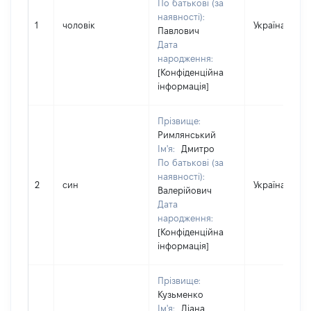
По батькові (за
наявності):
1
чоловік
Україна
Павлович
Дата
народження:
[Конфіденційна
інформація]
Прізвище:
Римлянський
Ім'я:
Дмитро
По батькові (за
наявності):
2
син
Україна
Валерійович
Дата
народження:
[Конфіденційна
інформація]
Прізвище:
Кузьменко
Ім'я:
Діана