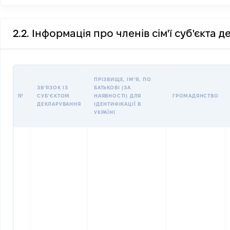
2.2. Інформація про членів сім'ї суб'єкта 
ПРІЗВИЩЕ, ІМʼЯ, ПО
ЗВʼЯЗОК ІЗ
БАТЬКОВІ (ЗА
№
СУБʼЄКТОМ
НАЯВНОСТІ) ДЛЯ
ГРОМАДЯНСТВО
ДЕКЛАРУВАННЯ
ІДЕНТИФІКАЦІЇ В
УКРАЇНІ