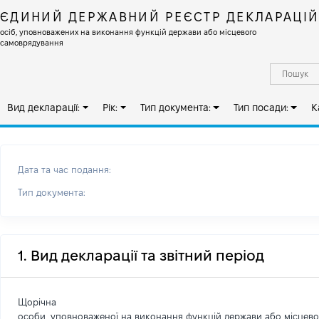
ЄДИНИЙ ДЕРЖАВНИЙ РЕЄСТР ДЕКЛАРАЦІ
осіб, уповноважених на виконання функцій держави або місцевого
самоврядування
Вид декларації:
Рік:
Тип документа:
Тип посади:
К
Дата та час подання:
Тип документа:
1. Вид декларації та звітний період
Щорічна
особи, уповноваженої на виконання функцій держави або місцев