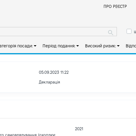
Й
ПРО РЕЄСТР
ш
атегорія посади:
Період подання:
Високий ризик:
Відп
05.09.2023 11:22
Декларація
2021
ого самоврядування (охоплює