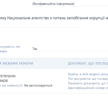
[Конфіденційна інформація]
ку Національне агентство з питань запобігання корупції 
окументи, які
Так
ржави
 ЗА МЕЖАМИ УКРАЇНИ
ДОКУМЕНТ, ЩО ПОСВІ
Країна, в якій видано док
PETRYSHYN
Тип документа, що посвід
ANDR
Реквізити документа, що 
 (за наявності):
Не застосовується
Ідентифікаційний номер (з