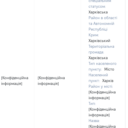
спеціальним
статусом:
Харківська
Район в області
та Автономній
Республіці
Крим:
Харківський
Територіальна
громада:
Харківська
Тип населеного
пункту:
Місто
Населений
[Конфіденційна
[Конфіденційна
пункт:
Харків
інформація]
інформація]
Район у місті:
[Конфіденційна
інформація]
Тип:
[Конфіденційна
інформація]
Назва:
[Конфіденційна