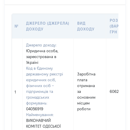
РОЗМІР
ДЖЕРЕЛО (ДЖЕРЕЛА)
ВИД
№
(ВАРТІСТЬ
ДОХОДУ
ДОХОДУ
ГРН
Джерело доходу:
Юридична особа,
зареєстрована в
Україні
Код в Єдиному
державному реєстрі
Заробітна
юридичних осіб,
плата
фізичних осіб –
отримана
підприємців та
за
606245
1
громадських
основним
формувань:
місцем
04056919
роботи
Найменування:
ВИКОНАВЧИЙ
КОМІТЕТ ОДЕСЬКОЇ