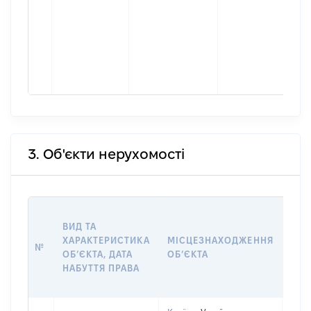
3. Об'єкти нерухомості
ВАР
ВИД ТА
ДАТ
ХАРАКТЕРИСТИКА
МІСЦЕЗНАХОДЖЕННЯ
ПРА
№
ОБʼЄКТА, ДАТА
ОБʼЄКТА
ОС
НАБУТТЯ ПРАВА
ГР
ОЦІ