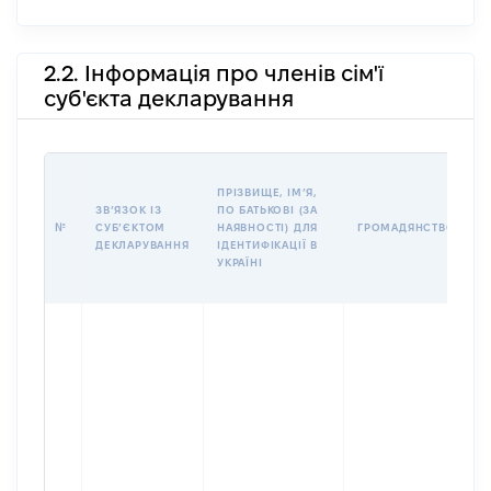
2.2. Інформація про членів сім'ї
суб'єкта декларування
П
ПРІЗВИЩЕ, ІМʼЯ,
Б
ЗВʼЯЗОК ІЗ
ПО БАТЬКОВІ (ЗА
І
№
СУБʼЄКТОМ
НАЯВНОСТІ) ДЛЯ
ГРОМАДЯНСТВО
М
ДЕКЛАРУВАННЯ
ІДЕНТИФІКАЦІЇ В
УКРАЇНІ