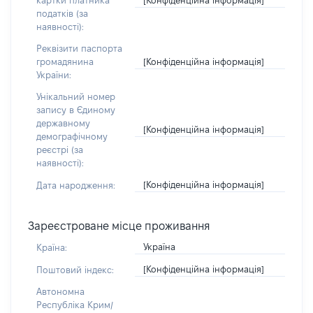
картки платника
податків (за
наявності):
Реквізити паспорта
[Конфіденційна інформація]
громадянина
України:
Унікальний номер
запису в Єдиному
державному
[Конфіденційна інформація]
демографічному
реєстрі (за
наявності):
[Конфіденційна інформація]
Дата народження:
Зареєстроване місце проживання
Україна
Країна:
[Конфіденційна інформація]
Поштовий індекс:
Автономна
Республіка Крим/