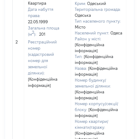
Квартира
Крим:
Одеський
Дата набуття
Територіальна громада:
Одеська
права:
Тип населеного пункту:
22.05.1999
Місто
Загальна площа
2
Населений пункт:
Одеса
(м
):
201
[Не
Район у місті:
2
Реєстраційний
заст
[Конфіденційна
номер
інформація]
(кадастровий
Тип:
[Конфіденційна
номер для
інформація]
земельної
Назва:
[Конфіденційна
ділянки):
інформація]
[Конфіденційна
Номер будинку/
інформація]
земельної ділянки:
[Конфіденційна
інформація]
Номер корпусу/секції/
блоку:
[Конфіденційна
інформація]
Номер квартири/
кімнати/гаражу:
[Конфіденційна