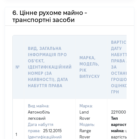
6. Цінне рухоме майно -
транспортні засоби
ВАРТІСТЬ Н
ВИД, ЗАГАЛЬНА
ДАТУ
ІНФОРМАЦІЯ ПРО
НАБУТТЯ
МАРКА,
ОБʼЄКТ,
ПРАВА АБО
МОДЕЛЬ,
№
ІДЕНТИФІКАЦІЙНИЙ
ЗА
РІК
НОМЕР (ЗА
ОСТАННЬО
ВИПУСКУ
НАЯВНОСТІ), ДАТА
ГРОШОВОЮ
НАБУТТЯ ПРАВА
ОЦІНКОЮ,
ГРН
Вид майна:
Марка:
Автомобіль
Land
2211000
легковий
Rover
Тип
Дата набуття
Модель:
вартості
права:
25.12.2015
Range
майна:
це
1
Ідентифікаційний
Rover
вартість на