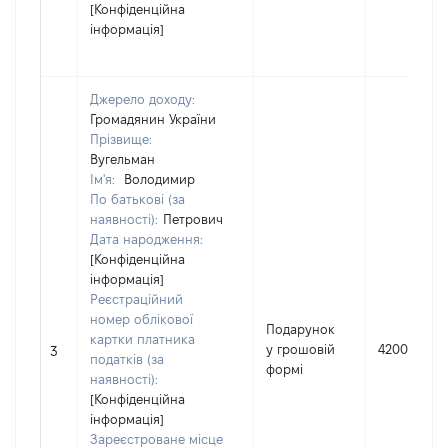
[Конфіденційна
інформація]
Джерело доходу:
Громадянин України
Прізвище:
Вугельман
Ім'я:
Володимир
По батькові (за
наявності):
Петрович
Дата народження:
[Конфіденційна
інформація]
Реєстраційний
номер облікової
Подарунок
картки платника
у грошовій
420000
3
податків (за
формі
наявності):
[Конфіденційна
інформація]
Зареєстроване місце