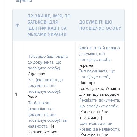
держави
ПРІЗВИЩЕ, ІМ’Я, ПО
БАТЬКОВІ ДЛЯ
ДОКУМЕНТ, ЩО
№
ІДЕНТИФІКАЦІЇ ЗА
ПОСВІДЧУЄ ОСОБУ
МЕЖАМИ УКРАЇНИ
Країна, в якій видано
документ, що
Прізвище (відповідно
посвідчує особу:
до документа, що
Україна
посвідчує особу):
Тип документа, що
Vugelman
посвідчує особу:
Ім’я (відповідно до
Паспорт
документа, що
громадянина України
посвідчує особу):
1
для виїзду за кордон
Pavlo
Реквізити документа,
По батькові
що посвідчує особу:
(відповідно до
[Конфіденційна
документа, що
інформація]
посвідчує особу) (за
Ідентифікаційний
наявності):
Не
номер (за наявності):
застосовується
[Конфіденційна