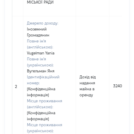
МІСЬКОЇ РАДИ
Джерело доходу:
Іноземний
Громадянин
Повне ім'я
(англійською):
Vugelman Yania
Повне ім'я
(українською):
Вугельман Яня
Ідентифікаційний
Дохід від
номер:
надання
324000
2
[Конфіденційна
майна в
інформація]
оренду
Місце проживання
(англійською):
[Конфіденційна
інформація]
Місце проживання
(українською):