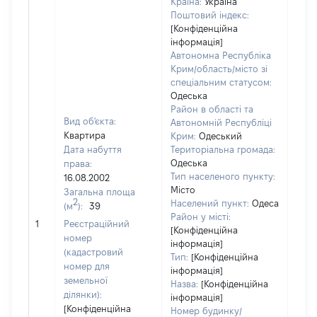
Країна:
Україна
Поштовий індекс:
[Конфіденційна
інформація]
Автономна Республіка
Крим/область/місто зі
спеціальним статусом:
Одеська
Район в області та
Вид об'єкта:
Автономній Республіці
Квартира
Крим:
Одеський
Дата набуття
Територіальна громада:
Одеська
права:
Тип населеного пункту:
16.08.2002
Місто
Загальна площа
7305
2
Населений пункт:
Одеса
(м
):
39
Тип 
Район у місті:
обʼє
1
Реєстраційний
[Конфіденційна
варт
номер
інформація]
набу
(кадастровий
Тип:
[Конфіденційна
номер для
інформація]
земельної
Назва:
[Конфіденційна
ділянки):
інформація]
[Конфіденційна
Номер будинку/