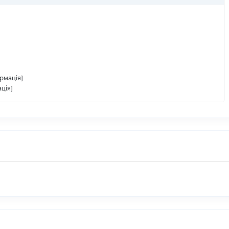
рмація]
ція]