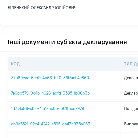
БІЛЕНЬКИЙ ОЛЕКСАНДР ЮРІЙОВИЧ
Інші документи суб'єкта декларування
КОД
ТИП 
37b89eaa-6cd9-4b66-bff0-36f7ac54e860
Деклар
7e0db579-0c4b-4626-adfd-358511b06b3b
Деклар
1d7c4a86-cf5e-4fa1-bc05-c97ffbcd7979
Повідо
cb9a5521-92c4-4242-a595-da43c935a063
Виправ