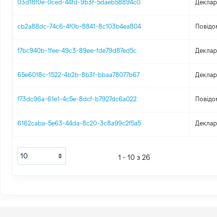
03d18f0e-0ced-44fd-9b3f-5daeb58894c0
Деклар
cb2a88dc-74c6-4f0b-8841-8c103b4ea804
Повідо
f7bc940b-1fee-49c3-89ee-fde79d87ed5c
Деклар
65e6018c-1522-4b2b-8b3f-bbaa78077b67
Деклар
f73dc96a-61e1-4c5e-8dcf-b7927dc6a022
Повідо
6162caba-5e63-44da-8c20-3c8a99c2f5a5
Деклар
1 - 10 з 26