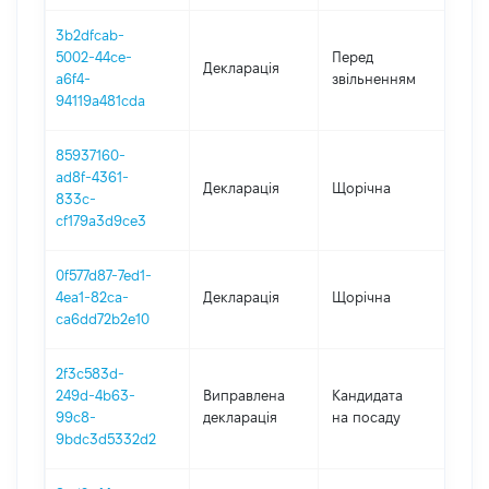
3b2dfcab-
01.0
5002-44ce-
Перед
Декларація
-
a6f4-
звільненням
07.
94119a481cda
85937160-
ad8f-4361-
Декларація
Щорічна
202
833c-
cf179a3d9ce3
0f577d87-7ed1-
4ea1-82ca-
Декларація
Щорічна
201
ca6dd72b2e10
2f3c583d-
249d-4b63-
Виправлена
Кандидата
201
99c8-
декларація
на посаду
9bdc3d5332d2