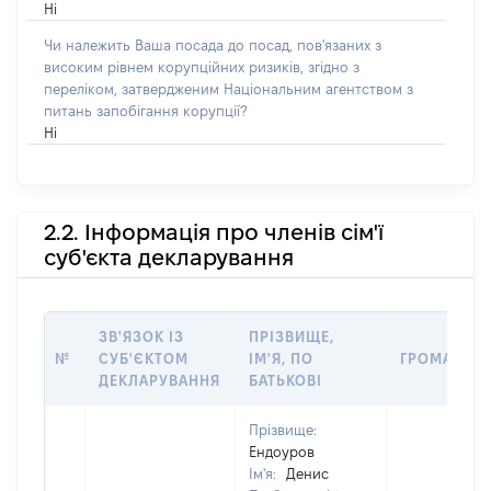
Ні
Чи належить Ваша посада до посад, пов'язаних з
високим рівнем корупційних ризиків, згідно з
переліком, затвердженим Національним агентством з
питань запобігання корупції?
Ні
2.2. Інформація про членів сім'ї
суб'єкта декларування
ЗВ'ЯЗОК ІЗ
ПРІЗВИЩЕ,
№
СУБ'ЄКТОМ
ІМ'Я, ПО
ГРОМАДЯН
ДЕКЛАРУВАННЯ
БАТЬКОВІ
Прізвище:
Ендоуров
Ім'я:
Денис