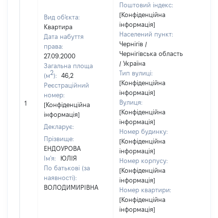
Поштовий індекс:
[Конфіденційна
Вид об'єкта:
інформація]
Квартира
Населений пункт:
Дата набуття
Чернігів /
права:
Чернігівська область
27.09.2000
/ Україна
Загальна площа
2
Тип вулиці:
(м
):
46,2
[Конфіденційна
Реєстраційний
інформація]
номер:
[Не
Вулиця:
1
[Конфіденційна
від
[Конфіденційна
інформація]
інформація]
Декларує:
Номер будинку:
Прізвище:
[Конфіденційна
ЕНДОУРОВА
інформація]
Ім'я:
ЮЛІЯ
Номер корпусу:
По батькові (за
[Конфіденційна
наявності):
інформація]
ВОЛОДИМИРІВНА
Номер квартири:
[Конфіденційна
інформація]