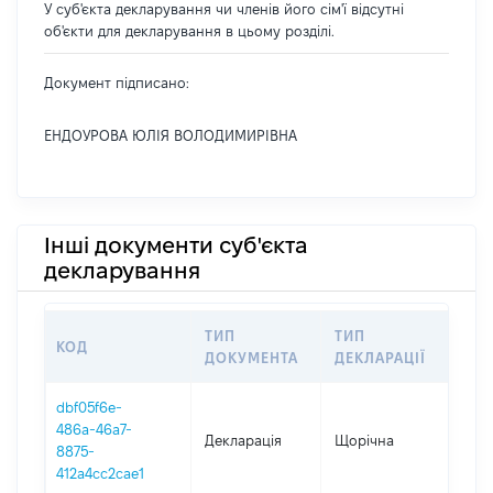
У суб'єкта декларування чи членів його сім'ї відсутні
об'єкти для декларування в цьому розділі.
Документ підписано:
ЕНДОУРОВА ЮЛІЯ ВОЛОДИМИРІВНА
Інші документи суб'єкта
декларування
ТИП
ТИП
КОД
ПЕ
ДОКУМЕНТА
ДЕКЛАРАЦІЇ
dbf05f6e-
486a-46a7-
Декларація
Щорічна
202
8875-
412a4cc2cae1