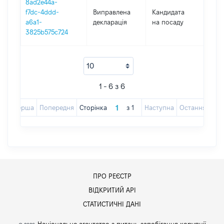
8ad2e44a-
f7dc-4ddd-
Виправлена
Кандидата
201
a6a1-
декларація
на посаду
3825b575c724
1 - 6 з 6
Перша
Попередня
Сторінка
з
1
Наступна
Остання
ПРО РЕЄСТР
ВІДКРИТИЙ АРІ
СТАТИСТИЧНІ ДАНІ