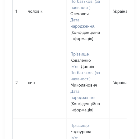
По батькові (за
наявності):
1
чоловік
Україна
Олегович
Дата
народження:
[Конфіденційна
інформація]
Прізвище:
Коваленко
Ім'я:
Даниіл
По батькові (за
наявності):
2
син
Україна
Миколайович
Дата
народження:
[Конфіденційна
інформація]
Прізвище:
Ендоурова
Ім'я: