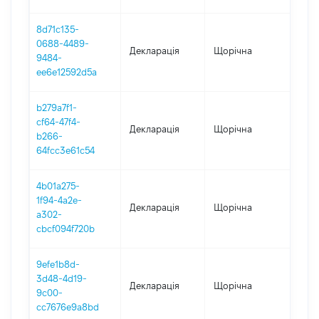
8d71c135-
0688-4489-
Декларація
Щорічна
202
9484-
ee6e12592d5a
b279a7f1-
cf64-47f4-
Декларація
Щорічна
202
b266-
64fcc3e61c54
4b01a275-
1f94-4a2e-
Декларація
Щорічна
2021
a302-
cbcf094f720b
9efe1b8d-
3d48-4d19-
Декларація
Щорічна
202
9c00-
cc7676e9a8bd