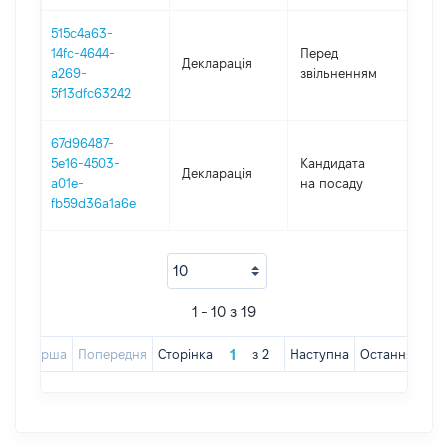
515c4a63-
01.0
14fc-4644-
Перед
Декларація
-
a269-
звільненням
04.1
5f13dfc63242
67d96487-
5e16-4503-
Кандидата
Декларація
2019
a01e-
на посаду
fb59d36a1a6e
1 - 10 з 19
Перша
Попередня
Сторінка
з
2
Наступна
Остання