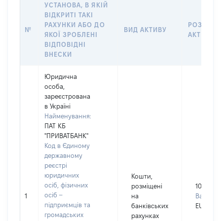
УСТАНОВА, В ЯКІЙ
ВІДКРИТІ ТАКІ
РАХУНКИ АБО ДО
РОЗМІР
№
ВИД АКТИВУ
ЯКОЇ ЗРОБЛЕНІ
АКТИВУ
ВІДПОВІДНІ
ВНЕСКИ
Юридична
особа,
зареєстрована
в Україні
Найменування:
ПАТ КБ
"ПРИВАТБАНК"
Код в Єдиному
державному
реєстрі
юридичних
Кошти,
осіб, фізичних
розміщені
10004
осіб –
1
на
Валюта:
підприємців та
банківських
EUR
громадських
рахунках