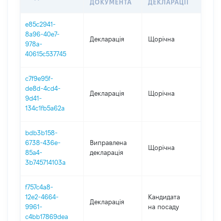
ДОКУМЕНТА
ДЕКЛАРАЦІЇ
e85c2941-
8a96-40e7-
Декларація
Щорічна
202
978a-
40615c537745
c7f9e95f-
de8d-4cd4-
Декларація
Щорічна
202
9d41-
134c1fb5a62a
bdb3b158-
6738-436e-
Виправлена
Щорічна
202
85a4-
декларація
3b745714103a
f757c4a8-
12e2-4664-
Кандидата
Декларація
202
9961-
на посаду
c4bb17869dea