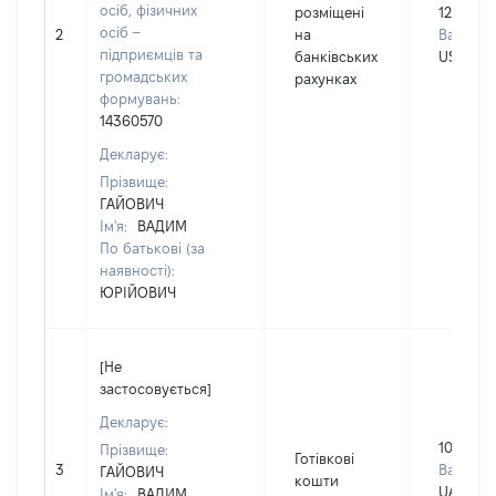
осіб, фізичних
розміщені
12506
осіб –
2
на
Валюта:
підприємців та
банківських
USD
громадських
рахунках
формувань:
14360570
Декларує:
Прізвище:
ГАЙОВИЧ
Ім'я:
ВАДИМ
По батькові (за
наявності):
ЮРІЙОВИЧ
[Не
застосовується]
Декларує:
100000
Прізвище:
Готівкові
3
Валюта:
ГАЙОВИЧ
кошти
UAH
Ім'я:
ВАДИМ