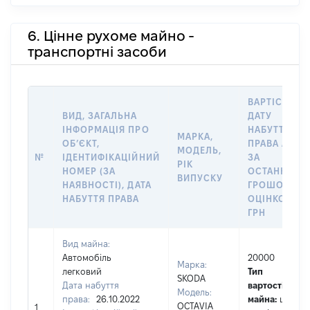
6. Цінне рухоме майно -
транспортні засоби
ВАРТІСТЬ Н
ВИД, ЗАГАЛЬНА
ДАТУ
ІНФОРМАЦІЯ ПРО
НАБУТТЯ
МАРКА,
ОБʼЄКТ,
ПРАВА АБО
МОДЕЛЬ,
№
ІДЕНТИФІКАЦІЙНИЙ
ЗА
РІК
НОМЕР (ЗА
ОСТАННЬО
ВИПУСКУ
НАЯВНОСТІ), ДАТА
ГРОШОВОЮ
НАБУТТЯ ПРАВА
ОЦІНКОЮ,
ГРН
Вид майна:
Автомобіль
20000
Марка:
легковий
Тип
SKODA
Дата набуття
вартості
Модель:
права:
26.10.2022
майна:
це
OCTAVIA
1