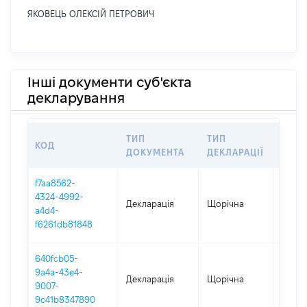
ЯКОВЕЦЬ ОЛЕКСІЙ ПЕТРОВИЧ
Інші документи суб'єкта
декларування
ТИП
ТИП
КОД
ПЕРІ
ДОКУМЕНТА
ДЕКЛАРАЦІЇ
f7aa8562-
4324-4992-
Декларація
Щорічна
2025
a4d4-
f6261db81848
640fcb05-
9a4a-43e4-
Декларація
Щорічна
2024
9007-
9c41b8347890