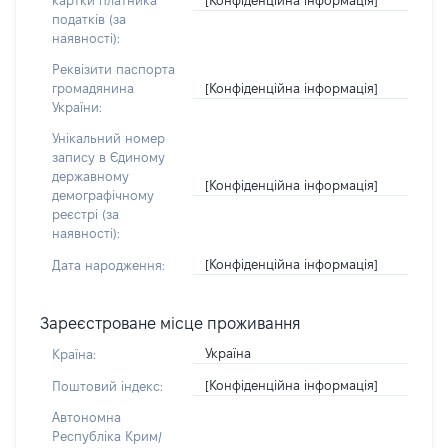
картки платника
податків (за
наявності):
Реквізити паспорта
[Конфіденційна інформація]
громадянина
України:
Унікальний номер
запису в Єдиному
державному
[Конфіденційна інформація]
демографічному
реєстрі (за
наявності):
[Конфіденційна інформація]
Дата народження:
Зареєстроване місце проживання
Україна
Країна:
[Конфіденційна інформація]
Поштовий індекс:
Автономна
Республіка Крим/