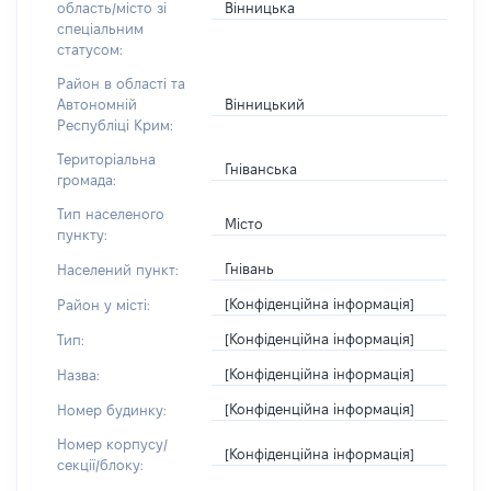
Вінницька
область/місто зі
спеціальним
статусом:
Район в області та
Вінницький
Автономній
Республіці Крим:
Територіальна
Гніванська
громада:
Тип населеного
Місто
пункту:
Гнівань
Населений пункт:
[Конфіденційна інформація]
Район у місті:
[Конфіденційна інформація]
Тип:
[Конфіденційна інформація]
Назва:
[Конфіденційна інформація]
Номер будинку:
Номер корпусу/
[Конфіденційна інформація]
секції/блоку: