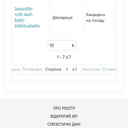
2eabb93b-
1c53-4ed7-
Кандидата
Декларація
2020
8d92-
на посаду
23802ce8a69c
1 - 7 з 7
Перша
Попередня
Сторінка
з
1
Наступна
Остання
ПРО РЕЄСТР
ВІДКРИТИЙ АРІ
СТАТИСТИЧНІ ДАНІ