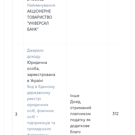
Найменування:
АКЦІОНЕРНЕ
ТОВАРИСТВО
"УНІВЕРСАЛ
БАНК"
Джерело
доходу:
Юридична
особа,
зареєстрована
в Україні
Код в Єдиному
державному
Інше
реєстрі
Дохід,
юридичних
отриманий
осіб, фізичних
платником
312
3
осіб –
податку як
підприємців та
додаткове
громадських
благо
формувань: