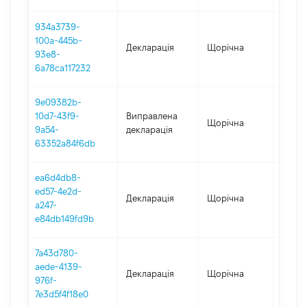
934a3739-
100a-445b-
Декларація
Щорічна
2023
93e8-
6a78ca117232
9e09382b-
10d7-43f9-
Виправлена
Щорічна
2021
9a54-
декларація
63352a84f6db
ea6d4db8-
ed57-4e2d-
Декларація
Щорічна
2022
a247-
e84db149fd9b
7a43d780-
aede-4139-
Декларація
Щорічна
2021
976f-
7e3d5f4f18e0