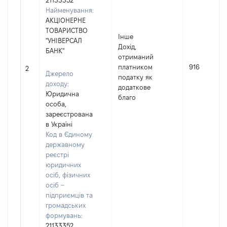
21133352
Найменування:
АКЦІОНЕРНЕ
ТОВАРИСТВО
Інше
"УНІВЕРСАЛ
Дохід,
БАНК"
отриманий
платником
916
2
Джерело
податку як
доходу:
додаткове
Юридична
благо
особа,
зареєстрована
в Україні
Код в Єдиному
державному
реєстрі
юридичних
осіб, фізичних
осіб –
підприємців та
громадських
формувань:
21133352