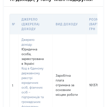
ДЖЕРЕЛО
РОЗМІР
№
(ДЖЕРЕЛА)
ВИД ДОХОДУ
(ВАРТІСТЬ)
ДОХОДУ
ГРН
Джерело
доходу:
Юридична
особа,
зареєстрована
в Україні
Код в Єдиному
державному
Заробітна
реєстрі
плата
юридичних
отримана за
161378
1
осіб, фізичних
основним
осіб –
місцем роботи
підприємців та
громадських
формувань: