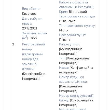
Район в області та
Автономній Республіці
Вид об'єкта:
Крим:
Вінницький
Квартира
Територіальна громада:
Дата набуття
Гніванська
права:
Тип населеного пункту:
20.12.2021
Місто
Загальна площа
Населений пункт:
2
(м
):
65.2
Гнівань
[Не
2
Реєстраційний
Район у місті:
заст
[Конфіденційна
номер
інформація]
(кадастровий
Тип:
[Конфіденційна
номер для
інформація]
земельної
Назва:
[Конфіденційна
ділянки):
інформація]
[Конфіденційна
Номер будинку/
інформація]
земельної ділянки:
[Конфіденційна
інформація]
Номер корпусу/секції/
блоку:
[Конфіденційна
інформація]
Номер квартири/