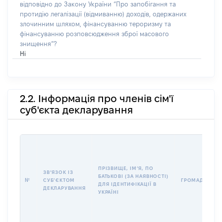
відповідно до Закону України “Про запобігання та
протидію легалізації (відмиванню) доходів, одержаних
злочинним шляхом, фінансуванню тероризму та
фінансуванню розповсюдження зброї масового
знищення”?
Ні
2.2. Інформація про членів сім'ї
суб'єкта декларування
ПРІЗВИЩЕ, ІМʼЯ, ПО
ЗВʼЯЗОК ІЗ
БАТЬКОВІ (ЗА НАЯВНОСТІ)
№
СУБʼЄКТОМ
ГРОМАДЯНСТВ
ДЛЯ ІДЕНТИФІКАЦІЇ В
ДЕКЛАРУВАННЯ
УКРАЇНІ