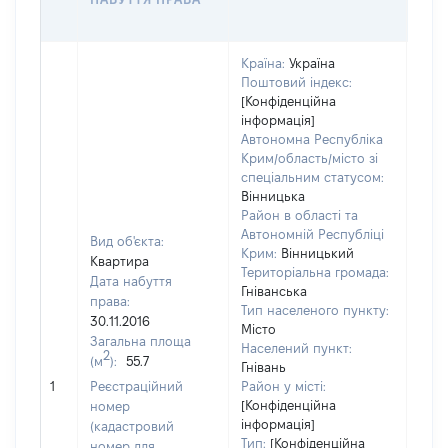
ОЦІ
Країна:
Україна
Поштовий індекс:
[Конфіденційна
інформація]
Автономна Республіка
Крим/область/місто зі
спеціальним статусом:
Вінницька
Район в області та
Автономній Республіці
Вид об'єкта:
Крим:
Вінницький
Квартира
Територіальна громада:
Дата набуття
Гніванська
права:
Тип населеного пункту:
30.11.2016
Місто
Загальна площа
Населений пункт:
2
(м
):
55.7
Гнівань
[Не
1
Реєстраційний
Район у місті:
заст
[Конфіденційна
номер
інформація]
(кадастровий
Тип:
[Конфіденційна
номер для