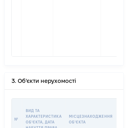
3. Об'єкти нерухомості
ВАР
ВИД ТА
ДАТ
ХАРАКТЕРИСТИКА
МІСЦЕЗНАХОДЖЕННЯ
ПРА
№
ОБʼЄКТА, ДАТА
ОБʼЄКТА
ОС
НАБУТТЯ ПРАВА
ГР