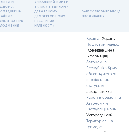
ЕКВІЗИТИ
УНІКАЛЬНИЙ НОМЕР
АСПОРТА
ЗАПИСУ В ЄДИНОМУ
РОМАДЯНИНА
ДЕРЖАВНОМУ
ЗАРЕЄСТРОВАНЕ МІСЦЕ
РАЇНИ /
ДЕМОГРАФІЧНОМУ
ПРОЖИВАННЯ
ВІДОЦТВО ПРО
РЕЄСТРІ (ЗА
АРОДЖЕННЯ
НАЯВНОСТІ)
Країна:
Україна
Поштовий індекс:
[Конфіденційна
інформація]
Автономна
Республіка Крим/
область/місто зі
спеціальним
статусом:
Закарпатська
Район в області та
Автономній
Республіці Крим:
Ужгородський
Територіальна
громада: