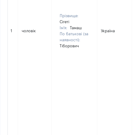
Прізвище:
Сігеті
Ім'я:
Тамаш
1
чоловік
Україна
По батькові (за
наявності):
Тіборович