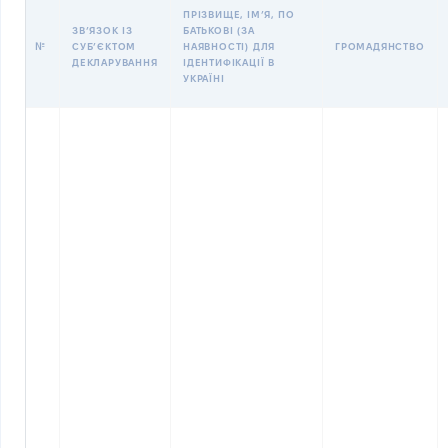
ПРІЗВИЩЕ, ІМʼЯ, ПО
ЗВʼЯЗОК ІЗ
БАТЬКОВІ (ЗА
№
СУБʼЄКТОМ
НАЯВНОСТІ) ДЛЯ
ГРОМАДЯНСТВО
ДЕКЛАРУВАННЯ
ІДЕНТИФІКАЦІЇ В
УКРАЇНІ