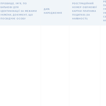
Р
ПРІЗВИЩЕ, ІМʼЯ, ПО
РЕЄСТРАЦІЙНИЙ
П
БАТЬКОВІ ДЛЯ
НОМЕР ОБЛІКОВОЇ
ДАТА
Г
ІДЕНТИФІКАЦІЇ ЗА МЕЖАМИ
КАРТКИ ПЛАТНИКА
НАРОДЖЕННЯ
УК
УКРАЇНИ, ДОКУМЕНТ, ЩО
ПОДАТКІВ (ЗА
С
ПОСВІДЧУЄ ОСОБУ
НАЯВНОСТІ)
Н