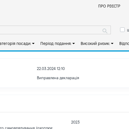
Й
ПРО РЕЄСТР
ш
атегорія посади:
Період подання:
Високий ризик:
Відп
22.03.2024 12:10
Виправлена декларація
2023
ого самоврядування (охоплює