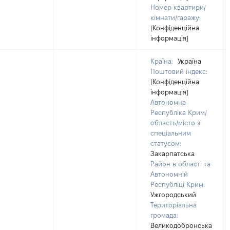
Номер квартири/
кімнати/гаражу:
[Конфіденційна
інформація]
Країна:
Україна
Поштовий індекс:
[Конфіденційна
інформація]
Автономна
Республіка Крим/
область/місто зі
спеціальним
статусом:
Закарпатська
Район в області та
Автономній
Республіці Крим:
Ужгородський
Територіальна
громада:
Великодобронська