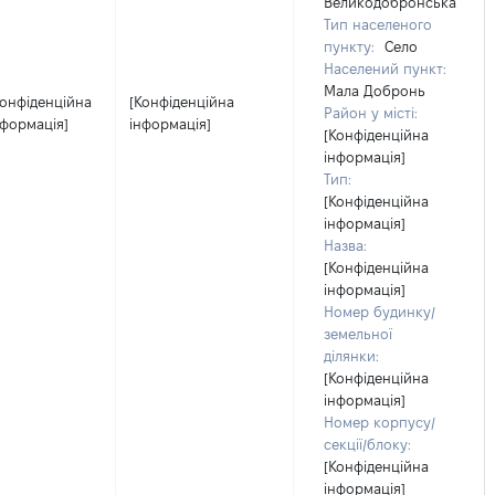
Великодобронська
Тип населеного
пункту:
Село
Населений пункт:
Мала Добронь
Конфіденційна
[Конфіденційна
Район у місті:
нформація]
інформація]
[Конфіденційна
інформація]
Тип:
[Конфіденційна
інформація]
Назва:
[Конфіденційна
інформація]
Номер будинку/
земельної
ділянки:
[Конфіденційна
інформація]
Номер корпусу/
секції/блоку:
[Конфіденційна
інформація]