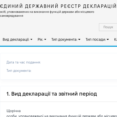
ЄДИНИЙ ДЕРЖАВНИЙ РЕЄСТР ДЕКЛАРАЦІ
осіб, уповноважених на виконання функцій держави або місцевого
самоврядування
Вид декларації:
Рік:
Тип документа:
Тип посади:
К
Дата та час подання:
Тип документа:
1. Вид декларації та звітний період
Щорічна
особи, уповноваженої на виконання функцій держави або місцев