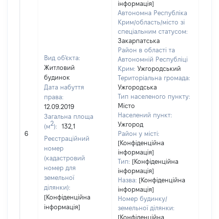
інформація]
Автономна Республіка
Крим/область/місто зі
спеціальним статусом:
Закарпатська
Район в області та
Вид об'єкта:
Автономній Республіці
Житловий
Крим:
Ужгородський
будинок
Територіальна громада:
Дата набуття
Ужгородська
Тип населеного пункту:
права:
Місто
12.09.2019
1100
Населений пункт:
Загальна площа
Тип 
2
Ужгород
(м
):
132,1
обʼє
6
Район у місті:
Реєстраційний
варт
[Конфіденційна
номер
інформація]
набу
(кадастровий
Тип:
[Конфіденційна
номер для
інформація]
земельної
Назва:
[Конфіденційна
ділянки):
інформація]
[Конфіденційна
Номер будинку/
інформація]
земельної ділянки:
[Конфіденційна