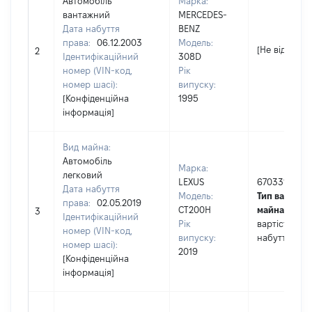
Автомобіль
Марка:
вантажний
MERCEDES-
Дата набуття
BENZ
права:
06.12.2003
Модель:
[Не відомо]
2
Ідентифікаційний
308D
номер (VIN-код,
Рік
номер шасі):
випуску:
[Конфіденційна
1995
інформація]
Вид майна:
Автомобіль
Марка:
легковий
LEXUS
670331
Дата набуття
Модель:
Тип вартості
права:
02.05.2019
CT200H
майна:
це
3
Ідентифікаційний
Рік
вартість на 
номер (VIN-код,
випуску:
набуття пра
номер шасі):
2019
[Конфіденційна
інформація]