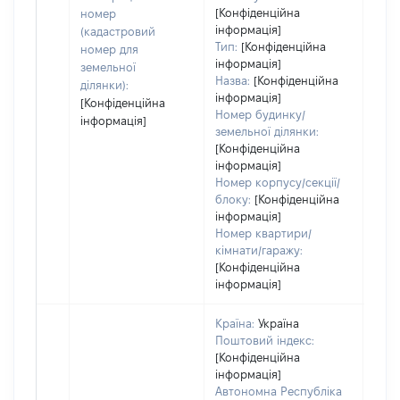
варт
[Конфіденційна
номер
інформація]
набу
(кадастровий
Тип:
[Конфіденційна
номер для
інформація]
земельної
Назва:
[Конфіденційна
ділянки):
інформація]
[Конфіденційна
Номер будинку/
інформація]
земельної ділянки:
[Конфіденційна
інформація]
Номер корпусу/секції/
блоку:
[Конфіденційна
інформація]
Номер квартири/
кімнати/гаражу:
[Конфіденційна
інформація]
Країна:
Україна
Поштовий індекс:
[Конфіденційна
інформація]
Автономна Республіка