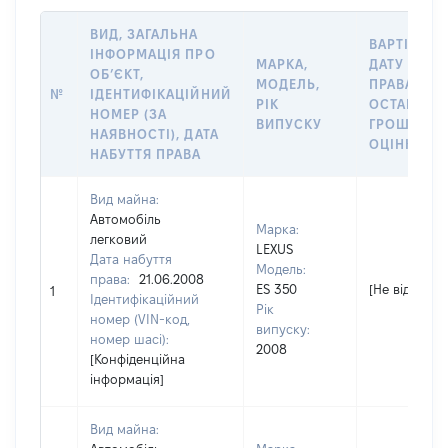
ВИД, ЗАГАЛЬНА
ВАРТІСТЬ 
ІНФОРМАЦІЯ ПРО
МАРКА,
ДАТУ НАБУ
ОБʼЄКТ,
МОДЕЛЬ,
ПРАВА АБО
№
ІДЕНТИФІКАЦІЙНИЙ
РІК
ОСТАННЬ
НОМЕР (ЗА
ВИПУСКУ
ГРОШОВО
НАЯВНОСТІ), ДАТА
ОЦІНКОЮ, 
НАБУТТЯ ПРАВА
Вид майна:
Автомобіль
Марка:
легковий
LEXUS
Дата набуття
Модель:
права:
21.06.2008
ES 350
[Не відомо]
1
Ідентифікаційний
Рік
номер (VIN-код,
випуску:
номер шасі):
2008
[Конфіденційна
інформація]
Вид майна: