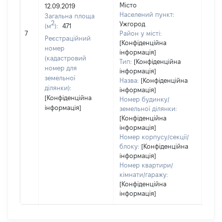
Місто
12.09.2019
400
Населений пункт:
Загальна площа
Тип 
2
Ужгород
(м
):
471
обʼє
7
Район у місті:
Реєстраційний
варт
[Конфіденційна
номер
інформація]
набу
(кадастровий
Тип:
[Конфіденційна
номер для
інформація]
земельної
Назва:
[Конфіденційна
ділянки):
інформація]
[Конфіденційна
Номер будинку/
інформація]
земельної ділянки:
[Конфіденційна
інформація]
Номер корпусу/секції/
блоку:
[Конфіденційна
інформація]
Номер квартири/
кімнати/гаражу:
[Конфіденційна
інформація]