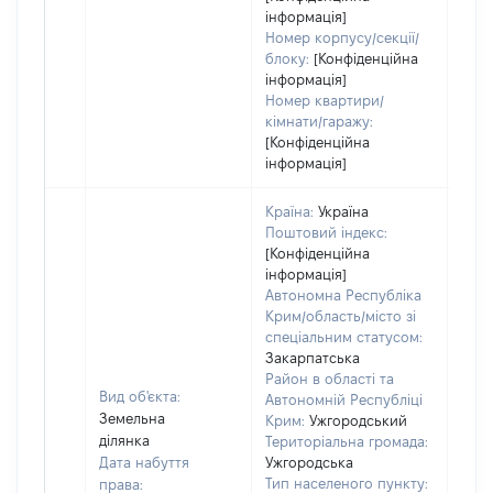
інформація]
Номер корпусу/секції/
блоку:
[Конфіденційна
інформація]
Номер квартири/
кімнати/гаражу:
[Конфіденційна
інформація]
Країна:
Україна
Поштовий індекс:
[Конфіденційна
інформація]
Автономна Республіка
Крим/область/місто зі
спеціальним статусом:
Закарпатська
Район в області та
Вид об'єкта:
Автономній Республіці
Земельна
Крим:
Ужгородський
ділянка
Територіальна громада:
Дата набуття
Ужгородська
Тип населеного пункту:
права: