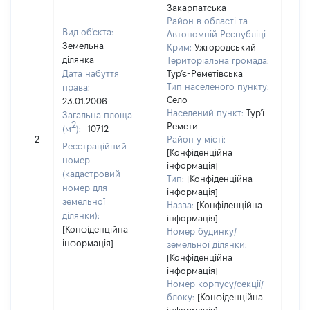
Закарпатська
Район в області та
Вид об'єкта:
Автономній Республіці
Земельна
Крим:
Ужгородський
ділянка
Територіальна громада:
Дата набуття
Тур’є-Реметівська
Тип населеного пункту:
права:
Село
23.01.2006
Населений пункт:
Тур’ї
Загальна площа
2
Ремети
(м
):
10712
[Не
2
Район у місті:
заст
Реєстраційний
[Конфіденційна
номер
інформація]
(кадастровий
Тип:
[Конфіденційна
номер для
інформація]
земельної
Назва:
[Конфіденційна
ділянки):
інформація]
[Конфіденційна
Номер будинку/
інформація]
земельної ділянки:
[Конфіденційна
інформація]
Номер корпусу/секції/
блоку:
[Конфіденційна