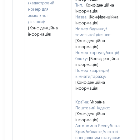
(кадастровий
Тип:
[Конфіденційна
номер для
інформація]
земельної
Назва:
[Конфіденційна
ділянки):
інформація]
[Конфіденційна
Номер будинку/
інформація]
земельної ділянки:
[Конфіденційна
інформація]
Номер корпусу/секції/
блоку:
[Конфіденційна
інформація]
Номер квартири/
кімнати/гаражу:
[Конфіденційна
інформація]
Країна:
Україна
Поштовий індекс:
[Конфіденційна
інформація]
Автономна Республіка
Крим/область/місто зі
спеціальним статусом: