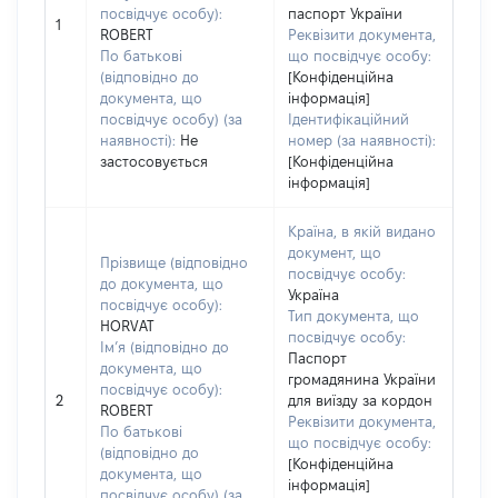
посвідчує особу):
паспорт України
1
ROBERT
Реквізити документа,
По батькові
що посвідчує особу:
(відповідно до
[Конфіденційна
документа, що
інформація]
посвідчує особу) (за
Ідентифікаційний
наявності):
Не
номер (за наявності):
застосовується
[Конфіденційна
інформація]
Країна, в якій видано
документ, що
Прізвище (відповідно
посвідчує особу:
до документа, що
Україна
посвідчує особу):
Тип документа, що
HORVAT
посвідчує особу:
Ім’я (відповідно до
Паспорт
документа, що
громадянина України
посвідчує особу):
2
для виїзду за кордон
ROBERT
Реквізити документа,
По батькові
що посвідчує особу:
(відповідно до
[Конфіденційна
документа, що
інформація]
посвідчує особу) (за