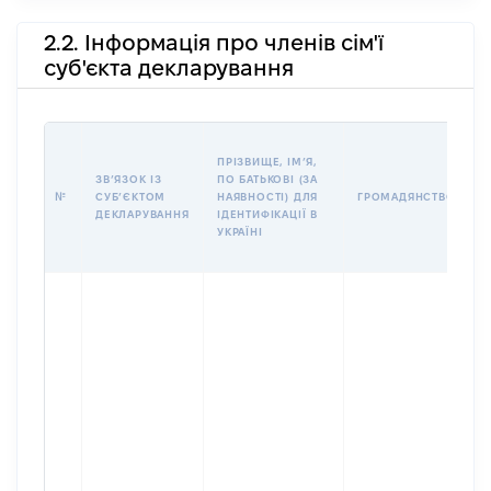
2.2. Інформація про членів сім'ї
суб'єкта декларування
П
ПРІЗВИЩЕ, ІМʼЯ,
Б
ЗВʼЯЗОК ІЗ
ПО БАТЬКОВІ (ЗА
І
№
СУБʼЄКТОМ
НАЯВНОСТІ) ДЛЯ
ГРОМАДЯНСТВО
М
ДЕКЛАРУВАННЯ
ІДЕНТИФІКАЦІЇ В
УКРАЇНІ