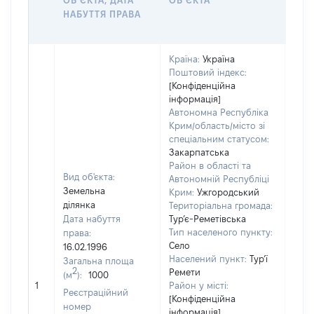
ОБʼЄКТА, ДАТА
ОБʼЄКТА
ОС
НАБУТТЯ ПРАВА
ГР
ОЦІ
Країна:
Україна
Поштовий індекс:
[Конфіденційна
інформація]
Автономна Республіка
Крим/область/місто зі
спеціальним статусом:
Закарпатська
Район в області та
Вид об'єкта:
Автономній Республіці
Земельна
Крим:
Ужгородський
ділянка
Територіальна громада:
Дата набуття
Тур’є-Реметівська
Тип населеного пункту:
права:
Село
16.02.1996
Населений пункт:
Тур’ї
Загальна площа
2
Ремети
(м
):
1000
[Не
1
Район у місті:
заст
Реєстраційний
[Конфіденційна
номер
інформація]