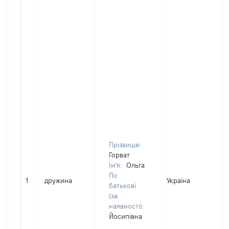
Прізвище:
Горват
Ім'я:
Ольга
По
1
дружина
Україна
батькові
(за
наявності):
Йосипівна