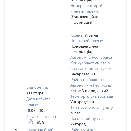
інформація]
Номер квартири/
кімнати/гаражу:
[Конфіденційна
інформація]
Країна:
Україна
Поштовий індекс:
[Конфіденційна
інформація]
Автономна Республіка
Крим/область/місто зі
спеціальним статусом:
Закарпатська
Район в області та
Автономній Республіці
Вид об'єкта:
Крим:
Ужгородський
Квартира
Територіальна громада:
Дата набуття
Ужгородська
права:
Тип населеного пункту:
16.06.2005
Місто
Загальна площа
1556
Населений пункт:
2
(м
):
65,9
Тип 
Ужгород
обʼє
3
Реєстраційний
Район у місті: