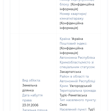
блоку:
[Конфіденційна
інформація]
Номер квартири/
кімнати/гаражу:
[Конфіденційна
інформація]
Країна:
Україна
Поштовий індекс:
[Конфіденційна
інформація]
Автономна Республіка
Крим/область/місто зі
спеціальним статусом:
Закарпатська
Район в області та
Вид об'єкта:
Автономній Республіці
Земельна
Крим:
Ужгородський
ділянка
Територіальна громада:
Дата набуття
Тур’є-Реметівська
Тип населеного пункту:
права:
Село
23.01.2006
Населений пункт:
Тур’ї
Загальна площа