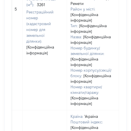
2
Ремети
(м
):
3261
[Не
5
Район у місті:
заст
Реєстраційний
[Конфіденційна
номер
інформація]
(кадастровий
Тип:
[Конфіденційна
номер для
інформація]
земельної
Назва:
[Конфіденційна
ділянки):
інформація]
[Конфіденційна
Номер будинку/
інформація]
земельної ділянки:
[Конфіденційна
інформація]
Номер корпусу/секції/
блоку:
[Конфіденційна
інформація]
Номер квартири/
кімнати/гаражу:
[Конфіденційна
інформація]
Країна:
Україна
Поштовий індекс:
[Конфіденційна