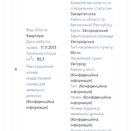
Крим/область/місто зі
спеціальним статусом:
Закарпатська
Район в області та
Автономній Республіці
Вид об'єкта:
Крим:
Ужгородський
Квартира
Територіальна громада:
Дата набуття
Ужгородська
Тип населеного пункту:
права:
11.11.2013
Місто
Загальна площа
150
2
Населений пункт:
(м
):
85,3
Тип 
Ужгород
Реєстраційний
обʼє
4
Район у місті:
номер
варт
[Конфіденційна
(кадастровий
інформація]
набу
номер для
Тип:
[Конфіденційна
земельної
інформація]
ділянки):
Назва:
[Конфіденційна
[Конфіденційна
інформація]
інформація]
Номер будинку/
земельної ділянки:
[Конфіденційна
інформація]
Номер корпусу/секції/