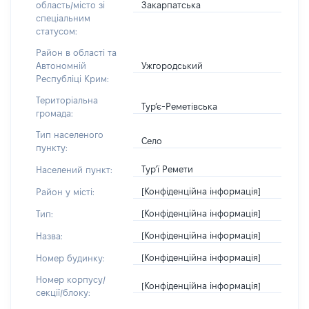
Закарпатська
область/місто зі
спеціальним
статусом:
Район в області та
Ужгородський
Автономній
Республіці Крим:
Територіальна
Тур’є-Реметівська
громада:
Тип населеного
Село
пункту:
Тур’ї Ремети
Населений пункт:
[Конфіденційна інформація]
Район у місті:
[Конфіденційна інформація]
Тип:
[Конфіденційна інформація]
Назва:
[Конфіденційна інформація]
Номер будинку:
Номер корпусу/
[Конфіденційна інформація]
секції/блоку: