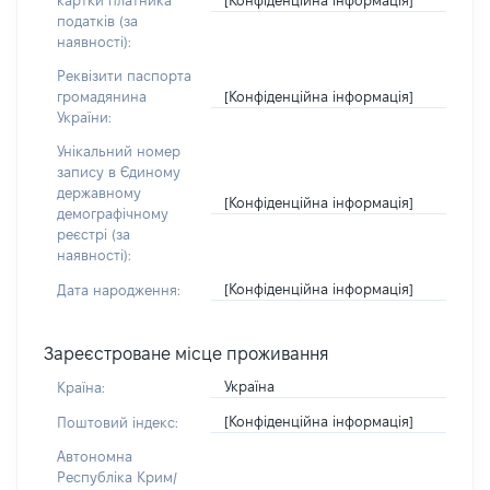
картки платника
податків (за
наявності):
Реквізити паспорта
[Конфіденційна інформація]
громадянина
України:
Унікальний номер
запису в Єдиному
державному
[Конфіденційна інформація]
демографічному
реєстрі (за
наявності):
[Конфіденційна інформація]
Дата народження:
Зареєстроване місце проживання
Україна
Країна:
[Конфіденційна інформація]
Поштовий індекс:
Автономна
Республіка Крим/