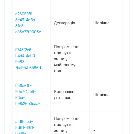
a2605951-
8c43-4d5b-
Декларація
Щорічна
20
81e8-
a58d72f9003e
Повідомлення
5748f2e6-
про суттєві
b4d4-4ab0-
зміни y
-
20
9c83-
майновому
75a957c6586d
стані
bc6a61f7-
20b7-4259-
Виправлена
Щорічна
20
8f5a-
декларація
fe952650caa6
Повідомлення
afd8cfe3-
про суттєві
8d61-4f61-
зміни y
-
20
be48-