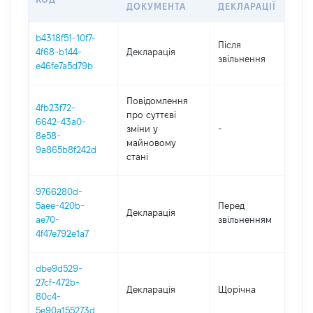
ДОКУМЕНТА
ДЕКЛАРАЦІЇ
b4318f51-10f7-
Після
4f68-b144-
Декларація
20
звільнення
e46fe7a5d79b
Повідомлення
4fb23f72-
про суттєві
6642-43a0-
зміни y
-
20
8e58-
майновому
9a865b8f242d
стані
9766280d-
01
5aee-420b-
Перед
Декларація
-
ae70-
звільненням
28
4f47e792e1a7
dbe9d529-
27cf-472b-
Декларація
Щорічна
20
80c4-
5e90a155273d