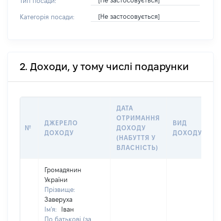
[Не застосовується]
Тип посади:
[Не застосовується]
Категорія посади:
2. Доходи, у тому числі подарунки
ДАТА
ОТРИМАННЯ
ДЖЕРЕЛО
ВИД
№
ДОХОДУ
ДОХОДУ
ДОХОДУ
(НАБУТТЯ У
ВЛАСНІСТЬ)
Громадянин
України
Прізвище:
Заверуха
Ім'я:
Іван
По батькові (за