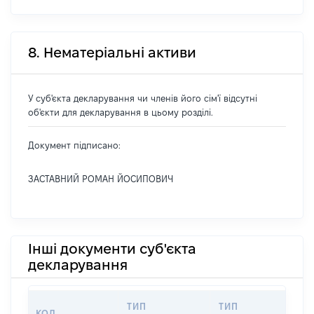
8. Нематеріальні активи
У суб'єкта декларування чи членів його сім'ї відсутні
об'єкти для декларування в цьому розділі.
Документ підписано:
ЗАСТАВНИЙ РОМАН ЙОСИПОВИЧ
Інші документи суб'єкта
декларування
ТИП
ТИП
КОД
П