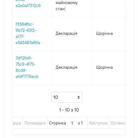
майновому
e2e0af7312c6
стані
f3584fbc-
9b72-43f2-
Декларація
Щорічна
20
a177-
e543487af6fa
7df12fe9-
75c9-4f75-
Декларація
Щорічна
20
8cd9-
afeff7776ecb
1 - 10 з 10
Перша
Попередня
Сторінка
з
1
Наступна
Остання