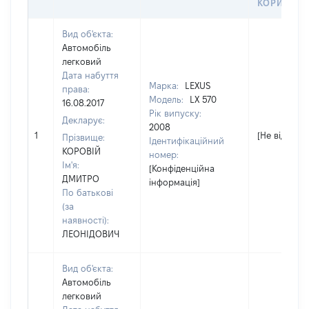
КОРИСТУВ
Вид об'єкта:
Автомобіль
легковий
Дата набуття
Марка:
LEXUS
права:
Модель:
LX 570
16.08.2017
Рік випуску:
Декларує:
2008
1
[Не відомо]
Прізвище:
Ідентифікаційний
КОРОВІЙ
номер:
Ім'я:
[Конфіденційна
ДМИТРО
інформація]
По батькові
(за
наявності):
ЛЕОНІДОВИЧ
Вид об'єкта:
Автомобіль
легковий