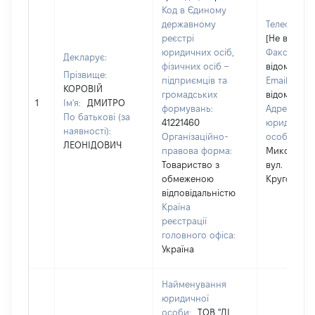
Код в Єдиному
державному
Телефон:
реєстрі
[Не відомо]
юридичних осіб,
Факс:
[Не
Декларує:
фізичних осіб –
відомо]
Прізвище:
підприємців та
Email:
[Не
КОРОВІЙ
громадських
відомо]
1
Ім'я:
ДМИТРО
формувань:
Адреса
По батькові (за
41221460
юридичної
наявності):
Організаційно-
особи:
м.
ЛЕОНІДОВИЧ
правова форма:
Миколаїв,
Товариство з
вул.
обмеженою
Кругова 44
відповідальністю
Країна
реєстрації
головного офіса:
Україна
Найменування
юридичної
особи:
ТОВ "ДІ