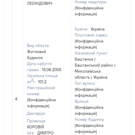
Номер квартири:
ЛЕОНІДОВИЧ
[Конфіденційна
інформація]
Країна:
Україна
Поштовий індекс:
[Конфіденційна
Вид об'єкта:
інформація]
Житловий
Населений пункт:
будинок
Баштанка /
Дата набуття
Баштанський район /
права:
15.06.2005
Миколаївська
Загальна площа
область / Україна
2
(м
):
101,2
Тип вулиці:
Реєстраційний
[Конфіденційна
номер:
інформація]
[Не
4
[Конфіденційна
Вулиця:
від
інформація]
[Конфіденційна
Декларує:
інформація]
Номер будинку:
Прізвище:
[Конфіденційна
КОРОВІЙ
інформація]
Ім'я:
ДМИТРО