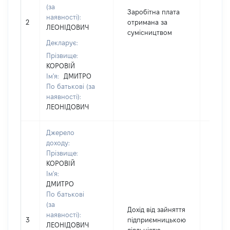
(за
Заробітна плата
наявності):
2
отримана за
1203
ЛЕОНІДОВИЧ
сумісництвом
Декларує:
Прізвище:
КОРОВІЙ
Ім'я:
ДМИТРО
По батькові (за
наявності):
ЛЕОНІДОВИЧ
Джерело
доходу:
Прізвище:
КОРОВІЙ
Ім'я:
ДМИТРО
По батькові
(за
Дохід від зайняття
наявності):
3
підприємницькою
1497
ЛЕОНІДОВИЧ