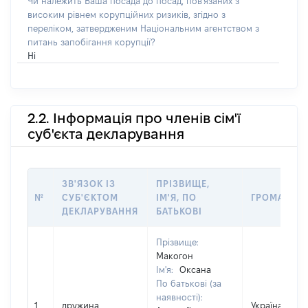
Чи належить Ваша посада до посад, пов'язаних з
високим рівнем корупційних ризиків, згідно з
переліком, затвердженим Національним агентством з
питань запобігання корупції?
Ні
2.2. Інформація про членів сім'ї
суб'єкта декларування
ЗВ'ЯЗОК ІЗ
ПРІЗВИЩЕ,
№
СУБ'ЄКТОМ
ІМ'Я, ПО
ГРОМАДЯН
ДЕКЛАРУВАННЯ
БАТЬКОВІ
Прізвище:
Макогон
Ім'я:
Оксана
По батькові (за
наявності):
1
дружина
Україна