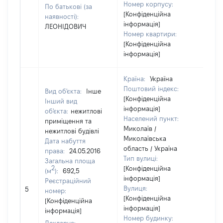
Номер корпусу:
По батькові (за
[Конфіденційна
наявності):
інформація]
ЛЕОНІДОВИЧ
Номер квартири:
[Конфіденційна
інформація]
Країна:
Україна
Поштовий індекс:
Вид об'єкта:
Інше
[Конфіденційна
Інший вид
інформація]
об'єкта:
нежитлові
Населений пункт:
приміщення та
Миколаїв /
нежитлові будівлі
Миколаївська
Дата набуття
область / Україна
права:
24.05.2016
Тип вулиці:
Загальна площа
2
[Конфіденційна
(м
):
692,5
інформація]
Реєстраційний
[Не
Вулиця:
5
номер:
від
[Конфіденційна
[Конфіденційна
інформація]
інформація]
Номер будинку: