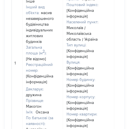
Інше
Поштовий індекс:
Інший вид
[Конфіденційна
об'єкта:
масив
інформація]
незавершеного
Населений пункт:
будівіництва
Миколаїв /
індивідуальних
Миколаївська
Об'єкт
житлових
область / Україна
належ
будинків
Тип вулиці:
суб'єк
Загальна
[Конфіденційна
декла
2
площа (м
):
інформація]
чи чл
[Не відомо]
Вулиця:
сім'ї 
1
Реєстраційний
[Конфіденційна
власн
номер:
інформація]
відпо
[Конфіденційна
Номер будинку:
Цивіл
інформація]
[Конфіденційна
кодек
Декларує:
інформація]
Україн
дружина
Номер корпусу:
Прізвище:
[Конфіденційна
Макогон
інформація]
Ім'я:
Оксана
Номер квартири:
По батькові (за
[Конфіденційна
наявності):
інформація]