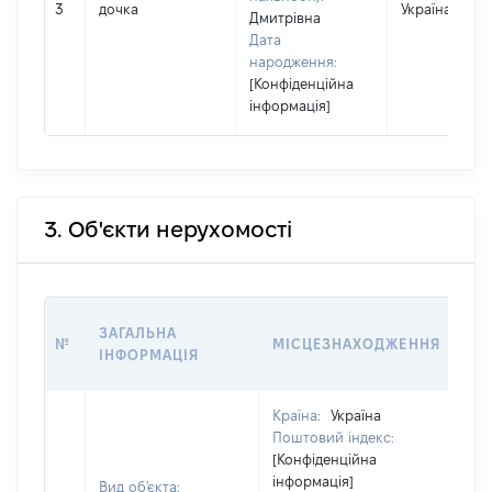
3
дочка
Україна
Дмитрівна
Дата
народження:
[Конфіденційна
інформація]
3. Об'єкти нерухомості
ВА
ЗАГАЛЬНА
№
МІСЦЕЗНАХОДЖЕННЯ
НА
ІНФОРМАЦІЯ
НА
Країна:
Україна
Поштовий індекс:
[Конфіденційна
інформація]
Вид об'єкта: