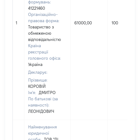
формувань:
41221460
Організаційно-
правова форма:
1
61000,00
100
Товариство з
обмеженою
відповідальністю
Країна
реєстрації
головного офіса:
Україна
Декларує:
Прізвище:
КОРОВІЙ
Ім'я:
ДМИТРО
По батькові (за
наявності):
ЛЕОНІДОВИЧ
Найменування
юридичної
особи:
ТОВ "ДІ