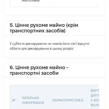
Анатоліївна
5. Цінне рухоме майно (крім
транспортних засобів)
У суб'єкта декларування чи членів його сім'ї відсутні
об'єкти для декларування в цьому розділі.
6. Цінне рухоме майно -
транспортні засоби
ВАРТІСТЬ 
ДАТУ НАБ
ЗАГАЛЬНА
№
ХАРАКТЕРИСТИКА
У ВЛАСНІС
ІНФОРМАЦІЯ
ВОЛОДІНН