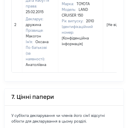
Дата набуття
Марка:
TOYOTA
права:
Модель:
LAND
25.02.2015
CRUISER 150
Декларує:
Рік випуску:
2010
2
дружина
[Не відомо]
Ідентифікаційний
Прізвище:
номер:
Макогон
[Конфіденційна
Ім'я:
Оксана
інформація]
По батькові
(за
наявності):
Анатоліївна
7. Цінні папери
У суб'єкта декларування чи членів його сім'ї відсутні
об'єкти для декларування в цьому розділі.