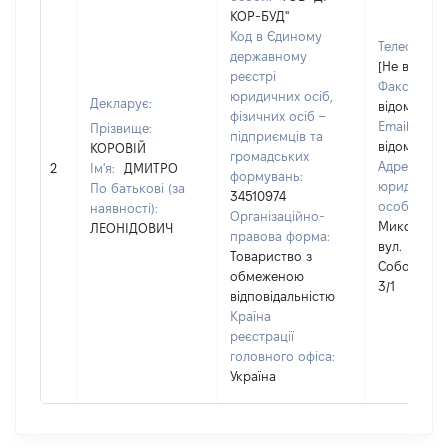
КОР-БУД"
Код в Єдиному
Телефон:
державному
[Не відомо]
реєстрі
Факс:
[Не
юридичних осіб,
Декларує:
відомо]
фізичних осіб –
Email:
[Не
Прізвище:
підприємців та
відомо]
КОРОВІЙ
громадських
Адреса
2
Ім'я:
ДМИТРО
формувань:
юридичної
По батькові (за
34510974
особи:
м.
наявності):
Організаційно-
Миколаїв,
ЛЕОНІДОВИЧ
правова форма:
вул.
Товариство з
Соборна
обмеженою
3/1
відповідальністю
Країна
реєстрації
головного офіса:
Україна