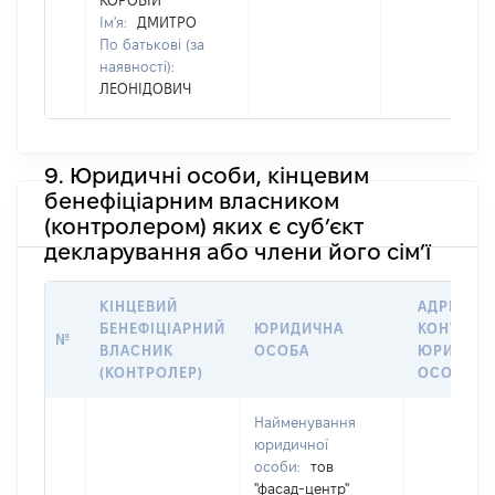
КОРОВІЙ
Ім'я:
ДМИТРО
По батькові (за
наявності):
ЛЕОНІДОВИЧ
9. Юридичні особи, кінцевим
бенефіціарним власником
(контролером) яких є суб’єкт
декларування або члени його сім’ї
КІНЦЕВИЙ
АДРЕСА Т
БЕНЕФІЦІАРНИЙ
ЮРИДИЧНА
КОНТАКТ
№
ВЛАСНИК
ОСОБА
ЮРИДИЧН
(КОНТРОЛЕР)
ОСОБИ
Найменування
юридичної
особи:
тов
"фасад-центр"