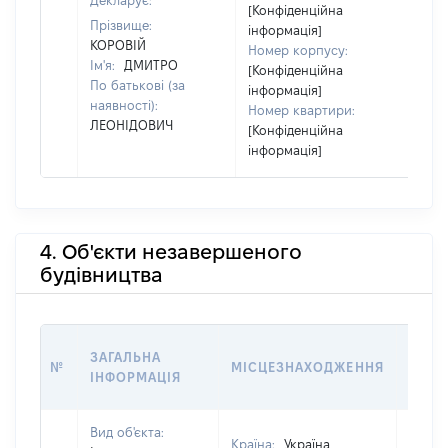
Декларує:
[Конфіденційна
Прізвище:
інформація]
КОРОВІЙ
Номер корпусу:
Ім'я:
ДМИТРО
[Конфіденційна
По батькові (за
інформація]
наявності):
Номер квартири:
ЛЕОНІДОВИЧ
[Конфіденційна
інформація]
4. Об'єкти незавершеного
будівництва
ЗВ'Я
ЗАГАЛЬНА
№
МІСЦЕЗНАХОДЖЕННЯ
СУБ'
ІНФОРМАЦІЯ
ДЕКЛ
Вид об'єкта:
Країна:
Україна