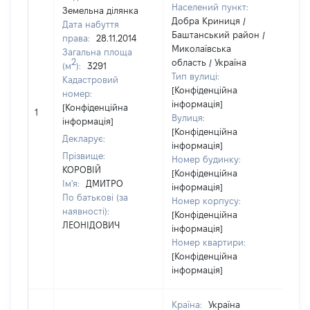
Населений пункт:
Земельна ділянка
Добра Криниця /
Дата набуття
Баштанський район /
права:
28.11.2014
Миколаївська
Загальна площа
2
область / Україна
(м
):
3291
Тип вулиці:
Кадастровий
[Конфіденційна
номер:
інформація]
[Не
[Конфіденційна
1
Вулиця:
від
інформація]
[Конфіденційна
Декларує:
інформація]
Прізвище:
Номер будинку:
КОРОВІЙ
[Конфіденційна
Ім'я:
ДМИТРО
інформація]
По батькові (за
Номер корпусу:
наявності):
[Конфіденційна
ЛЕОНІДОВИЧ
інформація]
Номер квартири:
[Конфіденційна
інформація]
Країна:
Україна