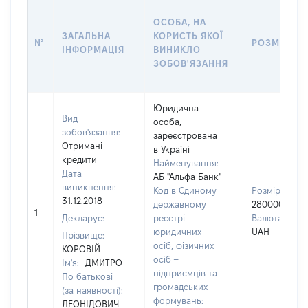
ОСОБА, НА
ЗАГАЛЬНА
КОРИСТЬ ЯКОЇ
№
РОЗМІР
ІНФОРМАЦІЯ
ВИНИКЛО
ЗОБОВ'ЯЗАННЯ
Юридична
Вид
особа,
зобов'язання:
зареєстрована
Отримані
в Україні
кредити
Найменування:
Дата
АБ "Альфа Банк"
виникнення:
Код в Єдиному
Розмір:
31.12.2018
державному
280000
1
Декларує:
реєстрі
Валюта:
юридичних
UAH
Прізвище:
осіб, фізичних
КОРОВІЙ
осіб –
Ім'я:
ДМИТРО
підприємців та
По батькові
громадських
(за наявності):
формувань:
ЛЕОНІДОВИЧ