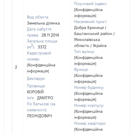
Поштовий індекс:
[Конфіденційна
інформація]
Вид об'єкта:
Населений пункт:
Земельна ділянка
Добра Криниця /
Дата набуття
Баштанський район /
права:
28.11.2014
Миколаївська
Загальна площа
2
область / Україна
(м
):
3372
Тип вулиці:
Кадастровий
[Конфіденційна
номер:
інформація]
[Не
[Конфіденційна
2
Вулиця:
від
інформація]
[Конфіденційна
Декларує:
інформація]
Прізвище:
Номер будинку:
КОРОВІЙ
[Конфіденційна
Ім'я:
ДМИТРО
інформація]
По батькові (за
Номер корпусу:
наявності):
[Конфіденційна
ЛЕОНІДОВИЧ
інформація]
Номер квартири:
[Конфіденційна