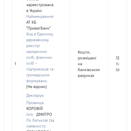
зареєстрована
в Україні
Найменування:
АТ КБ
"ПриватБанк"
Код в Єдиному
державному
реєстрі
юридичних
Кошти,
осіб, фізичних
розміщені
120784
осіб –
1
на
Валюта:
підприємців та
банківських
UAH
громадських
рахунках
формувань:
[Не відомо]
Декларує:
Прізвище:
КОРОВІЙ
Ім'я:
ДМИТРО
По батькові (за
наявності):