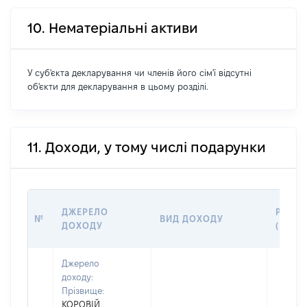
10. Нематеріальні активи
У суб'єкта декларування чи членів його сім'ї відсутні
об'єкти для декларування в цьому розділі.
11. Доходи, у тому числі подарунки
ДЖЕРЕЛО
РОЗМ
№
ВИД ДОХОДУ
ДОХОДУ
(ВАРТ
Джерело
доходу:
Прізвище:
КОРОВІЙ