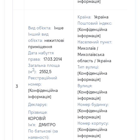
інформація]
Країна:
Україна
Поштовий індекс:
Вид об'єкта:
Інше
[Конфіденційна
Інший вид
інформація]
об'єкта:
нежитлові
Населений пункт:
приміщення
Миколаїв /
Дата набуття
Миколаївська
права:
17.03.2014
область / Україна
Загальна площа
Тип вулиці:
2
(м
):
2552,5
[Конфіденційна
Реєстраційний
інформація]
[Не
номер:
Вулиця:
3
від
[Конфіденційна
[Конфіденційна
інформація]
інформація]
Декларує:
Номер будинку:
[Конфіденційна
Прізвище:
інформація]
КОРОВІЙ
Номер корпусу:
Ім'я:
ДМИТРО
[Конфіденційна
По батькові (за
інформація]
наявності):