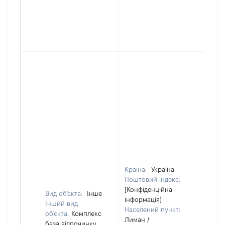
Країна:
Україна
Поштовий індекс:
[Конфіденційна
Вид об'єкта:
Інше
інформація]
Інший вид
Населений пункт:
об'єкта:
Комплекс
Лиман /
база відпочинку