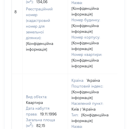
(м
):
134,06
Назва:
[Конфіденційна
[Не
Реєстраційний
8
інформація]
зас
номер
Номер будинку:
(кадастровий
[Конфіденційна
номер для
інформація]
земельної
Номер корпусу:
ділянки):
[Конфіденційна
[Конфіденційна
інформація]
інформація]
Номер квартири:
[Конфіденційна
інформація]
Країна:
Україна
Поштовий індекс:
[Конфіденційна
Вид об'єкта:
інформація]
Квартира
Населений пункт:
Дата набуття
Київ / Україна
права:
19.11.1996
Тип:
[Конфіденційна
Загальна площа
інформація]
2
(м
):
82,15
Назва: