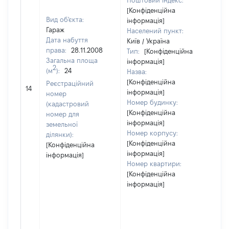
Поштовий індекс:
[Конфіденційна
Вид об'єкта:
інформація]
Гараж
Населений пункт:
Дата набуття
Київ / Україна
права:
28.11.2008
Тип:
[Конфіденційна
Загальна площа
інформація]
2
(м
):
24
Назва:
[Конфіденційна
Реєстраційний
[Не
14
інформація]
номер
Номер будинку:
(кадастровий
[Конфіденційна
номер для
інформація]
земельної
Номер корпусу:
ділянки):
[Конфіденційна
[Конфіденційна
інформація]
інформація]
Номер квартири:
[Конфіденційна
інформація]