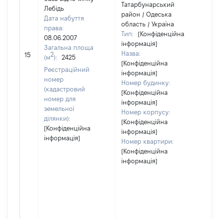
Татарбунарський
Лебідь
район / Одеська
Дата набуття
область / Україна
права:
Тип:
[Конфіденційна
08.06.2007
інформація]
Загальна площа
Назва:
111
2
15
(м
):
2425
[Конфіденційна
Реєстраційний
інформація]
номер
Номер будинку:
(кадастровий
[Конфіденційна
номер для
інформація]
земельної
Номер корпусу:
ділянки):
[Конфіденційна
[Конфіденційна
інформація]
інформація]
Номер квартири:
[Конфіденційна
інформація]