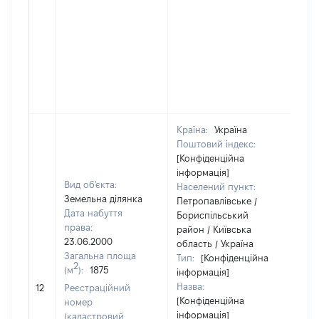
Країна:
Україна
Поштовий індекс:
[Конфіденційна
інформація]
Вид об'єкта:
Населений пункт:
Земельна ділянка
Петропавлівське /
Дата набуття
Бориспільський
права:
район / Київська
23.06.2000
область / Україна
Загальна площа
Тип:
[Конфіденційна
2
(м
):
1875
інформація]
Назва:
[Не
12
Реєстраційний
[Конфіденційна
номер
інформація]
(кадастровий