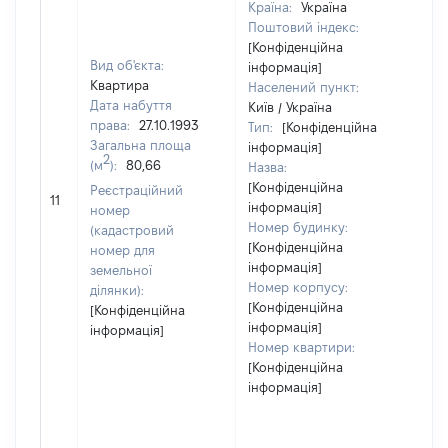
Країна:
Україна
Поштовий індекс:
[Конфіденційна
Вид об'єкта:
інформація]
Квартира
Населений пункт:
Дата набуття
Київ / Україна
права:
27.10.1993
Тип:
[Конфіденційна
Загальна площа
інформація]
2
(м
):
80,66
Назва:
[Конфіденційна
[Не
Реєстраційний
11
інформація]
зас
номер
Номер будинку:
(кадастровий
[Конфіденційна
номер для
інформація]
земельної
Номер корпусу:
ділянки):
[Конфіденційна
[Конфіденційна
інформація]
інформація]
Номер квартири:
[Конфіденційна
інформація]