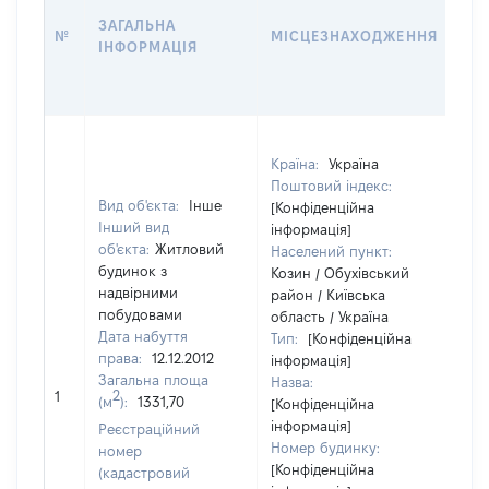
ДА
ЗАГАЛЬНА
ПР
№
МІСЦЕЗНАХОДЖЕННЯ
ІНФОРМАЦІЯ
ОС
ГР
ОЦ
Країна:
Україна
Поштовий індекс:
Вид об'єкта:
Інше
[Конфіденційна
Інший вид
інформація]
об'єкта:
Житловий
Населений пункт:
будинок з
Козин / Обухівський
надвірними
район / Київська
побудовами
область / Україна
Дата набуття
Тип:
[Конфіденційна
права:
12.12.2012
інформація]
Загальна площа
Назва:
30
2
1
(м
):
1331,70
[Конфіденційна
інформація]
Реєстраційний
Номер будинку:
номер
[Конфіденційна
(кадастровий