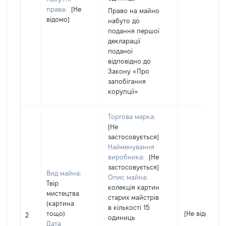
права:
[Не
Право на майно
відомо]
набуто до
подання першої
декларації
поданої
відповідно до
Закону «Про
запобігання
корупції»
Торгова марка:
[Не
застосовується]
Найменування
виробника:
[Не
застосовується]
Вид майна:
Опис майна:
Твір
колекція картин
мистецтва
старих майстрів
(картина
в кількості 15
тощо)
[Не відомо]
2
одиниць
Дата