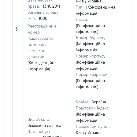
Дата набуття
Київ / Україна
права:
13.10.2011
Тип:
[Конфіденційна
Загальна площа
інформація]
2
(м
):
1000
Назва:
[Конфіденційна
Реєстраційний
80
5
інформація]
номер
Номер будинку:
(кадастровий
[Конфіденційна
номер для
інформація]
земельної
Номер корпусу:
ділянки):
[Конфіденційна
[Конфіденційна
інформація]
інформація]
Номер квартири:
[Конфіденційна
інформація]
Країна:
Україна
Поштовий індекс:
[Конфіденційна
Вид об'єкта:
інформація]
Земельна ділянка
Населений пункт:
Дата набуття
Київ / Україна