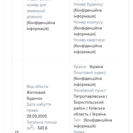
Номер будинку:
номер для
[Конфіденційна
земельної
інформація]
ділянки):
Номер корпусу:
[Конфіденційна
[Конфіденційна
інформація]
інформація]
Номер квартири:
[Конфіденційна
інформація]
Країна:
Україна
Поштовий індекс:
[Конфіденційна
інформація]
Вид об'єкта:
Населений пункт:
Житловий
Петропавлівське /
будинок
Бориспільський
Дата набуття
район / Київська
права:
область / Україна
29.09.2005
Тип:
[Конфіденційна
Загальна площа
інформація]
2
(м
):
343.6
Назва:
152
13