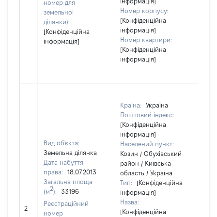
інформація]
номер для
Номер корпусу:
земельної
[Конфіденційна
ділянки):
інформація]
[Конфіденційна
Номер квартири:
інформація]
[Конфіденційна
інформація]
Країна:
Україна
Поштовий індекс:
[Конфіденційна
інформація]
Вид об'єкта:
Населений пункт:
Земельна ділянка
Козин / Обухівський
Дата набуття
район / Київська
права:
18.07.2013
область / Україна
Загальна площа
Тип:
[Конфіденційна
2
(м
):
33196
інформація]
Назва:
Реєстраційний
393
2
[Конфіденційна
номер