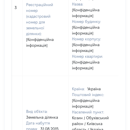
Назва:
Реєстраційний
10
3
[Конфіденційна
номер
інформація]
(кадастровий
Номер будинку:
номер для
[Конфіденційна
земельної
інформація]
ділянки):
Номер корпусу:
[Конфіденційна
[Конфіденційна
інформація]
інформація]
Номер квартири:
[Конфіденційна
інформація]
Країна:
Україна
Поштовий індекс:
[Конфіденційна
інформація]
Вид об'єкта:
Населений пункт:
Земельна ділянка
Козин / Обухівський
Дата набуття
район / Київська
права:
31.08.2015
область / Україна