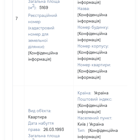
Загальна площа
інформація]
2
(м
):
5169
Назва:
[Конфіденційна
Реєстраційний
216
7
інформація]
номер
Номер будинку:
(кадастровий
[Конфіденційна
номер для
інформація]
земельної
Номер корпусу:
ділянки):
[Конфіденційна
[Конфіденційна
інформація]
інформація]
Номер квартири:
[Конфіденційна
інформація]
Країна:
Україна
Поштовий індекс:
[Конфіденційна
Вид об'єкта:
інформація]
Квартира
Населений пункт:
Дата набуття
Київ / Україна
права:
26.03.1993
Тип:
[Конфіденційна
Загальна площа
інформація]
2