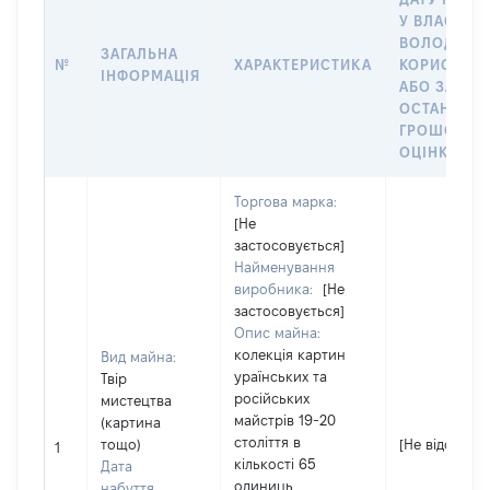
У ВЛАСНІСТ
ВОЛОДІННЯ
ЗАГАЛЬНА
№
ХАРАКТЕРИСТИКА
КОРИСТУВ
ІНФОРМАЦІЯ
АБО ЗА
ОСТАННЬО
ГРОШОВО
ОЦІНКОЮ
Торгова марка:
[Не
застосовується]
Найменування
виробника:
[Не
застосовується]
Опис майна:
колекція картин
Вид майна:
ураїнських та
Твір
російських
мистецтва
майстрів 19-20
(картина
століття в
тощо)
[Не відомо]
1
кількості 65
Дата
одиниць
набуття