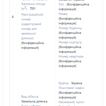
Загальна площа
Тип:
[Конфіденційна
2
(м
):
7511
інформація]
Назва:
Реєстраційний
479
4
[Конфіденційна
номер
інформація]
(кадастровий
Номер будинку:
номер для
[Конфіденційна
земельної
інформація]
ділянки):
Номер корпусу:
[Конфіденційна
[Конфіденційна
інформація]
інформація]
Номер квартири:
[Конфіденційна
інформація]
Країна:
Україна
Поштовий індекс:
[Конфіденційна
Вид об'єкта:
інформація]
Земельна ділянка
Населений пункт: