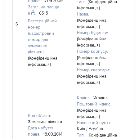
права:
17.09.2009
Тип:
[Конфіденційна
Загальна площа
інформація]
2
(м
):
6315
Назва:
[Конфіденційна
Реєстраційний
108
6
інформація]
номер
Номер будинку:
(кадастровий
[Конфіденційна
номер для
інформація]
земельної
Номер корпусу:
ділянки):
[Конфіденційна
[Конфіденційна
інформація]
інформація]
Номер квартири:
[Конфіденційна
інформація]
Країна:
Україна
Поштовий індекс:
[Конфіденційна
Вид об'єкта:
інформація]
Земельна ділянка
Населений пункт:
Дата набуття
Київ / Україна
права:
18.09.2014
Тип:
[Конфіденційна