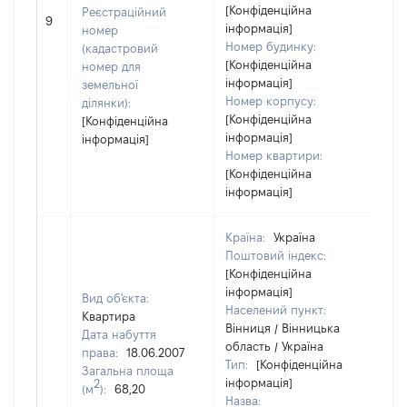
[Конфіденційна
Реєстраційний
90
9
інформація]
номер
Номер будинку:
(кадастровий
[Конфіденційна
номер для
інформація]
земельної
Номер корпусу:
ділянки):
[Конфіденційна
[Конфіденційна
інформація]
інформація]
Номер квартири:
[Конфіденційна
інформація]
Країна:
Україна
Поштовий індекс:
[Конфіденційна
інформація]
Вид об'єкта:
Населений пункт:
Квартира
Вінниця / Вінницька
Дата набуття
область / Україна
права:
18.06.2007
Тип:
[Конфіденційна
Загальна площа
інформація]
2
(м
):
68,20
Назва: