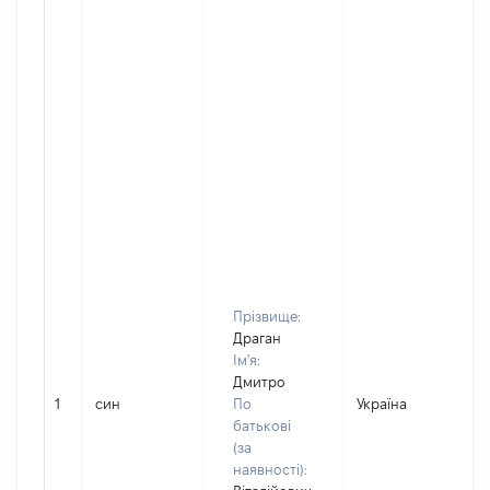
Прізвище:
Драган
Ім'я:
Дмитро
1
син
По
Україна
Д
батькові
(за
наявності):