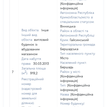
[Конфіденційна
інформація]
Автономна Республіка
Крим/область/місто зі
спеціальним статусом:
Вінницька
Вид об'єкта:
Інше
Район в області та
Інший вид
Автономній Республіці
об'єкта:
житловий
Крим:
Гайсинський
будинок із
Територіальна громада:
Бершадська
вбудованим
Тип населеного пункту:
магазином
Місто
Дата набуття
Населений пункт:
права:
30.03.2013
Бершадь
Загальна площа
[Н
2
Район у місті:
7
(м
):
919,2
за
[Конфіденційна
Реєстраційний
інформація]
номер
Тип:
[Конфіденційна
(кадастровий
інформація]
номер для
Назва:
[Конфіденційна
земельної
інформація]
ділянки):
Номер будинку/