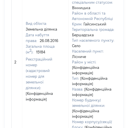
спеціальним статусом:
Вінницька
Район в області та
Автономній Республіці
Вид об'єкта:
Крим:
Гайсинський
Земельна ділянка
Територіальна громада:
Дата набуття
Бершадська
Тип населеного пункту:
права:
26.08.2016
Село
Загальна площа
2
Населений пункт:
(м
):
15184
Лісниче
[Н
Реєстраційний
2
Район у місті:
за
номер
[Конфіденційна
(кадастровий
інформація]
номер для
Тип:
[Конфіденційна
земельної
інформація]
ділянки):
Назва:
[Конфіденційна
[Конфіденційна
інформація]
інформація]
Номер будинку/
земельної ділянки:
[Конфіденційна
інформація]
Номер корпусу/секції/
блоку:
[Конфіденційна