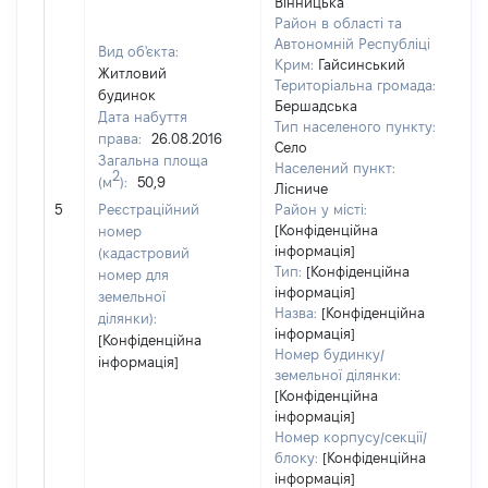
Вінницька
Район в області та
Автономній Республіці
Вид об'єкта:
Крим:
Гайсинський
Житловий
Територіальна громада:
будинок
Бершадська
Дата набуття
Тип населеного пункту:
права:
26.08.2016
Село
Загальна площа
Населений пункт:
2
(м
):
50,9
Лісниче
[Н
5
Реєстраційний
Район у місті:
за
[Конфіденційна
номер
інформація]
(кадастровий
Тип:
[Конфіденційна
номер для
інформація]
земельної
Назва:
[Конфіденційна
ділянки):
інформація]
[Конфіденційна
Номер будинку/
інформація]
земельної ділянки:
[Конфіденційна
інформація]
Номер корпусу/секції/
блоку:
[Конфіденційна
інформація]