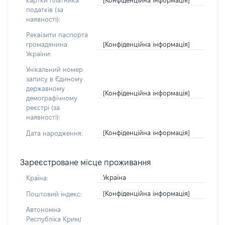
картки платника
податків (за
наявності):
Реквізити паспорта
[Конфіденційна інформація]
громадянина
України:
Унікальний номер
запису в Єдиному
державному
[Конфіденційна інформація]
демографічному
реєстрі (за
наявності):
[Конфіденційна інформація]
Дата народження:
Зареєстроване місце проживання
Україна
Країна:
[Конфіденційна інформація]
Поштовий індекс:
Автономна
Республіка Крим/