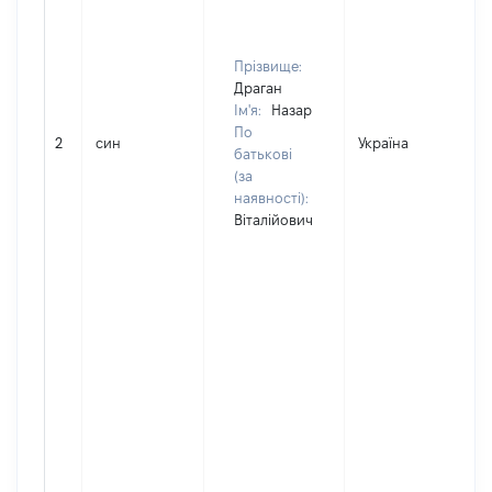
Прізвище:
Драган
Ім'я:
Назар
По
2
син
Україна
Д
батькові
(за
наявності):
Віталійович