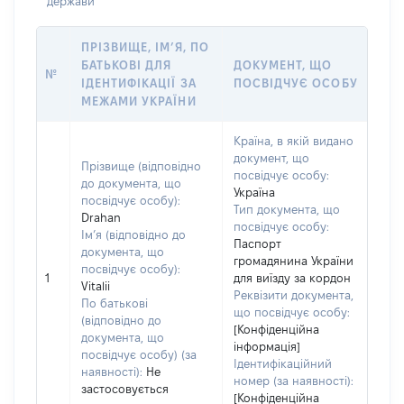
держави
ПРІЗВИЩЕ, ІМ’Я, ПО
БАТЬКОВІ ДЛЯ
ДОКУМЕНТ, ЩО
№
ІДЕНТИФІКАЦІЇ ЗА
ПОСВІДЧУЄ ОСОБУ
МЕЖАМИ УКРАЇНИ
Країна, в якій видано
документ, що
Прізвище (відповідно
посвідчує особу:
до документа, що
Україна
посвідчує особу):
Тип документа, що
Drahan
посвідчує особу:
Ім’я (відповідно до
Паспорт
документа, що
громадянина України
посвідчує особу):
1
для виїзду за кордон
Vitalii
Реквізити документа,
По батькові
що посвідчує особу:
(відповідно до
[Конфіденційна
документа, що
інформація]
посвідчує особу) (за
Ідентифікаційний
наявності):
Не
номер (за наявності):
застосовується
[Конфіденційна