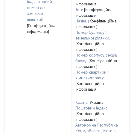
(кадастровий
інформація]
номер для
Тип:
[Конфіденційна
земельної
інформація]
ділянки):
Назва:
[Конфіденційна
[Конфіденційна
інформація]
інформація]
Номер будинку/
земельної ділянки:
[Конфіденційна
інформація]
Номер корпусу/секції/
блоку:
[Конфіденційна
інформація]
Номер квартири/
кімнати/гаражу:
[Конфіденційна
інформація]
Країна:
Україна
Поштовий індекс:
[Конфіденційна
інформація]
Автономна Республіка
Крим/область/місто зі