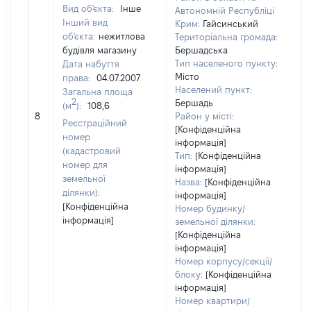
Вид об'єкта:
Інше
Автономній Республіці
Інший вид
Крим:
Гайсинський
об'єкта:
нежитлова
Територіальна громада:
будівля магазину
Бершадська
Тип населеного пункту:
Дата набуття
Місто
права:
04.07.2007
Населений пункт:
Загальна площа
2
Бершадь
(м
):
108,6
[Н
8
Район у місті:
за
Реєстраційний
[Конфіденційна
номер
інформація]
(кадастровий
Тип:
[Конфіденційна
номер для
інформація]
земельної
Назва:
[Конфіденційна
ділянки):
інформація]
[Конфіденційна
Номер будинку/
інформація]
земельної ділянки:
[Конфіденційна
інформація]
Номер корпусу/секції/
блоку:
[Конфіденційна
інформація]
Номер квартири/