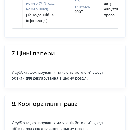
Рік
номер (VIN-код,
дату
випуску:
номер шасі):
набуття
2007
[Конфіденційна
права
інформація]
7. Цінні папери
У суб'єкта декларування чи членів його сім'ї відсутні
об'єкти для декларування в цьому розділі.
8. Корпоративні права
У суб'єкта декларування чи членів його сім'ї відсутні
об'єкти для декларування в цьому розділі.