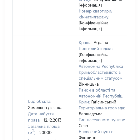
інформація]
Номер квартири/
кімнати/гаражу:
[Конфіденційна
інформація]
Країна:
Україна
Поштовий індекс:
[Конфіденційна
інформація]
Автономна Республіка
Крим/область/місто зі
спеціальним статусом:
Вінницька
Район в області та
Автономній Республіці
Вид об'єкта:
Крим:
Гайсинський
Земельна ділянка
Територіальна громада:
Дата набуття
Бершадська
Тип населеного пункту:
права:
12.12.2013
Село
Загальна площа
56
2
Населений пункт:
(м
):
20000
Ти
Флорине