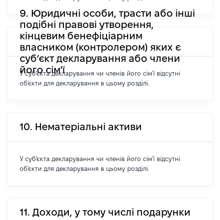
9. Юридичні особи, трасти або інші
подібні правові утворення,
кінцевим бенефіціарним
власником (контролером) яких є
суб’єкт декларування або члени
його сім'ї
У суб'єкта декларування чи членів його сім'ї відсутні
об'єкти для декларування в цьому розділі.
10. Нематеріальні активи
У суб'єкта декларування чи членів його сім'ї відсутні
об'єкти для декларування в цьому розділі.
11. Доходи, у тому числі подарунки