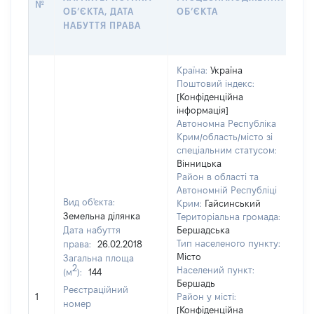
№
ОБʼЄКТА, ДАТА
ОБʼЄКТА
О
НАБУТТЯ ПРАВА
Г
ОЦ
Країна:
Україна
Поштовий індекс:
[Конфіденційна
інформація]
Автономна Республіка
Крим/область/місто зі
спеціальним статусом:
Вінницька
Район в області та
Автономній Республіці
Вид об'єкта:
Крим:
Гайсинський
Земельна ділянка
Територіальна громада:
Дата набуття
Бершадська
Тип населеного пункту:
права:
26.02.2018
Місто
Загальна площа
2
Населений пункт:
(м
):
144
Бершадь
[Н
Реєстраційний
1
Район у місті:
за
номер
[Конфіденційна