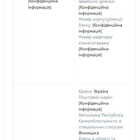
[Конфіденційна
земельної ділянки:
інформація]
[Конфіденційна
інформація]
Номер корпусу/секції/
блоку:
[Конфіденційна
інформація]
Номер квартири/
кімнати/гаражу:
[Конфіденційна
інформація]
Країна:
Україна
Поштовий індекс:
[Конфіденційна
інформація]
Автономна Республіка
Крим/область/місто зі
спеціальним статусом:
Вінницька
Район в області та