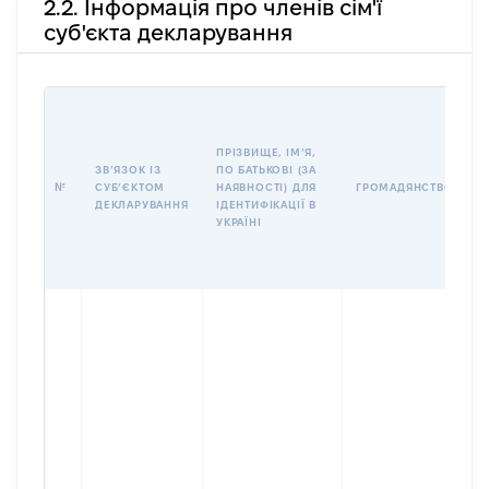
2.2. Інформація про членів сім'ї
суб'єкта декларування
П
І
Б
ПРІЗВИЩЕ, ІМʼЯ,
І
ЗВʼЯЗОК ІЗ
ПО БАТЬКОВІ (ЗА
№
СУБʼЄКТОМ
НАЯВНОСТІ) ДЛЯ
ГРОМАДЯНСТВО
У
ДЕКЛАРУВАННЯ
ІДЕНТИФІКАЦІЇ В
Д
УКРАЇНІ