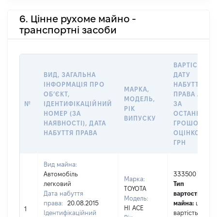
6. Цінне рухоме майно -
транспортні засоби
ВАРТІСТЬ Н
ВИД, ЗАГАЛЬНА
ДАТУ
ІНФОРМАЦІЯ ПРО
НАБУТТЯ
МАРКА,
ОБʼЄКТ,
ПРАВА АБО
МОДЕЛЬ,
№
ІДЕНТИФІКАЦІЙНИЙ
ЗА
РІК
НОМЕР (ЗА
ОСТАННЬО
ВИПУСКУ
НАЯВНОСТІ), ДАТА
ГРОШОВОЮ
НАБУТТЯ ПРАВА
ОЦІНКОЮ,
ГРН
Вид майна:
Автомобіль
333500
Марка:
легковий
Тип
TOYOTA
Дата набуття
вартості
Модель:
права:
20.08.2015
майна:
це
HI ACE
1
Ідентифікаційний
вартість на