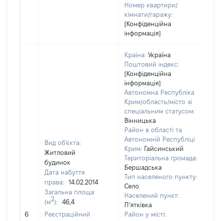
Номер квартири/
кімнати/гаражу:
[Конфіденційна
інформація]
Країна:
Україна
Поштовий індекс:
[Конфіденційна
інформація]
Автономна Республіка
Крим/область/місто зі
спеціальним статусом:
Вінницька
Район в області та
Автономній Республіці
Вид об'єкта:
Крим:
Гайсинський
Житловий
Територіальна громада:
будинок
Бершадська
Дата набуття
Тип населеного пункту:
права:
14.02.2014
Село
Загальна площа
Населений пункт:
2
(м
):
46,4
П’ятківка
[Н
6
Реєстраційний
Район у місті:
за