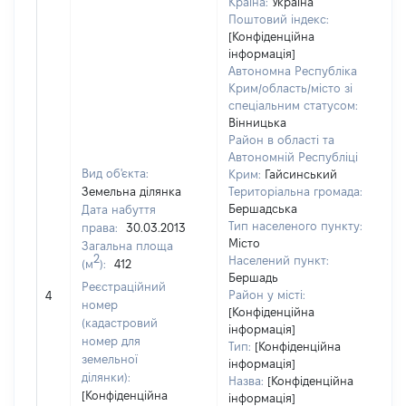
Країна:
Україна
Поштовий індекс:
[Конфіденційна
інформація]
Автономна Республіка
Крим/область/місто зі
спеціальним статусом:
Вінницька
Район в області та
Автономній Республіці
Вид об'єкта:
Крим:
Гайсинський
Земельна ділянка
Територіальна громада:
Бершадська
Дата набуття
Тип населеного пункту:
права:
30.03.2013
Місто
Загальна площа
2
Населений пункт:
(м
):
412
Бершадь
[Н
Реєстраційний
Район у місті:
4
за
номер
[Конфіденційна
(кадастровий
інформація]
номер для
Тип:
[Конфіденційна
земельної
інформація]
ділянки):
Назва:
[Конфіденційна
[Конфіденційна
інформація]