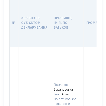
ЗВ'ЯЗОК ІЗ
ПРІЗВИЩЕ,
№
СУБ'ЄКТОМ
ІМ'Я, ПО
ГРОМАДЯН
ДЕКЛАРУВАННЯ
БАТЬКОВІ
Прізвище:
Барановська
Ім'я:
Алла
По батькові (за
наявності):