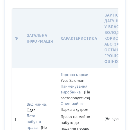
ВАРТІСТЬ Н
ДАТУ НАБУТ
У ВЛАСНІСТ
ВОЛОДІННЯ
ЗАГАЛЬНА
№
ХАРАКТЕРИСТИКА
КОРИСТУВА
ІНФОРМАЦІЯ
АБО ЗА
ОСТАННЬО
ГРОШОВОЮ
ОЦІНКОЮ
Торгова марка:
Yves Salomon
Найменування
виробника:
[Не
застосовується]
Опис майна:
Вид майна:
Парка з хутром
Одяг
Дата
Право на майно
[Не відомо]
1
набуття
набуто до
права:
[Не
подання першої