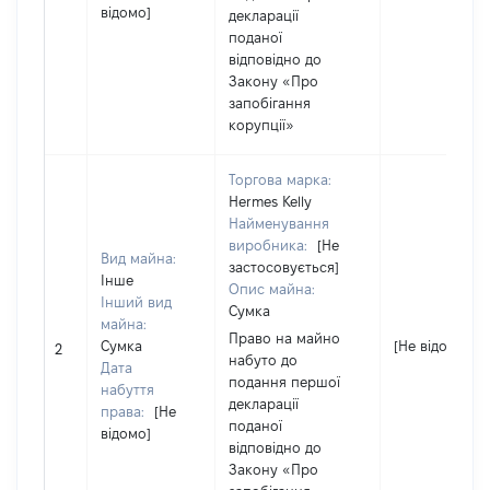
відомо]
декларації
поданої
відповідно до
Закону «Про
запобігання
корупції»
Торгова марка:
Hermes Kelly
Найменування
виробника:
[Не
Вид майна:
застосовується]
Інше
Опис майна:
Інший вид
Сумка
майна:
Право на майно
Сумка
[Не відомо]
2
набуто до
Дата
подання першої
набуття
декларації
права:
[Не
поданої
відомо]
відповідно до
Закону «Про