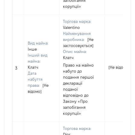
запобігання
корупції»
Торгова марка:
Valentino
Найменування
виробника:
[Не
Вид майна:
застосовується]
Інше
Опис майна:
Інший вид
Клатч
майна:
Право на майно
Клатч
[Не відомо]
3
набуто до
Дата
подання першої
набуття
декларації
права:
[Не
поданої
відомо]
відповідно до
Закону «Про
запобігання
корупції»
Торгова марка:
Dior