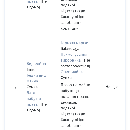
права:
[Не
поданої
відомо]
відповідно до
Закону «Про
запобігання
корупції»
Торгова марка:
Balenciaga
Найменування
виробника:
[Не
Вид майна:
застосовується]
Інше
Опис майна:
Інший вид
Сумка
майна:
Право на майно
Сумка
[Не відомо]
7
набуто до
Дата
подання першої
набуття
декларації
права:
[Не
поданої
відомо]
відповідно до
Закону «Про
запобігання