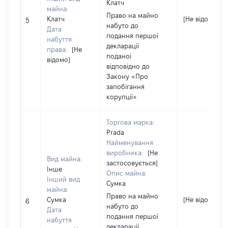
Клатч
майна:
Право на майно
Клатч
[Не відомо]
5
набуто до
Дата
подання першої
набуття
декларації
права:
[Не
поданої
відомо]
відповідно до
Закону «Про
запобігання
корупції»
Торгова марка:
Prada
Найменування
виробника:
[Не
Вид майна:
застосовується]
Інше
Опис майна:
Інший вид
Сумка
майна:
Право на майно
Сумка
[Не відомо]
6
набуто до
Дата
подання першої
набуття
декларації