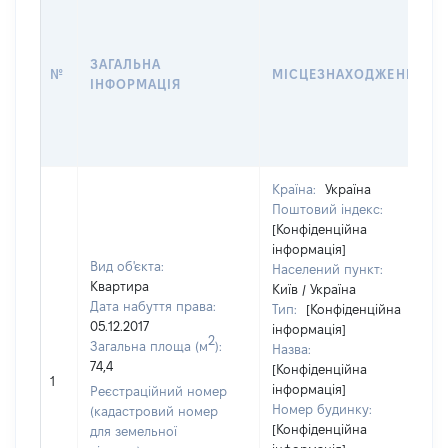
ЗАГАЛЬНА
№
МІСЦЕЗНАХОДЖЕННЯ
ІНФОРМАЦІЯ
Країна:
Україна
Поштовий індекс:
[Конфіденційна
інформація]
Вид об'єкта:
Населений пункт:
Квартира
Київ / Україна
Дата набуття права:
Тип:
[Конфіденційна
05.12.2017
інформація]
2
Загальна площа (м
):
Назва:
74,4
[Конфіденційна
1
інформація]
Реєстраційний номер
Номер будинку:
(кадастровий номер
[Конфіденційна
для земельної