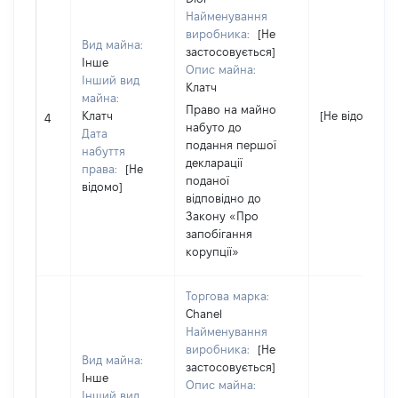
Найменування
виробника:
[Не
Вид майна:
застосовується]
Інше
Опис майна:
Інший вид
Клатч
майна:
Право на майно
Клатч
[Не відомо]
4
набуто до
Дата
подання першої
набуття
декларації
права:
[Не
поданої
відомо]
відповідно до
Закону «Про
запобігання
корупції»
Торгова марка:
Chanel
Найменування
виробника:
[Не
Вид майна:
застосовується]
Інше
Опис майна:
Інший вид