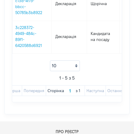
c13d-4f75-
Декларація
Щорічна
2022
bbcc-
50785b3b8922
3c228372-
4949-484c-
Кандидата
Декларація
2021
89f1-
на посаду
6420588d6921
1 - 5 з 5
Перша
Попередня
Сторінка
з
1
Наступна
Остання
ПРО РЕЄСТР