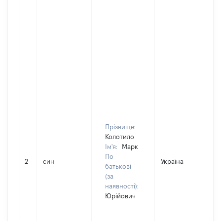
Прізвище:
Колотило
Ім'я:
Марк
По
2
син
Україна
Д
батькові
(за
наявності):
Юрійович