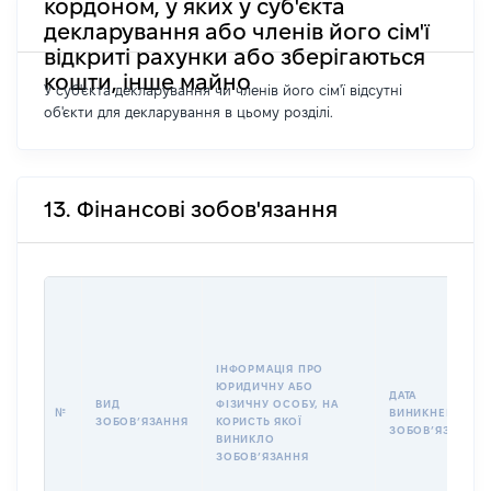
кордоном, у яких у суб'єкта
декларування або членів його сім'ї
відкриті рахунки або зберігаються
кошти, інше майно
У суб'єкта декларування чи членів його сім'ї відсутні
об'єкти для декларування в цьому розділі.
13. Фінансові зобов'язання
ІНФОРМАЦІЯ ПРО
ЮРИДИЧНУ АБО
ДАТА
ВИД
ФІЗИЧНУ ОСОБУ, НА
№
ВИНИКНЕННЯ
ЗОБОВʼЯЗАННЯ
КОРИСТЬ ЯКОЇ
ЗОБОВʼЯЗАННЯ
ВИНИКЛО
ЗОБОВʼЯЗАННЯ