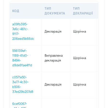
ТИП
ТИП
КОД
ПЕРІ
ДОКУМЕНТА
ДЕКЛАРАЦІЇ
a09fb395-
7e6c-461c-
Декларація
Щорічна
2025
9117-
206eed5b66dc
556139ef-
1189-41d0-
Виправлена
Щорічна
2024
8494-
декларація
d9de91ae4f1d
c0571e50-
3e77-4c30-
Декларація
Щорічна
2023
b506-
37ed29b207d8
6cef0067-