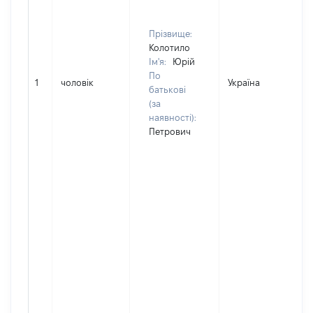
Прізвище:
Колотило
Ім'я:
Юрій
По
1
чоловік
Україна
Д
батькові
(за
наявності):
Петрович