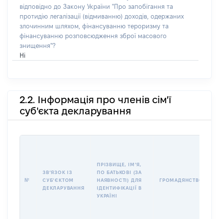
відповідно до Закону України "Про запобігання та
протидію легалізації (відмиванню) доходів, одержаних
злочинним шляхом, фінансуванню тероризму та
фінансуванню розповсюдження зброї масового
знищення"?
Ні
2.2. Інформація про членів сім'ї
суб'єкта декларування
П
І
Б
ПРІЗВИЩЕ, ІМʼЯ,
І
ЗВʼЯЗОК ІЗ
ПО БАТЬКОВІ (ЗА
№
СУБʼЄКТОМ
НАЯВНОСТІ) ДЛЯ
ГРОМАДЯНСТВО
У
ДЕКЛАРУВАННЯ
ІДЕНТИФІКАЦІЇ В
Д
УКРАЇНІ