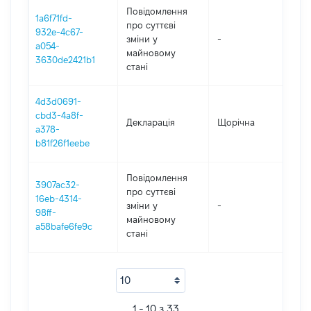
Повідомлення
1a6f71fd-
про суттєві
932e-4c67-
зміни y
-
20
a054-
майновому
3630de2421b1
стані
4d3d0691-
cbd3-4a8f-
Декларація
Щорічна
20
a378-
b81f26f1eebe
Повідомлення
3907ac32-
про суттєві
16eb-4314-
зміни y
-
20
98ff-
майновому
a58bafe6fe9c
стані
1 - 10 з 33