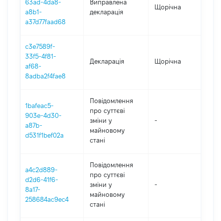
63ad-4da8-
Виправлена
Щорічна
20
a8b1-
декларація
a37d77faad68
c3e7589f-
33f5-4f81-
Декларація
Щорічна
20
af68-
8adba2f4fae8
Повідомлення
1bafeac5-
про суттєві
903e-4d30-
зміни y
-
20
a87b-
майновому
d531f1bef02a
стані
Повідомлення
a4c2d889-
про суттєві
d2d6-41f6-
зміни y
-
20
8a17-
майновому
258684ac9ec4
стані