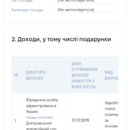
[Не застосовується]
Тип посади:
[Не застосовується]
Категорія посади:
2. Доходи, у тому числі подарунки
ДАТА
ОТРИМАННЯ
ДЖЕРЕЛО
ВИД
№
ДОХОДУ
ДОХОДУ
ДОХОДУ
(НАБУТТЯ У
ВЛАСНІСТЬ)
Юридична особа,
Заробітна
зареєстрована в
плата
Україні
отримана
Назва компанії:
31.07.2019
за
1
Дніпровський
основним
апеляційний суд