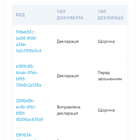
ТИП
ТИП
КОД
П
ДОКУМЕНТА
ДЕКЛАРАЦІЇ
518eb53c-
ba54-4106-
Декларація
Щорічна
20
a34e-
1a2cf108b3c4
e185fc85-
01
bbab-47bb-
Перед
Декларація
-
bf93-
звільненням
17
72fe9c2a138a
22f42e9b-
ec4b-41bf-
Виправлена
Щорічна
20
8551-
декларація
45206ac63fd9
f5ff1634-