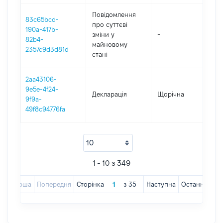
Повідомлення
83c65bcd-
про суттєві
190a-417b-
зміни y
-
202
82b4-
майновому
2357c9d3d81d
стані
2aa43106-
9e5e-4f24-
Декларація
Щорічна
202
9f9a-
49f8c94776fa
1 - 10 з 349
Перша
Попередня
Сторінка
з
35
Наступна
Остання