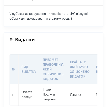
У суб'єкта декларування чи членів його сім'ї відсутні
об'єкти для декларування в цьому розділі.
9. Видатки
ПРЕДМЕТ
КРАЇНА, У
ПРАВОЧИНУ,
ВИД
ЯКІЙ БУЛО
РОЗМ
№
ЯКИЙ
ВИДАТКУ
ЗДІЙСНЕНО
ВИДАТ
СПРИЧИНИВ
ВИДАТОК
ВИДАТОК
Інше
/
Оплата
Послуги
Україна
137640
1
послуг
охорони