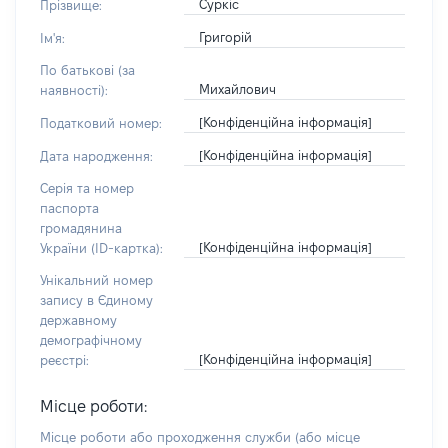
Суркіс
Прізвище:
Григорій
Ім'я:
По батькові (за
Михайлович
наявності):
[Конфіденційна інформація]
Податковий номер:
[Конфіденційна інформація]
Дата народження:
Серія та номер
паспорта
громадянина
[Конфіденційна інформація]
України (ID-картка):
Унікальний номер
запису в Єдиному
державному
демографічному
[Конфіденційна інформація]
реєстрі:
Місце роботи:
Місце роботи або проходження служби
(або місце