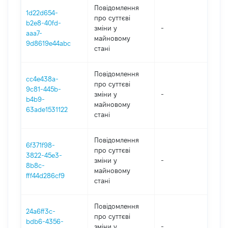
Повідомлення
1d22d654-
про суттєві
b2e8-40fd-
зміни y
-
202
aaa7-
майновому
9d8619e44abc
стані
Повідомлення
cc4e438a-
про суттєві
9c81-445b-
зміни y
-
202
b4b9-
майновому
63ade1531122
стані
Повідомлення
6f371f98-
про суттєві
3822-45e3-
зміни y
-
202
8b8c-
майновому
fff44d286cf9
стані
Повідомлення
24a6ff3c-
про суттєві
bdb6-4356-
зміни y
-
202