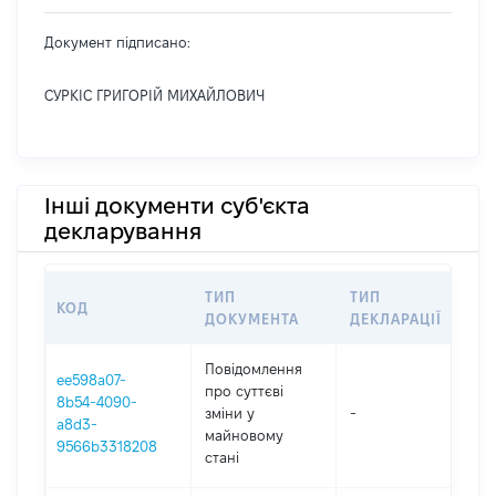
Документ підписано:
СУРКІС ГРИГОРІЙ МИХАЙЛОВИЧ
Інші документи суб'єкта
декларування
ТИП
ТИП
КОД
ПЕ
ДОКУМЕНТА
ДЕКЛАРАЦІЇ
Повідомлення
ee598a07-
про суттєві
8b54-4090-
зміни y
-
202
a8d3-
майновому
9566b3318208
стані