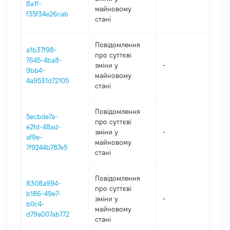
8a1f-
майновому
f35f34e26cab
стані
Повідомлення
a1b37f98-
про суттєві
7645-4ba8-
зміни y
-
202
9bb4-
майновому
4a9531d72105
стані
Повідомлення
5ecbde7a-
про суттєві
e2fd-48ad-
зміни y
-
202
af9e-
майновому
7f9244b787e5
стані
Повідомлення
8308a994-
про суттєві
b186-49e7-
зміни y
-
202
b0c4-
майновому
d79a007ab772
стані