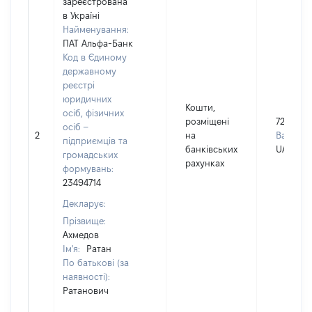
зареєстрована
в Україні
Найменування:
ПАТ Альфа-Банк
Код в Єдиному
державному
реєстрі
юридичних
Кошти,
осіб, фізичних
розміщені
7266
осіб –
2
на
Валюта:
підприємців та
банківських
UAH
громадських
рахунках
формувань:
23494714
Декларує:
Прізвище:
Ахмедов
Ім'я:
Ратан
По батькові (за
наявності):
Ратанович