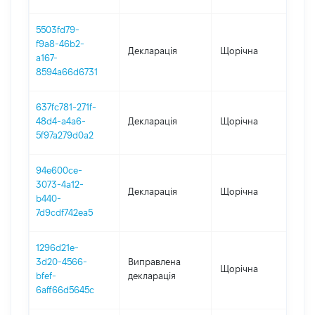
5503fd79-
f9a8-46b2-
Декларація
Щорічна
202
a167-
8594a66d6731
637fc781-271f-
48d4-a4a6-
Декларація
Щорічна
202
5f97a279d0a2
94e600ce-
3073-4a12-
Декларація
Щорічна
202
b440-
7d9cdf742ea5
1296d21e-
3d20-4566-
Виправлена
Щорічна
202
bfef-
декларація
6aff66d5645c