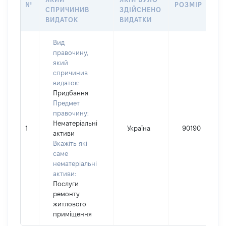
№
РОЗМІР
СПРИЧИНИВ
ЗДІЙСНЕНО
ВИДАТОК
ВИДАТКИ
Вид
правочину,
який
спричинив
видаток:
Придбання
Предмет
правочину:
Нематеріальні
1
Україна
90190
активи
Вкажіть які
саме
нематеріальні
активи:
Послуги
ремонту
житлового
приміщення