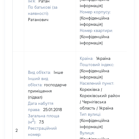
Ім'я:
Ратан
інформація]
По батькові (за
Номер корпусу:
наявності):
[Конфіденційна
Ратанович
інформація]
Номер квартири:
[Конфіденційна
інформація]
Країна:
Україна
Поштовий індекс:
[Конфіденційна
Вид об'єкта:
Інше
інформація]
Інший вид
Населений пункт:
об'єкта:
господарче
Корюківка /
приміщення
Корюківський район
(підвал)
/ Чернігівська
Дата набуття
область / Україна
права:
25.01.2018
Тип вулиці:
Загальна площа
2
[Конфіденційна
(м
):
7.5
інформація]
Реєстраційний
2
5
Вулиця:
номер: