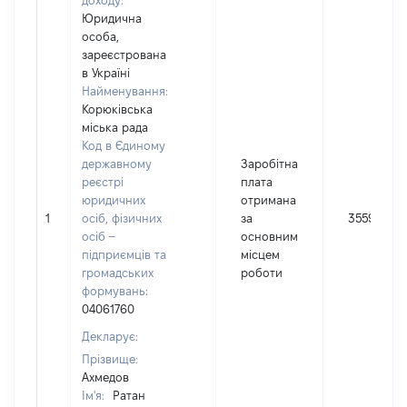
доходу:
Юридична
особа,
зареєстрована
в Україні
Найменування:
Корюківська
міська рада
Код в Єдиному
державному
Заробітна
реєстрі
плата
юридичних
отримана
1
осіб, фізичних
за
355944
осіб –
основним
підприємців та
місцем
громадських
роботи
формувань:
04061760
Декларує:
Прізвище:
Ахмедов
Ім'я:
Ратан