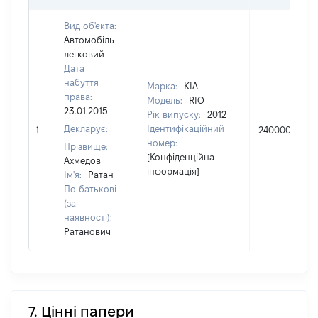
Вид об'єкта:
Автомобіль
легковий
Дата
набуття
Марка:
КІА
права:
Модель:
RIO
23.01.2015
Рік випуску:
2012
Декларує:
Ідентифікаційний
1
240000
номер:
Прізвище:
[Конфіденційна
Ахмедов
інформація]
Ім'я:
Ратан
По батькові
(за
наявності):
Ратанович
7. Цінні папери