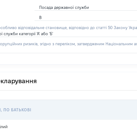
Посада державної служби
В
особливо відповідальне становище, відповідно до статті 50 Закону Укра
лужби категорії 'А' або 'Б'
орупційних ризиків, згідно з переліком, затвердженим Національним аг
декларування
Я, ПО БАТЬКОВІ
ілий