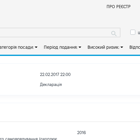
Й
ПРО РЕЄСТР
ш
атегорія посади:
Період подання:
Високий ризик:
Відп
22.02.2017 22:00
Декларація
2016
ого самоврядування (охоплює