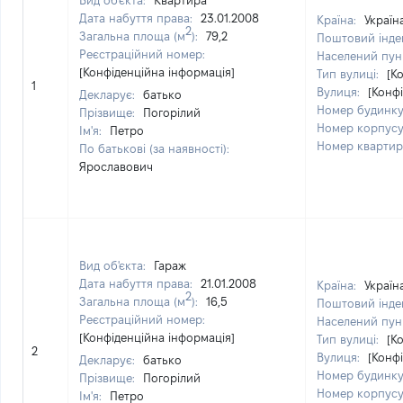
Вид об'єкта:
Квартира
Дата набуття права:
23.01.2008
Країна:
Україн
2
Загальна площа (м
):
79,2
Поштовий інде
Реєстраційний номер:
Населений пун
[Конфіденційна інформація]
Тип вулиці:
[К
1
Вулиця:
[Конф
Декларує:
батько
Номер будинк
Прізвище:
Погорілий
Номер корпус
Ім'я:
Петро
Номер кварти
По батькові (за наявності):
Ярославович
Вид об'єкта:
Гараж
Дата набуття права:
21.01.2008
Країна:
Україн
2
Загальна площа (м
):
16,5
Поштовий інде
Реєстраційний номер:
Населений пун
[Конфіденційна інформація]
Тип вулиці:
[К
2
Вулиця:
[Конф
Декларує:
батько
Номер будинк
Прізвище:
Погорілий
Номер корпус
Ім'я:
Петро