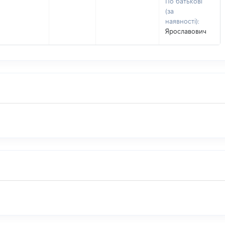
По батькові
(за
наявності):
Ярославович