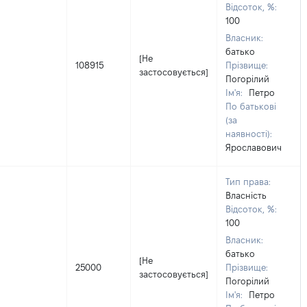
Відсоток, %:
100
Власник:
батько
[Не
108915
Прізвище:
застосовується]
Погорілий
Ім'я:
Петро
По батькові
(за
наявності):
Ярославович
Тип права:
Власність
Відсоток, %:
100
Власник:
батько
[Не
25000
Прізвище:
застосовується]
Погорілий
Ім'я:
Петро