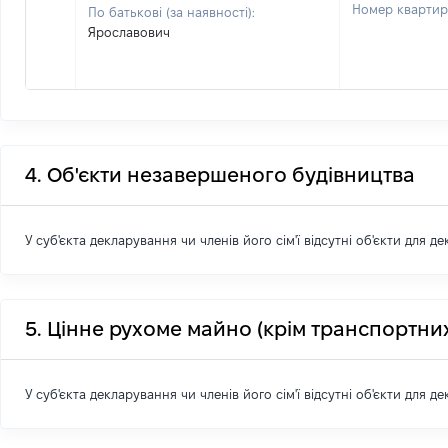
Номер кварти
По батькові (за наявності):
Ярославович
4. Об'єкти незавершеного будівництва
У суб'єкта декларування чи членів його сім'ї відсутні об'єкти для д
5. Цінне рухоме майно (крім транспортних
У суб'єкта декларування чи членів його сім'ї відсутні об'єкти для д