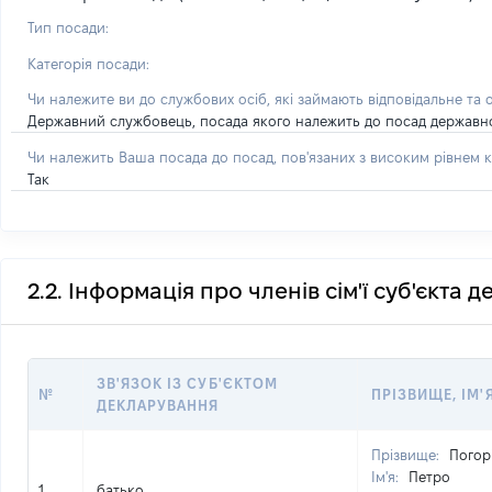
Тип посади:
Категорія посади:
Чи належите ви до службових осіб, які займають відповідальне та 
Державний службовець, посада якого належить до посад державної с
Чи належить Ваша посада до посад, пов'язаних з високим рівнем к
Так
2.2. Інформація про членів сім'ї суб'єкта 
ЗВ'ЯЗОК ІЗ СУБ'ЄКТОМ
№
ПРІЗВИЩЕ, ІМ'
ДЕКЛАРУВАННЯ
Прізвище:
Погор
Ім'я:
Петро
1
батько