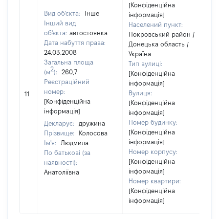
[Конфіденційна
Вид об'єкта:
Інше
інформація]
Інший вид
Населений пункт:
об'єкта:
автостоянка
Покровський район /
Дата набуття права:
Донецька область /
24.03.2008
Україна
Загальна площа
Тип вулиці:
2
(м
):
260,7
[Конфіденційна
Реєстраційний
інформація]
[
номер:
Вулиця:
11
в
[Конфіденційна
[Конфіденційна
інформація]
інформація]
Номер будинку:
Декларує:
дружина
[Конфіденційна
Прізвище:
Колосова
інформація]
Ім'я:
Людмила
Номер корпусу:
По батькові (за
[Конфіденційна
наявності):
інформація]
Анатоліївна
Номер квартири:
[Конфіденційна
інформація]