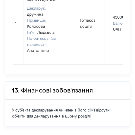
Декларує:
дружина
450000
Прізвище:
Готівкові
1
Валюта:
Колосова
кошти
UAH
Ім'я:
Людмила
По батькові (за
наявності):
Анатоліївна
13. Фінансові зобов'язання
У суб'єкта декларування чи членів його сім'ї відсутні
об'єкти для декларування в цьому розділі.