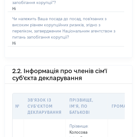
запобігання корупції”?
Ні
Чи належить Ваша посада до посад, пов'язаних з
високим рівнем корупційних ризиків, згідно з
переліком, затвердженим Національним агентством з
питань запобігання корупції?
Ні
2.2. Інформація про членів сім'ї
суб'єкта декларування
ЗВ'ЯЗОК ІЗ
ПРІЗВИЩЕ,
№
СУБ'ЄКТОМ
ІМ'Я, ПО
ГРОМАДЯН
ДЕКЛАРУВАННЯ
БАТЬКОВІ
Прізвище:
Колосова