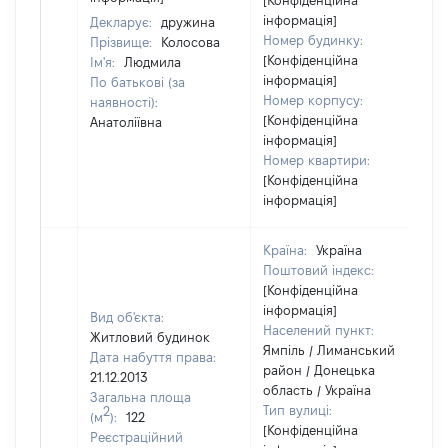
[Конфіденційна
інформація]
Декларує:
дружина
Номер будинку:
Прізвище:
Колосова
[Конфіденційна
Ім'я:
Людмила
інформація]
По батькові (за
Номер корпусу:
наявності):
[Конфіденційна
Анатоліївна
інформація]
Номер квартири:
[Конфіденційна
інформація]
Країна:
Україна
Поштовий індекс:
[Конфіденційна
інформація]
Вид об'єкта:
Населений пункт:
Житловий будинок
Ямпіль / Лиманський
Дата набуття права:
район / Донецька
21.12.2013
область / Україна
Загальна площа
Тип вулиці:
2
(м
):
122
[Конфіденційна
Реєстраційний