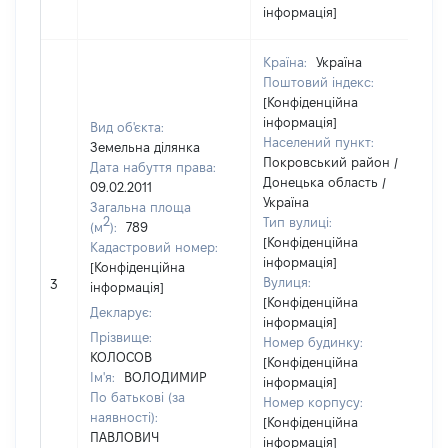
інформація]
Країна:
Україна
Поштовий індекс:
[Конфіденційна
інформація]
Вид об'єкта:
Населений пункт:
Земельна ділянка
Покровський район /
Дата набуття права:
Донецька область /
09.02.2011
Україна
Загальна площа
2
Тип вулиці:
(м
):
789
[Конфіденційна
Кадастровий номер:
інформація]
[Конфіденційна
[
Вулиця:
3
інформація]
в
[Конфіденційна
Декларує:
інформація]
Прізвище:
Номер будинку:
КОЛОСОВ
[Конфіденційна
Ім'я:
ВОЛОДИМИР
інформація]
По батькові (за
Номер корпусу:
наявності):
[Конфіденційна
ПАВЛОВИЧ
інформація]