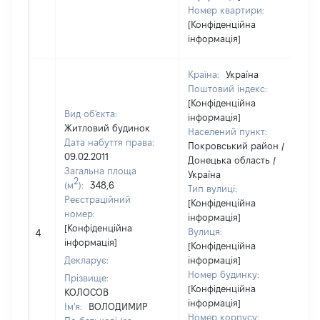
Номер квартири:
[Конфіденційна
інформація]
Країна:
Україна
Поштовий індекс:
[Конфіденційна
Вид об'єкта:
інформація]
Житловий будинок
Населений пункт:
Дата набуття права:
Покровський район /
09.02.2011
Донецька область /
Загальна площа
Україна
2
(м
):
348,6
Тип вулиці:
Реєстраційний
[Конфіденційна
номер:
інформація]
[
[Конфіденційна
Вулиця:
4
в
інформація]
[Конфіденційна
Декларує:
інформація]
Номер будинку:
Прізвище:
[Конфіденційна
КОЛОСОВ
інформація]
Ім'я:
ВОЛОДИМИР
Номер корпусу: