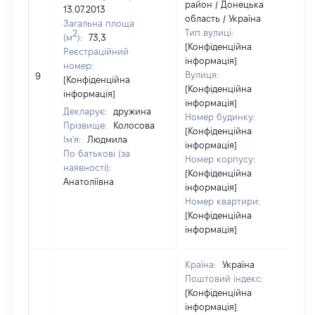
район / Донецька
13.07.2013
область / Україна
Загальна площа
Тип вулиці:
2
(м
):
73,3
[Конфіденційна
Реєстраційний
інформація]
номер:
[
Вулиця:
9
[Конфіденційна
в
[Конфіденційна
інформація]
інформація]
Декларує:
дружина
Номер будинку:
Прізвище:
Колосова
[Конфіденційна
Ім'я:
Людмила
інформація]
По батькові (за
Номер корпусу:
наявності):
[Конфіденційна
Анатоліївна
інформація]
Номер квартири:
[Конфіденційна
інформація]
Країна:
Україна
Поштовий індекс:
[Конфіденційна
інформація]