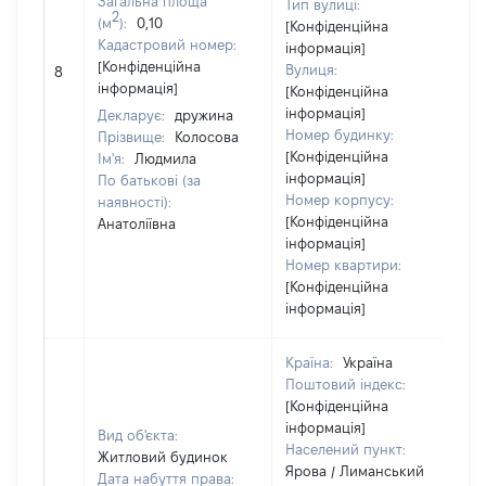
Загальна площа
Тип вулиці:
2
(м
):
0,10
[Конфіденційна
Кадастровий номер:
інформація]
[
[Конфіденційна
Вулиця:
8
в
інформація]
[Конфіденційна
інформація]
Декларує:
дружина
Номер будинку:
Прізвище:
Колосова
[Конфіденційна
Ім'я:
Людмила
інформація]
По батькові (за
Номер корпусу:
наявності):
[Конфіденційна
Анатоліївна
інформація]
Номер квартири:
[Конфіденційна
інформація]
Країна:
Україна
Поштовий індекс:
[Конфіденційна
інформація]
Вид об'єкта:
Населений пункт:
Житловий будинок
Ярова / Лиманський
Дата набуття права: