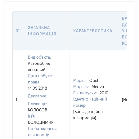
ВАРТІС
ДАТУ Н
ЗАГАЛЬНА
№
ХАРАКТЕРИСТИКА
У ВЛАС
ІНФОРМАЦІЯ
ВОЛОДІ
КОРИС
Вид об'єкта:
Автомобіль
легковий
Дата набуття
Марка:
Opel
права:
Модель:
Meriva
14.09.2018
Рік випуску:
2010
Декларує:
Ідентифікаційний
1
[Не відо
Прізвище:
номер:
КОЛОСОВ
[Конфіденційна
Ім'я:
інформація]
ВОЛОДИМИР
По батькові (за
наявності):