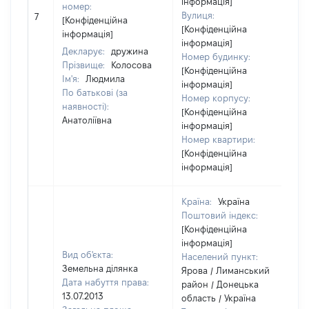
інформація]
номер:
[
Вулиця:
7
[Конфіденційна
в
[Конфіденційна
інформація]
інформація]
Декларує:
дружина
Номер будинку:
Прізвище:
Колосова
[Конфіденційна
Ім'я:
Людмила
інформація]
По батькові (за
Номер корпусу:
наявності):
[Конфіденційна
Анатоліївна
інформація]
Номер квартири:
[Конфіденційна
інформація]
Країна:
Україна
Поштовий індекс:
[Конфіденційна
інформація]
Вид об'єкта:
Населений пункт:
Земельна ділянка
Ярова / Лиманський
Дата набуття права:
район / Донецька
13.07.2013
область / Україна