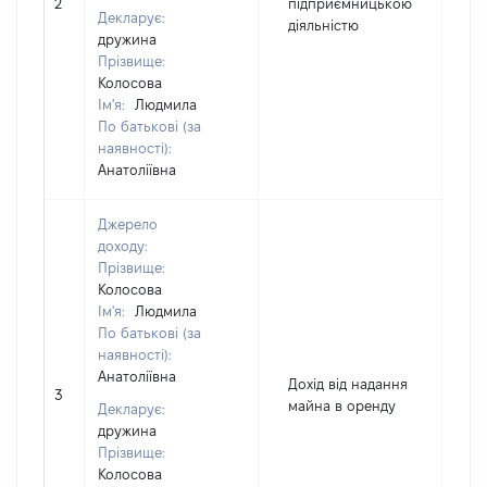
2
підприємницькою
10
Декларує:
діяльністю
дружина
Прізвище:
Колосова
Ім'я:
Людмила
По батькові (за
наявності):
Анатоліївна
Джерело
доходу:
Прізвище:
Колосова
Ім'я:
Людмила
По батькові (за
наявності):
Анатоліївна
Дохід від надання
3
1
майна в оренду
Декларує:
дружина
Прізвище:
Колосова