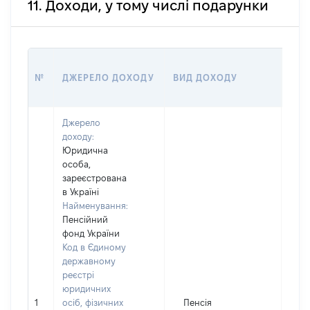
11. Доходи, у тому числі подарунки
РОЗ
№
ДЖЕРЕЛО ДОХОДУ
ВИД ДОХОДУ
(ВА
Джерело
доходу:
Юридична
особа,
зареєстрована
в Україні
Найменування:
Пенсійний
фонд України
Код в Єдиному
державному
реєстрі
юридичних
1
осіб, фізичних
Пенсія
8