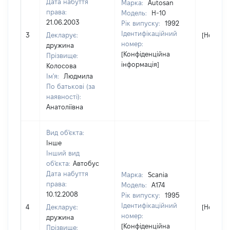
Дата набуття
Марка:
Autosan
права:
Модель:
H-10
21.06.2003
Рік випуску:
1992
Ідентифікаційний
3
Декларує:
[Не відо
номер:
дружина
[Конфіденційна
Прізвище:
інформація]
Колосова
Ім'я:
Людмила
По батькові (за
наявності):
Анатоліївна
Вид об'єкта:
Інше
Інший вид
об'єкта:
Автобус
Дата набуття
Марка:
Scania
права:
Модель:
A174
10.12.2008
Рік випуску:
1995
Ідентифікаційний
4
Декларує:
[Не відо
номер:
дружина
[Конфіденційна
Прізвище: