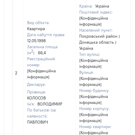
Країна:
Україна
Поштовий індекс:
[Конфіденційна
Вид об'єкта:
інформація]
Квартира
Населений пункт:
Дата набуття права:
Покровський район /
12.05.1998
Донецька область /
Загальна площа
Україна
2
(м
):
66,4
Тип вулиці:
Реєстраційний
[Конфіденційна
номер:
інформація]
[
[Конфіденційна
Вулиця:
2
в
інформація]
[Конфіденційна
Декларує:
інформація]
Номер будинку:
Прізвище:
[Конфіденційна
КОЛОСОВ
інформація]
Ім'я:
ВОЛОДИМИР
Номер корпусу:
По батькові (за
[Конфіденційна
наявності):
інформація]
ПАВЛОВИЧ
Номер квартири:
[Конфіденційна