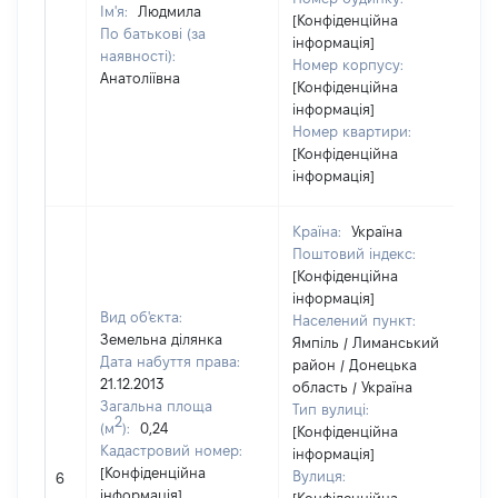
Ім'я:
Людмила
[Конфіденційна
По батькові (за
інформація]
наявності):
Номер корпусу:
Анатоліївна
[Конфіденційна
інформація]
Номер квартири:
[Конфіденційна
інформація]
Країна:
Україна
Поштовий індекс:
[Конфіденційна
інформація]
Вид об'єкта:
Населений пункт:
Земельна ділянка
Ямпіль / Лиманський
Дата набуття права:
район / Донецька
21.12.2013
область / Україна
Загальна площа
Тип вулиці:
2
(м
):
0,24
[Конфіденційна
Кадастровий номер:
інформація]
[
[Конфіденційна
Вулиця:
6
в
інформація]