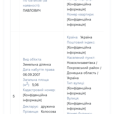
По батькові (за
[Конфіденційна
наявності):
інформація]
ПАВЛОВИЧ
Номер квартири:
[Конфіденційна
інформація]
Країна:
Україна
Поштовий індекс:
[Конфіденційна
інформація]
Населений пункт:
Вид об'єкта:
Новоєлизаветівка /
Земельна ділянка
Покровський район /
Дата набуття права:
Донецька область /
06.09.2007
Україна
Загальна площа
Тип вулиці:
2
(м
):
5,06
[Конфіденційна
Кадастровий номер:
інформація]
[
[Конфіденційна
5
Вулиця:
в
інформація]
[Конфіденційна
Декларує:
дружина
інформація]
Прізвище:
Колосова
Номер будинку: