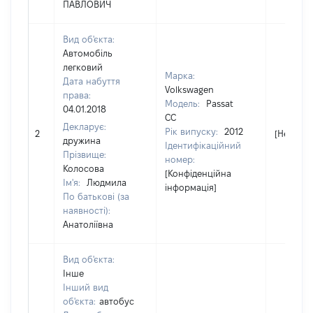
ПАВЛОВИЧ
Вид об'єкта:
Автомобіль
легковий
Марка:
Дата набуття
Volkswagen
права:
Модель:
Passat
04.01.2018
CC
Декларує:
Рік випуску:
2012
2
[Не відо
дружина
Ідентифікаційний
Прізвище:
номер:
Колосова
[Конфіденційна
Ім'я:
Людмила
інформація]
По батькові (за
наявності):
Анатоліївна
Вид об'єкта:
Інше
Інший вид
об'єкта:
автобус