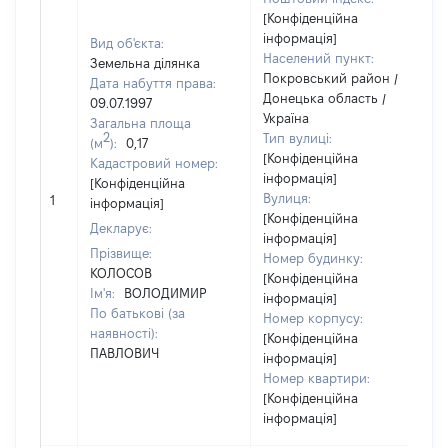
[Конфіденційна
інформація]
Вид об'єкта:
Населений пункт:
Земельна ділянка
Покровський район /
Дата набуття права:
Донецька область /
09.07.1997
Україна
Загальна площа
2
Тип вулиці:
(м
):
0,17
[Конфіденційна
Кадастровий номер:
інформація]
[Конфіденційна
[
Вулиця:
1
інформація]
в
[Конфіденційна
Декларує:
інформація]
Прізвище:
Номер будинку:
КОЛОСОВ
[Конфіденційна
Ім'я:
ВОЛОДИМИР
інформація]
По батькові (за
Номер корпусу:
наявності):
[Конфіденційна
ПАВЛОВИЧ
інформація]
Номер квартири:
[Конфіденційна
інформація]