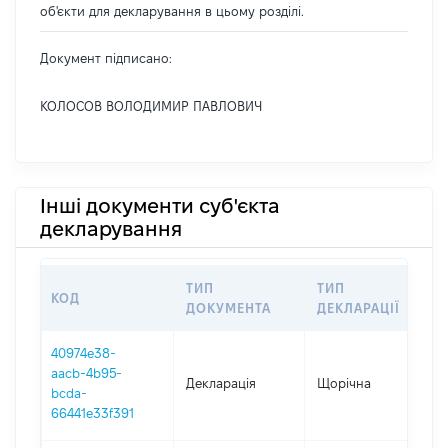
об'єкти для декларування в цьому розділі.
Документ підписано:
КОЛОСОВ ВОЛОДИМИР ПАВЛОВИЧ
Інші документи суб'єкта
декларування
ТИП
ТИП
КОД
ПЕ
ДОКУМЕНТА
ДЕКЛАРАЦІЇ
40974e38-
aacb-4b95-
Декларація
Щорічна
202
bcda-
66441e33f391