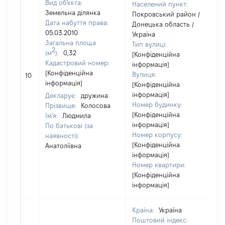
Вид об'єкта:
Населений пункт:
Земельна ділянка
Покровський район /
Дата набуття права:
Донецька область /
05.03.2010
Україна
Загальна площа
Тип вулиці:
2
(м
):
0,32
[Конфіденційна
Кадастровий номер:
інформація]
[
[Конфіденційна
Вулиця:
10
в
інформація]
[Конфіденційна
інформація]
Декларує:
дружина
Номер будинку:
Прізвище:
Колосова
[Конфіденційна
Ім'я:
Людмила
інформація]
По батькові (за
Номер корпусу:
наявності):
[Конфіденційна
Анатоліївна
інформація]
Номер квартири:
[Конфіденційна
інформація]
Країна:
Україна
Поштовий індекс: