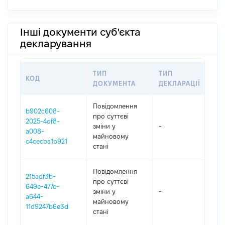
Інші документи суб'єкта
декларування
ТИП
ТИП
КОД
ПЕ
ДОКУМЕНТА
ДЕКЛАРАЦІЇ
Повідомлення
b902c608-
про суттєві
2025-4df8-
зміни y
-
202
a008-
майновому
c4cecba1b921
стані
Повідомлення
215adf3b-
про суттєві
649e-477c-
зміни y
-
202
a644-
майновому
11d9247b6e3d
стані