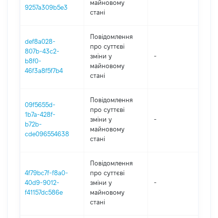
майновому
9257a309b5e3
стані
Повідомлення
def8a028-
про суттєві
807b-43c2-
зміни y
-
202
b8f0-
майновому
46f3a8f5f7b4
стані
Повідомлення
09f5655d-
про суттєві
1b7a-428f-
зміни y
-
202
b72b-
майновому
cde096554638
стані
Повідомлення
4f79bc7f-f8a0-
про суттєві
40d9-9012-
зміни y
-
202
f41157dc586e
майновому
стані