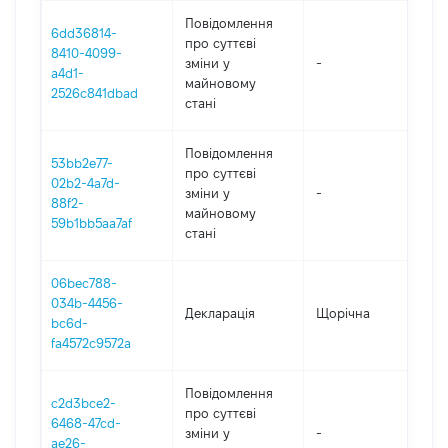
Повідомлення
6dd36814-
про суттєві
8410-4099-
зміни y
-
202
a4d1-
майновому
2526c841dbad
стані
Повідомлення
53bb2e77-
про суттєві
02b2-4a7d-
зміни y
-
202
88f2-
майновому
59b1bb5aa7af
стані
06bec788-
034b-4456-
Декларація
Щорічна
202
bc6d-
fa4572c9572a
Повідомлення
c2d3bce2-
про суттєві
6468-47cd-
зміни y
-
202
ae26-