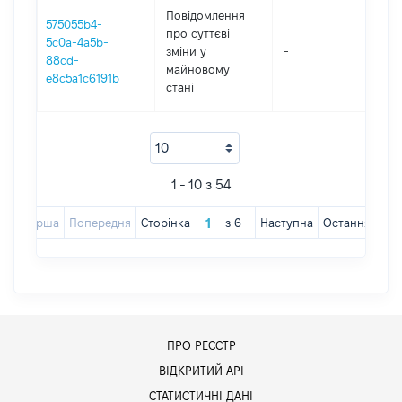
Повідомлення
575055b4-
про суттєві
5c0a-4a5b-
зміни y
-
202
88cd-
майновому
e8c5a1c6191b
стані
1 - 10 з 54
Перша
Попередня
Сторінка
з
6
Наступна
Остання
ПРО РЕЄСТР
ВІДКРИТИЙ АРІ
СТАТИСТИЧНІ ДАНІ