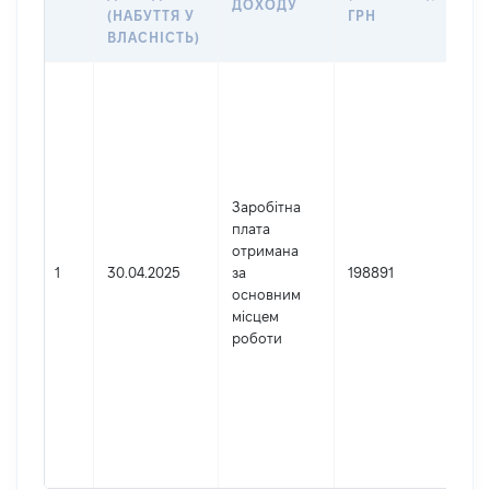
ДОХОДУ
(Д
(НАБУТТЯ У
ГРН
ДО
ВЛАСНІСТЬ)
Дже
Юр
осо
зар
в У
Най
Заробітна
ВЕ
плата
СУ
отримана
Код
1
30.04.2025
за
198891
де
основним
реє
місцем
юр
роботи
осі
осі
під
гро
фор
417