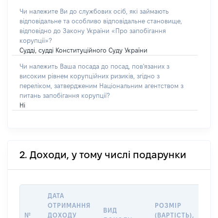
Чи належите Ви до службових осіб, які займають
відповідальне та особливо відповідальне становище,
відповідно до Закону України «Про запобігання
корупції»?
Судді, судді Конституційного Суду України
Чи належить Ваша посада до посад, пов'язаних з
високим рівнем корупційних ризиків, згідно з
переліком, затвердженим Національним агентством з
питань запобігання корупції?
Ні
2. Доходи, у тому числі подарунки
ДАТА
ІН
ОТРИМАННЯ
РОЗМІР
ВИД
ПР
№
ДОХОДУ
(ВАРТІСТЬ),