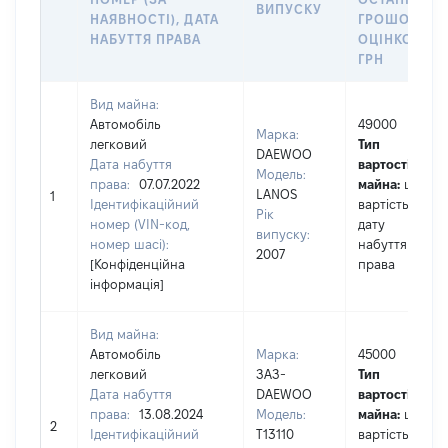
ВИПУСКУ
НАЯВНОСТІ), ДАТА
ГРОШОВОЮ
НАБУТТЯ ПРАВА
ОЦІНКОЮ,
ГРН
Вид майна:
Автомобіль
49000
Марка:
легковий
Тип
DAEWOO
Дата набуття
вартості
Модель:
права:
07.07.2022
майна:
це
LANOS
1
Ідентифікаційний
вартість на
Рік
номер (VIN-код,
дату
випуску:
номер шасі):
набуття
2007
[Конфіденційна
права
інформація]
Вид майна:
Автомобіль
Марка:
45000
легковий
ЗАЗ-
Тип
Дата набуття
DAEWOO
вартості
права:
13.08.2024
Модель:
майна:
це
2
Ідентифікаційний
T13110
вартість на