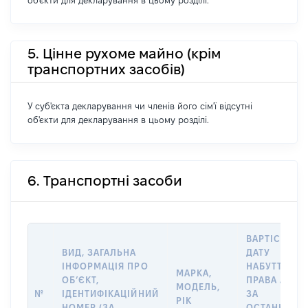
об'єкти для декларування в цьому розділі.
5. Цінне рухоме майно (крім
транспортних засобів)
У суб'єкта декларування чи членів його сім'ї відсутні
об'єкти для декларування в цьому розділі.
6. Транспортні засоби
ВАРТІСТЬ Н
ВИД, ЗАГАЛЬНА
ДАТУ
ІНФОРМАЦІЯ ПРО
НАБУТТЯ
МАРКА,
ОБʼЄКТ,
ПРАВА АБО
МОДЕЛЬ,
№
ІДЕНТИФІКАЦІЙНИЙ
ЗА
РІК
НОМЕР (ЗА
ОСТАННЬО