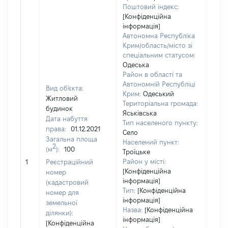
Поштовий індекс:
[Конфіденційна
інформація]
Автономна Республіка
Крим/область/місто зі
спеціальним статусом:
Одеська
Район в області та
Автономній Республіці
Вид об'єкта:
Крим:
Одеський
Житловий
Територіальна громада:
будинок
Яськівська
Дата набуття
Тип населеного пункту:
права:
01.12.2021
Село
Загальна площа
Населений пункт:
2
(м
):
100
Троїцьке
[Не 
Район у місті:
1
Реєстраційний
[Конфіденційна
номер
інформація]
(кадастровий
Тип:
[Конфіденційна
номер для
інформація]
земельної
Назва:
[Конфіденційна
ділянки):
інформація]
[Конфіденційна