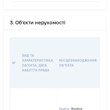
3. Об'єкти нерухомості
ВАР
ДАТ
НАБ
ВИД ТА
ПРА
ХАРАКТЕРИСТИКА
МІСЦЕЗНАХОДЖЕННЯ
№
ЗА
ОБʼЄКТА, ДАТА
ОБʼЄКТА
ОС
НАБУТТЯ ПРАВА
ГР
ОЦІ
ГРН
Країна:
Україна