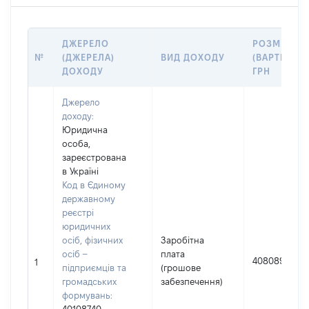
ДЖЕРЕЛО
РОЗМІР
№
(ДЖЕРЕЛА)
ВИД ДОХОДУ
(ВАРТІСТЬ),
ДОХОДУ
ГРН
Джерело
доходу:
Юридична
особа,
зареєстрована
в Україні
Код в Єдиному
державному
реєстрі
юридичних
осіб, фізичних
Заробітна
осіб –
плата
408089
1
підприємців та
(грошове
громадських
забезпечення)
формувань: