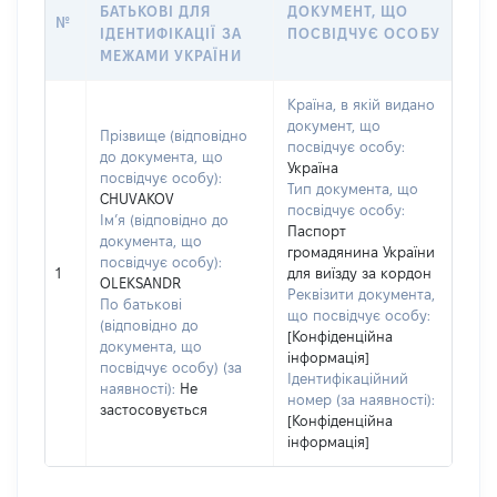
БАТЬКОВІ ДЛЯ
ДОКУМЕНТ, ЩО
№
ІДЕНТИФІКАЦІЇ ЗА
ПОСВІДЧУЄ ОСОБУ
МЕЖАМИ УКРАЇНИ
Країна, в якій видано
документ, що
Прізвище (відповідно
посвідчує особу:
до документа, що
Україна
посвідчує особу):
Тип документа, що
CHUVAKOV
посвідчує особу:
Ім’я (відповідно до
Паспорт
документа, що
громадянина України
посвідчує особу):
1
для виїзду за кордон
OLEKSANDR
Реквізити документа,
По батькові
що посвідчує особу:
(відповідно до
[Конфіденційна
документа, що
інформація]
посвідчує особу) (за
Ідентифікаційний
наявності):
Не
номер (за наявності):
застосовується
[Конфіденційна
інформація]