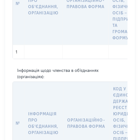
ПРО
ОРГАНІЗАЦІЙНО-
ОСІБ,
№
ОБʼЄДНАННЯ,
ПРАВОВА ФОРМА
ФІЗИЧНИХ
ОРГАНІЗАЦІЮ
ОСІБ –
ПІДПРИЄМЦ
ТА
ГРОМАДСЬК
ФОРМУВАН
1
Інформація щодо членства в об’єднаннях
(організаціях):
КОД У
ЄДИНОМУ
ДЕРЖАВНО
РЕЄСТРІ
ІНФОРМАЦІЯ
ЮРИДИЧНИ
ПРО
ОРГАНІЗАЦІЙНО-
ОСІБ,
№
ОБʼЄДНАННЯ,
ПРАВОВА ФОРМА
ФІЗИЧНИХ
ОРГАНІЗАЦІЮ
ОСІБ –
ПІДПРИЄМЦ