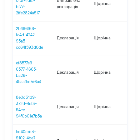
0fdf-4de7-
Виправлена
Щорічна
2024
bf77-
декларація
2ffe2824a517
2b486f68-
fa4d-4242-
Декларація
Щорічна
2023
95a5-
cc64f593d0de
ef8577e9-
6377-4665-
Декларація
Щорічна
2022
ba26-
45aaf5e7d6a4
8e0d31d9-
372d-4ef3-
Декларація
Щорічна
2021
94cc-
94f0b01e7b5a
5d40c7d3-
9102-4be7-