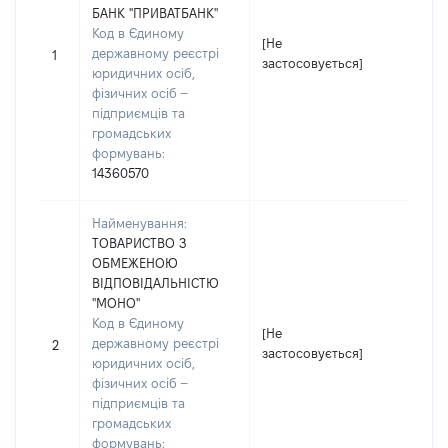
БАНК "ПРИВАТБАНК"
Код в Єдиному
[Не
[Не
державному реєстрі
1
застосовується]
зас
юридичних осіб,
фізичних осіб –
підприємців та
громадських
формувань:
14360570
Найменування:
ТОВАРИСТВО З
ОБМЕЖЕНОЮ
ВІДПОВІДАЛЬНІСТЮ
"МОНО"
Код в Єдиному
[Не
[Не
державному реєстрі
2
застосовується]
зас
юридичних осіб,
фізичних осіб –
підприємців та
громадських
формувань: