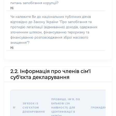
питань запобігання корупції?
Ні
Чи належите Ви до національних публічних діячів
відповідно до Закону України "Про запобігання та
протидію легалізації (відмиванню) доходів, одержаних
злочинним шляхом, фінансуванню тероризму та
фінансуванню розповсюдження зброї масового
знищення"?
Ні
2.2. Інформація про членів сім'ї
суб'єкта декларування
ПРІЗВИЩЕ, ІМʼЯ, ПО
ЗВʼЯЗОК ІЗ
БАТЬКОВІ (ЗА
№
СУБʼЄКТОМ
НАЯВНОСТІ) ДЛЯ
ГРОМАДЯНСТВО
ДЕКЛАРУВАННЯ
ІДЕНТИФІКАЦІЇ В
УКРАЇНІ