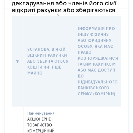
декларування або членів його сім'ї
відкриті рахунки або зберігаються
кошти, інше майно
ІН
ІНФОРМАЦІЯ ПРО
ІН
ІНШУ ФІЗИЧНУ
АБ
АБО ЮРИДИЧНУ
ОС
ОСОБУ, ЯКА МАЄ
ВІ
УСТАНОВА, В ЯКІЙ
ПРАВО
РАХ
ВІДКРИТІ РАХУНКИ
РОЗПОРЯДЖАТИСЯ
СУ
№
АБО ЗБЕРІГАЮТЬСЯ
ТАКИМ РАХУНКОМ
ДЕ
КОШТИ ЧИ ІНШЕ
АБО МАЄ ДОСТУП
АБ
МАЙНО
ДО
СІМ
ІНДИВІДУАЛЬНОГО
ДО
БАНКІВСЬКОГО
ІН
СЕЙФУ (КОМІРКИ)
БА
СЕ
Найменування:
АКЦІОНЕРНЕ
ТОВАРИСТВО
КОМЕРЦІЙНИЙ