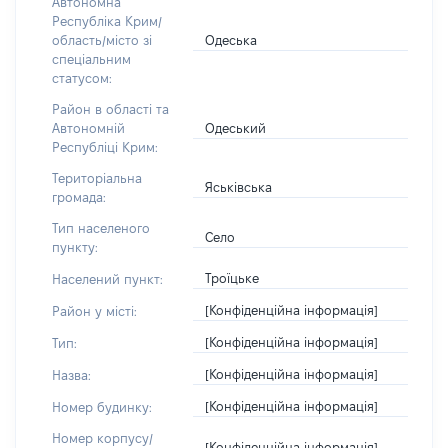
Автономна
Республіка Крим/
Одеська
область/місто зі
спеціальним
статусом:
Район в області та
Одеський
Автономній
Республіці Крим:
Територіальна
Яськівська
громада:
Тип населеного
Село
пункту:
Троїцьке
Населений пункт:
[Конфіденційна інформація]
Район у місті:
[Конфіденційна інформація]
Тип:
[Конфіденційна інформація]
Назва:
[Конфіденційна інформація]
Номер будинку:
Номер корпусу/
[Конфіденційна інформація]